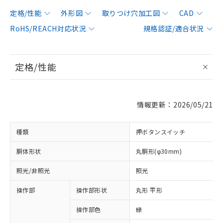
定格/性能
外形図
取りつけ穴加工図
CAD
RoHS/REACH対応状況
規格認証/適合状況
定格/性能
情報更新：2026/05/21
種類
押ボタンスイッチ
胴体形状
丸胴形(φ30mm)
照光/非照光
照光
操作部
操作部形状
丸形 平形
操作部色
緑