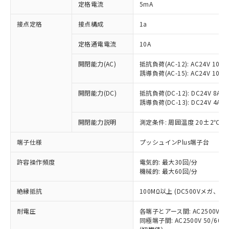
対応済み：EU RoHS指令（10物質）の
定格電流
5mA
非含有に対応した製品が提供可能な商品で
す。
接点定格
接点構成
1a
対応予定：EU RoHS指令（10物質）の非含
ご利用条件
有に対応した製品に切り替える予定のある
定格通電電流
10A
商品です。
開閉能力(AC)
抵抗負荷(AC-12): AC24V 10A/A
対応予定なし：EU RoHS指令（10物質）の
以下の条件をお読みいただき、同意のうえ
誘導負荷(AC-15): AC24V 10A/AC
非含有に非対応の商品で、対応品を出す予
ご利用ください。
定はありません。
開閉能力(DC)
抵抗負荷(DC-12): DC24V 8A/DC
調査・確認中：EU RoHS指令（10物質）の
本サービスは、当社制御機器事業取扱
誘導負荷(DC-13): DC24V 4A/DC
※1 中国RoHS○×表
非含有の対応状況を調査中または確認中の
商品の当社在庫状況および標準価格
商品です。
開閉能力説明
測定条件: 周囲温度 20±2℃、
(税抜)を提供させていただくもので
「○」：最大均質材料含有率が中国RoHSの
非該当品：ライセンス料など無形物で、有
す。
基準値以下であることを示します。
害物質有無と関係のない商品です。
端子仕様
プッシュインPlus端子台
当社制御機器事業取扱商品の中には、
「×」：最大均質材料含有率が中国RoHSの
仕入先様の事情により、非含有部品として
本サービスの対象外となる商品もある
基準値を超えていることを示します。
いたものが、含有品と判明した場合などや
許容操作頻度
電気的: 最大30回/分
当社は、これら貴社製品のうち、外国
ことをご了承ください。
「－」：未確認です。当社販売部門へお問
機械的: 最大60回/分
むを得ず変更することがあります。
為替および外国貿易法に定める商品
在庫状況および標準価格照会結果は、
い合わせください。
（以下｢規制貨物等」という）を輸出
記載している更新日時点での社内デー
絶縁抵抗
100MΩ以上 (DC500Vメガ、
*EU RoHS指令（10物質）：
または国外への提供する場合は、日本
記
タに基づき作成されるものであり、閲
説明
鉛(Pb) 1000ppm以下、 水銀(Hg) 1000ppm以下、 カド
*中国RoHS10物質の基準値 (GB/T26572)：
国政府の輸出許可(または役務取引許
号
覧された時点での実際の在庫および標
ミウム(Cd) 100ppm以下、
耐電圧
Pb(鉛) :1000ppm、 Hg(水銀) : 1000ppm、 Cd(カドミウ
各端子とアース間: AC2500V 50/
可)を取得するなどの必要な手続きを
六価クロム(Cr(Ⅵ)) 1000ppm以下、ポリ臭化ビフェニル
ム) : 100ppm、
準価格とは異なる場合があることをご
同極端子間: AC2500V 50/60
類(PBB) 1000ppm以下、ポリ臭化ジフェニルエーテル類
Cr(Ⅵ)(六価クロム) : 1000ppm、 PBBs(ポリ臭化ビフェ
とります。