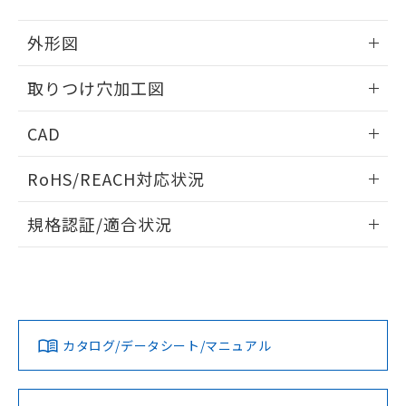
51物質の非含有証明書（当社基準）
の共同利用に関して"
の「1.共同利
※本証明書は発行日時点で非含有を証明す
用者の範囲」に記載されている法人を
外形図
るもので、過去に遡って非含有を証明する
指します。
ものではありません。
情報更新：2026/05/21
取りつけ穴加工図
また、RoHS指令のフタル酸エステル類４
物質の対応では、対応完了までの期間は出
情報更新：2026/05/21
荷製品に未対応品が混在することから備考
CAD
欄に対応日を記載しておりました。
既に当社にて対応品への在庫切替を完了
ログイン/会員登録いただくと、CADデータをダウンロー
RoHS/REACH対応状況
していることから、特段のことがない限
ドすることができます。
り、2022年1月12日より割愛しておりま
情報更新：2026/7/29
す。
規格認証/適合状況
ログイン/会員登録
EU RoHS
注意事項・凡例
A30NL-MNA-TGA-P100-GDについての規格認証/適合状況に
ついては、「カスタマーサポートセンタ お客様相談室」また
は貴社担当オムロン営業員または販売店にお問い合わせくだ
対応状況
対応予定月
※1
※2
さい。
ダウンロードデータをご利用いただく前に、以下を必ずお読
みください。
カタログ/データシート/マニュアル
対応済み
ソフトウェアの使用条件
お問い合わせ