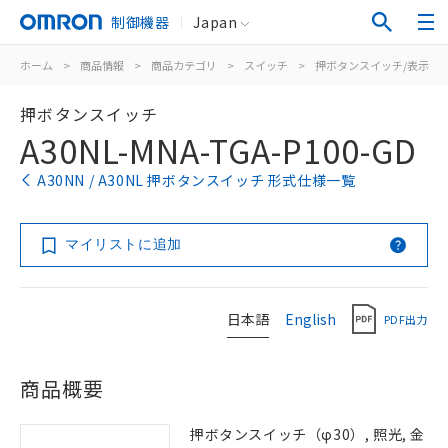
制御機器
Japan
ホーム
>
商品情報
>
商品カテゴリ
>
スイッチ
>
押ボタンスイッチ/表示灯
押ボタンスイッチ
A30NL-MNA-TGA-P100-GD
A30NN / A30NL 押ボタンスイッチ 形式仕様一覧
マイリストに追加
日本語
English
PDF出力
商品概要
押ボタンスイッチ（φ30）, 照光, 金