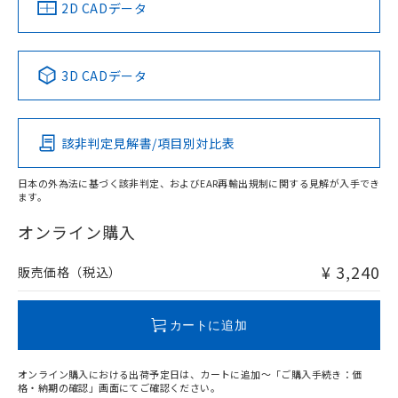
中国 RoHS
注意事項・凡例
2D CADデータ
中国 RoHS表
※1 ※2
3D CADデータ
Pb
Hg
Cd
Cr(VI)
該非判定見解書/項目別対比表
O
O
O
O
日本の外為法に基づく該非判定、およびEAR再輸出規制に関する見解が入手でき
ます。
"対応済み"や非含有の記載がされた商品であっても、流通
在庫等で未対応品が混在する可能性があります。
オンライン購入
非含有品が必要な際は、弊社営業部門もしくは販売店へお
問い合わせください。
¥ 3,240
販売価格（税込）
この製品のRoHS/REACH対応状況ページへ
カートに追加
オンライン購入における出荷予定日は、カートに追加～「ご購入手続き：価
格・納期の確認」画面にてご確認ください。