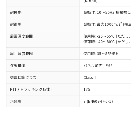
(初期値)
了承ください。
(PBDE) 1000ppm以下、フタル酸ビス(2-エチルヘキシ
○
一定数以上の在庫あり
ニル類) : 1000ppm、 PBDEs(ポリ臭化ジフェニルエーテ
当社は規制貨物を破棄する場合は、完
ル) (DEHP)(別名：DOP) 1000ppm以下、フタル酸ブチ
正式な納期状況および標準価格はお客
ル類) : 1000ppm、
ルベンジル（BBP） 1000ppm以下、フタル酸ジブチル
全に破砕するなど、違法に輸出されな
耐振動
DBP(フタル酸ジブチル) : 1000ppm、 DIBP(フタル酸ジ
誤動作: 10～55Hz 複振幅 1.
様のお取引先、またはお客様担当のオ
（DBP） 1000ppm以下、フタル酸ジイソブチル
イソブチル) : 1000ppm、 BBP(フタル酸ブチルベンジ
△
一定数には満たないが在庫あり
いよう必要な手段を講じます。
ムロン制御機器販売店・当社販売員に
(DIBP) 1000ppm以下
ル) : 1000ppm、
2
耐衝撃
誤動作: 最大1000m/s
(接点開
当社は貴社製品を、核兵器、ミサイ
但し、RoHS指令で産業用監視および制御機器に対する
DEHP(フタル酸ビス(2-エチルヘキシル)) : 1000ppm
ご相談ください。
適用除外項目は除く。
ル、化学兵器、生物兵器またはその他
－
在庫なし(最新の在庫状況につ
オムロン制御機器販売店や当社販売拠
フタル酸エステル類の４物質については閾値を超える意
周囲温度範囲
使用時: -25～55℃ (ただし
武器並びにこれらの製造装置等に一切
いては、お客様のお取引先、ま
図的な使用がないことを確認しています。
点は「
販売ネットワーク
」をご確認
保存時: -40～80℃ (ただし
※2 環境保護使用期限
使用いたしません。
たはお客様担当のオムロン制御
ください。
当社は、貴社製品を第三者に販売する
機器販売店・当社販売員にご確
在庫状況および標準価格結果を当社の
周囲湿度範囲
使用時: 35～85%RH
※2 対応予定月
「ｅ」：有害物質（10物質）のすべてが基
場合は、上記1、2および3の内容を当
認ください)
事前の承諾なく第三者に漏洩または開
準値以下であることを示します。
該第三者に通知します。また当社は、
示しないようお願いします。
保護構造
パネル前面: IP66
部品在庫の切り替え状況などにより、予定
「10」：通常の使用状況下において有害物
販売先および販売に係わる関係者が違
マイパーツ機能（部品リスト作成サー
空
受注生産機種、また在庫状況の
月が前後することがあります。
質が外部に漏えいし、環境に深刻な影響を
法に輸出するおそれがある場合は、取
感電保護クラス
Class II
ビス）をご利用いただくには、I-Web
白
情報を公開していない機種
及ぼさない年数を意味します。
り引きをいたしません。
メンバーズにご登録されている必要が
「－」：未確認です。当社販売部門へお問
PTI（トラッキング特性）
175
あります。
い合わせください。
お客様が当ウェブサイト上で当社にご
※3 非含有証明書ダウンロード
汚染度
3 (EN60947-5-1)
登録された部品リストについて、当社
および当社の共同利用者が、当社の製
下記の非含有証明書をダウンロードするこ
品・サービスに関するお客様との取
とができます。
合意する
キャンセル
引・商談に必要な範囲で利用すること
をご了承ください。
EU RoHS指令（10物質）の非含有証明書
※当社の共同利用者とは、
"個人情報