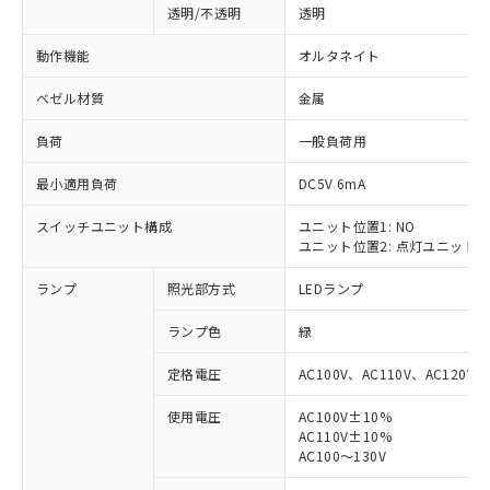
透明/不透明
透明
動作機能
オルタネイト
ベゼル材質
金属
負荷
一般負荷用
最小適用負荷
DC5V 6mA
スイッチユニット構成
ユニット位置1: NO
ユニット位置2: 点灯ユニット
ランプ
照光部方式
LEDランプ
ランプ色
緑
定格電圧
AC100V、AC110V、AC120V
使用電圧
AC100V±10%
AC110V±10%
※1 対応状況
AC100～130V