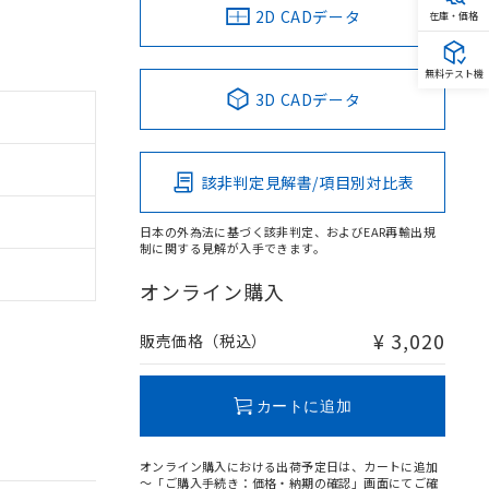
2D CADデータ
在庫・価格
無料テスト機
3D CADデータ
該非判定見解書/項目別対比表
日本の外為法に基づく該非判定、およびEAR再輸出規
制に関する見解が入手できます。
オンライン購入
¥ 3,020
販売価格（税込）
カートに追加
オンライン購入における出荷予定日は、カートに追加
～「ご購入手続き：価格・納期の確認」画面にてご確