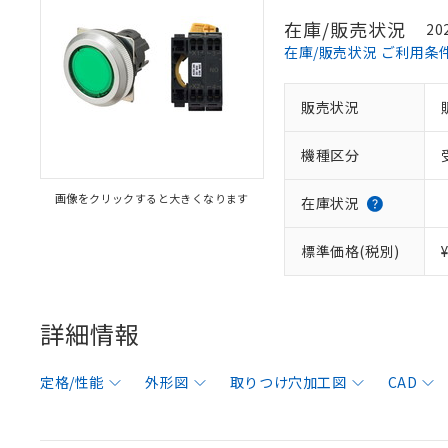
在庫/販売状況
20
在庫/販売状況 ご利用条
販売状況
機種区分
画像をクリックすると大きくなります
在庫状況
標準価格(税別)
詳細情報
定格/性能
外形図
取りつけ穴加工図
CAD