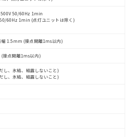
令のフタル酸エステル類４物質の対応では、対応完了までの期間は出
備考欄に対応日を記載しておりました。
品への在庫切替を完了していることから、特段のことがない限り、20
0V 50/60Hz 1min
す。
 50/60Hz 1min (点灯ユニットは除く)
振幅 1.5mm (接点開離1ms以内)
2
(接点開離1ms以内)
 (ただし、氷結、結露しないこと)
 (ただし、氷結、結露しないこと)