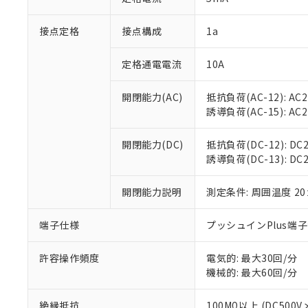
「×」：最大均質
本サービスは
当社は、これ
*EU RoHS指令（10物
「－」：未確認で
鉛(Pb) 1000ppm以下、
接点定格
接点構成
1a
くものです。
う）を輸出ま
記
説明
六価クロム(Cr(Ⅵ)) 1
当社制御機器
などの必要な
フタル酸ビス(2-エチルヘ
号
*中国RoHS10物質の基準値 
ル（DBP） 1000ppm
在庫状況およ
当社は規制貨
定格通電電流
10A
Pb(鉛) :1000ppm、 Hg
但し、RoHS指令で産
のであり、閲
ます。
Cr(Ⅵ)(六価クロム) : 
フタル酸エステル類の４
○
一定数以
DBP(フタル酸ジブチル) :
い。
当社は貴社製
開閉能力(AC)
抵抗負荷(AC-12): AC24
DEHP(フタル酸ビス(2-エ
正式な納期状
置等に一切使
誘導負荷(AC-15): AC24V
当社販売員に
※2 対応予定月
△
一定数に
当社は、貴社
オムロン制御
また当社は、
※2 環境保護使
開閉能力(DC)
抵抗負荷(DC-12): DC24
在庫状況およ
部品在庫の切り替
たしません。
－
在庫なし
誘導負荷(DC-13): DC24
す。
「ｅ」：有害物質
機器販売
マイパーツ機
「10」：通常の
ている必要が
開閉能力説明
測定条件: 周囲温度 2
味します。
空
受注生産
お客様が当ウ
※3 非含有証明
「－」：未確認で
白
が、当社の製
端子仕様
プッシュインPlus端
さい。
下記の非含有証明
※当社の共同
許容操作頻度
電気的: 最大30回/分
いる法人を指
EU RoHS指令（
機械的: 最大60回/分
51物質の非含有証
※本証明書は発行
絶縁抵抗
100MΩ以上 (DC5