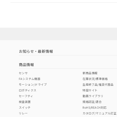
EU RoHS
注意事項・凡例
A30NL-MNA-TGA-P100-GCについての規格認証/適
業員または販売店にお問い合わせください。
ダウンロードデータをご利用いただく前に、以下を必ずお読
対応状況
対応予定月
※1
※2
ソフトウェアの使用条件
対応済み
お知らせ・最新情報
中国 RoHS
注意事項・凡例
商品情報
中国 RoHS表
※1 ※2
センサ
新商品情報
FAシステム機器
在庫状況/標準価格
Pb
Hg
Cd
Cr(V
モーション/ドライブ
生産終了品/推奨代替品
ロボティクス
特設サイト
セーフティ
動画ライブラリ
検査装置
規格認証/適合
X
O
O
O
スイッチ
RoHS/REACH対応
リレー
カタログ/マニュアル訂正