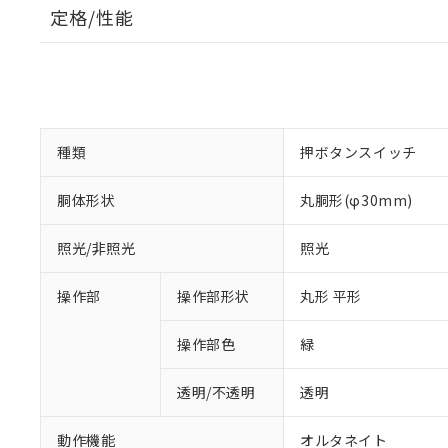
定格/性能
種類
押ボタンスイッチ
胴体形状
丸胴形(φ30mm)
照光/非照光
照光
操作部
操作部形状
丸形 平形
操作部色
緑
透明/不透明
透明
動作機能
オルタネイト