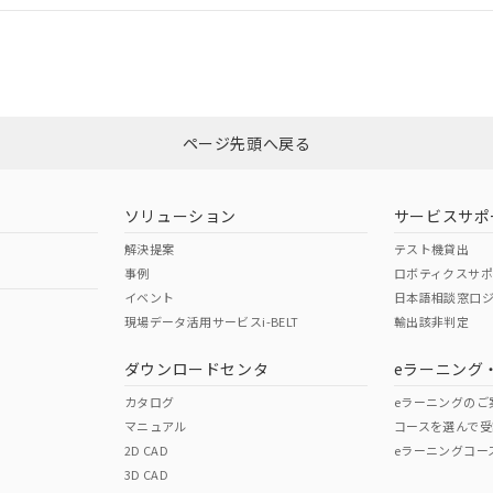
合状況については、「カスタマーサポートセンタ お客様相談室」または貴社
みください。
非含有証明書
※3
ページ先頭へ戻る
ダウンロードはこちら
ソリューション
サービスサポ
解決提案
テスト機貸出
事例
ロボティクスサ
イベント
日本語相談窓口
現場データ活用サービスi-BELT
輸出該非判定
I)
PBBs
PBDEs
DBP
ダウンロードセンタ
eラーニング
カタログ
eラーニングのご
マニュアル
コースを選んで受
O
O
O
2D CAD
eラーニングコー
3D CAD