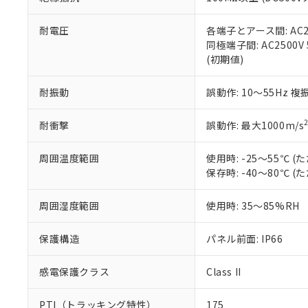
また、RoHS指
混在することから
既に当社にて対応
耐電圧
各端子とアース間: AC250
り割愛しておりま
同極端子間: AC2500V
(初期値)
耐振動
誤動作: 10～55Hz 複
耐衝撃
誤動作: 最大1000m/s
周囲温度範囲
使用時: -25～55℃
保存時: -40～80℃
周囲湿度範囲
使用時: 35～85%RH
保護構造
パネル前面: IP66
感電保護クラス
Class II
PTI（トラッキング特性）
175