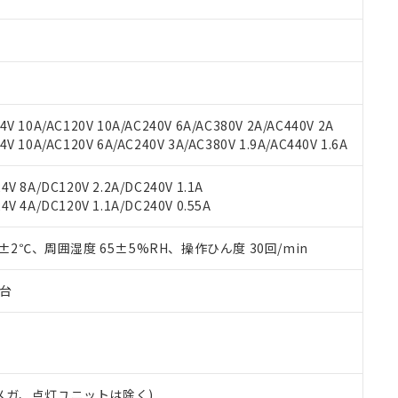
材料含有率が中国RoHSの基準値を超えていることを示します。
、当社制御機器事業取扱商品の当社在庫状況および標準価格(税抜)
ら貴社製品のうち、外国為替および外国貿易法に定める商品（以下｢
質）：
す。当社販売部門へお問い合わせください。
 水銀(Hg) 1000ppm以下、 カドミウム(Cd) 100ppm以下、
たは国外への提供する場合は、日本国政府の輸出許可(または役務取
000ppm以下、ポリ臭化ビフェニル類(PBB) 1000ppm以下、ポリ臭化ジフェニルエーテル類(P
事業取扱商品の中には、本サービスの対象外となる商品もあること
手続きをとります。
キシル) (DEHP)(別名：DOP) 1000ppm以下、フタル酸ブチルベンジル（BBP） 100
(GB/T26572)：
以下、フタル酸ジイソブチル (DIBP) 1000ppm以下
び標準価格照会結果は、記載している更新日時点での社内データに
物を破棄する場合は、完全に破砕するなど、違法に輸出されないよ
(水銀) : 1000ppm、 Cd(カドミウム) : 100ppm、
業用監視および制御機器に対する適用除外項目は除く。
覧された時点での実際の在庫および標準価格とは異なる場合がある
1000ppm、 PBBs(ポリ臭化ビフェニル類) : 1000ppm、 PBDEs(ポリ臭化ジフェニルエーテル類
物質については閾値を超える意図的な使用がないことを確認しています。
上の在庫あり
 1000ppm、 DIBP(フタル酸ジイソブチル) : 1000ppm、 BBP(フタル酸ブチルベンジル) :
品を、核兵器、ミサイル、化学兵器、生物兵器またはその他武器並
V 10A/AC120V 10A/AC240V 6A/AC380V 2A/AC440V 2A
チルヘキシル)) : 1000ppm
況および標準価格はお客様のお取引先、またはお客様担当のオムロ
用いたしません。
 10A/AC120V 6A/AC240V 3A/AC380V 1.9A/AC440V 1.6A
ご相談ください。
は満たないが在庫あり
製品を第三者に販売する場合は、上記1、2および3の内容を当該第
機器販売店や当社販売拠点は「
販売ネットワーク
」をご確認くだ
販売先および販売に係わる関係者が違法に輸出するおそれがある場
用期限
V 8A/DC120V 2.2A/DC240V 1.1A
び標準価格結果を当社の事前の承諾なく第三者に漏洩または開示し
え状況などにより、予定月が前後することがあります。
(最新の在庫状況については、お客様のお取引先、またはお客様担当
V 4A/DC120V 1.1A/DC240V 0.55A
（10物質）のすべてが基準値以下であることを示します。
店・当社販売員にご確認ください)
能（部品リスト作成サービス）をご利用いただくには、I-Webメン
使用状況下において有害物質が外部に漏えいし、環境に深刻な影響を
あります。
0±2℃、周囲湿度 65±5%RH、操作ひん度 30回/min
機種、また在庫状況の情報を公開していない機種
ェブサイト上で当社にご登録された部品リストについて、当社およ
書ダウンロード
す。当社販売部門へお問い合わせください。
品・サービスに関するお客様との取引・商談に必要な範囲で利用す
合意する
キャンセル
子台
書をダウンロードすることができます。
利用者とは、
"個人情報の共同利用に関して"
の「1.共同利用者の
します。
10物質）の非含有証明書
明書（当社基準）
日時点で非含有を証明するもので、過去に遡って非含有を証明するも
00Vメガ、点灯ユニットは除く)