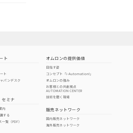
担当オムロン営
お問い合わせ
ート
オムロンの提供価値
目指す姿
ポート
コンセプト「i-Automation!」
ジャパンデスク
オムロンの強み
お客様との共創拠点
AUTOMATION CENTER
DIBP
BBP
DEHP
環境保護
技術を磨く現場
・セミナ
使用期限
案内
販売ネットワーク
講する
O
O
O
10
国内販売ネットワーク
ス一覧（PDF）
海外販売ネットワーク