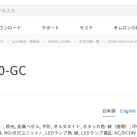
ウンロード
サポート
セミナ
オムロンの
示灯
>
φ30:照光・非照光
>
A30NN / A30NL
>
形式仕様一覧
>
A30NL-MNA-TGA-P
0-GC
日本語
English
 照光, 金属ベゼル, 平形, オルタネイト, ボタンの色: 緑（透明）, IP
 NO/点灯ユニット/-, LEDランプ色: 緑, LEDランプ電圧: AC/DC24V