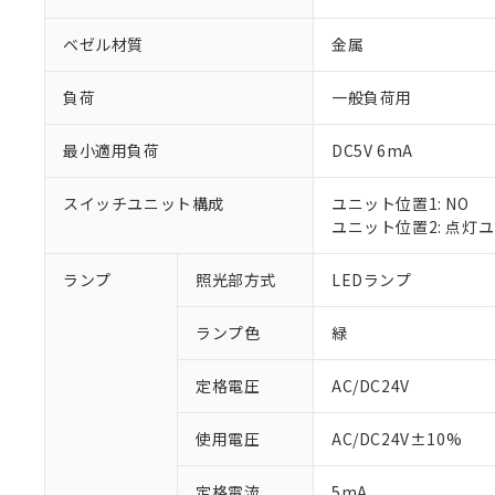
ベゼル材質
金属
負荷
一般負荷用
最小適用負荷
DC5V 6mA
スイッチユニット構成
ユニット位置1: NO
ユニット位置2: 点灯
ランプ
照光部方式
LEDランプ
※1 対応状況
ランプ色
緑
対応済み：EU
対応予定：EU R
対応予定なし：EU
定格電圧
AC/DC24V
調査・確認中：EU
ご利用条件
非該当品：ライセ
使用電圧
AC/DC24V±10%
※1 中国RoHS
仕入先様の事情に
があります。
以下の条件をお読
定格電流
5mA
「○」：最大均質