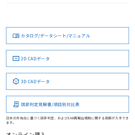
ログイン/会員登録
EU RoHS
注意事項・凡例
A30NL-MNA-TGA-G102-GBについての規格認証/適合状況に
ついては、「カスタマーサポートセンタ お客様相談室」また
は貴社担当オムロン営業員または販売店にお問い合わせくだ
対応状況
対応予定月
※1
※2
さい。
ダウンロードデータをご利用いただく前に、以下を必ずお読
みください。
カタログ/データシート/マニュアル
対応済み
ソフトウェアの使用条件
お問い合わせ
中国 RoHS
注意事項・凡例
2D CADデータ
中国 RoHS表
※1 ※2
3D CADデータ
Pb
Hg
Cd
Cr(VI)
該非判定見解書/項目別対比表
X
O
O
O
日本の外為法に基づく該非判定、およびEAR再輸出規制に関する見解が入手でき
ます。
"対応済み"や非含有の記載がされた商品であっても、流通
在庫等で未対応品が混在する可能性があります。
オンライン購入