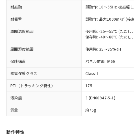
（以下｢規制貨物等」という）を輸出
記載している更新日時点での社内デー
耐振動
誤動作: 10～55Hz 複振幅 1.
*EU RoHS指令（10物質）：
または国外への提供する場合は、日本
記
タに基づき作成されるものであり、閲
説明
鉛(Pb) 1000ppm以下、 水銀(Hg) 1000ppm以下、 カド
*中国RoHS10物質の基準値 (GB/T26572)：
国政府の輸出許可(または役務取引許
号
覧された時点での実際の在庫および標
ミウム(Cd) 100ppm以下、
Pb(鉛) :1000ppm、 Hg(水銀) : 1000ppm、 Cd(カドミウ
2
耐衝撃
誤動作: 最大1000m/s
(接点開
可)を取得するなどの必要な手続きを
六価クロム(Cr(Ⅵ)) 1000ppm以下、ポリ臭化ビフェニル
ム) : 100ppm、
準価格とは異なる場合があることをご
類(PBB) 1000ppm以下、ポリ臭化ジフェニルエーテル類
Cr(Ⅵ)(六価クロム) : 1000ppm、 PBBs(ポリ臭化ビフェ
とります。
了承ください。
(PBDE) 1000ppm以下、フタル酸ビス(2-エチルヘキシ
周囲温度範囲
使用時: -25～55℃ (ただし
○
一定数以上の在庫あり
ニル類) : 1000ppm、 PBDEs(ポリ臭化ジフェニルエーテ
当社は規制貨物を破棄する場合は、完
ル) (DEHP)(別名：DOP) 1000ppm以下、フタル酸ブチ
正式な納期状況および標準価格はお客
ル類) : 1000ppm、
保存時: -40～80℃ (ただし
ルベンジル（BBP） 1000ppm以下、フタル酸ジブチル
全に破砕するなど、違法に輸出されな
DBP(フタル酸ジブチル) : 1000ppm、 DIBP(フタル酸ジ
様のお取引先、またはお客様担当のオ
（DBP） 1000ppm以下、フタル酸ジイソブチル
イソブチル) : 1000ppm、 BBP(フタル酸ブチルベンジ
△
一定数には満たないが在庫あり
いよう必要な手段を講じます。
周囲湿度範囲
使用時: 35～85%RH
ムロン制御機器販売店・当社販売員に
(DIBP) 1000ppm以下
ル) : 1000ppm、
当社は貴社製品を、核兵器、ミサイ
但し、RoHS指令で産業用監視および制御機器に対する
DEHP(フタル酸ビス(2-エチルヘキシル)) : 1000ppm
ご相談ください。
適用除外項目は除く。
ル、化学兵器、生物兵器またはその他
保護構造
パネル前面: IP66
－
在庫なし(最新の在庫状況につ
オムロン制御機器販売店や当社販売拠
フタル酸エステル類の４物質については閾値を超える意
武器並びにこれらの製造装置等に一切
いては、お客様のお取引先、ま
図的な使用がないことを確認しています。
点は「
販売ネットワーク
」をご確認
※2 環境保護使用期限
感電保護クラス
Class II
使用いたしません。
たはお客様担当のオムロン制御
ください。
当社は、貴社製品を第三者に販売する
機器販売店・当社販売員にご確
在庫状況および標準価格結果を当社の
PTI（トラッキング特性）
175
※2 対応予定月
「ｅ」：有害物質（10物質）のすべてが基
場合は、上記1、2および3の内容を当
認ください)
事前の承諾なく第三者に漏洩または開
準値以下であることを示します。
該第三者に通知します。また当社は、
示しないようお願いします。
汚染度
3 (EN60947-5-1)
部品在庫の切り替え状況などにより、予定
「10」：通常の使用状況下において有害物
販売先および販売に係わる関係者が違
マイパーツ機能（部品リスト作成サー
空
受注生産機種、また在庫状況の
月が前後することがあります。
質が外部に漏えいし、環境に深刻な影響を
法に輸出するおそれがある場合は、取
ビス）をご利用いただくには、I-Web
白
情報を公開していない機種
質量
約75g
及ぼさない年数を意味します。
り引きをいたしません。
メンバーズにご登録されている必要が
「－」：未確認です。当社販売部門へお問
あります。
い合わせください。
お客様が当ウェブサイト上で当社にご
動作特性
※3 非含有証明書ダウンロード
登録された部品リストについて、当社