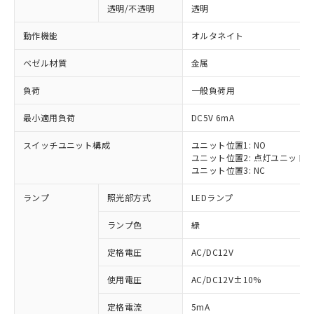
透明/不透明
透明
動作機能
オルタネイト
ベゼル材質
金属
負荷
一般負荷用
最小適用負荷
DC5V 6mA
スイッチユニット構成
ユニット位置1: NO
ユニット位置2: 点灯ユニット
ユニット位置3: NC
ランプ
照光部方式
LEDランプ
ランプ色
緑
定格電圧
AC/DC12V
使用電圧
AC/DC12V±10%
定格電流
5mA