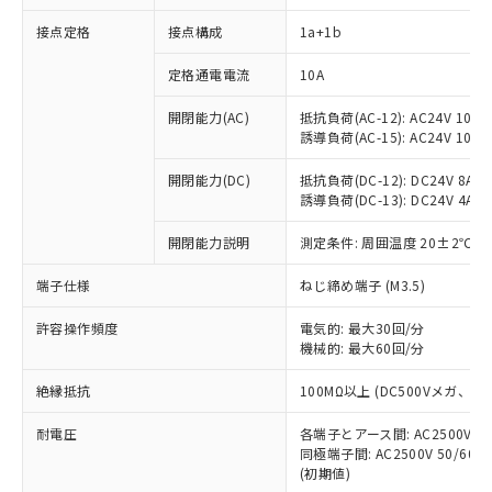
接点定格
接点構成
1a+1b
※1 対応状況
定格通電電流
10A
対応済み：EU RoHS指令（10物質）の
開閉能力(AC)
抵抗負荷(AC-12): AC24V 10A/A
非含有に対応した製品が提供可能な商品で
誘導負荷(AC-15): AC24V 10A/AC
す。
対応予定：EU RoHS指令（10物質）の非含
開閉能力(DC)
抵抗負荷(DC-12): DC24V 8A/DC
ご利用条件
有に対応した製品に切り替える予定のある
誘導負荷(DC-13): DC24V 4A/DC
商品です。
対応予定なし：EU RoHS指令（10物質）の
開閉能力説明
測定条件: 周囲温度 20±2℃、
以下の条件をお読みいただき、同意のうえ
非含有に非対応の商品で、対応品を出す予
ご利用ください。
端子仕様
ねじ締め端子 (M3.5)
定はありません。
調査・確認中：EU RoHS指令（10物質）の
本サービスは、当社制御機器事業取扱
※1 中国RoHS○×表
許容操作頻度
電気的: 最大30回/分
非含有の対応状況を調査中または確認中の
商品の当社在庫状況および標準価格
機械的: 最大60回/分
商品です。
(税抜)を提供させていただくもので
「○」：最大均質材料含有率が中国RoHSの
非該当品：ライセンス料など無形物で、有
す。
絶縁抵抗
100MΩ以上 (DC500Vメガ、
基準値以下であることを示します。
害物質有無と関係のない商品です。
当社制御機器事業取扱商品の中には、
「×」：最大均質材料含有率が中国RoHSの
仕入先様の事情により、非含有部品として
耐電圧
各端子とアース間: AC2500V 50/
本サービスの対象外となる商品もある
基準値を超えていることを示します。
いたものが、含有品と判明した場合などや
当社は、これら貴社製品のうち、外国
同極端子間: AC2500V 50/60
ことをご了承ください。
「－」：未確認です。当社販売部門へお問
むを得ず変更することがあります。
(初期値)
為替および外国貿易法に定める商品
在庫状況および標準価格照会結果は、
い合わせください。