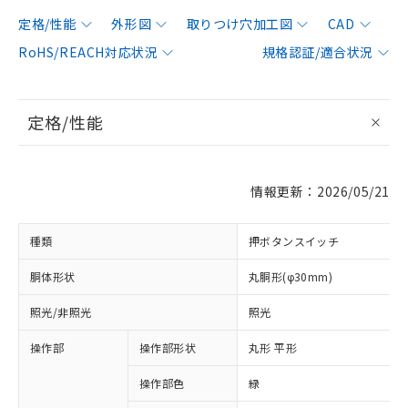
定格/性能
外形図
取りつけ穴加工図
CAD
RoHS/REACH対応状況
規格認証/適合状況
定格/性能
情報更新：2026/05/21
種類
押ボタンスイッチ
胴体形状
丸胴形(φ30mm)
照光/非照光
照光
操作部
操作部形状
丸形 平形
操作部色
緑