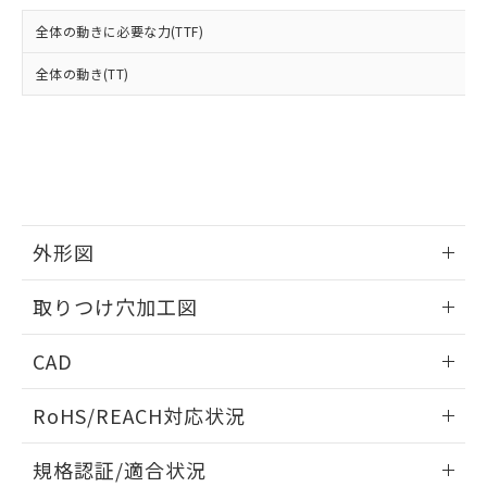
および当社の共同利用者が、当社の製
下記の非含有証明書をダウンロードするこ
品・サービスに関するお客様との取
全体の動きに必要な力(TTF)
とができます。
合意する
キャンセル
引・商談に必要な範囲で利用すること
をご了承ください。
全体の動き(TT)
EU RoHS指令（10物質）の非含有証明書
※当社の共同利用者とは、
"個人情報
51物質の非含有証明書（当社基準）
の共同利用に関して"
の「1.共同利
※本証明書は発行日時点で非含有を証明す
用者の範囲」に記載されている法人を
るもので、過去に遡って非含有を証明する
指します。
ものではありません。
また、RoHS指令のフタル酸エステル類４
物質の対応では、対応完了までの期間は出
荷製品に未対応品が混在することから備考
外形図
欄に対応日を記載しておりました。
情報更新：2026/05/21
既に当社にて対応品への在庫切替を完了
取りつけ穴加工図
していることから、特段のことがない限
り、2022年1月12日より割愛しておりま
情報更新：2026/05/21
CAD
す。
ログイン/会員登録いただくと、CADデータをダウンロー
RoHS/REACH対応状況
ドすることができます。
情報更新：2026/7/29
規格認証/適合状況