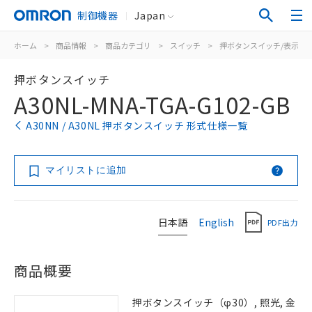
制御機器
Japan
ホーム
>
商品情報
>
商品カテゴリ
>
スイッチ
>
押ボタンスイッチ/表示灯
押ボタンスイッチ
A30NL-MNA-TGA-G102-GB
A30NN / A30NL 押ボタンスイッチ 形式仕様一覧
マイリストに追加
日本語
English
PDF出力
商品概要
押ボタンスイッチ（φ30）, 照光, 金