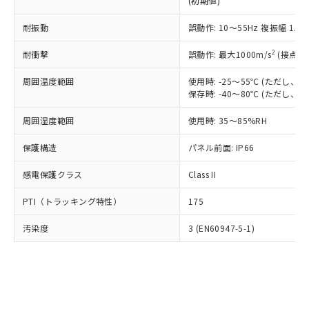
(初期値)
了承ください。
(PBDE) 1000ppm以下、フタル酸ビス(2-エチルヘキシ
○
一定数以上の在庫あり
ニル類) : 1000ppm、 PBDEs(ポリ臭化ジフェニルエーテ
当社は規制貨物を破棄する場合は、完
ル) (DEHP)(別名：DOP) 1000ppm以下、フタル酸ブチ
正式な納期状況および標準価格はお客
ル類) : 1000ppm、
ルベンジル（BBP） 1000ppm以下、フタル酸ジブチル
全に破砕するなど、違法に輸出されな
耐振動
DBP(フタル酸ジブチル) : 1000ppm、 DIBP(フタル酸ジ
誤動作: 10～55Hz 複振幅 1.
様のお取引先、またはお客様担当のオ
（DBP） 1000ppm以下、フタル酸ジイソブチル
イソブチル) : 1000ppm、 BBP(フタル酸ブチルベンジ
△
一定数には満たないが在庫あり
いよう必要な手段を講じます。
ムロン制御機器販売店・当社販売員に
(DIBP) 1000ppm以下
ル) : 1000ppm、
2
耐衝撃
誤動作: 最大1000m/s
(接点開
当社は貴社製品を、核兵器、ミサイ
但し、RoHS指令で産業用監視および制御機器に対する
DEHP(フタル酸ビス(2-エチルヘキシル)) : 1000ppm
ご相談ください。
適用除外項目は除く。
ル、化学兵器、生物兵器またはその他
－
在庫なし(最新の在庫状況につ
オムロン制御機器販売店や当社販売拠
フタル酸エステル類の４物質については閾値を超える意
周囲温度範囲
使用時: -25～55℃ (ただし
武器並びにこれらの製造装置等に一切
いては、お客様のお取引先、ま
図的な使用がないことを確認しています。
点は「
販売ネットワーク
」をご確認
保存時: -40～80℃ (ただし
※2 環境保護使用期限
使用いたしません。
たはお客様担当のオムロン制御
ください。
当社は、貴社製品を第三者に販売する
機器販売店・当社販売員にご確
在庫状況および標準価格結果を当社の
周囲湿度範囲
使用時: 35～85%RH
※2 対応予定月
「ｅ」：有害物質（10物質）のすべてが基
場合は、上記1、2および3の内容を当
認ください)
事前の承諾なく第三者に漏洩または開
準値以下であることを示します。
該第三者に通知します。また当社は、
示しないようお願いします。
保護構造
パネル前面: IP66
部品在庫の切り替え状況などにより、予定
「10」：通常の使用状況下において有害物
販売先および販売に係わる関係者が違
マイパーツ機能（部品リスト作成サー
空
受注生産機種、また在庫状況の
月が前後することがあります。
質が外部に漏えいし、環境に深刻な影響を
法に輸出するおそれがある場合は、取
感電保護クラス
Class II
ビス）をご利用いただくには、I-Web
白
情報を公開していない機種
及ぼさない年数を意味します。
り引きをいたしません。
メンバーズにご登録されている必要が
「－」：未確認です。当社販売部門へお問
PTI（トラッキング特性）
175
あります。
い合わせください。
お客様が当ウェブサイト上で当社にご
※3 非含有証明書ダウンロード
汚染度
3 (EN60947-5-1)
登録された部品リストについて、当社
および当社の共同利用者が、当社の製
下記の非含有証明書をダウンロードするこ
品・サービスに関するお客様との取
とができます。
合意する
キャンセル
引・商談に必要な範囲で利用すること
をご了承ください。
EU RoHS指令（10物質）の非含有証明書
※当社の共同利用者とは、
"個人情報