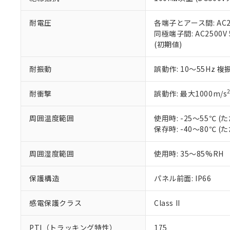
また、RoHS指
混在することから
既に当社にて対応
耐電圧
各端子とアース間: AC250
り割愛しておりま
同極端子間: AC2500V
(初期値)
耐振動
誤動作: 10～55Hz 複
耐衝撃
誤動作: 最大1000m/s
周囲温度範囲
使用時: -25～55℃
保存時: -40～80℃
周囲湿度範囲
使用時: 35～85%RH
保護構造
パネル前面: IP66
感電保護クラス
Class II
PTI（トラッキング特性）
175