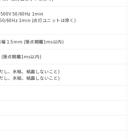
令のフタル酸エステル類４物質の対応では、対応完了までの期間は出
備考欄に対応日を記載しておりました。
品への在庫切替を完了していることから、特段のことがない限り、20
0V 50/60Hz 1min
す。
 50/60Hz 1min (点灯ユニットは除く)
振幅 1.5mm (接点開離1ms以内)
2
(接点開離1ms以内)
 (ただし、氷結、結露しないこと)
 (ただし、氷結、結露しないこと)