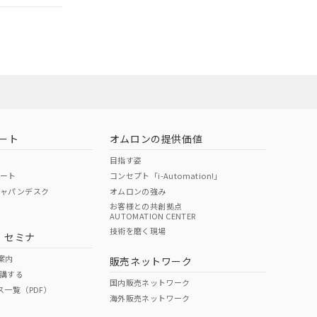
担当オムロン
お問い合わせ
ート
オムロンの提供価値
目指す姿
ポート
コンセプト「i-Automation!」
ジャパンデスク
オムロンの強み
お客様との共創拠点
AUTOMATION CENTER
DIBP
BBP
DEHP
環境保護
技術を磨く現場
・セミナ
使用期限
案内
販売ネットワーク
講する
O
O
O
10
国内販売ネットワーク
ス一覧（PDF）
海外販売ネットワーク