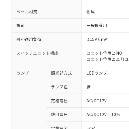
ベゼル材質
金属
負荷
一般負荷用
最小適用負荷
DC5V 6mA
スイッチユニット構成
ユニット位置1: NO
ユニット位置2: 点灯
ランプ
照光部方式
LEDランプ
※1 対応状況
ランプ色
緑
対応済み：EU
対応予定：EU R
対応予定なし：EU
定格電圧
AC/DC12V
調査・確認中：EU
ご利用条件
非該当品：ライセ
使用電圧
AC/DC12V±10%
※1 中国RoHS
仕入先様の事情に
があります。
以下の条件をお読
定格電流
5mA
「○」：最大均質