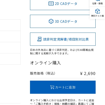
2D CADデータ
在庫・価格
無料テスト機
3D CADデータ
該非判定見解書/項目別対比表
日本の外為法に基づく該非判定、およびEAR再輸出規
制に関する見解が入手できます。
オンライン購入
¥ 2,690
販売価格（税込）
カートに追加
オンライン購入における出荷予定日は、カートに追加
～「ご購入手続き：価格・納期の確認」画面にてご確