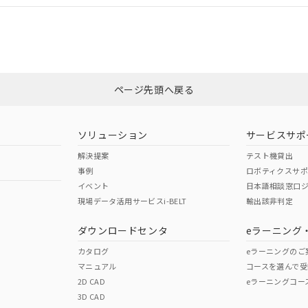
合状況については、「カスタマーサポートセンタ お客様相談室」または貴社
みください。
非含有証明書
※3
ページ先頭へ戻る
ダウンロードはこちら
ソリューション
サービスサポ
解決提案
テスト機貸出
事例
ロボティクスサ
イベント
日本語相談窓口
現場データ活用サービスi-BELT
輸出該非判定
I)
PBBs
PBDEs
DBP
ダウンロードセンタ
eラーニング
カタログ
eラーニングのご
マニュアル
コースを選んで受
O
O
O
2D CAD
eラーニングコー
3D CAD