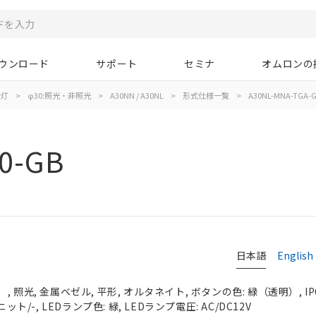
ウンロード
サポート
セミナ
オムロンの
示灯
>
φ30:照光・非照光
>
A30NN / A30NL
>
形式仕様一覧
>
A30NL-MNA-TGA-G
0-GB
日本語
English
 照光, 金属ベゼル, 平形, オルタネイト, ボタンの色: 緑（透明）, IP
ット/-, LEDランプ色: 緑, LEDランプ電圧: AC/DC12V