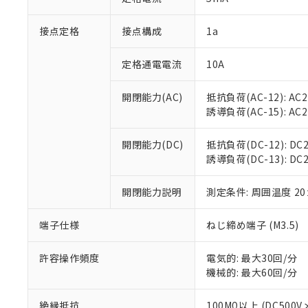
「×」：最大均質
本サービスは
当社は、これ
*EU RoHS指令（10物
「－」：未確認で
鉛(Pb) 1000ppm以下、
接点定格
接点構成
1a
くものです。
う）を輸出ま
記
説明
六価クロム(Cr(Ⅵ)) 1
当社制御機器
などの必要な
フタル酸ビス(2-エチルヘ
号
*中国RoHS10物質の基準値 
ル（DBP） 1000ppm
在庫状況およ
当社は規制貨
定格通電電流
10A
Pb(鉛) :1000ppm、 Hg
但し、RoHS指令で産
のであり、閲
ます。
Cr(Ⅵ)(六価クロム) : 
フタル酸エステル類の４
○
一定数以
DBP(フタル酸ジブチル) :
い。
当社は貴社製
開閉能力(AC)
抵抗負荷(AC-12): AC24
DEHP(フタル酸ビス(2-エ
正式な納期状
置等に一切使
誘導負荷(AC-15): AC24V
当社販売員に
※2 対応予定月
△
一定数に
当社は、貴社
オムロン制御
また当社は、
※2 環境保護使
開閉能力(DC)
抵抗負荷(DC-12): DC24
在庫状況およ
部品在庫の切り替
たしません。
－
在庫なし
誘導負荷(DC-13): DC24
す。
「ｅ」：有害物質
機器販売
マイパーツ機
「10」：通常の
ている必要が
開閉能力説明
測定条件: 周囲温度 2
味します。
空
受注生産
お客様が当ウ
※3 非含有証明
「－」：未確認で
白
が、当社の製
端子仕様
ねじ締め端子 (M3.5)
さい。
下記の非含有証明
※当社の共同
許容操作頻度
電気的: 最大30回/分
いる法人を指
EU RoHS指令（
機械的: 最大60回/分
51物質の非含有証
※本証明書は発行
絶縁抵抗
100MΩ以上 (DC5