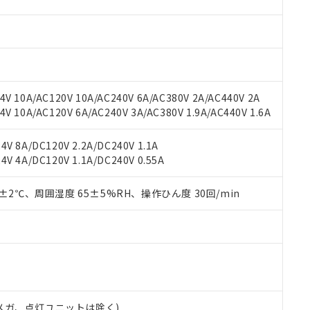
材料含有率が中国RoHSの基準値を超えていることを示します。
、当社制御機器事業取扱商品の当社在庫状況および標準価格(税抜)
ら貴社製品のうち、外国為替および外国貿易法に定める商品（以下｢
質）：
す。当社販売部門へお問い合わせください。
 水銀(Hg) 1000ppm以下、 カドミウム(Cd) 100ppm以下、
たは国外への提供する場合は、日本国政府の輸出許可(または役務取
000ppm以下、ポリ臭化ビフェニル類(PBB) 1000ppm以下、ポリ臭化ジフェニルエーテル類(P
事業取扱商品の中には、本サービスの対象外となる商品もあること
手続きをとります。
キシル) (DEHP)(別名：DOP) 1000ppm以下、フタル酸ブチルベンジル（BBP） 100
(GB/T26572)：
以下、フタル酸ジイソブチル (DIBP) 1000ppm以下
び標準価格照会結果は、記載している更新日時点での社内データに
物を破棄する場合は、完全に破砕するなど、違法に輸出されないよ
(水銀) : 1000ppm、 Cd(カドミウム) : 100ppm、
業用監視および制御機器に対する適用除外項目は除く。
覧された時点での実際の在庫および標準価格とは異なる場合がある
1000ppm、 PBBs(ポリ臭化ビフェニル類) : 1000ppm、 PBDEs(ポリ臭化ジフェニルエーテル類
物質については閾値を超える意図的な使用がないことを確認しています。
上の在庫あり
 1000ppm、 DIBP(フタル酸ジイソブチル) : 1000ppm、 BBP(フタル酸ブチルベンジル) :
品を、核兵器、ミサイル、化学兵器、生物兵器またはその他武器並
V 10A/AC120V 10A/AC240V 6A/AC380V 2A/AC440V 2A
チルヘキシル)) : 1000ppm
況および標準価格はお客様のお取引先、またはお客様担当のオムロ
用いたしません。
 10A/AC120V 6A/AC240V 3A/AC380V 1.9A/AC440V 1.6A
ご相談ください。
は満たないが在庫あり
製品を第三者に販売する場合は、上記1、2および3の内容を当該第
機器販売店や当社販売拠点は「
販売ネットワーク
」をご確認くだ
販売先および販売に係わる関係者が違法に輸出するおそれがある場
用期限
V 8A/DC120V 2.2A/DC240V 1.1A
び標準価格結果を当社の事前の承諾なく第三者に漏洩または開示し
え状況などにより、予定月が前後することがあります。
(最新の在庫状況については、お客様のお取引先、またはお客様担当
V 4A/DC120V 1.1A/DC240V 0.55A
（10物質）のすべてが基準値以下であることを示します。
店・当社販売員にご確認ください)
能（部品リスト作成サービス）をご利用いただくには、I-Webメン
使用状況下において有害物質が外部に漏えいし、環境に深刻な影響を
あります。
0±2℃、周囲湿度 65±5%RH、操作ひん度 30回/min
機種、また在庫状況の情報を公開していない機種
ェブサイト上で当社にご登録された部品リストについて、当社およ
書ダウンロード
す。当社販売部門へお問い合わせください。
品・サービスに関するお客様との取引・商談に必要な範囲で利用す
合意する
キャンセル
書をダウンロードすることができます。
利用者とは、
"個人情報の共同利用に関して"
の「1.共同利用者の
します。
10物質）の非含有証明書
明書（当社基準）
日時点で非含有を証明するもので、過去に遡って非含有を証明するも
00Vメガ、点灯ユニットは除く)