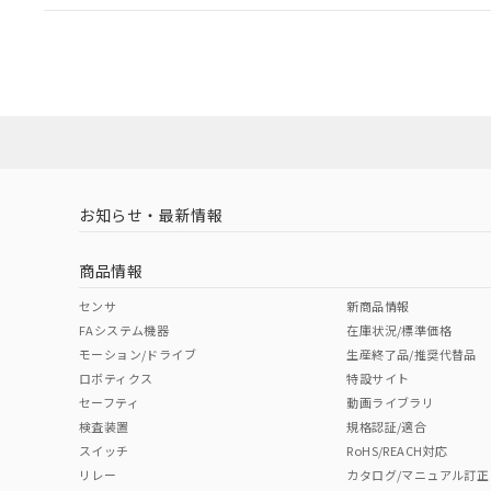
EU RoHS
注意事項・凡例
A30NL-MNA-TGA-G100-GBについての規格認証/適
営業員または販売店にお問い合わせください。
ダウンロードデータをご利用いただく前に、以下を必ずお読
対応状況
対応予定月
※1
※2
ソフトウェアの使用条件
対応済み
お知らせ・最新情報
中国 RoHS
注意事項・凡例
商品情報
中国 RoHS表
※1 ※2
センサ
新商品情報
FAシステム機器
在庫状況/標準価格
Pb
Hg
Cd
Cr(V
モーション/ドライブ
生産終了品/推奨代替品
ロボティクス
特設サイト
セーフティ
動画ライブラリ
検査装置
規格認証/適合
X
O
O
O
スイッチ
RoHS/REACH対応
リレー
カタログ/マニュアル訂正