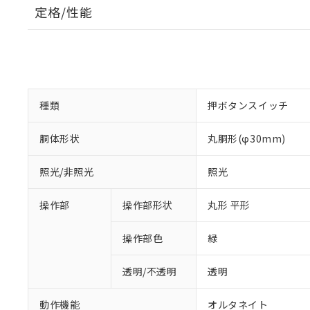
定格/性能
種類
押ボタンスイッチ
胴体形状
丸胴形(φ30mm)
照光/非照光
照光
操作部
操作部形状
丸形 平形
操作部色
緑
透明/不透明
透明
動作機能
オルタネイト