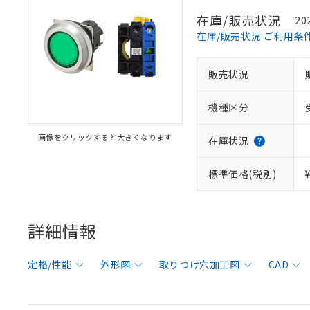
在庫/販売状況
20
在庫/販売状況 ご利用条
販売状況
機種区分
画像をクリックすると大きくなります
在庫状況
標準価格(税別)
詳細情報
定格/性能
外形図
取りつけ穴加工図
CAD