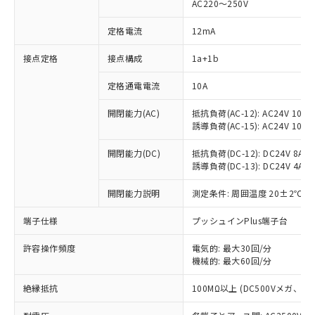
AC220～250V
定格電流
12mA
※1 対応状況
接点定格
接点構成
1a+1b
対応済み：EU RoHS指令（10物質）の
定格通電電流
10A
非含有に対応した製品が提供可能な商品で
開閉能力(AC)
抵抗負荷(AC-12): AC24V 10A/A
す。
誘導負荷(AC-15): AC24V 10A/AC
対応予定：EU RoHS指令（10物質）の非含
ご利用条件
有に対応した製品に切り替える予定のある
開閉能力(DC)
抵抗負荷(DC-12): DC24V 8A/DC
商品です。
誘導負荷(DC-13): DC24V 4A/DC
対応予定なし：EU RoHS指令（10物質）の
以下の条件をお読みいただき、同意のうえ
非含有に非対応の商品で、対応品を出す予
開閉能力説明
測定条件: 周囲温度 20±2℃、
ご利用ください。
定はありません。
調査・確認中：EU RoHS指令（10物質）の
端子仕様
プッシュインPlus端子台
本サービスは、当社制御機器事業取扱
※1 中国RoHS○×表
非含有の対応状況を調査中または確認中の
商品の当社在庫状況および標準価格
商品です。
許容操作頻度
電気的: 最大30回/分
(税抜)を提供させていただくもので
「○」：最大均質材料含有率が中国RoHSの
機械的: 最大60回/分
非該当品：ライセンス料など無形物で、有
す。
基準値以下であることを示します。
害物質有無と関係のない商品です。
当社制御機器事業取扱商品の中には、
絶縁抵抗
100MΩ以上 (DC500Vメガ、
「×」：最大均質材料含有率が中国RoHSの
仕入先様の事情により、非含有部品として
本サービスの対象外となる商品もある
基準値を超えていることを示します。
いたものが、含有品と判明した場合などや
当社は、これら貴社製品のうち、外国
ことをご了承ください。