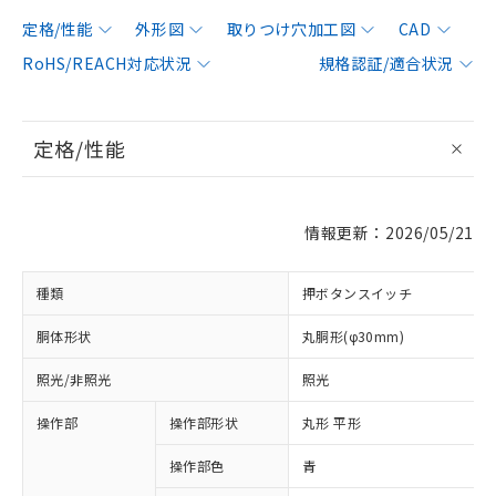
定格/性能
外形図
取りつけ穴加工図
CAD
RoHS/REACH対応状況
規格認証/適合状況
定格/性能
情報更新：2026/05/21
種類
押ボタンスイッチ
胴体形状
丸胴形(φ30mm)
照光/非照光
照光
操作部
操作部形状
丸形 平形
操作部色
青