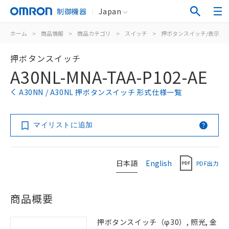
制御機器
Japan
ホーム
>
商品情報
>
商品カテゴリ
>
スイッチ
>
押ボタンスイッチ/表示灯
押ボタンスイッチ
A30NL-MNA-TAA-P102-AE
A30NN / A30NL 押ボタンスイッチ 形式仕様一覧
マイリストに追加
日本語
English
PDF出力
商品概要
押ボタンスイッチ（φ30）, 照光, 金