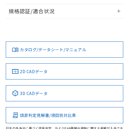
情報更新：2026/7/29
規格認証/適合状況
ログイン/会員登録
EU RoHS
注意事項・凡例
A30NL-MNA-TAA-P102-AEについての規格認証/適合状況に
ついては、「カスタマーサポートセンタ お客様相談室」また
は貴社担当オムロン営業員または販売店にお問い合わせくだ
対応状況
対応予定月
※1
※2
さい。
ダウンロードデータをご利用いただく前に、以下を必ずお読
みください。
カタログ/データシート/マニュアル
対応済み
ソフトウェアの使用条件
お問い合わせ
中国 RoHS
注意事項・凡例
2D CADデータ
中国 RoHS表
※1 ※2
3D CADデータ
Pb
Hg
Cd
Cr(VI)
該非判定見解書/項目別対比表
O
O
O
O
日本の外為法に基づく該非判定、およびEAR再輸出規制に関する見解が入手でき