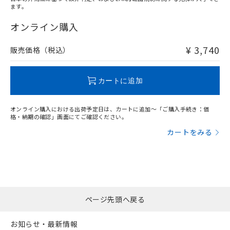
ます。
"対応済み"や非含有の記載がされた商品であっても、流通
在庫等で未対応品が混在する可能性があります。
オンライン購入
非含有品が必要な際は、弊社営業部門もしくは販売店へお
問い合わせください。
¥ 3,740
販売価格（税込）
この製品のRoHS/REACH対応状況ページへ
カートに追加
オンライン購入における出荷予定日は、カートに追加～「ご購入手続き：価
格・納期の確認」画面にてご確認ください。
カートをみる
ページ先頭へ戻る
お知らせ・最新情報