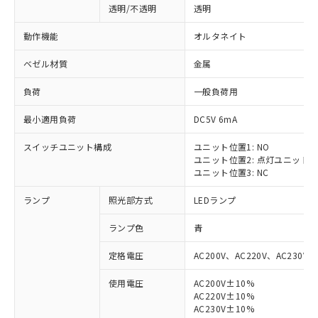
透明/不透明
透明
動作機能
オルタネイト
ベゼル材質
金属
負荷
一般負荷用
最小適用負荷
DC5V 6mA
スイッチユニット構成
ユニット位置1: NO
ユニット位置2: 点灯ユニット
ユニット位置3: NC
ランプ
照光部方式
LEDランプ
ランプ色
青
定格電圧
AC200V、AC220V、AC230V、
使用電圧
AC200V±10%
AC220V±10%
AC230V±10%