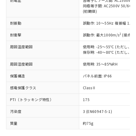
耐電圧
各端子とアース間: AC2500V 50/
「－」：未確認です。当社販売部門へお問
むを得ず変更することがあります。
為替および外国貿易法に定める商品
在庫状況および標準価格照会結果は、
同極端子間: AC2500V 50/60
い合わせください。
（以下｢規制貨物等」という）を輸出
(初期値)
記載している更新日時点での社内デー
*EU RoHS指令（10物質）：
または国外への提供する場合は、日本
記
タに基づき作成されるものであり、閲
説明
鉛(Pb) 1000ppm以下、 水銀(Hg) 1000ppm以下、 カド
*中国RoHS10物質の基準値 (GB/T26572)：
国政府の輸出許可(または役務取引許
耐振動
誤動作: 10～55Hz 複振幅 1.
号
覧された時点での実際の在庫および標
ミウム(Cd) 100ppm以下、
Pb(鉛) :1000ppm、 Hg(水銀) : 1000ppm、 Cd(カドミウ
可)を取得するなどの必要な手続きを
六価クロム(Cr(Ⅵ)) 1000ppm以下、ポリ臭化ビフェニル
ム) : 100ppm、
準価格とは異なる場合があることをご
類(PBB) 1000ppm以下、ポリ臭化ジフェニルエーテル類
2
Cr(Ⅵ)(六価クロム) : 1000ppm、 PBBs(ポリ臭化ビフェ
耐衝撃
誤動作: 最大1000m/s
(接点開
とります。
了承ください。
(PBDE) 1000ppm以下、フタル酸ビス(2-エチルヘキシ
○
一定数以上の在庫あり
ニル類) : 1000ppm、 PBDEs(ポリ臭化ジフェニルエーテ
当社は規制貨物を破棄する場合は、完
ル) (DEHP)(別名：DOP) 1000ppm以下、フタル酸ブチ
正式な納期状況および標準価格はお客
ル類) : 1000ppm、
周囲温度範囲
使用時: -25～55℃ (ただし
ルベンジル（BBP） 1000ppm以下、フタル酸ジブチル
全に破砕するなど、違法に輸出されな
DBP(フタル酸ジブチル) : 1000ppm、 DIBP(フタル酸ジ
様のお取引先、またはお客様担当のオ
（DBP） 1000ppm以下、フタル酸ジイソブチル
保存時: -40～80℃ (ただし
イソブチル) : 1000ppm、 BBP(フタル酸ブチルベンジ
△
一定数には満たないが在庫あり
いよう必要な手段を講じます。
ムロン制御機器販売店・当社販売員に
(DIBP) 1000ppm以下
ル) : 1000ppm、
当社は貴社製品を、核兵器、ミサイ
但し、RoHS指令で産業用監視および制御機器に対する
DEHP(フタル酸ビス(2-エチルヘキシル)) : 1000ppm
ご相談ください。
周囲湿度範囲
使用時: 35～85%RH
適用除外項目は除く。
ル、化学兵器、生物兵器またはその他
－
在庫なし(最新の在庫状況につ
オムロン制御機器販売店や当社販売拠
フタル酸エステル類の４物質については閾値を超える意
武器並びにこれらの製造装置等に一切
いては、お客様のお取引先、ま
図的な使用がないことを確認しています。
点は「
販売ネットワーク
」をご確認
保護構造
パネル前面: IP66
※2 環境保護使用期限
使用いたしません。
たはお客様担当のオムロン制御
ください。
当社は、貴社製品を第三者に販売する
機器販売店・当社販売員にご確
感電保護クラス
Class II
在庫状況および標準価格結果を当社の
※2 対応予定月
「ｅ」：有害物質（10物質）のすべてが基
場合は、上記1、2および3の内容を当
認ください)
事前の承諾なく第三者に漏洩または開
準値以下であることを示します。
該第三者に通知します。また当社は、
PTI（トラッキング特性）
175
示しないようお願いします。
部品在庫の切り替え状況などにより、予定
「10」：通常の使用状況下において有害物
販売先および販売に係わる関係者が違
マイパーツ機能（部品リスト作成サー
空
受注生産機種、また在庫状況の
月が前後することがあります。
質が外部に漏えいし、環境に深刻な影響を
汚染度
3 (EN60947-5-1)
法に輸出するおそれがある場合は、取
ビス）をご利用いただくには、I-Web
白
情報を公開していない機種
及ぼさない年数を意味します。
り引きをいたしません。
メンバーズにご登録されている必要が
質量
約75g
「－」：未確認です。当社販売部門へお問
あります。
い合わせください。
お客様が当ウェブサイト上で当社にご