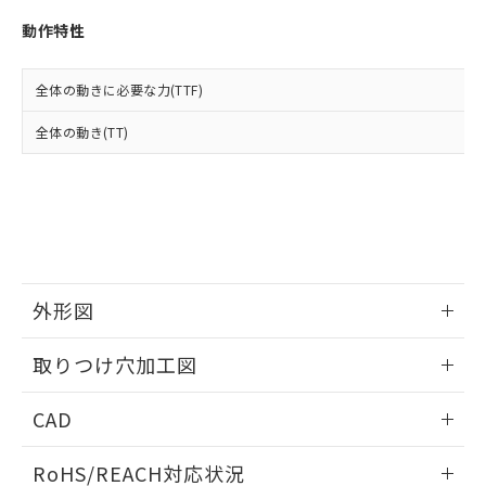
※3 非含有証明書ダウンロード
登録された部品リストについて、当社
動作特性
および当社の共同利用者が、当社の製
下記の非含有証明書をダウンロードするこ
品・サービスに関するお客様との取
とができます。
合意する
キャンセル
引・商談に必要な範囲で利用すること
全体の動きに必要な力(TTF)
をご了承ください。
EU RoHS指令（10物質）の非含有証明書
※当社の共同利用者とは、
"個人情報
全体の動き(TT)
51物質の非含有証明書（当社基準）
の共同利用に関して"
の「1.共同利
※本証明書は発行日時点で非含有を証明す
用者の範囲」に記載されている法人を
るもので、過去に遡って非含有を証明する
指します。
ものではありません。
また、RoHS指令のフタル酸エステル類４
物質の対応では、対応完了までの期間は出
荷製品に未対応品が混在することから備考
欄に対応日を記載しておりました。
外形図
既に当社にて対応品への在庫切替を完了
していることから、特段のことがない限
情報更新：2026/05/21
取りつけ穴加工図
り、2022年1月12日より割愛しておりま
す。
情報更新：2026/05/21
CAD
ログイン/会員登録いただくと、CADデータをダウンロー
RoHS/REACH対応状況
ドすることができます。