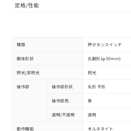
定格/性能
種類
押ボタンスイッチ
胴体形状
丸胴形(φ30mm)
照光/非照光
照光
操作部
操作部形状
丸形 平形
操作部色
青
透明/不透明
透明
動作機能
オルタネイト