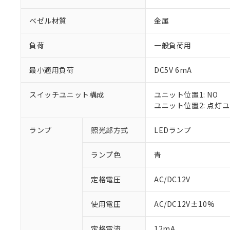
ベゼル材質
金属
負荷
一般負荷用
最小適用負荷
DC5V 6mA
スイッチユニット構成
ユニット位置1: NO
ユニット位置2: 点灯
ランプ
照光部方式
LEDランプ
※1 対応状況
ランプ色
青
対応済み：EU
対応予定：EU R
対応予定なし：EU
定格電圧
AC/DC12V
調査・確認中：EU
ご利用条件
非該当品：ライセ
使用電圧
AC/DC12V±10%
※1 中国RoHS
仕入先様の事情に
があります。
以下の条件をお読
定格電流
12mA
「○」：最大均質