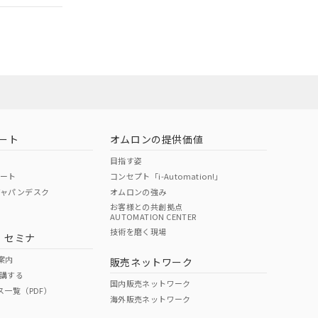
担当オムロン営
お問い合わせ
ート
オムロンの提供価値
目指す姿
ポート
コンセプト「i-Automation!」
ジャパンデスク
オムロンの強み
お客様との共創拠点
AUTOMATION CENTER
DIBP
BBP
DEHP
環境保護
技術を磨く現場
・セミナ
使用期限
案内
販売ネットワーク
講する
O
O
O
10
国内販売ネットワーク
ス一覧（PDF）
海外販売ネットワーク