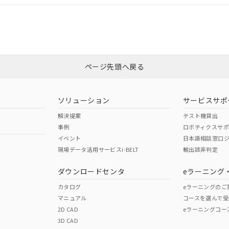
合状況については、「カスタマーサポートセンタ お客様相談室」または貴社
みください。
非含有証明書
※3
ページ先頭へ戻る
ダウンロードはこちら
ソリューション
サービスサポ
解決提案
テスト機貸出
事例
ロボティクスサ
イベント
日本語相談窓口
現場データ活用サービスi-BELT
輸出該非判定
I)
PBBs
PBDEs
DBP
ダウンロードセンタ
eラーニング
カタログ
eラーニングのご
マニュアル
コースを選んで受
O
O
O
2D CAD
eラーニングコー
3D CAD