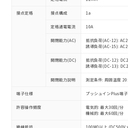
「×」：最大均質
本サービスは
当社は、これ
*EU RoHS指令（10物
「－」：未確認で
鉛(Pb) 1000ppm以下、
接点定格
接点構成
1a
くものです。
う）を輸出ま
記
説明
六価クロム(Cr(Ⅵ)) 1
当社制御機器
などの必要な
フタル酸ビス(2-エチルヘ
号
*中国RoHS10物質の基準値 
ル（DBP） 1000ppm
在庫状況およ
当社は規制貨
定格通電電流
10A
Pb(鉛) :1000ppm、 Hg
但し、RoHS指令で産
のであり、閲
ます。
Cr(Ⅵ)(六価クロム) : 
フタル酸エステル類の４
○
一定数以
DBP(フタル酸ジブチル) :
い。
当社は貴社製
開閉能力(AC)
抵抗負荷(AC-12): AC24
DEHP(フタル酸ビス(2-エ
正式な納期状
置等に一切使
誘導負荷(AC-15): AC24V
当社販売員に
※2 対応予定月
△
一定数に
当社は、貴社
オムロン制御
また当社は、
※2 環境保護使
開閉能力(DC)
抵抗負荷(DC-12): DC24
在庫状況およ
部品在庫の切り替
たしません。
－
在庫なし
誘導負荷(DC-13): DC24
す。
「ｅ」：有害物質
機器販売
マイパーツ機
「10」：通常の
ている必要が
開閉能力説明
測定条件: 周囲温度 2
味します。
空
受注生産
お客様が当ウ
※3 非含有証明
「－」：未確認で
白
が、当社の製
端子仕様
プッシュインPlus端
さい。
下記の非含有証明
※当社の共同
許容操作頻度
電気的: 最大30回/分
いる法人を指
EU RoHS指令（
機械的: 最大60回/分
51物質の非含有証
※本証明書は発行
絶縁抵抗
100MΩ以上 (DC5