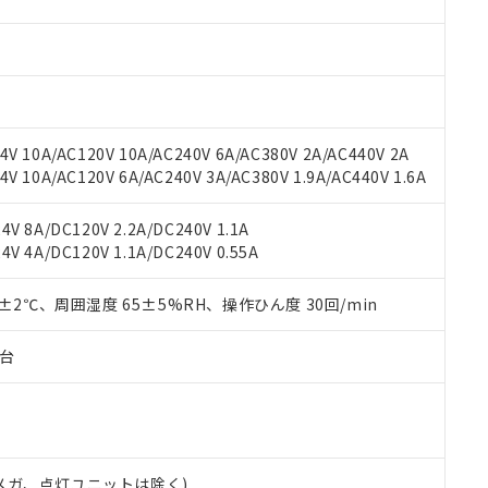
材料含有率が中国RoHSの基準値を超えていることを示します。
、当社制御機器事業取扱商品の当社在庫状況および標準価格(税抜)
ら貴社製品のうち、外国為替および外国貿易法に定める商品（以下｢
質）：
す。当社販売部門へお問い合わせください。
 水銀(Hg) 1000ppm以下、 カドミウム(Cd) 100ppm以下、
たは国外への提供する場合は、日本国政府の輸出許可(または役務取
000ppm以下、ポリ臭化ビフェニル類(PBB) 1000ppm以下、ポリ臭化ジフェニルエーテル類(P
事業取扱商品の中には、本サービスの対象外となる商品もあること
手続きをとります。
キシル) (DEHP)(別名：DOP) 1000ppm以下、フタル酸ブチルベンジル（BBP） 100
(GB/T26572)：
以下、フタル酸ジイソブチル (DIBP) 1000ppm以下
び標準価格照会結果は、記載している更新日時点での社内データに
物を破棄する場合は、完全に破砕するなど、違法に輸出されないよ
(水銀) : 1000ppm、 Cd(カドミウム) : 100ppm、
業用監視および制御機器に対する適用除外項目は除く。
覧された時点での実際の在庫および標準価格とは異なる場合がある
1000ppm、 PBBs(ポリ臭化ビフェニル類) : 1000ppm、 PBDEs(ポリ臭化ジフェニルエーテル類
物質については閾値を超える意図的な使用がないことを確認しています。
上の在庫あり
 1000ppm、 DIBP(フタル酸ジイソブチル) : 1000ppm、 BBP(フタル酸ブチルベンジル) :
品を、核兵器、ミサイル、化学兵器、生物兵器またはその他武器並
V 10A/AC120V 10A/AC240V 6A/AC380V 2A/AC440V 2A
チルヘキシル)) : 1000ppm
況および標準価格はお客様のお取引先、またはお客様担当のオムロ
用いたしません。
 10A/AC120V 6A/AC240V 3A/AC380V 1.9A/AC440V 1.6A
ご相談ください。
は満たないが在庫あり
製品を第三者に販売する場合は、上記1、2および3の内容を当該第
機器販売店や当社販売拠点は「
販売ネットワーク
」をご確認くだ
販売先および販売に係わる関係者が違法に輸出するおそれがある場
用期限
V 8A/DC120V 2.2A/DC240V 1.1A
び標準価格結果を当社の事前の承諾なく第三者に漏洩または開示し
え状況などにより、予定月が前後することがあります。
(最新の在庫状況については、お客様のお取引先、またはお客様担当
V 4A/DC120V 1.1A/DC240V 0.55A
（10物質）のすべてが基準値以下であることを示します。
店・当社販売員にご確認ください)
能（部品リスト作成サービス）をご利用いただくには、I-Webメン
使用状況下において有害物質が外部に漏えいし、環境に深刻な影響を
あります。
0±2℃、周囲湿度 65±5%RH、操作ひん度 30回/min
機種、また在庫状況の情報を公開していない機種
ェブサイト上で当社にご登録された部品リストについて、当社およ
書ダウンロード
す。当社販売部門へお問い合わせください。
品・サービスに関するお客様との取引・商談に必要な範囲で利用す
合意する
キャンセル
子台
書をダウンロードすることができます。
利用者とは、
"個人情報の共同利用に関して"
の「1.共同利用者の
します。
10物質）の非含有証明書
明書（当社基準）
日時点で非含有を証明するもので、過去に遡って非含有を証明するも
00Vメガ、点灯ユニットは除く)