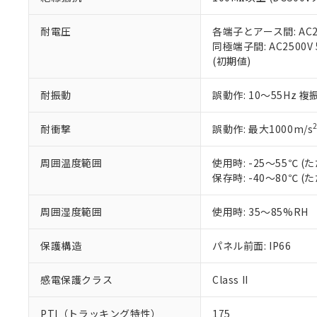
また、RoHS指
混在することから
既に当社にて対応
耐電圧
各端子とアース間: AC250
り割愛しておりま
同極端子間: AC2500V
(初期値)
耐振動
誤動作: 10～55Hz 複
耐衝撃
誤動作: 最大1000m/s
周囲温度範囲
使用時: -25～55℃
保存時: -40～80℃
周囲湿度範囲
使用時: 35～85%RH
保護構造
パネル前面: IP66
感電保護クラス
Class II
PTI（トラッキング特性）
175