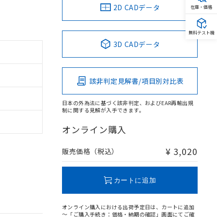
2D CADデータ
在庫・価格
無料テスト機
3D CADデータ
該非判定見解書/項目別対比表
日本の外為法に基づく該非判定、およびEAR再輸出規
制に関する見解が入手できます。
オンライン購入
¥ 3,020
販売価格（税込）
カートに追加
オンライン購入における出荷予定日は、カートに追加
～「ご購入手続き：価格・納期の確認」画面にてご確