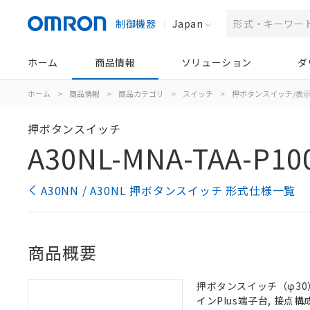
制御機器
Japan
ホーム
商品情報
ソリューション
ダ
ホーム
>
商品情報
>
商品カテゴリ
>
スイッチ
>
押ボタンスイッチ/表
押ボタンスイッチ
A30NL-MNA-TAA-P10
A30NN / A30NL 押ボタンスイッチ 形式仕様一覧
商品概要
押ボタンスイッチ（φ30）,
インPlus端子台, 接点構成: