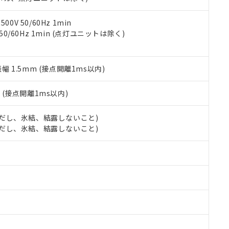
令のフタル酸エステル類４物質の対応では、対応完了までの期間は出
備考欄に対応日を記載しておりました。
品への在庫切替を完了していることから、特段のことがない限り、20
0V 50/60Hz 1min
す。
 50/60Hz 1min (点灯ユニットは除く)
振幅 1.5mm (接点開離1ms以内)
2
(接点開離1ms以内)
 (ただし、氷結、結露しないこと)
 (ただし、氷結、結露しないこと)