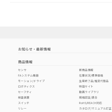
EU RoHS
注意事項・凡例
A30NL-MNA-TAA-P100-ABについての規格認証/適
業員または販売店にお問い合わせください。
ダウンロードデータをご利用いただく前に、以下を必ずお読
対応状況
対応予定月
※1
※2
ソフトウェアの使用条件
対応済み
お知らせ・最新情報
中国 RoHS
注意事項・凡例
商品情報
中国 RoHS表
※1 ※2
センサ
新商品情報
FAシステム機器
在庫状況/標準価格
Pb
Hg
Cd
Cr(V
モーション/ドライブ
生産終了品/推奨代替品
ロボティクス
特設サイト
セーフティ
動画ライブラリ
検査装置
規格認証/適合
X
O
O
O
スイッチ
RoHS/REACH対応
リレー
カタログ/マニュアル訂正