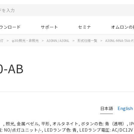
ウンロード
サポート
セミナ
オムロンの
示灯
>
φ30:照光・非照光
>
A30NN / A30NL
>
形式仕様一覧
>
A30NL-MNA-TAA-P
0-AB
日本語
English
 照光, 金属ベゼル, 平形, オルタネイト, ボタンの色: 青（透明）, IP
 NO/点灯ユニット/-, LEDランプ色: 青, LEDランプ電圧: AC/DC12V