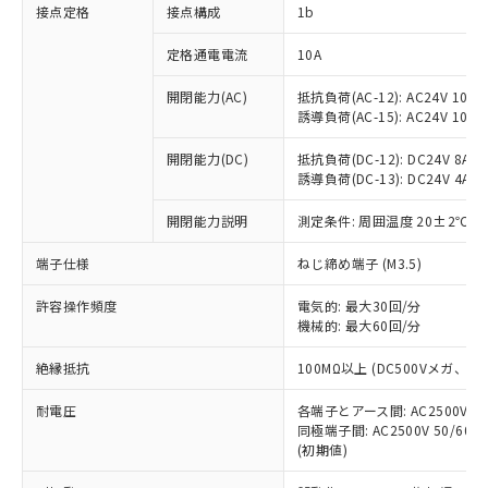
非含有に対応した製品が提供可能な商品で
接点定格
接点構成
1b
す。
対応予定：EU RoHS指令（10物質）の非含
定格通電電流
10A
ご利用条件
有に対応した製品に切り替える予定のある
商品です。
開閉能力(AC)
抵抗負荷(AC-12): AC24V 10A/A
誘導負荷(AC-15): AC24V 10A/AC
対応予定なし：EU RoHS指令（10物質）の
以下の条件をお読みいただき、同意のうえ
非含有に非対応の商品で、対応品を出す予
ご利用ください。
開閉能力(DC)
抵抗負荷(DC-12): DC24V 8A/DC
定はありません。
誘導負荷(DC-13): DC24V 4A/DC
調査・確認中：EU RoHS指令（10物質）の
本サービスは、当社制御機器事業取扱
※1 中国RoHS○×表
非含有の対応状況を調査中または確認中の
商品の当社在庫状況および標準価格
開閉能力説明
測定条件: 周囲温度 20±2℃、
商品です。
(税抜)を提供させていただくもので
「○」：最大均質材料含有率が中国RoHSの
非該当品：ライセンス料など無形物で、有
端子仕様
ねじ締め端子 (M3.5)
す。
基準値以下であることを示します。
害物質有無と関係のない商品です。
当社制御機器事業取扱商品の中には、
「×」：最大均質材料含有率が中国RoHSの
仕入先様の事情により、非含有部品として
許容操作頻度
電気的: 最大30回/分
本サービスの対象外となる商品もある
基準値を超えていることを示します。
いたものが、含有品と判明した場合などや
機械的: 最大60回/分
当社は、これら貴社製品のうち、外国
ことをご了承ください。
「－」：未確認です。当社販売部門へお問
むを得ず変更することがあります。
為替および外国貿易法に定める商品
在庫状況および標準価格照会結果は、
い合わせください。
絶縁抵抗
100MΩ以上 (DC500Vメガ、
（以下｢規制貨物等」という）を輸出
記載している更新日時点での社内デー
*EU RoHS指令（10物質）：
または国外への提供する場合は、日本
記
タに基づき作成されるものであり、閲
説明
耐電圧
鉛(Pb) 1000ppm以下、 水銀(Hg) 1000ppm以下、 カド
各端子とアース間: AC2500V 50/
*中国RoHS10物質の基準値 (GB/T26572)：
国政府の輸出許可(または役務取引許
号
覧された時点での実際の在庫および標
ミウム(Cd) 100ppm以下、
Pb(鉛) :1000ppm、 Hg(水銀) : 1000ppm、 Cd(カドミウ
同極端子間: AC2500V 50/60
可)を取得するなどの必要な手続きを
六価クロム(Cr(Ⅵ)) 1000ppm以下、ポリ臭化ビフェニル
ム) : 100ppm、
準価格とは異なる場合があることをご
(初期値)
類(PBB) 1000ppm以下、ポリ臭化ジフェニルエーテル類
Cr(Ⅵ)(六価クロム) : 1000ppm、 PBBs(ポリ臭化ビフェ
とります。
了承ください。
(PBDE) 1000ppm以下、フタル酸ビス(2-エチルヘキシ
○
一定数以上の在庫あり
ニル類) : 1000ppm、 PBDEs(ポリ臭化ジフェニルエーテ