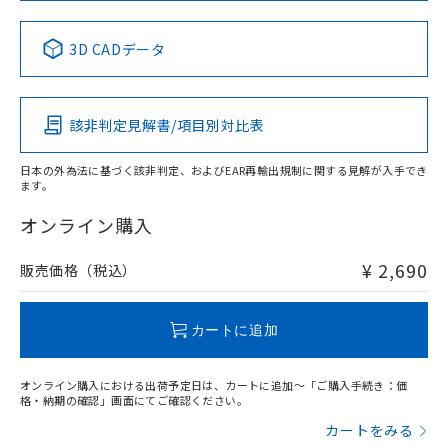
中国 RoHS表
※1 ※2
3D CADデータ
Pb
Hg
Cd
Cr(VI)
該非判定見解書/項目別対比表
X
O
O
O
日本の外為法に基づく該非判定、およびEAR再輸出規制に関する見解が入手でき
ます。
"対応済み"や非含有の記載がされた商品であっても、流通
在庫等で未対応品が混在する可能性があります。
オンライン購入
非含有品が必要な際は、弊社営業部門もしくは販売店へお
問い合わせください。
¥ 2,690
販売価格（税込）
この製品のRoHS/REACH対応状況ページへ
カートに追加
オンライン購入における出荷予定日は、カートに追加～「ご購入手続き：価
格・納期の確認」画面にてご確認ください。
カートをみる