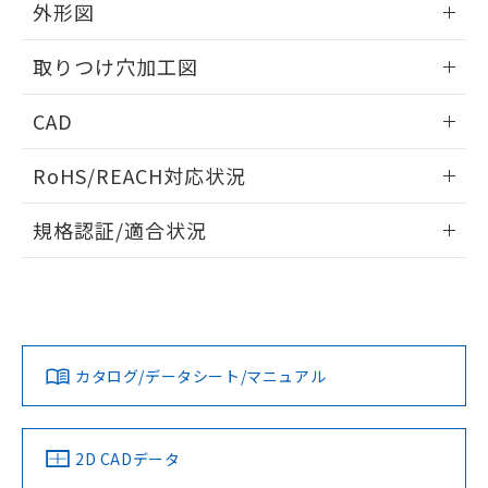
の共同利用に関して"
の「1.共同利
外形図
※本証明書は発行日時点で非含有を証明す
用者の範囲」に記載されている法人を
るもので、過去に遡って非含有を証明する
指します。
情報更新：2026/05/21
ものではありません。
取りつけ穴加工図
また、RoHS指令のフタル酸エステル類４
物質の対応では、対応完了までの期間は出
情報更新：2026/05/21
CAD
荷製品に未対応品が混在することから備考
欄に対応日を記載しておりました。
ログイン/会員登録いただくと、CADデータをダウンロー
RoHS/REACH対応状況
既に当社にて対応品への在庫切替を完了
ドすることができます。
していることから、特段のことがない限
情報更新：2026/7/29
り、2022年1月12日より割愛しておりま
規格認証/適合状況
す。
ログイン/会員登録
EU RoHS
注意事項・凡例
A30NL-MNA-TAA-G002-ACについての規格認証/適合状況に
ついては、「カスタマーサポートセンタ お客様相談室」また
は貴社担当オムロン営業員または販売店にお問い合わせくだ
対応状況
対応予定月
※1
※2
さい。
ダウンロードデータをご利用いただく前に、以下を必ずお読
みください。
カタログ/データシート/マニュアル
対応済み
ソフトウェアの使用条件
お問い合わせ
中国 RoHS
注意事項・凡例
2D CADデータ