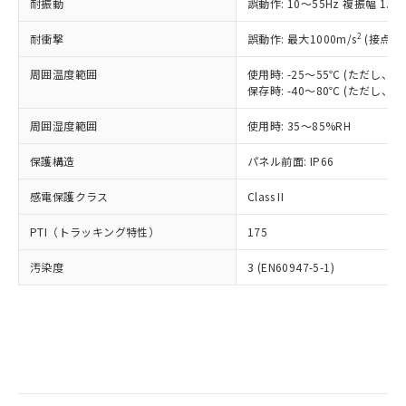
当社は規制貨物を破棄する場合は、完
耐振動
ル) (DEHP)(別名：DOP) 1000ppm以下、フタル酸ブチ
誤動作: 10～55Hz 複振幅 1.
正式な納期状況および標準価格はお客
ル類) : 1000ppm、
ルベンジル（BBP） 1000ppm以下、フタル酸ジブチル
全に破砕するなど、違法に輸出されな
DBP(フタル酸ジブチル) : 1000ppm、 DIBP(フタル酸ジ
様のお取引先、またはお客様担当のオ
（DBP） 1000ppm以下、フタル酸ジイソブチル
イソブチル) : 1000ppm、 BBP(フタル酸ブチルベンジ
△
一定数には満たないが在庫あり
いよう必要な手段を講じます。
2
耐衝撃
誤動作: 最大1000m/s
(接点開
ムロン制御機器販売店・当社販売員に
(DIBP) 1000ppm以下
ル) : 1000ppm、
当社は貴社製品を、核兵器、ミサイ
但し、RoHS指令で産業用監視および制御機器に対する
DEHP(フタル酸ビス(2-エチルヘキシル)) : 1000ppm
ご相談ください。
適用除外項目は除く。
周囲温度範囲
使用時: -25～55℃ (ただし
ル、化学兵器、生物兵器またはその他
－
在庫なし(最新の在庫状況につ
オムロン制御機器販売店や当社販売拠
フタル酸エステル類の４物質については閾値を超える意
保存時: -40～80℃ (ただし
武器並びにこれらの製造装置等に一切
いては、お客様のお取引先、ま
図的な使用がないことを確認しています。
点は「
販売ネットワーク
」をご確認
※2 環境保護使用期限
使用いたしません。
たはお客様担当のオムロン制御
ください。
周囲湿度範囲
使用時: 35～85%RH
当社は、貴社製品を第三者に販売する
機器販売店・当社販売員にご確
在庫状況および標準価格結果を当社の
※2 対応予定月
「ｅ」：有害物質（10物質）のすべてが基
場合は、上記1、2および3の内容を当
認ください)
事前の承諾なく第三者に漏洩または開
保護構造
パネル前面: IP66
準値以下であることを示します。
該第三者に通知します。また当社は、
示しないようお願いします。
部品在庫の切り替え状況などにより、予定
「10」：通常の使用状況下において有害物
販売先および販売に係わる関係者が違
マイパーツ機能（部品リスト作成サー
感電保護クラス
Class II
空
受注生産機種、また在庫状況の
月が前後することがあります。
質が外部に漏えいし、環境に深刻な影響を
法に輸出するおそれがある場合は、取
ビス）をご利用いただくには、I-Web
白
情報を公開していない機種
及ぼさない年数を意味します。
り引きをいたしません。
PTI（トラッキング特性）
175
メンバーズにご登録されている必要が
「－」：未確認です。当社販売部門へお問
あります。
い合わせください。
汚染度
3 (EN60947-5-1)
お客様が当ウェブサイト上で当社にご
※3 非含有証明書ダウンロード
登録された部品リストについて、当社
および当社の共同利用者が、当社の製
下記の非含有証明書をダウンロードするこ
品・サービスに関するお客様との取
とができます。
合意する
キャンセル
引・商談に必要な範囲で利用すること
をご了承ください。
EU RoHS指令（10物質）の非含有証明書
※当社の共同利用者とは、
"個人情報
51物質の非含有証明書（当社基準）