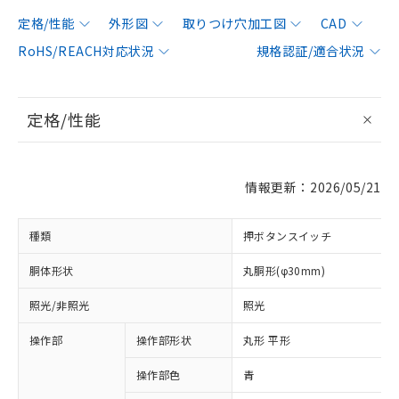
定格/性能
外形図
取りつけ穴加工図
CAD
RoHS/REACH対応状況
規格認証/適合状況
定格/性能
情報更新：2026/05/21
種類
押ボタンスイッチ
胴体形状
丸胴形(φ30mm)
照光/非照光
照光
操作部
操作部形状
丸形 平形
操作部色
青