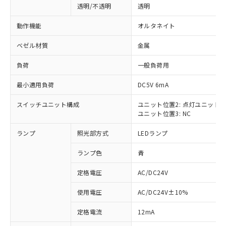
透明/不透明
透明
動作機能
オルタネイト
ベゼル材質
金属
負荷
一般負荷用
最小適用負荷
DC5V 6mA
スイッチユニット構成
ユニット位置2: 点灯ユニット
ユニット位置3: NC
ランプ
照光部方式
LEDランプ
ランプ色
青
定格電圧
AC/DC24V
使用電圧
AC/DC24V±10%
※1 対応状況
定格電流
12mA
対応済み：EU RoHS指令（10物質）の