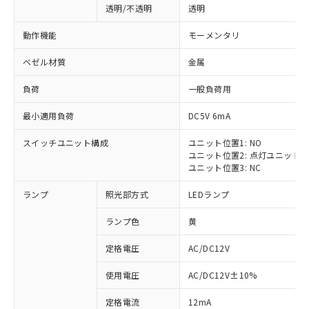
透明/不透明
透明
動作機能
モーメンタリ
ベゼル材質
金属
負荷
一般負荷用
最小適用負荷
DC5V 6mA
スイッチユニット構成
ユニット位置1: NO
ユニット位置2: 点灯ユニット
ユニット位置3: NC
ランプ
照光部方式
LEDランプ
ランプ色
黄
定格電圧
AC/DC12V
使用電圧
AC/DC12V±10%
定格電流
12mA