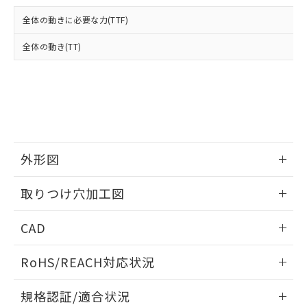
および当社の共同利用者が、当社の製
下記の非含有証明書をダウンロードするこ
品・サービスに関するお客様との取
全体の動きに必要な力(TTF)
とができます。
合意する
キャンセル
引・商談に必要な範囲で利用すること
をご了承ください。
全体の動き(TT)
EU RoHS指令（10物質）の非含有証明書
※当社の共同利用者とは、
"個人情報
51物質の非含有証明書（当社基準）
の共同利用に関して"
の「1.共同利
※本証明書は発行日時点で非含有を証明す
用者の範囲」に記載されている法人を
るもので、過去に遡って非含有を証明する
指します。
ものではありません。
また、RoHS指令のフタル酸エステル類４
物質の対応では、対応完了までの期間は出
荷製品に未対応品が混在することから備考
外形図
欄に対応日を記載しておりました。
情報更新：2026/05/21
既に当社にて対応品への在庫切替を完了
取りつけ穴加工図
していることから、特段のことがない限
り、2022年1月12日より割愛しておりま
情報更新：2026/05/21
CAD
す。
ログイン/会員登録いただくと、CADデータをダウンロー
RoHS/REACH対応状況
ドすることができます。
情報更新：2026/7/29
規格認証/適合状況