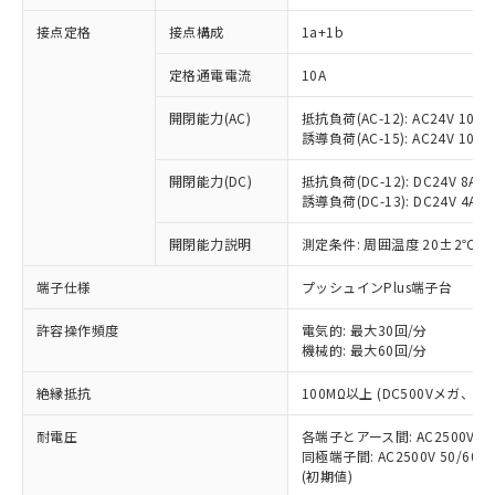
接点定格
接点構成
1a+1b
※1 対応状況
定格通電電流
10A
対応済み：EU RoHS指令（10物質）の
開閉能力(AC)
抵抗負荷(AC-12): AC24V 10A/A
非含有に対応した製品が提供可能な商品で
誘導負荷(AC-15): AC24V 10A/AC
す。
対応予定：EU RoHS指令（10物質）の非含
開閉能力(DC)
抵抗負荷(DC-12): DC24V 8A/DC
ご利用条件
有に対応した製品に切り替える予定のある
誘導負荷(DC-13): DC24V 4A/DC
商品です。
対応予定なし：EU RoHS指令（10物質）の
開閉能力説明
測定条件: 周囲温度 20±2℃、
以下の条件をお読みいただき、同意のうえ
非含有に非対応の商品で、対応品を出す予
ご利用ください。
端子仕様
プッシュインPlus端子台
定はありません。
調査・確認中：EU RoHS指令（10物質）の
本サービスは、当社制御機器事業取扱
※1 中国RoHS○×表
許容操作頻度
電気的: 最大30回/分
非含有の対応状況を調査中または確認中の
商品の当社在庫状況および標準価格
機械的: 最大60回/分
商品です。
(税抜)を提供させていただくもので
「○」：最大均質材料含有率が中国RoHSの
非該当品：ライセンス料など無形物で、有
す。
絶縁抵抗
100MΩ以上 (DC500Vメガ、
基準値以下であることを示します。
害物質有無と関係のない商品です。
当社制御機器事業取扱商品の中には、
「×」：最大均質材料含有率が中国RoHSの
仕入先様の事情により、非含有部品として
耐電圧
各端子とアース間: AC2500V 50/
本サービスの対象外となる商品もある
基準値を超えていることを示します。
いたものが、含有品と判明した場合などや
当社は、これら貴社製品のうち、外国
同極端子間: AC2500V 50/60
ことをご了承ください。
「－」：未確認です。当社販売部門へお問
むを得ず変更することがあります。
(初期値)
為替および外国貿易法に定める商品
在庫状況および標準価格照会結果は、
い合わせください。