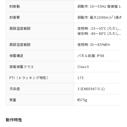
（以下｢規制貨物等」という）を輸出
記載している更新日時点での社内デー
耐振動
誤動作: 10～55Hz 複振幅 1.
*EU RoHS指令（10物質）：
または国外への提供する場合は、日本
記
タに基づき作成されるものであり、閲
説明
鉛(Pb) 1000ppm以下、 水銀(Hg) 1000ppm以下、 カド
*中国RoHS10物質の基準値 (GB/T26572)：
国政府の輸出許可(または役務取引許
号
覧された時点での実際の在庫および標
ミウム(Cd) 100ppm以下、
Pb(鉛) :1000ppm、 Hg(水銀) : 1000ppm、 Cd(カドミウ
2
耐衝撃
誤動作: 最大1000m/s
(接点開
可)を取得するなどの必要な手続きを
六価クロム(Cr(Ⅵ)) 1000ppm以下、ポリ臭化ビフェニル
ム) : 100ppm、
準価格とは異なる場合があることをご
類(PBB) 1000ppm以下、ポリ臭化ジフェニルエーテル類
Cr(Ⅵ)(六価クロム) : 1000ppm、 PBBs(ポリ臭化ビフェ
とります。
了承ください。
(PBDE) 1000ppm以下、フタル酸ビス(2-エチルヘキシ
周囲温度範囲
使用時: -25～55℃ (ただし
○
一定数以上の在庫あり
ニル類) : 1000ppm、 PBDEs(ポリ臭化ジフェニルエーテ
当社は規制貨物を破棄する場合は、完
ル) (DEHP)(別名：DOP) 1000ppm以下、フタル酸ブチ
正式な納期状況および標準価格はお客
ル類) : 1000ppm、
保存時: -40～80℃ (ただし
ルベンジル（BBP） 1000ppm以下、フタル酸ジブチル
全に破砕するなど、違法に輸出されな
DBP(フタル酸ジブチル) : 1000ppm、 DIBP(フタル酸ジ
様のお取引先、またはお客様担当のオ
（DBP） 1000ppm以下、フタル酸ジイソブチル
イソブチル) : 1000ppm、 BBP(フタル酸ブチルベンジ
△
一定数には満たないが在庫あり
いよう必要な手段を講じます。
周囲湿度範囲
使用時: 35～85%RH
ムロン制御機器販売店・当社販売員に
(DIBP) 1000ppm以下
ル) : 1000ppm、
当社は貴社製品を、核兵器、ミサイ
但し、RoHS指令で産業用監視および制御機器に対する
DEHP(フタル酸ビス(2-エチルヘキシル)) : 1000ppm
ご相談ください。
適用除外項目は除く。
ル、化学兵器、生物兵器またはその他
保護構造
パネル前面: IP66
－
在庫なし(最新の在庫状況につ
オムロン制御機器販売店や当社販売拠
フタル酸エステル類の４物質については閾値を超える意
武器並びにこれらの製造装置等に一切
いては、お客様のお取引先、ま
図的な使用がないことを確認しています。
点は「
販売ネットワーク
」をご確認
※2 環境保護使用期限
感電保護クラス
Class II
使用いたしません。
たはお客様担当のオムロン制御
ください。
当社は、貴社製品を第三者に販売する
機器販売店・当社販売員にご確
在庫状況および標準価格結果を当社の
PTI（トラッキング特性）
175
※2 対応予定月
「ｅ」：有害物質（10物質）のすべてが基
場合は、上記1、2および3の内容を当
認ください)
事前の承諾なく第三者に漏洩または開
準値以下であることを示します。
該第三者に通知します。また当社は、
示しないようお願いします。
汚染度
3 (EN60947-5-1)
部品在庫の切り替え状況などにより、予定
「10」：通常の使用状況下において有害物
販売先および販売に係わる関係者が違
マイパーツ機能（部品リスト作成サー
空
受注生産機種、また在庫状況の
月が前後することがあります。
質が外部に漏えいし、環境に深刻な影響を
法に輸出するおそれがある場合は、取
ビス）をご利用いただくには、I-Web
白
情報を公開していない機種
質量
約75g
及ぼさない年数を意味します。
り引きをいたしません。
メンバーズにご登録されている必要が
「－」：未確認です。当社販売部門へお問
あります。
い合わせください。
お客様が当ウェブサイト上で当社にご
動作特性
※3 非含有証明書ダウンロード
登録された部品リストについて、当社