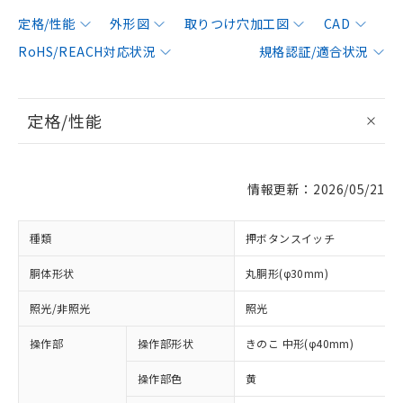
定格/性能
外形図
取りつけ穴加工図
CAD
RoHS/REACH対応状況
規格認証/適合状況
定格/性能
情報更新：2026/05/21
種類
押ボタンスイッチ
胴体形状
丸胴形(φ30mm)
照光/非照光
照光
操作部
操作部形状
きのこ 中形(φ40mm)
操作部色
黄