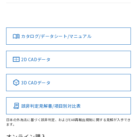
ログイン/会員登録
EU RoHS
注意事項・凡例
A30NL-MMM-TYA-P102-YBについての規格認証/適合状況に
ついては、「カスタマーサポートセンタ お客様相談室」また
は貴社担当オムロン営業員または販売店にお問い合わせくだ
対応状況
対応予定月
※1
※2
さい。
ダウンロードデータをご利用いただく前に、以下を必ずお読
みください。
カタログ/データシート/マニュアル
対応済み
ソフトウェアの使用条件
お問い合わせ
中国 RoHS
注意事項・凡例
2D CADデータ
中国 RoHS表
※1 ※2
3D CADデータ
Pb
Hg
Cd
Cr(VI)
該非判定見解書/項目別対比表
X
O
O
O
日本の外為法に基づく該非判定、およびEAR再輸出規制に関する見解が入手でき
ます。
"対応済み"や非含有の記載がされた商品であっても、流通
在庫等で未対応品が混在する可能性があります。
オンライン購入