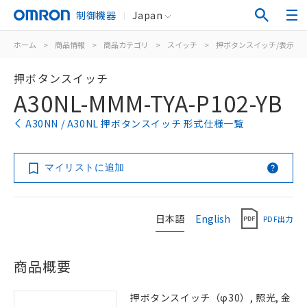
制御機器
Japan
ホーム
>
商品情報
>
商品カテゴリ
>
スイッチ
>
押ボタンスイッチ/表示灯
押ボタンスイッチ
A30NL-MMM-TYA-P102-YB
A30NN / A30NL 押ボタンスイッチ 形式仕様一覧
マイリストに追加
日本語
English
PDF出力
商品概要
押ボタンスイッチ（φ30）, 照光, 金