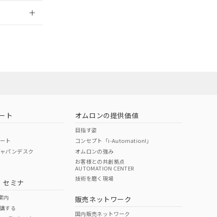
2026/7/29
担当オムロン営
お問い合わせ
ート
オムロンの提供価値
目指す姿
ポート
コンセプト「i-Automation!」
ジャパンデスク
オムロンの強み
お客様との共創拠点
AUTOMATION CENTER
DIBP
BBP
DEHP
環境保護
技術を磨く現場
・セミナ
使用期限
案内
販売ネットワーク
講する
O
O
O
e
国内販売ネットワーク