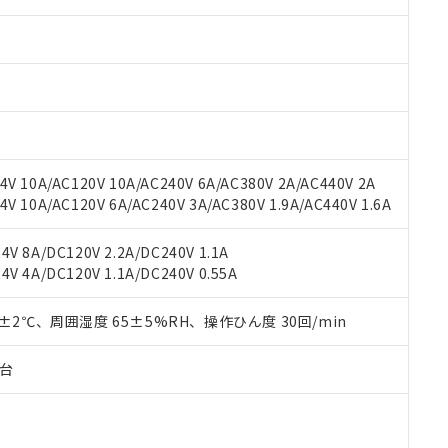
みいただき、同意のうえご利用ください。
材料含有率が中国RoHSの基準値以下であることを示します。
材料含有率が中国RoHSの基準値を超えていることを示します。
、当社制御機器事業取扱商品の当社在庫状況および標準価格(税抜)
ら貴社製品のうち、外国為替および外国貿易法に定める商品（以下｢
質）：
す。当社販売部門へお問い合わせください。
 水銀(Hg) 1000ppm以下、 カドミウム(Cd) 100ppm以下、
たは国外への提供する場合は、日本国政府の輸出許可(または役務取
000ppm以下、ポリ臭化ビフェニル類(PBB) 1000ppm以下、ポリ臭化ジフェニルエーテル類(P
事業取扱商品の中には、本サービスの対象外となる商品もあること
手続きをとります。
キシル) (DEHP)(別名：DOP) 1000ppm以下、フタル酸ブチルベンジル（BBP） 100
(GB/T26572)：
以下、フタル酸ジイソブチル (DIBP) 1000ppm以下
び標準価格照会結果は、記載している更新日時点での社内データに
物を破棄する場合は、完全に破砕するなど、違法に輸出されないよ
(水銀) : 1000ppm、 Cd(カドミウム) : 100ppm、
業用監視および制御機器に対する適用除外項目は除く。
覧された時点での実際の在庫および標準価格とは異なる場合がある
1000ppm、 PBBs(ポリ臭化ビフェニル類) : 1000ppm、 PBDEs(ポリ臭化ジフェニルエーテル類
物質については閾値を超える意図的な使用がないことを確認しています。
上の在庫あり
 1000ppm、 DIBP(フタル酸ジイソブチル) : 1000ppm、 BBP(フタル酸ブチルベンジル) :
品を、核兵器、ミサイル、化学兵器、生物兵器またはその他武器並
チルヘキシル)) : 1000ppm
況および標準価格はお客様のお取引先、またはお客様担当のオムロ
用いたしません。
V 10A/AC120V 10A/AC240V 6A/AC380V 2A/AC440V 2A
ご相談ください。
は満たないが在庫あり
製品を第三者に販売する場合は、上記1、2および3の内容を当該第
 10A/AC120V 6A/AC240V 3A/AC380V 1.9A/AC440V 1.6A
機器販売店や当社販売拠点は「
販売ネットワーク
」をご確認くだ
販売先および販売に係わる関係者が違法に輸出するおそれがある場
用期限
び標準価格結果を当社の事前の承諾なく第三者に漏洩または開示し
え状況などにより、予定月が前後することがあります。
(最新の在庫状況については、お客様のお取引先、またはお客様担当
V 8A/DC120V 2.2A/DC240V 1.1A
（10物質）のすべてが基準値以下であることを示します。
店・当社販売員にご確認ください)
V 4A/DC120V 1.1A/DC240V 0.55A
能（部品リスト作成サービス）をご利用いただくには、I-Webメン
使用状況下において有害物質が外部に漏えいし、環境に深刻な影響を
あります。
機種、また在庫状況の情報を公開していない機種
ェブサイト上で当社にご登録された部品リストについて、当社およ
0±2℃、周囲湿度 65±5%RH、操作ひん度 30回/min
書ダウンロード
す。当社販売部門へお問い合わせください。
品・サービスに関するお客様との取引・商談に必要な範囲で利用す
合意する
キャンセル
書をダウンロードすることができます。
子台
利用者とは、
"個人情報の共同利用に関して"
の「1.共同利用者の
します。
10物質）の非含有証明書
明書（当社基準）