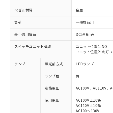
ベゼル材質
金属
負荷
一般負荷用
最小適用負荷
DC5V 6mA
スイッチユニット構成
ユニット位置1: NO
ユニット位置2: 点灯
ランプ
照光部方式
LEDランプ
※1 対応状況
ランプ色
黄
対応済み：EU
対応予定：EU R
定格電圧
AC100V、AC110V、A
対応予定なし：EU
調査・確認中：EU
ご利用条件
使用電圧
AC100V±10%
非該当品：ライセ
AC110V±10%
※1 中国RoHS
仕入先様の事情に
AC100～130V