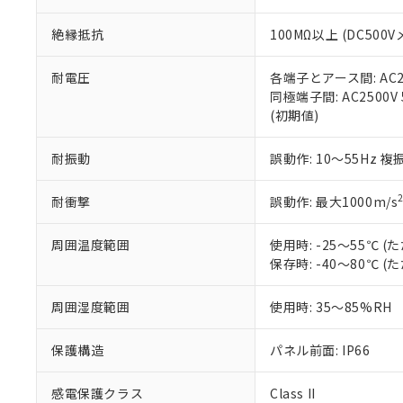
※本証明書は発行
また、RoHS指
絶縁抵抗
100MΩ以上 (DC5
混在することから
既に当社にて対応
り割愛しておりま
耐電圧
各端子とアース間: AC250
同極端子間: AC2500V
(初期値)
耐振動
誤動作: 10～55Hz 複
耐衝撃
誤動作: 最大1000m/s
周囲温度範囲
使用時: -25～55℃
保存時: -40～80℃
周囲湿度範囲
使用時: 35～85%RH
保護構造
パネル前面: IP66
感電保護クラス
Class II