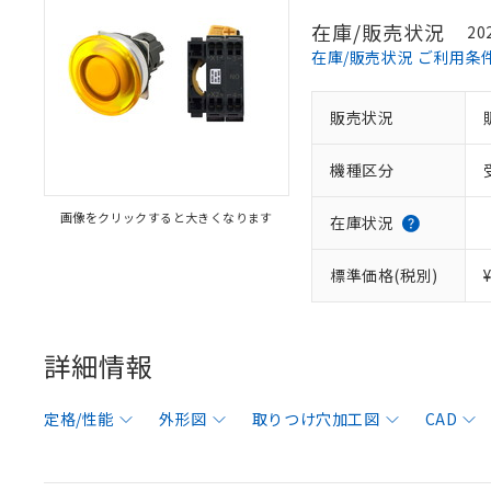
在庫/販売状況
20
在庫/販売状況 ご利用条
販売状況
機種区分
画像をクリックすると大きくなります
在庫状況
標準価格(税別)
詳細情報
定格/性能
外形図
取りつけ穴加工図
CAD