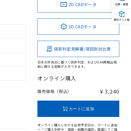
2D CADデータ
在庫・価格
無料テスト機
3D CADデータ
該非判定見解書/項目別対比表
日本の外為法に基づく該非判定、およびEAR再輸出規
制に関する見解が入手できます。
オンライン購入
¥ 3,240
販売価格（税込）
カートに追加
オンライン購入における出荷予定日は、カートに追加
～「ご購入手続き：価格・納期の確認」画面にてご確