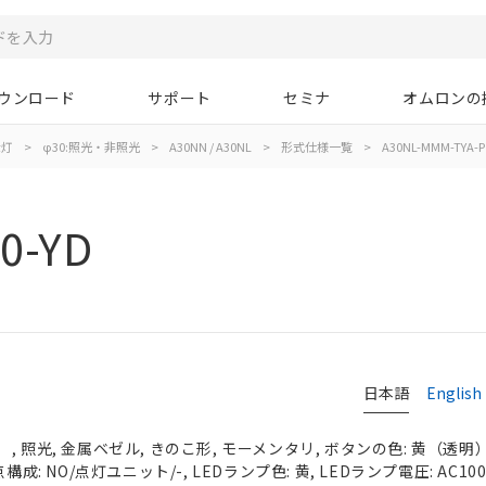
ウンロード
サポート
セミナ
オムロンの
示灯
>
φ30:照光・非照光
>
A30NN / A30NL
>
形式仕様一覧
>
A30NL-MMM-TYA-P
0-YD
日本語
English
 照光, 金属ベゼル, きのこ形, モーメンタリ, ボタンの色: 黄（透明）, 
成: NO/点灯ユニット/-, LEDランプ色: 黄, LEDランプ電圧: AC100/