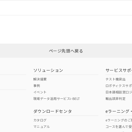
情報更新：
ログイン/会員登録
合状況については、「カスタマーサポートセンタ お客様相談室」または貴社
みください。
非含有証明書
※3
ページ先頭へ戻る
ダウンロードはこちら
ソリューション
サービスサポ
解決提案
テスト機貸出
事例
ロボティクスサ
イベント
日本語相談窓口
現場データ活用サービスi-BELT
輸出該非判定
I)
PBBs
PBDEs
DBP
ダウンロードセンタ
eラーニング
カタログ
eラーニングのご
マニュアル
コースを選んで受
O
O
O