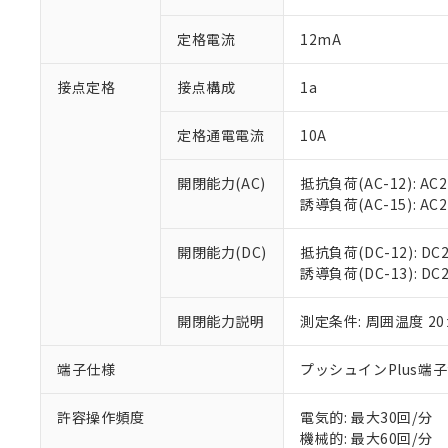
があります。
以下の条件をお読
「○」：最大均質
定格電流
12mA
「×」：最大均質
本サービスは
当社は、これ
*EU RoHS指令（10物
「－」：未確認で
鉛(Pb) 1000ppm以下、
くものです。
う）を輸出ま
記
説明
六価クロム(Cr(Ⅵ)) 1
接点定格
接点構成
1a
当社制御機器
などの必要な
フタル酸ビス(2-エチルヘ
号
*中国RoHS10物質の基準値 
ル（DBP） 1000ppm
在庫状況およ
当社は規制貨
Pb(鉛) :1000ppm、 Hg
但し、RoHS指令で産
のであり、閲
ます。
定格通電電流
10A
Cr(Ⅵ)(六価クロム) : 
フタル酸エステル類の４
○
一定数以
DBP(フタル酸ジブチル) :
い。
当社は貴社製
DEHP(フタル酸ビス(2-エ
正式な納期状
置等に一切使
開閉能力(AC)
抵抗負荷(AC-12): AC24
当社販売員に
※2 対応予定月
△
一定数に
当社は、貴社
誘導負荷(AC-15): AC24V
オムロン制御
また当社は、
※2 環境保護使
在庫状況およ
部品在庫の切り替
たしません。
－
在庫なし
開閉能力(DC)
抵抗負荷(DC-12): DC24
す。
「ｅ」：有害物質
機器販売
誘導負荷(DC-13): DC24
マイパーツ機
「10」：通常の
ている必要が
味します。
空
受注生産
お客様が当ウ
開閉能力説明
測定条件: 周囲温度 2
※3 非含有証明
「－」：未確認で
白
が、当社の製
さい。
下記の非含有証明
端子仕様
プッシュインPlus端
※当社の共同
いる法人を指
EU RoHS指令（
許容操作頻度
電気的: 最大30回/分
51物質の非含有証
機械的: 最大60回/分