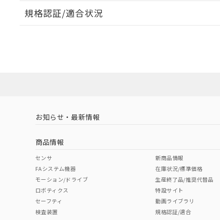
規格認証/適合状況
EU RoHS
注意事項・凡例
A30NL-MMM-TYA-P100-YDについての規格認証/適
業員または販売店にお問い合わせください。
ダウンロードデータをご利用いただく前に、以下を必ずお読
対応状況
対応予定月
※1
※2
ソフトウェアの使用条件
対応済み
お知らせ・最新情報
中国 RoHS
注意事項・凡例
商品情報
中国 RoHS表
※1 ※2
センサ
新商品情報
FAシステム機器
在庫状況/標準価格
Pb
Hg
Cd
Cr(V
モーション/ドライブ
生産終了品/推奨代替品
ロボティクス
特設サイト
セーフティ
動画ライブラリ
検査装置
規格認証/適合
O
O
O
O