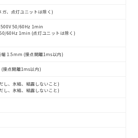
日時点で非含有を証明するもので、過去に遡って非含有を証明するも
令のフタル酸エステル類４物質の対応では、対応完了までの期間は出
00Vメガ、点灯ユニットは除く)
備考欄に対応日を記載しておりました。
品への在庫切替を完了していることから、特段のことがない限り、20
す。
0V 50/60Hz 1min
 50/60Hz 1min (点灯ユニットは除く)
振幅 1.5mm (接点開離1ms以内)
2
(接点開離1ms以内)
 (ただし、氷結、結露しないこと)
 (ただし、氷結、結露しないこと)