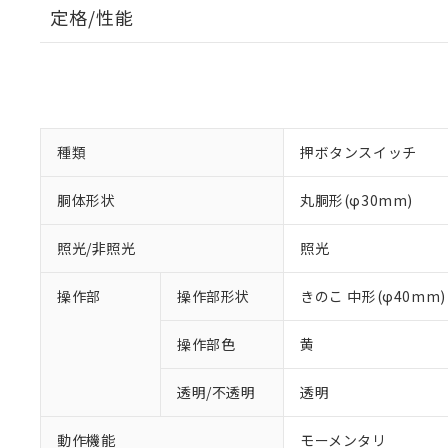
定格/性能
種類
押ボタンスイッチ
胴体形状
丸胴形(φ30mm)
照光/非照光
照光
操作部
操作部形状
きのこ 中形(φ40mm)
操作部色
黄
透明/不透明
透明
動作機能
モーメンタリ