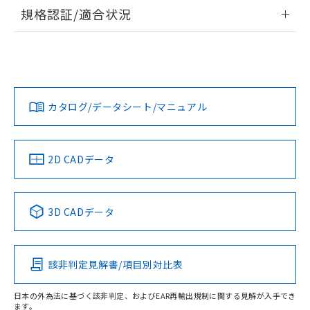
情報更新：2026/7/29
規格認証/適合状況
ログイン/会員登録
EU RoHS
注意事項・凡例
A30NL-MMM-TYA-G102-YDについての規格認証/適合状況に
ついては、「カスタマーサポートセンタ お客様相談室」また
は貴社担当オムロン営業員または販売店にお問い合わせくだ
対応状況
対応予定月
※1
※2
さい。
ダウンロードデータをご利用いただく前に、以下を必ずお読
みください。
カタログ/データシート/マニュアル
対応済み
ソフトウェアの使用条件
お問い合わせ
中国 RoHS
注意事項・凡例
2D CADデータ
中国 RoHS表
※1 ※2
3D CADデータ
Pb
Hg
Cd
Cr(VI)
該非判定見解書/項目別対比表
O
O
O
O
日本の外為法に基づく該非判定、およびEAR再輸出規制に関する見解が入手でき
ます。