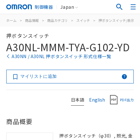
制御機器
Japan
ホーム
>
商品情報
>
商品カテゴリ
>
スイッチ
>
押ボタンスイッチ/表示灯
押ボタンスイッチ
A30NL-MMM-TYA-G102-YD
A30NN / A30NL 押ボタンスイッチ 形式仕様一覧
マイリストに追加
日本語
English
PDF出力
商品概要
押ボタンスイッチ（φ30）, 照光, 金