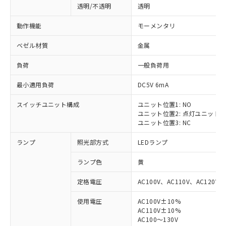
透明/不透明
透明
動作機能
モーメンタリ
ベゼル材質
金属
負荷
一般負荷用
最小適用負荷
DC5V 6mA
スイッチユニット構成
ユニット位置1: NO
ユニット位置2: 点灯ユニット
ユニット位置3: NC
ランプ
照光部方式
LEDランプ
ランプ色
黄
定格電圧
AC100V、AC110V、AC120V
使用電圧
AC100V±10%
AC110V±10%
AC100～130V