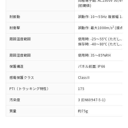
同極端子間: AC2500V 50/60
為替および外国貿易法に定める商品
在庫状況および標準価格照会結果は、
い合わせください。
(初期値)
（以下｢規制貨物等」という）を輸出
記載している更新日時点での社内デー
*EU RoHS指令（10物質）：
または国外への提供する場合は、日本
記
タに基づき作成されるものであり、閲
説明
鉛(Pb) 1000ppm以下、 水銀(Hg) 1000ppm以下、 カド
耐振動
誤動作: 10～55Hz 複振幅 1.
*中国RoHS10物質の基準値 (GB/T26572)：
国政府の輸出許可(または役務取引許
号
覧された時点での実際の在庫および標
ミウム(Cd) 100ppm以下、
Pb(鉛) :1000ppm、 Hg(水銀) : 1000ppm、 Cd(カドミウ
可)を取得するなどの必要な手続きを
六価クロム(Cr(Ⅵ)) 1000ppm以下、ポリ臭化ビフェニル
ム) : 100ppm、
準価格とは異なる場合があることをご
2
耐衝撃
誤動作: 最大1000m/s
(接点開
類(PBB) 1000ppm以下、ポリ臭化ジフェニルエーテル類
Cr(Ⅵ)(六価クロム) : 1000ppm、 PBBs(ポリ臭化ビフェ
とります。
了承ください。
(PBDE) 1000ppm以下、フタル酸ビス(2-エチルヘキシ
○
一定数以上の在庫あり
ニル類) : 1000ppm、 PBDEs(ポリ臭化ジフェニルエーテ
当社は規制貨物を破棄する場合は、完
ル) (DEHP)(別名：DOP) 1000ppm以下、フタル酸ブチ
正式な納期状況および標準価格はお客
ル類) : 1000ppm、
周囲温度範囲
使用時: -25～55℃ (ただし
ルベンジル（BBP） 1000ppm以下、フタル酸ジブチル
全に破砕するなど、違法に輸出されな
DBP(フタル酸ジブチル) : 1000ppm、 DIBP(フタル酸ジ
保存時: -40～80℃ (ただし
様のお取引先、またはお客様担当のオ
（DBP） 1000ppm以下、フタル酸ジイソブチル
イソブチル) : 1000ppm、 BBP(フタル酸ブチルベンジ
△
一定数には満たないが在庫あり
いよう必要な手段を講じます。
ムロン制御機器販売店・当社販売員に
(DIBP) 1000ppm以下
ル) : 1000ppm、
当社は貴社製品を、核兵器、ミサイ
但し、RoHS指令で産業用監視および制御機器に対する
周囲湿度範囲
使用時: 35～85%RH
DEHP(フタル酸ビス(2-エチルヘキシル)) : 1000ppm
ご相談ください。
適用除外項目は除く。
ル、化学兵器、生物兵器またはその他
－
在庫なし(最新の在庫状況につ
オムロン制御機器販売店や当社販売拠
フタル酸エステル類の４物質については閾値を超える意
保護構造
パネル前面: IP66
武器並びにこれらの製造装置等に一切
いては、お客様のお取引先、ま
図的な使用がないことを確認しています。
点は「
販売ネットワーク
」をご確認
※2 環境保護使用期限
使用いたしません。
たはお客様担当のオムロン制御
ください。
感電保護クラス
Class II
当社は、貴社製品を第三者に販売する
機器販売店・当社販売員にご確
在庫状況および標準価格結果を当社の
※2 対応予定月
「ｅ」：有害物質（10物質）のすべてが基
場合は、上記1、2および3の内容を当
認ください)
事前の承諾なく第三者に漏洩または開
PTI（トラッキング特性）
175
準値以下であることを示します。
該第三者に通知します。また当社は、
示しないようお願いします。
部品在庫の切り替え状況などにより、予定
「10」：通常の使用状況下において有害物
販売先および販売に係わる関係者が違
マイパーツ機能（部品リスト作成サー
空
受注生産機種、また在庫状況の
汚染度
3 (EN60947-5-1)
月が前後することがあります。
質が外部に漏えいし、環境に深刻な影響を
法に輸出するおそれがある場合は、取
ビス）をご利用いただくには、I-Web
白
情報を公開していない機種
及ぼさない年数を意味します。
り引きをいたしません。
メンバーズにご登録されている必要が
質量
約75g
「－」：未確認です。当社販売部門へお問
あります。
い合わせください。
お客様が当ウェブサイト上で当社にご
※3 非含有証明書ダウンロード