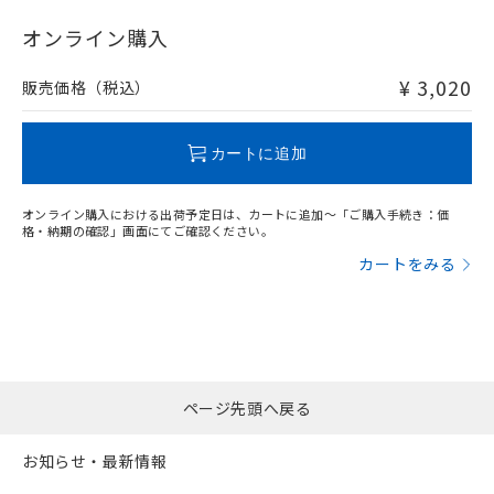
"対応済み"や非含有の記載がされた商品であっても、流通
在庫等で未対応品が混在する可能性があります。
オンライン購入
非含有品が必要な際は、弊社営業部門もしくは販売店へお
問い合わせください。
¥ 3,020
販売価格（税込）
この製品のRoHS/REACH対応状況ページへ
カートに追加
オンライン購入における出荷予定日は、カートに追加～「ご購入手続き：価
格・納期の確認」画面にてご確認ください。
カートをみる
ページ先頭へ戻る
お知らせ・最新情報