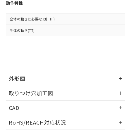
登録された部品リストについて、当社
動作特性
および当社の共同利用者が、当社の製
下記の非含有証明書をダウンロードするこ
品・サービスに関するお客様との取
とができます。
合意する
キャンセル
引・商談に必要な範囲で利用すること
全体の動きに必要な力(TTF)
をご了承ください。
EU RoHS指令（10物質）の非含有証明書
全体の動き(TT)
※当社の共同利用者とは、
"個人情報
51物質の非含有証明書（当社基準）
の共同利用に関して"
の「1.共同利
※本証明書は発行日時点で非含有を証明す
用者の範囲」に記載されている法人を
るもので、過去に遡って非含有を証明する
指します。
ものではありません。
また、RoHS指令のフタル酸エステル類４
物質の対応では、対応完了までの期間は出
荷製品に未対応品が混在することから備考
外形図
欄に対応日を記載しておりました。
既に当社にて対応品への在庫切替を完了
情報更新：2026/05/21
していることから、特段のことがない限
取りつけ穴加工図
り、2022年1月12日より割愛しておりま
す。
情報更新：2026/05/21
CAD
ログイン/会員登録いただくと、CADデータをダウンロー
RoHS/REACH対応状況
ドすることができます。