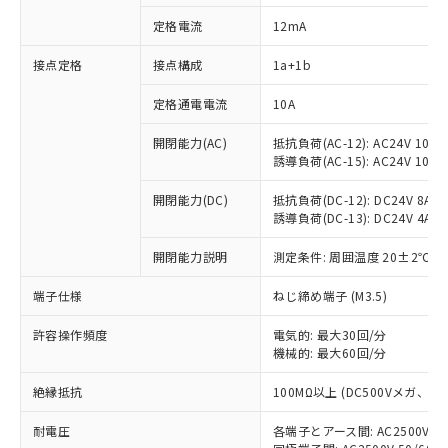
定格電流
12mA
接点定格
接点構成
1a+1b
※1 対応状況
定格通電電流
10A
対応済み：EU RoHS指令（10物質）の
非含有に対応した製品が提供可能な商品で
開閉能力(AC)
抵抗負荷(AC-12): AC24V 10A/A
す。
誘導負荷(AC-15): AC24V 10A/AC
対応予定：EU RoHS指令（10物質）の非含
ご利用条件
有に対応した製品に切り替える予定のある
開閉能力(DC)
抵抗負荷(DC-12): DC24V 8A/DC
商品です。
誘導負荷(DC-13): DC24V 4A/DC
対応予定なし：EU RoHS指令（10物質）の
以下の条件をお読みいただき、同意のうえ
開閉能力説明
測定条件: 周囲温度 20±2℃、
非含有に非対応の商品で、対応品を出す予
ご利用ください。
定はありません。
端子仕様
ねじ締め端子 (M3.5)
調査・確認中：EU RoHS指令（10物質）の
本サービスは、当社制御機器事業取扱
※1 中国RoHS○×表
非含有の対応状況を調査中または確認中の
商品の当社在庫状況および標準価格
許容操作頻度
電気的: 最大30回/分
商品です。
(税抜)を提供させていただくもので
機械的: 最大60回/分
「○」：最大均質材料含有率が中国RoHSの
非該当品：ライセンス料など無形物で、有
す。
基準値以下であることを示します。
害物質有無と関係のない商品です。
絶縁抵抗
100MΩ以上 (DC500Vメガ、
当社制御機器事業取扱商品の中には、
「×」：最大均質材料含有率が中国RoHSの
仕入先様の事情により、非含有部品として
本サービスの対象外となる商品もある
基準値を超えていることを示します。
いたものが、含有品と判明した場合などや
当社は、これら貴社製品のうち、外国
耐電圧
各端子とアース間: AC2500V 50/
ことをご了承ください。
「－」：未確認です。当社販売部門へお問
むを得ず変更することがあります。