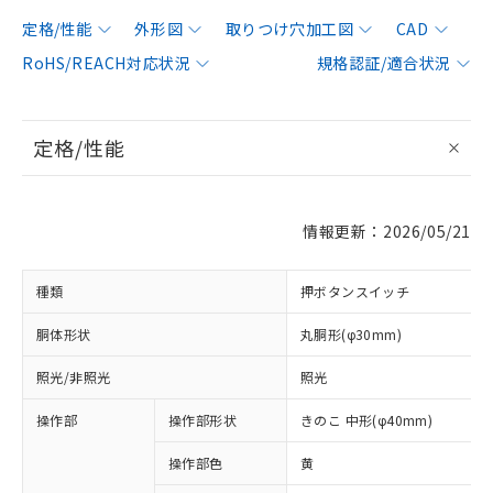
定格/性能
外形図
取りつけ穴加工図
CAD
RoHS/REACH対応状況
規格認証/適合状況
定格/性能
情報更新：2026/05/21
種類
押ボタンスイッチ
胴体形状
丸胴形(φ30mm)
照光/非照光
照光
操作部
操作部形状
きのこ 中形(φ40mm)
操作部色
黄