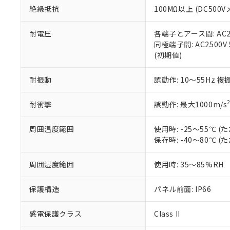
絶縁抵抗
100MΩ以上 (DC5
さい。
下記の非含有証明
※当社の共同
いる法人を指
EU RoHS指令（
耐電圧
各端子とアース間: AC250
51物質の非含有証
同極端子間: AC2500V
※本証明書は発行
(初期値)
また、RoHS指
混在することから
耐振動
誤動作: 10～55Hz 複
既に当社にて対応
り割愛しておりま
耐衝撃
誤動作: 最大1000m/s
周囲温度範囲
使用時: -25～55℃
保存時: -40～80℃
周囲湿度範囲
使用時: 35～85%RH
保護構造
パネル前面: IP66
感電保護クラス
Class II