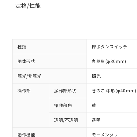
定格/性能
種類
押ボタンスイッチ
胴体形状
丸胴形(φ30mm)
照光/非照光
照光
操作部
操作部形状
きのこ 中形(φ40mm)
操作部色
黄
透明/不透明
透明
動作機能
モーメンタリ