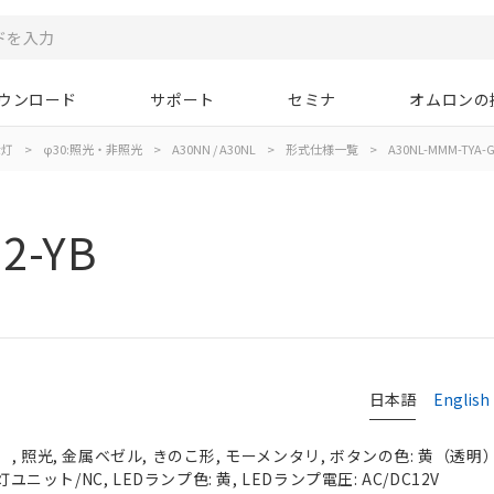
ウンロード
サポート
セミナ
オムロンの
示灯
>
φ30:照光・非照光
>
A30NN / A30NL
>
形式仕様一覧
>
A30NL-MMM-TYA-G
2-YB
日本語
English
 照光, 金属ベゼル, きのこ形, モーメンタリ, ボタンの色: 黄（透明）, 
ユニット/NC, LEDランプ色: 黄, LEDランプ電圧: AC/DC12V