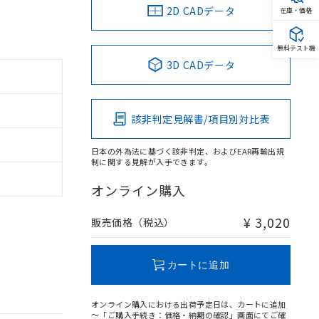
2D CADデータ
在庫・価格
無料テスト機
3D CADデータ
該非判定見解書/項目別対比表
日本の外為法に基づく該非判定、およびEAR再輸出規
制に関する見解が入手できます。
オンライン購入
¥ 3,020
販売価格（税込）
カートに追加
オンライン購入における出荷予定日は、カートに追加
～「ご購入手続き：価格・納期の確認」画面にてご確