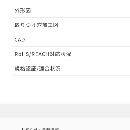
外形図
取りつけ穴加工図
CAD
ログイン/会員登録いただくと、CADデータをダウンロ
RoHS/REACH対応状況
規格認証/適合状況
EU RoHS
注意事項・凡例
A30NL-MMM-TYA-G102-YBについての規格認証/適
業員または販売店にお問い合わせください。
ダウンロードデータをご利用いただく前に、以下を必ずお読
対応状況
対応予定月
※1
※2
ソフトウェアの使用条件
対応済み
お知らせ・最新情報