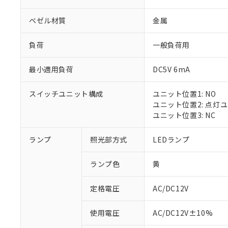
ベゼル材質
金属
負荷
一般負荷用
最小適用負荷
DC5V 6mA
スイッチユニット構成
ユニット位置1: NO
ユニット位置2: 点灯
ユニット位置3: NC
ランプ
照光部方式
LEDランプ
ランプ色
黄
定格電圧
AC/DC12V
※1 対応状況
使用電圧
AC/DC12V±10%
対応済み：EU