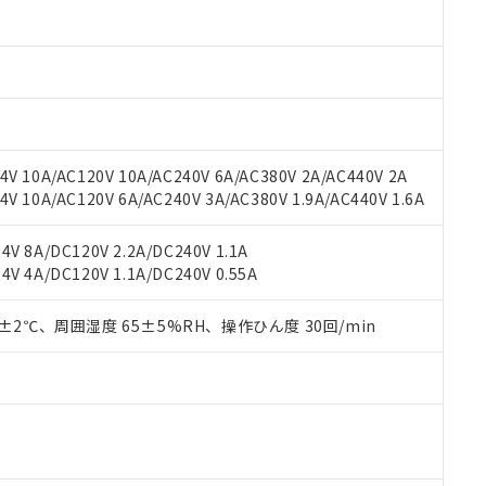
oHS指令（10物質）の非含有に対応した製品に切り替える予定のある
 RoHS指令（10物質）の非含有に非対応の商品で、対応品を出す予
 RoHS指令（10物質）の非含有の対応状況を調査中または確認中の
ンス料など無形物で、有害物質有無と関係のない商品です。
○×表
より、非含有部品としていたものが、含有品と判明した場合などやむ
みいただき、同意のうえご利用ください。
材料含有率が中国RoHSの基準値以下であることを示します。
材料含有率が中国RoHSの基準値を超えていることを示します。
、当社制御機器事業取扱商品の当社在庫状況および標準価格(税抜)
ら貴社製品のうち、外国為替および外国貿易法に定める商品（以下｢
質）：
V 10A/AC120V 10A/AC240V 6A/AC380V 2A/AC440V 2A
す。当社販売部門へお問い合わせください。
 水銀(Hg) 1000ppm以下、 カドミウム(Cd) 100ppm以下、
たは国外への提供する場合は、日本国政府の輸出許可(または役務取
 10A/AC120V 6A/AC240V 3A/AC380V 1.9A/AC440V 1.6A
000ppm以下、ポリ臭化ビフェニル類(PBB) 1000ppm以下、ポリ臭化ジフェニルエーテル類(P
事業取扱商品の中には、本サービスの対象外となる商品もあること
手続きをとります。
キシル) (DEHP)(別名：DOP) 1000ppm以下、フタル酸ブチルベンジル（BBP） 100
(GB/T26572)：
以下、フタル酸ジイソブチル (DIBP) 1000ppm以下
び標準価格照会結果は、記載している更新日時点での社内データに
物を破棄する場合は、完全に破砕するなど、違法に輸出されないよ
(水銀) : 1000ppm、 Cd(カドミウム) : 100ppm、
業用監視および制御機器に対する適用除外項目は除く。
V 8A/DC120V 2.2A/DC240V 1.1A
覧された時点での実際の在庫および標準価格とは異なる場合がある
1000ppm、 PBBs(ポリ臭化ビフェニル類) : 1000ppm、 PBDEs(ポリ臭化ジフェニルエーテル類
物質については閾値を超える意図的な使用がないことを確認しています。
V 4A/DC120V 1.1A/DC240V 0.55A
上の在庫あり
 1000ppm、 DIBP(フタル酸ジイソブチル) : 1000ppm、 BBP(フタル酸ブチルベンジル) :
品を、核兵器、ミサイル、化学兵器、生物兵器またはその他武器並
チルヘキシル)) : 1000ppm
況および標準価格はお客様のお取引先、またはお客様担当のオムロ
用いたしません。
ご相談ください。
0±2℃、周囲湿度 65±5%RH、操作ひん度 30回/min
は満たないが在庫あり
製品を第三者に販売する場合は、上記1、2および3の内容を当該第
機器販売店や当社販売拠点は「
販売ネットワーク
」をご確認くだ
販売先および販売に係わる関係者が違法に輸出するおそれがある場
用期限
び標準価格結果を当社の事前の承諾なく第三者に漏洩または開示し
え状況などにより、予定月が前後することがあります。
(最新の在庫状況については、お客様のお取引先、またはお客様担当
（10物質）のすべてが基準値以下であることを示します。
店・当社販売員にご確認ください)
能（部品リスト作成サービス）をご利用いただくには、I-Webメン
使用状況下において有害物質が外部に漏えいし、環境に深刻な影響を
あります。
機種、また在庫状況の情報を公開していない機種
ェブサイト上で当社にご登録された部品リストについて、当社およ
書ダウンロード
す。当社販売部門へお問い合わせください。
品・サービスに関するお客様との取引・商談に必要な範囲で利用す