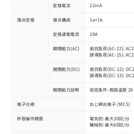
対応予定：EU R
定格電流
12mA
対応予定なし：EU
調査・確認中：EU
ご利用条件
接点定格
接点構成
1a+1b
非該当品：ライセ
※1 中国RoHS
仕入先様の事情に
があります。
定格通電電流
10A
以下の条件をお読
「○」：最大均質
「×」：最大均質
本サービスは
当社は、これ
*EU RoHS指令（10物
開閉能力(AC)
抵抗負荷(AC-12): AC24
「－」：未確認で
鉛(Pb) 1000ppm以下、
くものです。
う）を輸出ま
誘導負荷(AC-15): AC24V
記
説明
六価クロム(Cr(Ⅵ)) 1
当社制御機器
などの必要な
フタル酸ビス(2-エチルヘ
号
*中国RoHS10物質の基準値 
ル（DBP） 1000ppm
在庫状況およ
当社は規制貨
Pb(鉛) :1000ppm、 Hg
但し、RoHS指令で産
開閉能力(DC)
抵抗負荷(DC-12): DC24
のであり、閲
ます。
Cr(Ⅵ)(六価クロム) : 
フタル酸エステル類の４
誘導負荷(DC-13): DC24
○
一定数以
DBP(フタル酸ジブチル) :
い。
当社は貴社製
DEHP(フタル酸ビス(2-エ
正式な納期状
置等に一切使
当社販売員に
※2 対応予定月
開閉能力説明
測定条件: 周囲温度 2
△
一定数に
当社は、貴社
オムロン制御
また当社は、
※2 環境保護使
在庫状況およ
部品在庫の切り替
たしません。
端子仕様
ねじ締め端子 (M3.5)
－
在庫なし
す。
「ｅ」：有害物質
機器販売
マイパーツ機
「10」：通常の
許容操作頻度
電気的: 最大30回/分
ている必要が
味します。
機械的: 最大60回/分
空
受注生産
お客様が当ウ
※3 非含有証明
「－」：未確認で
白
が、当社の製