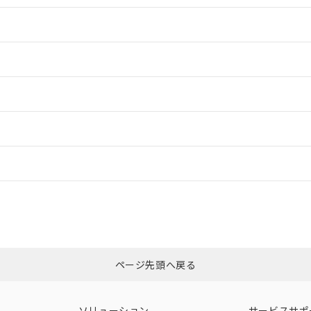
情報更新：2
情報更新：2
ードすることができます。
情報更新：
ログイン/会員登録
合状況については、「カスタマーサポートセンタ お客様相談室」または貴社
みください。
非含有証明書
※3
ページ先頭へ戻る
ダウンロードはこちら
ソリューション
サービスサポ