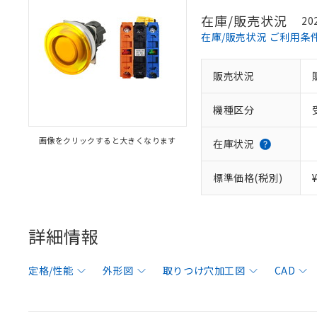
在庫/販売状況
20
在庫/販売状況 ご利用条
販売状況
機種区分
画像をクリックすると大きくなります
在庫状況
標準価格(税別)
詳細情報
定格/性能
外形図
取りつけ穴加工図
CAD