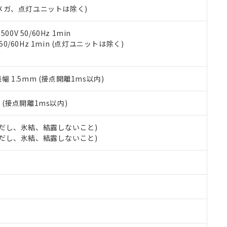
合意する
キャンセル
00Vメガ、点灯ユニットは除く)
書をダウンロードすることができます。
利用者とは、
"個人情報の共同利用に関して"
の「1.共同利用者の
します。
10物質）の非含有証明書
0V 50/60Hz 1min
明書（当社基準）
 50/60Hz 1min (点灯ユニットは除く)
日時点で非含有を証明するもので、過去に遡って非含有を証明するも
令のフタル酸エステル類４物質の対応では、対応完了までの期間は出
備考欄に対応日を記載しておりました。
振幅 1.5mm (接点開離1ms以内)
品への在庫切替を完了していることから、特段のことがない限り、20
す。
2
(接点開離1ms以内)
 (ただし、氷結、結露しないこと)
 (ただし、氷結、結露しないこと)