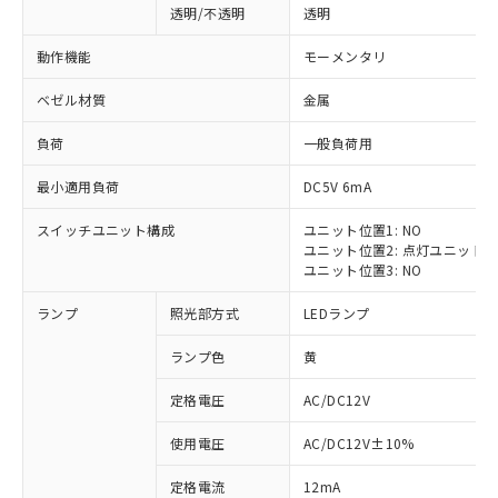
透明/不透明
透明
動作機能
モーメンタリ
ベゼル材質
金属
負荷
一般負荷用
最小適用負荷
DC5V 6mA
スイッチユニット構成
ユニット位置1: NO
ユニット位置2: 点灯ユニット
ユニット位置3: NO
ランプ
照光部方式
LEDランプ
ランプ色
黄
定格電圧
AC/DC12V
※1 対応状況
使用電圧
AC/DC12V±10%
定格電流
12mA
対応済み：EU RoHS指令（10物質）の