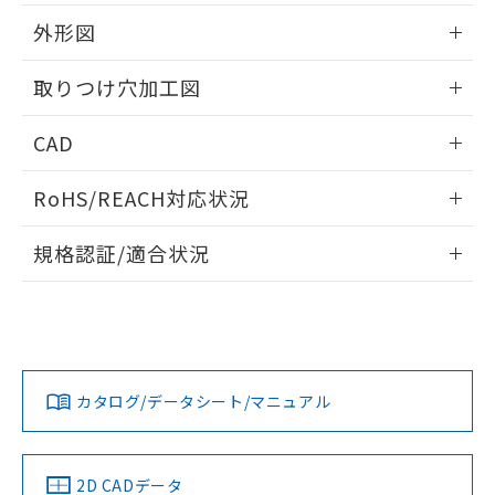
51物質の非含有証明書（当社基準）
の共同利用に関して"
の「1.共同利
※本証明書は発行日時点で非含有を証明す
外形図
用者の範囲」に記載されている法人を
るもので、過去に遡って非含有を証明する
指します。
ものではありません。
情報更新：2026/05/21
取りつけ穴加工図
また、RoHS指令のフタル酸エステル類４
物質の対応では、対応完了までの期間は出
情報更新：2026/05/21
CAD
荷製品に未対応品が混在することから備考
欄に対応日を記載しておりました。
ログイン/会員登録いただくと、CADデータをダウンロー
既に当社にて対応品への在庫切替を完了
RoHS/REACH対応状況
ドすることができます。
していることから、特段のことがない限
り、2022年1月12日より割愛しておりま
情報更新：2026/7/29
規格認証/適合状況
す。
ログイン/会員登録
EU RoHS
注意事項・凡例
A30NL-MMM-TYA-G101-YBについての規格認証/適合状況に
ついては、「カスタマーサポートセンタ お客様相談室」また
は貴社担当オムロン営業員または販売店にお問い合わせくだ
対応状況
対応予定月
※1
※2
さい。
ダウンロードデータをご利用いただく前に、以下を必ずお読
みください。
カタログ/データシート/マニュアル
対応済み
ソフトウェアの使用条件
お問い合わせ
中国 RoHS
注意事項・凡例
2D CADデータ