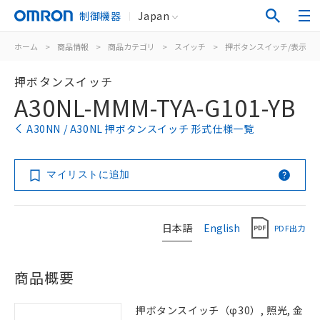
制御機器
Japan
ホーム
>
商品情報
>
商品カテゴリ
>
スイッチ
>
押ボタンスイッチ/表示灯
押ボタンスイッチ
A30NL-MMM-TYA-G101-YB
A30NN / A30NL 押ボタンスイッチ 形式仕様一覧
マイリストに追加
日本語
English
PDF出力
商品概要
押ボタンスイッチ（φ30）, 照光, 金