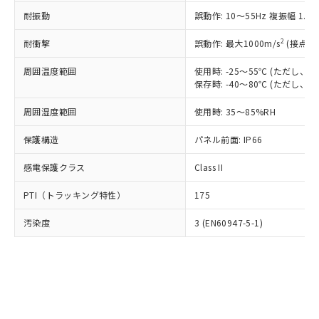
○
一定数以上の在庫あり
ニル類) : 1000ppm、 PBDEs(ポリ臭化ジフェニルエーテ
当社は規制貨物を破棄する場合は、完
ル) (DEHP)(別名：DOP) 1000ppm以下、フタル酸ブチ
正式な納期状況および標準価格はお客
ル類) : 1000ppm、
耐振動
誤動作: 10～55Hz 複振幅 1.
ルベンジル（BBP） 1000ppm以下、フタル酸ジブチル
全に破砕するなど、違法に輸出されな
DBP(フタル酸ジブチル) : 1000ppm、 DIBP(フタル酸ジ
様のお取引先、またはお客様担当のオ
（DBP） 1000ppm以下、フタル酸ジイソブチル
イソブチル) : 1000ppm、 BBP(フタル酸ブチルベンジ
△
一定数には満たないが在庫あり
いよう必要な手段を講じます。
ムロン制御機器販売店・当社販売員に
(DIBP) 1000ppm以下
2
耐衝撃
ル) : 1000ppm、
誤動作: 最大1000m/s
(接点開
当社は貴社製品を、核兵器、ミサイ
但し、RoHS指令で産業用監視および制御機器に対する
DEHP(フタル酸ビス(2-エチルヘキシル)) : 1000ppm
ご相談ください。
適用除外項目は除く。
ル、化学兵器、生物兵器またはその他
－
在庫なし(最新の在庫状況につ
オムロン制御機器販売店や当社販売拠
周囲温度範囲
使用時: -25～55℃ (ただし
フタル酸エステル類の４物質については閾値を超える意
武器並びにこれらの製造装置等に一切
いては、お客様のお取引先、ま
図的な使用がないことを確認しています。
保存時: -40～80℃ (ただし
点は「
販売ネットワーク
」をご確認
※2 環境保護使用期限
使用いたしません。
たはお客様担当のオムロン制御
ください。
当社は、貴社製品を第三者に販売する
周囲湿度範囲
使用時: 35～85%RH
機器販売店・当社販売員にご確
在庫状況および標準価格結果を当社の
※2 対応予定月
「ｅ」：有害物質（10物質）のすべてが基
場合は、上記1、2および3の内容を当
認ください)
事前の承諾なく第三者に漏洩または開
準値以下であることを示します。
保護構造
パネル前面: IP66
該第三者に通知します。また当社は、
示しないようお願いします。
部品在庫の切り替え状況などにより、予定
「10」：通常の使用状況下において有害物
販売先および販売に係わる関係者が違
マイパーツ機能（部品リスト作成サー
空
受注生産機種、また在庫状況の
感電保護クラス
Class II
月が前後することがあります。
質が外部に漏えいし、環境に深刻な影響を
法に輸出するおそれがある場合は、取
ビス）をご利用いただくには、I-Web
白
情報を公開していない機種
及ぼさない年数を意味します。
り引きをいたしません。
メンバーズにご登録されている必要が
PTI（トラッキング特性）
175
「－」：未確認です。当社販売部門へお問
あります。
い合わせください。
お客様が当ウェブサイト上で当社にご
汚染度
3 (EN60947-5-1)
※3 非含有証明書ダウンロード
登録された部品リストについて、当社
および当社の共同利用者が、当社の製
下記の非含有証明書をダウンロードするこ
品・サービスに関するお客様との取
とができます。
合意する
キャンセル
引・商談に必要な範囲で利用すること
をご了承ください。
EU RoHS指令（10物質）の非含有証明書
※当社の共同利用者とは、
"個人情報