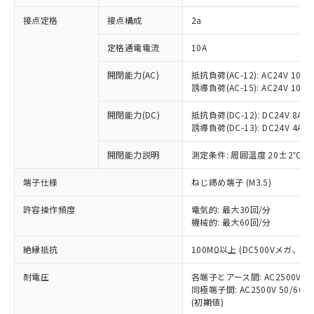
非含有に対応した製品が提供可能な商品で
接点定格
接点構成
2a
す。
対応予定：EU RoHS指令（10物質）の非含
ご利用条件
定格通電電流
10A
有に対応した製品に切り替える予定のある
商品です。
開閉能力(AC)
抵抗負荷(AC-12): AC24V 10A/A
対応予定なし：EU RoHS指令（10物質）の
誘導負荷(AC-15): AC24V 10A/AC
以下の条件をお読みいただき、同意のうえ
非含有に非対応の商品で、対応品を出す予
ご利用ください。
定はありません。
開閉能力(DC)
抵抗負荷(DC-12): DC24V 8A/DC
調査・確認中：EU RoHS指令（10物質）の
誘導負荷(DC-13): DC24V 4A/DC
本サービスは、当社制御機器事業取扱
※1 中国RoHS○×表
非含有の対応状況を調査中または確認中の
商品の当社在庫状況および標準価格
開閉能力説明
測定条件: 周囲温度 20±2℃、
商品です。
(税抜)を提供させていただくもので
「○」：最大均質材料含有率が中国RoHSの
非該当品：ライセンス料など無形物で、有
す。
端子仕様
ねじ締め端子 (M3.5)
基準値以下であることを示します。
害物質有無と関係のない商品です。
当社制御機器事業取扱商品の中には、
「×」：最大均質材料含有率が中国RoHSの
仕入先様の事情により、非含有部品として
本サービスの対象外となる商品もある
許容操作頻度
電気的: 最大30回/分
基準値を超えていることを示します。
いたものが、含有品と判明した場合などや
当社は、これら貴社製品のうち、外国
ことをご了承ください。
機械的: 最大60回/分
「－」：未確認です。当社販売部門へお問
むを得ず変更することがあります。
為替および外国貿易法に定める商品
在庫状況および標準価格照会結果は、
い合わせください。
（以下｢規制貨物等」という）を輸出
絶縁抵抗
100MΩ以上 (DC500Vメガ、
記載している更新日時点での社内デー
*EU RoHS指令（10物質）：
または国外への提供する場合は、日本
記
タに基づき作成されるものであり、閲
説明
鉛(Pb) 1000ppm以下、 水銀(Hg) 1000ppm以下、 カド
*中国RoHS10物質の基準値 (GB/T26572)：
国政府の輸出許可(または役務取引許
耐電圧
各端子とアース間: AC2500V 50/
号
覧された時点での実際の在庫および標
ミウム(Cd) 100ppm以下、
Pb(鉛) :1000ppm、 Hg(水銀) : 1000ppm、 Cd(カドミウ
同極端子間: AC2500V 50/60
可)を取得するなどの必要な手続きを
六価クロム(Cr(Ⅵ)) 1000ppm以下、ポリ臭化ビフェニル
ム) : 100ppm、
準価格とは異なる場合があることをご
類(PBB) 1000ppm以下、ポリ臭化ジフェニルエーテル類
(初期値)
Cr(Ⅵ)(六価クロム) : 1000ppm、 PBBs(ポリ臭化ビフェ
とります。
了承ください。
(PBDE) 1000ppm以下、フタル酸ビス(2-エチルヘキシ