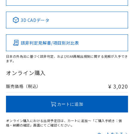
中国 RoHS表
※1 ※2
3D CADデータ
Pb
Hg
Cd
Cr(VI)
該非判定見解書/項目別対比表
X
O
O
O
日本の外為法に基づく該非判定、およびEAR再輸出規制に関する見解が入手でき
ます。
"対応済み"や非含有の記載がされた商品であっても、流通
在庫等で未対応品が混在する可能性があります。
オンライン購入
非含有品が必要な際は、弊社営業部門もしくは販売店へお
問い合わせください。
¥ 3,020
販売価格（税込）
この製品のRoHS/REACH対応状況ページへ
カートに追加
オンライン購入における出荷予定日は、カートに追加～「ご購入手続き：価
格・納期の確認」画面にてご確認ください。