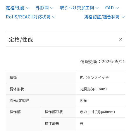
定格/性能
外形図
取りつけ穴加工図
CAD
RoHS/REACH対応状況
規格認証/適合状況
定格/性能
情報更新：2026/05/21
種類
押ボタンスイッチ
胴体形状
丸胴形(φ30mm)
照光/非照光
照光
操作部
操作部形状
きのこ 中形(φ40mm)
操作部色
黄