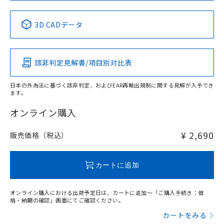
中国 RoHS表
※1 ※2
3D CADデータ
Pb
Hg
Cd
Cr(VI)
該非判定見解書/項目別対比表
X
O
O
O
日本の外為法に基づく該非判定、およびEAR再輸出規制に関する見解が入手でき
ます。
"対応済み"や非含有の記載がされた商品であっても、流通
在庫等で未対応品が混在する可能性があります。
オンライン購入
非含有品が必要な際は、弊社営業部門もしくは販売店へお
問い合わせください。
¥ 2,690
販売価格（税込）
この製品のRoHS/REACH対応状況ページへ
カートに追加
オンライン購入における出荷予定日は、カートに追加～「ご購入手続き：価
格・納期の確認」画面にてご確認ください。
カートをみる