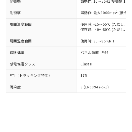
当社は規制貨物を破棄する場合は、完
耐振動
ル) (DEHP)(別名：DOP) 1000ppm以下、フタル酸ブチ
誤動作: 10～55Hz 複振幅 1.
正式な納期状況および標準価格はお客
ル類) : 1000ppm、
ルベンジル（BBP） 1000ppm以下、フタル酸ジブチル
全に破砕するなど、違法に輸出されな
DBP(フタル酸ジブチル) : 1000ppm、 DIBP(フタル酸ジ
様のお取引先、またはお客様担当のオ
（DBP） 1000ppm以下、フタル酸ジイソブチル
イソブチル) : 1000ppm、 BBP(フタル酸ブチルベンジ
△
一定数には満たないが在庫あり
いよう必要な手段を講じます。
2
耐衝撃
誤動作: 最大1000m/s
(接点開
ムロン制御機器販売店・当社販売員に
(DIBP) 1000ppm以下
ル) : 1000ppm、
当社は貴社製品を、核兵器、ミサイ
但し、RoHS指令で産業用監視および制御機器に対する
DEHP(フタル酸ビス(2-エチルヘキシル)) : 1000ppm
ご相談ください。
適用除外項目は除く。
周囲温度範囲
使用時: -25～55℃ (ただし
ル、化学兵器、生物兵器またはその他
－
在庫なし(最新の在庫状況につ
オムロン制御機器販売店や当社販売拠
フタル酸エステル類の４物質については閾値を超える意
保存時: -40～80℃ (ただし
武器並びにこれらの製造装置等に一切
いては、お客様のお取引先、ま
図的な使用がないことを確認しています。
点は「
販売ネットワーク
」をご確認
※2 環境保護使用期限
使用いたしません。
たはお客様担当のオムロン制御
ください。
周囲湿度範囲
使用時: 35～85%RH
当社は、貴社製品を第三者に販売する
機器販売店・当社販売員にご確
在庫状況および標準価格結果を当社の
※2 対応予定月
「ｅ」：有害物質（10物質）のすべてが基
場合は、上記1、2および3の内容を当
認ください)
事前の承諾なく第三者に漏洩または開
保護構造
パネル前面: IP66
準値以下であることを示します。
該第三者に通知します。また当社は、
示しないようお願いします。
部品在庫の切り替え状況などにより、予定
「10」：通常の使用状況下において有害物
販売先および販売に係わる関係者が違
マイパーツ機能（部品リスト作成サー
感電保護クラス
Class II
空
受注生産機種、また在庫状況の
月が前後することがあります。
質が外部に漏えいし、環境に深刻な影響を
法に輸出するおそれがある場合は、取
ビス）をご利用いただくには、I-Web
白
情報を公開していない機種
及ぼさない年数を意味します。
り引きをいたしません。
PTI（トラッキング特性）
175
メンバーズにご登録されている必要が
「－」：未確認です。当社販売部門へお問
あります。
い合わせください。
汚染度
3 (EN60947-5-1)
お客様が当ウェブサイト上で当社にご
※3 非含有証明書ダウンロード
登録された部品リストについて、当社
および当社の共同利用者が、当社の製
下記の非含有証明書をダウンロードするこ
品・サービスに関するお客様との取
とができます。
合意する
キャンセル
引・商談に必要な範囲で利用すること
をご了承ください。
EU RoHS指令（10物質）の非含有証明書
※当社の共同利用者とは、
"個人情報
51物質の非含有証明書（当社基準）