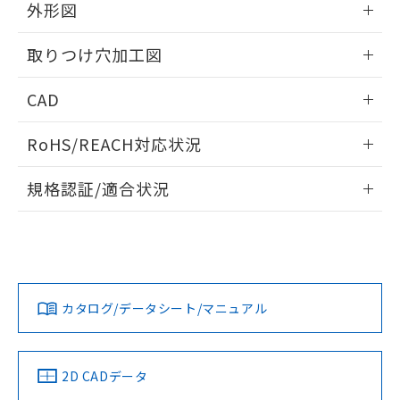
の共同利用に関して"
の「1.共同利
外形図
※本証明書は発行日時点で非含有を証明す
用者の範囲」に記載されている法人を
るもので、過去に遡って非含有を証明する
指します。
情報更新：2026/05/21
ものではありません。
取りつけ穴加工図
また、RoHS指令のフタル酸エステル類４
物質の対応では、対応完了までの期間は出
情報更新：2026/05/21
CAD
荷製品に未対応品が混在することから備考
欄に対応日を記載しておりました。
ログイン/会員登録いただくと、CADデータをダウンロー
RoHS/REACH対応状況
既に当社にて対応品への在庫切替を完了
ドすることができます。
していることから、特段のことがない限
情報更新：2026/7/29
り、2022年1月12日より割愛しておりま
規格認証/適合状況
す。
ログイン/会員登録
EU RoHS
注意事項・凡例
A30NL-MMM-TYA-G100-YCについての規格認証/適合状況に
ついては、「カスタマーサポートセンタ お客様相談室」また
は貴社担当オムロン営業員または販売店にお問い合わせくだ
対応状況
対応予定月
※1
※2
さい。
ダウンロードデータをご利用いただく前に、以下を必ずお読
みください。
カタログ/データシート/マニュアル
対応済み
ソフトウェアの使用条件
お問い合わせ
中国 RoHS
注意事項・凡例
2D CADデータ