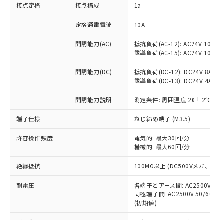
非含有に対応した製品が提供可能な商品で
接点定格
接点構成
1a
す。
対応予定：EU RoHS指令（10物質）の非含
定格通電電流
10A
ご利用条件
有に対応した製品に切り替える予定のある
商品です。
開閉能力(AC)
抵抗負荷(AC-12): AC24V 10A/A
誘導負荷(AC-15): AC24V 10A/AC
対応予定なし：EU RoHS指令（10物質）の
以下の条件をお読みいただき、同意のうえ
非含有に非対応の商品で、対応品を出す予
ご利用ください。
開閉能力(DC)
抵抗負荷(DC-12): DC24V 8A/DC
定はありません。
誘導負荷(DC-13): DC24V 4A/DC
調査・確認中：EU RoHS指令（10物質）の
本サービスは、当社制御機器事業取扱
※1 中国RoHS○×表
非含有の対応状況を調査中または確認中の
商品の当社在庫状況および標準価格
開閉能力説明
測定条件: 周囲温度 20±2℃、
商品です。
(税抜)を提供させていただくもので
「○」：最大均質材料含有率が中国RoHSの
非該当品：ライセンス料など無形物で、有
端子仕様
ねじ締め端子 (M3.5)
す。
基準値以下であることを示します。
害物質有無と関係のない商品です。
当社制御機器事業取扱商品の中には、
「×」：最大均質材料含有率が中国RoHSの
仕入先様の事情により、非含有部品として
許容操作頻度
電気的: 最大30回/分
本サービスの対象外となる商品もある
基準値を超えていることを示します。
いたものが、含有品と判明した場合などや
機械的: 最大60回/分
当社は、これら貴社製品のうち、外国
ことをご了承ください。
「－」：未確認です。当社販売部門へお問
むを得ず変更することがあります。
為替および外国貿易法に定める商品
在庫状況および標準価格照会結果は、
い合わせください。
絶縁抵抗
100MΩ以上 (DC500Vメガ、
（以下｢規制貨物等」という）を輸出
記載している更新日時点での社内デー
*EU RoHS指令（10物質）：
または国外への提供する場合は、日本
記
タに基づき作成されるものであり、閲
説明
耐電圧
鉛(Pb) 1000ppm以下、 水銀(Hg) 1000ppm以下、 カド
各端子とアース間: AC2500V 50/
*中国RoHS10物質の基準値 (GB/T26572)：
国政府の輸出許可(または役務取引許
号
覧された時点での実際の在庫および標
ミウム(Cd) 100ppm以下、
Pb(鉛) :1000ppm、 Hg(水銀) : 1000ppm、 Cd(カドミウ
同極端子間: AC2500V 50/60
可)を取得するなどの必要な手続きを
六価クロム(Cr(Ⅵ)) 1000ppm以下、ポリ臭化ビフェニル
ム) : 100ppm、
準価格とは異なる場合があることをご
(初期値)
類(PBB) 1000ppm以下、ポリ臭化ジフェニルエーテル類
Cr(Ⅵ)(六価クロム) : 1000ppm、 PBBs(ポリ臭化ビフェ
とります。
了承ください。
(PBDE) 1000ppm以下、フタル酸ビス(2-エチルヘキシ
○
一定数以上の在庫あり
ニル類) : 1000ppm、 PBDEs(ポリ臭化ジフェニルエーテ