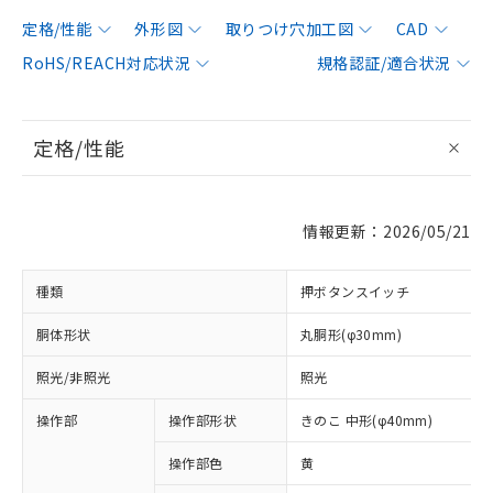
定格/性能
外形図
取りつけ穴加工図
CAD
RoHS/REACH対応状況
規格認証/適合状況
定格/性能
情報更新：2026/05/21
種類
押ボタンスイッチ
胴体形状
丸胴形(φ30mm)
照光/非照光
照光
操作部
操作部形状
きのこ 中形(φ40mm)
操作部色
黄