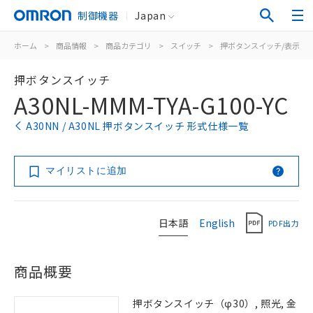
制御機器
Japan
ホーム
>
商品情報
>
商品カテゴリ
>
スイッチ
>
押ボタンスイッチ/表示灯
押ボタンスイッチ
A30NL-MMM-TYA-G100-YC
A30NN / A30NL 押ボタンスイッチ 形式仕様一覧
マイリストに追加
日本語
English
PDF出力
商品概要
押ボタンスイッチ（φ30）, 照光, 金