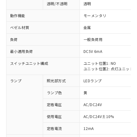
透明/不透明
透明
動作機能
モーメンタリ
ベゼル材質
金属
負荷
一般負荷用
最小適用負荷
DC5V 6mA
スイッチユニット構成
ユニット位置1: NO
ユニット位置2: 点灯ユニット
ランプ
照光部方式
LEDランプ
ランプ色
黄
定格電圧
AC/DC24V
使用電圧
AC/DC24V±10%
※1 対応状況
定格電流
12mA
対応済み：EU RoHS指令（10物質）の