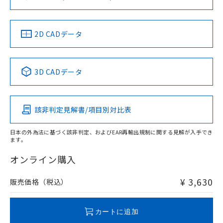
ソフトウェアの使用条件
お問い合わせ
中国 RoHS
注意事項・凡例
2D CADデータ
中国 RoHS表
※1 ※2
3D CADデータ
Pb
Hg
Cd
Cr(VI)
該非判定見解書/項目別対比表
O
O
O
O
日本の外為法に基づく該非判定、およびEAR再輸出規制に関する見解が入手でき
ます。
"対応済み"や非含有の記載がされた商品であっても、流通
在庫等で未対応品が混在する可能性があります。
オンライン購入
非含有品が必要な際は、弊社営業部門もしくは販売店へお
問い合わせください。
¥ 3,630
販売価格（税込）
この製品のRoHS/REACH対応状況ページへ
カートに追加