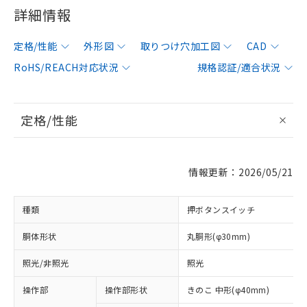
詳細情報
定格/性能
外形図
取りつけ穴加工図
CAD
RoHS/REACH対応状況
規格認証/適合状況
定格/性能
情報更新：2026/05/21
種類
押ボタンスイッチ
胴体形状
丸胴形(φ30mm)
照光/非照光
照光
操作部
操作部形状
きのこ 中形(φ40mm)