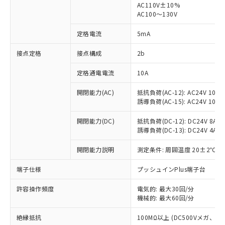
AC110V±10%
AC100～130V
対応済み：EU RoHS指令（10物質）の
非含有に対応した製品が提供可能な商品で
定格電流
5mA
す。
対応予定：EU RoHS指令（10物質）の非含
接点定格
接点構成
2b
ご利用条件
有に対応した製品に切り替える予定のある
商品です。
定格通電電流
10A
対応予定なし：EU RoHS指令（10物質）の
以下の条件をお読みいただき、同意のうえ
非含有に非対応の商品で、対応品を出す予
開閉能力(AC)
抵抗負荷(AC-12): AC24V 10A/A
ご利用ください。
定はありません。
誘導負荷(AC-15): AC24V 10A/AC
調査・確認中：EU RoHS指令（10物質）の
本サービスは、当社制御機器事業取扱
※1 中国RoHS○×表
非含有の対応状況を調査中または確認中の
開閉能力(DC)
抵抗負荷(DC-12): DC24V 8A/DC
商品の当社在庫状況および標準価格
誘導負荷(DC-13): DC24V 4A/DC
商品です。
(税抜)を提供させていただくもので
「○」：最大均質材料含有率が中国RoHSの
非該当品：ライセンス料など無形物で、有
す。
開閉能力説明
測定条件: 周囲温度 20±2℃、
基準値以下であることを示します。
害物質有無と関係のない商品です。
当社制御機器事業取扱商品の中には、
「×」：最大均質材料含有率が中国RoHSの
仕入先様の事情により、非含有部品として
本サービスの対象外となる商品もある
端子仕様
プッシュインPlus端子台
基準値を超えていることを示します。
いたものが、含有品と判明した場合などや
当社は、これら貴社製品のうち、外国
ことをご了承ください。
「－」：未確認です。当社販売部門へお問
むを得ず変更することがあります。
為替および外国貿易法に定める商品
在庫状況および標準価格照会結果は、
許容操作頻度
電気的: 最大30回/分
い合わせください。
（以下｢規制貨物等」という）を輸出
機械的: 最大60回/分
記載している更新日時点での社内デー
*EU RoHS指令（10物質）：
または国外への提供する場合は、日本
記
タに基づき作成されるものであり、閲
説明
鉛(Pb) 1000ppm以下、 水銀(Hg) 1000ppm以下、 カド
*中国RoHS10物質の基準値 (GB/T26572)：
国政府の輸出許可(または役務取引許
絶縁抵抗
100MΩ以上 (DC500Vメガ、
号
覧された時点での実際の在庫および標
ミウム(Cd) 100ppm以下、
Pb(鉛) :1000ppm、 Hg(水銀) : 1000ppm、 Cd(カドミウ