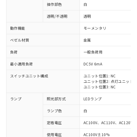
操作部色
白
透明/不透明
透明
動作機能
モーメンタリ
ベゼル材質
金属
負荷
一般負荷用
最小適用負荷
DC5V 6mA
スイッチユニット構成
ユニット位置1: NC
ユニット位置2: 点灯ユニット
ユニット位置3: NC
ランプ
照光部方式
LEDランプ
ランプ色
白
定格電圧
AC100V、AC110V、AC120V
※1 対応状況
使用電圧
AC100V±10%