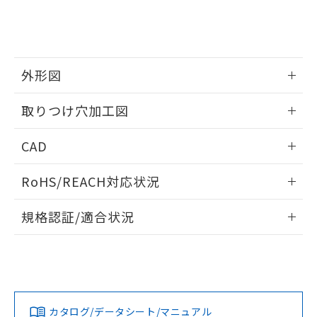
をご了承ください。
EU RoHS指令（10物質）の非含有証明書
※当社の共同利用者とは、
"個人情報
51物質の非含有証明書（当社基準）
の共同利用に関して"
の「1.共同利
※本証明書は発行日時点で非含有を証明す
用者の範囲」に記載されている法人を
るもので、過去に遡って非含有を証明する
指します。
ものではありません。
外形図
また、RoHS指令のフタル酸エステル類４
情報更新：2026/05/21
物質の対応では、対応完了までの期間は出
取りつけ穴加工図
荷製品に未対応品が混在することから備考
欄に対応日を記載しておりました。
情報更新：2026/05/21
CAD
既に当社にて対応品への在庫切替を完了
していることから、特段のことがない限
ログイン/会員登録いただくと、CADデータをダウンロー
り、2022年1月12日より割愛しておりま
RoHS/REACH対応状況
ドすることができます。
す。
情報更新：2026/7/29
規格認証/適合状況
ログイン/会員登録
EU RoHS
注意事項・凡例
A30NL-MMM-TWA-P202-WDについての規格認証/適合状況に
ついては、「カスタマーサポートセンタ お客様相談室」また
は貴社担当オムロン営業員または販売店にお問い合わせくだ
対応状況
対応予定月
※1
※2
さい。
ダウンロードデータをご利用いただく前に、以下を必ずお読
みください。
カタログ/データシート/マニュアル
対応済み