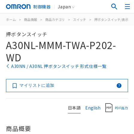
制御機器
Japan
ホーム
>
商品情報
>
商品カテゴリ
>
スイッチ
>
押ボタンスイッチ/表示灯
押ボタンスイッチ
A30NL-MMM-TWA-P202-
WD
A30NN / A30NL 押ボタンスイッチ 形式仕様一覧
マイリストに追加
日本語
English
PDF出力
商品概要