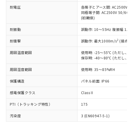
可)を取得するなどの必要な手続きを
六価クロム(Cr(Ⅵ)) 1000ppm以下、ポリ臭化ビフェニル
ム) : 100ppm、
準価格とは異なる場合があることをご
類(PBB) 1000ppm以下、ポリ臭化ジフェニルエーテル類
耐電圧
各端子とアース間: AC2500V 50/
Cr(Ⅵ)(六価クロム) : 1000ppm、 PBBs(ポリ臭化ビフェ
とります。
了承ください。
(PBDE) 1000ppm以下、フタル酸ビス(2-エチルヘキシ
○
一定数以上の在庫あり
ニル類) : 1000ppm、 PBDEs(ポリ臭化ジフェニルエーテ
同極端子間: AC2500V 50/60
当社は規制貨物を破棄する場合は、完
ル) (DEHP)(別名：DOP) 1000ppm以下、フタル酸ブチ
正式な納期状況および標準価格はお客
ル類) : 1000ppm、
(初期値)
ルベンジル（BBP） 1000ppm以下、フタル酸ジブチル
全に破砕するなど、違法に輸出されな
DBP(フタル酸ジブチル) : 1000ppm、 DIBP(フタル酸ジ
様のお取引先、またはお客様担当のオ
（DBP） 1000ppm以下、フタル酸ジイソブチル
イソブチル) : 1000ppm、 BBP(フタル酸ブチルベンジ
△
一定数には満たないが在庫あり
いよう必要な手段を講じます。
ムロン制御機器販売店・当社販売員に
(DIBP) 1000ppm以下
耐振動
誤動作: 10～55Hz 複振幅 1.
ル) : 1000ppm、
当社は貴社製品を、核兵器、ミサイ
但し、RoHS指令で産業用監視および制御機器に対する
DEHP(フタル酸ビス(2-エチルヘキシル)) : 1000ppm
ご相談ください。
適用除外項目は除く。
ル、化学兵器、生物兵器またはその他
－
在庫なし(最新の在庫状況につ
2
オムロン制御機器販売店や当社販売拠
耐衝撃
誤動作: 最大1000m/s
(接点開
フタル酸エステル類の４物質については閾値を超える意
武器並びにこれらの製造装置等に一切
いては、お客様のお取引先、ま
図的な使用がないことを確認しています。
点は「
販売ネットワーク
」をご確認
※2 環境保護使用期限
使用いたしません。
たはお客様担当のオムロン制御
周囲温度範囲
使用時: -25～55℃ (ただし
ください。
当社は、貴社製品を第三者に販売する
保存時: -40～80℃ (ただし
機器販売店・当社販売員にご確
在庫状況および標準価格結果を当社の
※2 対応予定月
「ｅ」：有害物質（10物質）のすべてが基
場合は、上記1、2および3の内容を当
認ください)
事前の承諾なく第三者に漏洩または開
準値以下であることを示します。
周囲湿度範囲
使用時: 35～85%RH
該第三者に通知します。また当社は、
示しないようお願いします。
部品在庫の切り替え状況などにより、予定
「10」：通常の使用状況下において有害物
販売先および販売に係わる関係者が違
マイパーツ機能（部品リスト作成サー
空
受注生産機種、また在庫状況の
保護構造
パネル前面: IP66
月が前後することがあります。
質が外部に漏えいし、環境に深刻な影響を
法に輸出するおそれがある場合は、取
ビス）をご利用いただくには、I-Web
白
情報を公開していない機種
及ぼさない年数を意味します。
り引きをいたしません。
メンバーズにご登録されている必要が
感電保護クラス
Class II
「－」：未確認です。当社販売部門へお問
あります。
い合わせください。
お客様が当ウェブサイト上で当社にご
PTI（トラッキング特性）
175
※3 非含有証明書ダウンロード
登録された部品リストについて、当社
および当社の共同利用者が、当社の製
汚染度
3 (EN60947-5-1)
下記の非含有証明書をダウンロードするこ
品・サービスに関するお客様との取
とができます。
合意する
キャンセル
引・商談に必要な範囲で利用すること