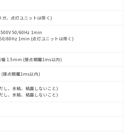
書ダウンロード
す。当社販売部門へお問い合わせください。
品・サービスに関するお客様との取引・商談に必要な範囲で利用す
合意する
キャンセル
書をダウンロードすることができます。
00Vメガ、点灯ユニットは除く)
利用者とは、
"個人情報の共同利用に関して"
の「1.共同利用者の
します。
10物質）の非含有証明書
明書（当社基準）
0V 50/60Hz 1min
日時点で非含有を証明するもので、過去に遡って非含有を証明するも
 50/60Hz 1min (点灯ユニットは除く)
令のフタル酸エステル類４物質の対応では、対応完了までの期間は出
備考欄に対応日を記載しておりました。
品への在庫切替を完了していることから、特段のことがない限り、20
振幅 1.5mm (接点開離1ms以内)
す。
2
(接点開離1ms以内)
 (ただし、氷結、結露しないこと)
 (ただし、氷結、結露しないこと)