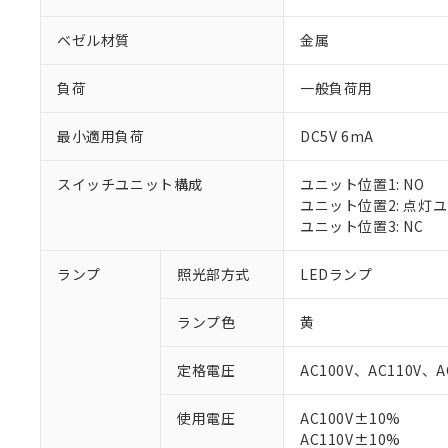
ベゼル材質
金属
負荷
一般負荷用
最小適用負荷
DC5V 6mA
スイッチユニット構成
ユニット位置1: NO
ユニット位置2: 点灯
ユニット位置3: NC
ランプ
照光部方式
LEDランプ
ランプ色
黄
定格電圧
AC100V、AC110V、A
※1 対応状況
使用電圧
AC100V±10%
AC110V±10%