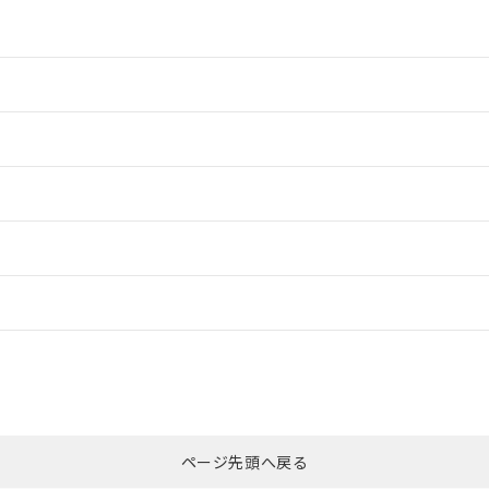
情報更新：2
情報更新：2
ードすることができます。
情報更新：
ログイン/会員登録
合状況については、「カスタマーサポートセンタ お客様相談室」または貴社
みください。
非含有証明書
※3
ページ先頭へ戻る
ダウンロードはこちら