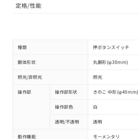
定格/性能
種類
押ボタンスイッチ
胴体形状
丸胴形(φ30mm)
照光/非照光
照光
操作部
操作部形状
きのこ 中形(φ40mm)
操作部色
白
透明/不透明
透明
動作機能
モーメンタリ