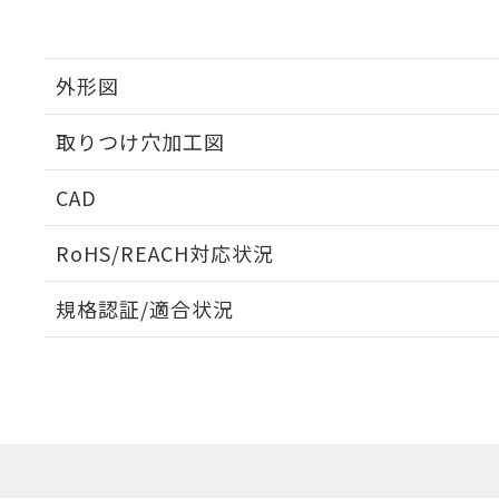
外形図
取りつけ穴加工図
CAD
ログイン/会員登録いただくと、CADデータをダウンロ
RoHS/REACH対応状況
規格認証/適合状況
EU RoHS
注意事項・凡例
A30NL-MMM-TWA-P102-YDについての規格認証/適
営業員または販売店にお問い合わせください。
ダウンロードデータをご利用いただく前に、以下を必ずお読
対応状況
対応予定月
※1
※2
ソフトウェアの使用条件
対応済み