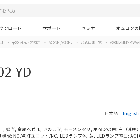
ウンロード
サポート
セミナ
オムロンの
示灯
>
φ30:照光・非照光
>
A30NN / A30NL
>
形式仕様一覧
>
A30NL-MMM-TWA-P
02-YD
日本語
English
 照光, 金属ベゼル, きのこ形, モーメンタリ, ボタンの色: 白（透明）, 
成: NO/点灯ユニット/NC, LEDランプ色: 黄, LEDランプ電圧: AC100