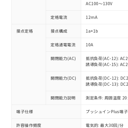
対応済み：EU
AC100～130V
対応予定：EU R
対応予定なし：EU
定格電流
12mA
調査・確認中：EU
ご利用条件
非該当品：ライセ
※1 中国RoHS
接点定格
接点構成
1a+1b
仕入先様の事情に
があります。
以下の条件をお読
「○」：最大均質
定格通電電流
10A
「×」：最大均質
本サービスは
当社は、これ
*EU RoHS指令（10物
「－」：未確認で
鉛(Pb) 1000ppm以下、
くものです。
う）を輸出ま
開閉能力(AC)
抵抗負荷(AC-12): AC24
記
説明
六価クロム(Cr(Ⅵ)) 1
当社制御機器
などの必要な
フタル酸ビス(2-エチルヘ
誘導負荷(AC-15): AC24V
号
*中国RoHS10物質の基準値 
ル（DBP） 1000ppm
在庫状況およ
当社は規制貨
Pb(鉛) :1000ppm、 Hg
但し、RoHS指令で産
のであり、閲
ます。
Cr(Ⅵ)(六価クロム) : 
フタル酸エステル類の４
開閉能力(DC)
抵抗負荷(DC-12): DC24
○
一定数以
DBP(フタル酸ジブチル) :
い。
当社は貴社製
DEHP(フタル酸ビス(2-エ
誘導負荷(DC-13): DC24
正式な納期状
置等に一切使
当社販売員に
※2 対応予定月
△
一定数に
当社は、貴社
オムロン制御
開閉能力説明
測定条件: 周囲温度 2
また当社は、
※2 環境保護使
在庫状況およ
部品在庫の切り替
たしません。
－
在庫なし
す。
「ｅ」：有害物質
端子仕様
プッシュインPlus端
機器販売
マイパーツ機
「10」：通常の
ている必要が
味します。
許容操作頻度
電気的: 最大30回/分
空
受注生産
お客様が当ウ