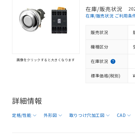
在庫/販売状況
20
在庫/販売状況 ご利用条
販売状況
機種区分
画像をクリックすると大きくなります
在庫状況
標準価格(税別)
詳細情報
定格/性能
外形図
取りつけ穴加工図
CAD