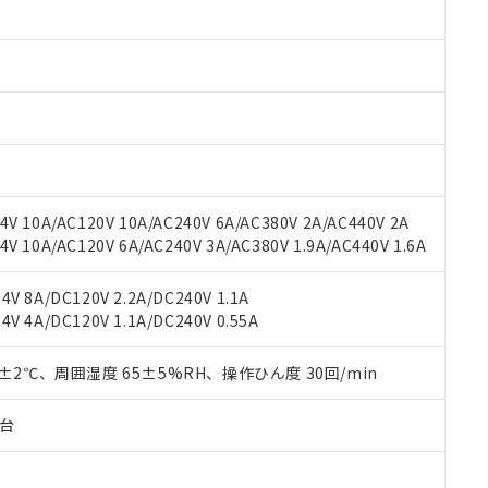
 RoHS指令（10物質）の非含有に対応した製品が提供可能な商品です
oHS指令（10物質）の非含有に対応した製品に切り替える予定のある
 RoHS指令（10物質）の非含有に非対応の商品で、対応品を出す予
 RoHS指令（10物質）の非含有の対応状況を調査中または確認中の
ンス料など無形物で、有害物質有無と関係のない商品です。
○×表
より、非含有部品としていたものが、含有品と判明した場合などやむ
みいただき、同意のうえご利用ください。
材料含有率が中国RoHSの基準値以下であることを示します。
材料含有率が中国RoHSの基準値を超えていることを示します。
、当社制御機器事業取扱商品の当社在庫状況および標準価格(税抜)
ら貴社製品のうち、外国為替および外国貿易法に定める商品（以下｢
質）：
す。当社販売部門へお問い合わせください。
 水銀(Hg) 1000ppm以下、 カドミウム(Cd) 100ppm以下、
たは国外への提供する場合は、日本国政府の輸出許可(または役務取
V 10A/AC120V 10A/AC240V 6A/AC380V 2A/AC440V 2A
000ppm以下、ポリ臭化ビフェニル類(PBB) 1000ppm以下、ポリ臭化ジフェニルエーテル類(P
事業取扱商品の中には、本サービスの対象外となる商品もあること
手続きをとります。
キシル) (DEHP)(別名：DOP) 1000ppm以下、フタル酸ブチルベンジル（BBP） 100
 10A/AC120V 6A/AC240V 3A/AC380V 1.9A/AC440V 1.6A
(GB/T26572)：
以下、フタル酸ジイソブチル (DIBP) 1000ppm以下
び標準価格照会結果は、記載している更新日時点での社内データに
物を破棄する場合は、完全に破砕するなど、違法に輸出されないよ
(水銀) : 1000ppm、 Cd(カドミウム) : 100ppm、
業用監視および制御機器に対する適用除外項目は除く。
覧された時点での実際の在庫および標準価格とは異なる場合がある
1000ppm、 PBBs(ポリ臭化ビフェニル類) : 1000ppm、 PBDEs(ポリ臭化ジフェニルエーテル類
物質については閾値を超える意図的な使用がないことを確認しています。
V 8A/DC120V 2.2A/DC240V 1.1A
上の在庫あり
 1000ppm、 DIBP(フタル酸ジイソブチル) : 1000ppm、 BBP(フタル酸ブチルベンジル) :
品を、核兵器、ミサイル、化学兵器、生物兵器またはその他武器並
チルヘキシル)) : 1000ppm
V 4A/DC120V 1.1A/DC240V 0.55A
況および標準価格はお客様のお取引先、またはお客様担当のオムロ
用いたしません。
ご相談ください。
は満たないが在庫あり
製品を第三者に販売する場合は、上記1、2および3の内容を当該第
機器販売店や当社販売拠点は「
販売ネットワーク
」をご確認くだ
0±2℃、周囲湿度 65±5%RH、操作ひん度 30回/min
販売先および販売に係わる関係者が違法に輸出するおそれがある場
用期限
び標準価格結果を当社の事前の承諾なく第三者に漏洩または開示し
え状況などにより、予定月が前後することがあります。
(最新の在庫状況については、お客様のお取引先、またはお客様担当
（10物質）のすべてが基準値以下であることを示します。
子台
店・当社販売員にご確認ください)
能（部品リスト作成サービス）をご利用いただくには、I-Webメン
使用状況下において有害物質が外部に漏えいし、環境に深刻な影響を
あります。
機種、また在庫状況の情報を公開していない機種
ェブサイト上で当社にご登録された部品リストについて、当社およ