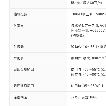
※3 非含有証明
「－」：未確認で
機械的: 最大60回/分
白
が、当社の製
さい。
下記の非含有証明
絶縁抵抗
100MΩ以上 (DC5
※当社の共同
いる法人を指
EU RoHS指令（
51物質の非含有証
耐電圧
各端子とアース間: AC250
※本証明書は発行
同極端子間: AC2500V
また、RoHS指
(初期値)
混在することから
既に当社にて対応
耐振動
誤動作: 10～55Hz 複
り割愛しておりま
耐衝撃
誤動作: 最大1000m/s
周囲温度範囲
使用時: -25～55℃
保存時: -40～80℃
周囲湿度範囲
使用時: 35～85%RH
保護構造
パネル前面: IP66