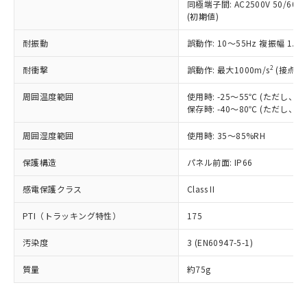
むを得ず変更することがあります。
為替および外国貿易法に定める商品
同極端子間: AC2500V 50/60
在庫状況および標準価格照会結果は、
い合わせください。
(初期値)
（以下｢規制貨物等」という）を輸出
記載している更新日時点での社内デー
*EU RoHS指令（10物質）：
または国外への提供する場合は、日本
記
タに基づき作成されるものであり、閲
説明
鉛(Pb) 1000ppm以下、 水銀(Hg) 1000ppm以下、 カド
耐振動
*中国RoHS10物質の基準値 (GB/T26572)：
誤動作: 10～55Hz 複振幅 1.
国政府の輸出許可(または役務取引許
号
覧された時点での実際の在庫および標
ミウム(Cd) 100ppm以下、
Pb(鉛) :1000ppm、 Hg(水銀) : 1000ppm、 Cd(カドミウ
可)を取得するなどの必要な手続きを
六価クロム(Cr(Ⅵ)) 1000ppm以下、ポリ臭化ビフェニル
ム) : 100ppm、
準価格とは異なる場合があることをご
2
耐衝撃
誤動作: 最大1000m/s
(接点開
類(PBB) 1000ppm以下、ポリ臭化ジフェニルエーテル類
Cr(Ⅵ)(六価クロム) : 1000ppm、 PBBs(ポリ臭化ビフェ
とります。
了承ください。
(PBDE) 1000ppm以下、フタル酸ビス(2-エチルヘキシ
○
一定数以上の在庫あり
ニル類) : 1000ppm、 PBDEs(ポリ臭化ジフェニルエーテ
当社は規制貨物を破棄する場合は、完
ル) (DEHP)(別名：DOP) 1000ppm以下、フタル酸ブチ
正式な納期状況および標準価格はお客
ル類) : 1000ppm、
周囲温度範囲
使用時: -25～55℃ (ただし
ルベンジル（BBP） 1000ppm以下、フタル酸ジブチル
全に破砕するなど、違法に輸出されな
DBP(フタル酸ジブチル) : 1000ppm、 DIBP(フタル酸ジ
様のお取引先、またはお客様担当のオ
保存時: -40～80℃ (ただし
（DBP） 1000ppm以下、フタル酸ジイソブチル
イソブチル) : 1000ppm、 BBP(フタル酸ブチルベンジ
△
一定数には満たないが在庫あり
いよう必要な手段を講じます。
ムロン制御機器販売店・当社販売員に
(DIBP) 1000ppm以下
ル) : 1000ppm、
当社は貴社製品を、核兵器、ミサイ
但し、RoHS指令で産業用監視および制御機器に対する
周囲湿度範囲
DEHP(フタル酸ビス(2-エチルヘキシル)) : 1000ppm
使用時: 35～85%RH
ご相談ください。
適用除外項目は除く。
ル、化学兵器、生物兵器またはその他
－
在庫なし(最新の在庫状況につ
オムロン制御機器販売店や当社販売拠
フタル酸エステル類の４物質については閾値を超える意
武器並びにこれらの製造装置等に一切
保護構造
パネル前面: IP66
いては、お客様のお取引先、ま
図的な使用がないことを確認しています。
点は「
販売ネットワーク
」をご確認
※2 環境保護使用期限
使用いたしません。
たはお客様担当のオムロン制御
ください。
感電保護クラス
Class II
当社は、貴社製品を第三者に販売する
機器販売店・当社販売員にご確
在庫状況および標準価格結果を当社の
※2 対応予定月
「ｅ」：有害物質（10物質）のすべてが基
場合は、上記1、2および3の内容を当
認ください)
事前の承諾なく第三者に漏洩または開
PTI（トラッキング特性）
175
準値以下であることを示します。
該第三者に通知します。また当社は、
示しないようお願いします。
部品在庫の切り替え状況などにより、予定
「10」：通常の使用状況下において有害物
販売先および販売に係わる関係者が違
マイパーツ機能（部品リスト作成サー
空
受注生産機種、また在庫状況の
汚染度
3 (EN60947-5-1)
月が前後することがあります。
質が外部に漏えいし、環境に深刻な影響を
法に輸出するおそれがある場合は、取
ビス）をご利用いただくには、I-Web
白
情報を公開していない機種
及ぼさない年数を意味します。
り引きをいたしません。
メンバーズにご登録されている必要が
質量
約75g
「－」：未確認です。当社販売部門へお問
あります。
い合わせください。
お客様が当ウェブサイト上で当社にご
※3 非含有証明書ダウンロード