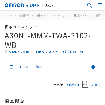
制御機器
Japan
ホーム
>
商品情報
>
商品カテゴリ
>
スイッチ
>
押ボタンスイッチ/表示灯
押ボタンスイッチ
A30NL-MMM-TWA-P102-
WB
A30NN / A30NL 押ボタンスイッチ 形式仕様一覧
マイリストに追加
日本語
English
PDF出力
商品概要