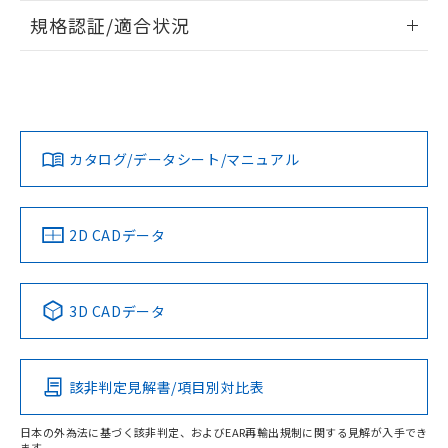
情報更新：2026/7/29
規格認証/適合状況
ログイン/会員登録
EU RoHS
注意事項・凡例
A30NL-MMM-TWA-P102-WBについての規格認証/適合状況に
ついては、「カスタマーサポートセンタ お客様相談室」また
は貴社担当オムロン営業員または販売店にお問い合わせくだ
対応状況
対応予定月
※1
※2
さい。
ダウンロードデータをご利用いただく前に、以下を必ずお読
みください。
カタログ/データシート/マニュアル
対応済み
ソフトウェアの使用条件
お問い合わせ
中国 RoHS
注意事項・凡例
2D CADデータ
中国 RoHS表
※1 ※2
3D CADデータ
Pb
Hg
Cd
Cr(VI)
該非判定見解書/項目別対比表
X
O
O
O
日本の外為法に基づく該非判定、およびEAR再輸出規制に関する見解が入手でき
ます。