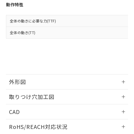
登録された部品リストについて、当社
動作特性
および当社の共同利用者が、当社の製
下記の非含有証明書をダウンロードするこ
品・サービスに関するお客様との取
とができます。
合意する
キャンセル
引・商談に必要な範囲で利用すること
全体の動きに必要な力(TTF)
をご了承ください。
EU RoHS指令（10物質）の非含有証明書
全体の動き(TT)
※当社の共同利用者とは、
"個人情報
51物質の非含有証明書（当社基準）
の共同利用に関して"
の「1.共同利
※本証明書は発行日時点で非含有を証明す
用者の範囲」に記載されている法人を
るもので、過去に遡って非含有を証明する
指します。
ものではありません。
また、RoHS指令のフタル酸エステル類４
物質の対応では、対応完了までの期間は出
荷製品に未対応品が混在することから備考
外形図
欄に対応日を記載しておりました。
既に当社にて対応品への在庫切替を完了
情報更新：2026/05/21
していることから、特段のことがない限
取りつけ穴加工図
り、2022年1月12日より割愛しておりま
す。
情報更新：2026/05/21
CAD
ログイン/会員登録いただくと、CADデータをダウンロー
RoHS/REACH対応状況
ドすることができます。