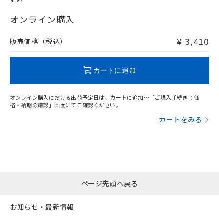
"対応済み"や非含有の記載がされた商品であっても、流通
在庫等で未対応品が混在する可能性があります。
オンライン購入
非含有品が必要な際は、弊社営業部門もしくは販売店へお
問い合わせください。
¥ 3,410
販売価格（税込）
この製品のRoHS/REACH対応状況ページへ
カートに追加
オンライン購入における出荷予定日は、カートに追加～「ご購入手続き：価
格・納期の確認」画面にてご確認ください。
カートをみる
ページ先頭へ戻る
お知らせ・最新情報