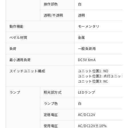
操作部色
白
透明/不透明
透明
動作機能
モーメンタリ
ベゼル材質
金属
負荷
一般負荷用
最小適用負荷
DC5V 6mA
スイッチユニット構成
ユニット位置1: NO
ユニット位置2: 点灯ユニット
ユニット位置3: NC
ランプ
照光部方式
LEDランプ
ランプ色
白
定格電圧
AC/DC12V
使用電圧
AC/DC12V±10%