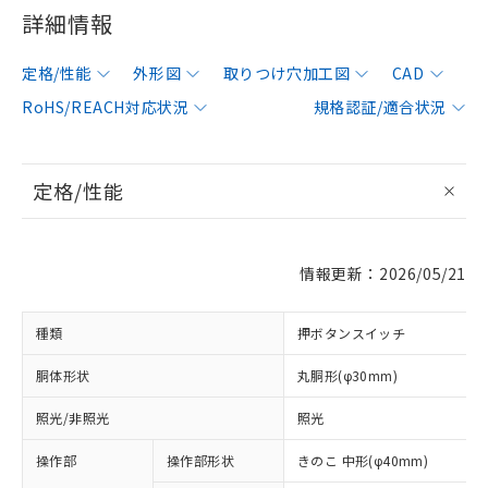
詳細情報
定格/性能
外形図
取りつけ穴加工図
CAD
RoHS/REACH対応状況
規格認証/適合状況
定格/性能
情報更新：2026/05/21
種類
押ボタンスイッチ
胴体形状
丸胴形(φ30mm)
照光/非照光
照光
操作部
操作部形状
きのこ 中形(φ40mm)