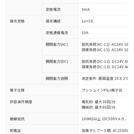
定格電流
5mA
※1 対応状況
接点定格
接点構成
1a+1b
定格通電電流
10A
対応済み：EU RoHS指令（10物質）の
非含有に対応した製品が提供可能な商品で
開閉能力(AC)
抵抗負荷(AC-12): AC24V 10A/A
す。
誘導負荷(AC-15): AC24V 10A/AC
対応予定：EU RoHS指令（10物質）の非含
ご利用条件
有に対応した製品に切り替える予定のある
開閉能力(DC)
抵抗負荷(DC-12): DC24V 8A/DC
商品です。
誘導負荷(DC-13): DC24V 4A/DC
対応予定なし：EU RoHS指令（10物質）の
以下の条件をお読みいただき、同意のうえ
非含有に非対応の商品で、対応品を出す予
開閉能力説明
測定条件: 周囲温度 20±2℃、
ご利用ください。
定はありません。
端子仕様
プッシュインPlus端子台
調査・確認中：EU RoHS指令（10物質）の
本サービスは、当社制御機器事業取扱
※1 中国RoHS○×表
非含有の対応状況を調査中または確認中の
商品の当社在庫状況および標準価格
許容操作頻度
電気的: 最大30回/分
商品です。
(税抜)を提供させていただくもので
機械的: 最大60回/分
「○」：最大均質材料含有率が中国RoHSの
非該当品：ライセンス料など無形物で、有
す。
基準値以下であることを示します。
害物質有無と関係のない商品です。
当社制御機器事業取扱商品の中には、
絶縁抵抗
100MΩ以上 (DC500Vメガ、
「×」：最大均質材料含有率が中国RoHSの
仕入先様の事情により、非含有部品として
本サービスの対象外となる商品もある
基準値を超えていることを示します。
いたものが、含有品と判明した場合などや
当社は、これら貴社製品のうち、外国
耐電圧
各端子とアース間: AC2500V 50/
ことをご了承ください。
「－」：未確認です。当社販売部門へお問