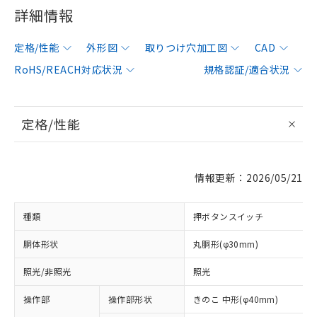
詳細情報
定格/性能
外形図
取りつけ穴加工図
CAD
RoHS/REACH対応状況
規格認証/適合状況
定格/性能
情報更新：2026/05/21
種類
押ボタンスイッチ
胴体形状
丸胴形(φ30mm)
照光/非照光
照光
操作部
操作部形状
きのこ 中形(φ40mm)