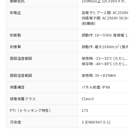
号
覧された時点での実際の在庫および標
絶縁抵抗
100MΩ以上 (DC500Vメガ、
Pb(鉛) :1000ppm、 Hg(水銀) : 1000ppm、 Cd(カドミウ
可)を取得するなどの必要な手続きを
六価クロム(Cr(Ⅵ)) 1000ppm以下、ポリ臭化ビフェニル
ム) : 100ppm、
準価格とは異なる場合があることをご
類(PBB) 1000ppm以下、ポリ臭化ジフェニルエーテル類
Cr(Ⅵ)(六価クロム) : 1000ppm、 PBBs(ポリ臭化ビフェ
とります。
了承ください。
耐電圧
各端子とアース間: AC2500V 50/
(PBDE) 1000ppm以下、フタル酸ビス(2-エチルヘキシ
○
一定数以上の在庫あり
ニル類) : 1000ppm、 PBDEs(ポリ臭化ジフェニルエーテ
当社は規制貨物を破棄する場合は、完
同極端子間: AC2500V 50/60
ル) (DEHP)(別名：DOP) 1000ppm以下、フタル酸ブチ
正式な納期状況および標準価格はお客
ル類) : 1000ppm、
ルベンジル（BBP） 1000ppm以下、フタル酸ジブチル
全に破砕するなど、違法に輸出されな
(初期値)
DBP(フタル酸ジブチル) : 1000ppm、 DIBP(フタル酸ジ
様のお取引先、またはお客様担当のオ
（DBP） 1000ppm以下、フタル酸ジイソブチル
イソブチル) : 1000ppm、 BBP(フタル酸ブチルベンジ
△
一定数には満たないが在庫あり
いよう必要な手段を講じます。
ムロン制御機器販売店・当社販売員に
(DIBP) 1000ppm以下
ル) : 1000ppm、
耐振動
誤動作: 10～55Hz 複振幅 1.
当社は貴社製品を、核兵器、ミサイ
但し、RoHS指令で産業用監視および制御機器に対する
DEHP(フタル酸ビス(2-エチルヘキシル)) : 1000ppm
ご相談ください。
適用除外項目は除く。
ル、化学兵器、生物兵器またはその他
－
在庫なし(最新の在庫状況につ
オムロン制御機器販売店や当社販売拠
フタル酸エステル類の４物質については閾値を超える意
2
耐衝撃
誤動作: 最大1000m/s
(接点開
武器並びにこれらの製造装置等に一切
いては、お客様のお取引先、ま
図的な使用がないことを確認しています。
点は「
販売ネットワーク
」をご確認
※2 環境保護使用期限
使用いたしません。
たはお客様担当のオムロン制御
ください。
周囲温度範囲
使用時: -25～55℃ (ただし
当社は、貴社製品を第三者に販売する
機器販売店・当社販売員にご確
在庫状況および標準価格結果を当社の
保存時: -40～80℃ (ただし
※2 対応予定月
「ｅ」：有害物質（10物質）のすべてが基
場合は、上記1、2および3の内容を当
認ください)
事前の承諾なく第三者に漏洩または開
準値以下であることを示します。
該第三者に通知します。また当社は、
示しないようお願いします。
周囲湿度範囲
使用時: 35～85%RH
部品在庫の切り替え状況などにより、予定
「10」：通常の使用状況下において有害物
販売先および販売に係わる関係者が違
マイパーツ機能（部品リスト作成サー
空
受注生産機種、また在庫状況の
月が前後することがあります。
質が外部に漏えいし、環境に深刻な影響を
法に輸出するおそれがある場合は、取
保護構造
パネル前面: IP66
ビス）をご利用いただくには、I-Web
白
情報を公開していない機種
及ぼさない年数を意味します。
り引きをいたしません。
メンバーズにご登録されている必要が
「－」：未確認です。当社販売部門へお問
感電保護クラス
Class II
あります。
い合わせください。
お客様が当ウェブサイト上で当社にご
※3 非含有証明書ダウンロード
PTI（トラッキング特性）
175
登録された部品リストについて、当社
および当社の共同利用者が、当社の製
汚染度
3 (EN60947-5-1)
下記の非含有証明書をダウンロードするこ
品・サービスに関するお客様との取
とができます。
合意する
キャンセル
引・商談に必要な範囲で利用すること