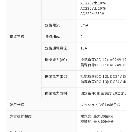
AC220V±10%
AC230V±10%
対応済み：EU RoHS指令（10物質）の
AC220～250V
非含有に対応した製品が提供可能な商品で
す。
定格電流
5mA
対応予定：EU RoHS指令（10物質）の非含
ご利用条件
有に対応した製品に切り替える予定のある
接点定格
接点構成
2a
商品です。
定格通電電流
10A
対応予定なし：EU RoHS指令（10物質）の
以下の条件をお読みいただき、同意のうえ
非含有に非対応の商品で、対応品を出す予
ご利用ください。
開閉能力(AC)
抵抗負荷(AC-12): AC24V 10A/A
定はありません。
誘導負荷(AC-15): AC24V 10A/AC
調査・確認中：EU RoHS指令（10物質）の
本サービスは、当社制御機器事業取扱
※1 中国RoHS○×表
非含有の対応状況を調査中または確認中の
商品の当社在庫状況および標準価格
開閉能力(DC)
抵抗負荷(DC-12): DC24V 8A/DC
商品です。
誘導負荷(DC-13): DC24V 4A/DC
(税抜)を提供させていただくもので
「○」：最大均質材料含有率が中国RoHSの
非該当品：ライセンス料など無形物で、有
す。
基準値以下であることを示します。
害物質有無と関係のない商品です。
開閉能力説明
測定条件: 周囲温度 20±2℃、
当社制御機器事業取扱商品の中には、
「×」：最大均質材料含有率が中国RoHSの
仕入先様の事情により、非含有部品として
本サービスの対象外となる商品もある
基準値を超えていることを示します。
いたものが、含有品と判明した場合などや
端子仕様
プッシュインPlus端子台
当社は、これら貴社製品のうち、外国
ことをご了承ください。
「－」：未確認です。当社販売部門へお問
むを得ず変更することがあります。
為替および外国貿易法に定める商品
在庫状況および標準価格照会結果は、
い合わせください。
許容操作頻度
電気的: 最大30回/分
（以下｢規制貨物等」という）を輸出
記載している更新日時点での社内デー
機械的: 最大60回/分
*EU RoHS指令（10物質）：
または国外への提供する場合は、日本
記
タに基づき作成されるものであり、閲
説明
鉛(Pb) 1000ppm以下、 水銀(Hg) 1000ppm以下、 カド
*中国RoHS10物質の基準値 (GB/T26572)：
国政府の輸出許可(または役務取引許
ミウム(Cd) 100ppm以下、