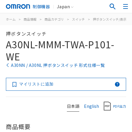
制御機器
Japan
ホーム
>
商品情報
>
商品カテゴリ
>
スイッチ
>
押ボタンスイッチ/表示灯
押ボタンスイッチ
A30NL-MMM-TWA-P101-
WE
A30NN / A30NL 押ボタンスイッチ 形式仕様一覧
マイリストに追加
日本語
English
PDF出力
商品概要