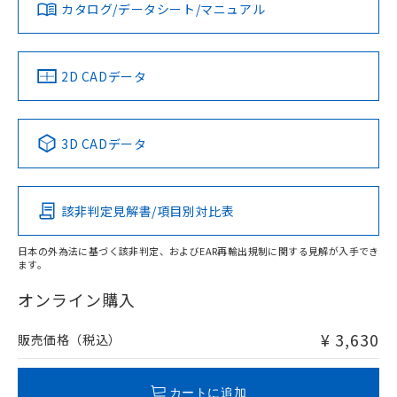
みください。
カタログ/データシート/マニュアル
対応済み
ソフトウェアの使用条件
お問い合わせ
中国 RoHS
注意事項・凡例
2D CADデータ
中国 RoHS表
※1 ※2
3D CADデータ
Pb
Hg
Cd
Cr(VI)
該非判定見解書/項目別対比表
O
O
O
O
日本の外為法に基づく該非判定、およびEAR再輸出規制に関する見解が入手でき
ます。
"対応済み"や非含有の記載がされた商品であっても、流通
在庫等で未対応品が混在する可能性があります。
オンライン購入
非含有品が必要な際は、弊社営業部門もしくは販売店へお
問い合わせください。
¥ 3,630
販売価格（税込）
この製品のRoHS/REACH対応状況ページへ
カートに追加