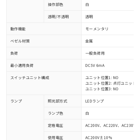
操作部色
白
透明/不透明
透明
動作機能
モーメンタリ
ベゼル材質
金属
負荷
一般負荷用
最小適用負荷
DC5V 6mA
スイッチユニット構成
ユニット位置1: NO
ユニット位置2: 点灯ユニット
ユニット位置3: NO
ランプ
照光部方式
LEDランプ
ランプ色
白
定格電圧
AC200V、AC220V、AC230V、
使用電圧
AC200V±10%
※1 対応状況