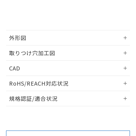
をご了承ください。
EU RoHS指令（10物質）の非含有証明書
※当社の共同利用者とは、
"個人情報
51物質の非含有証明書（当社基準）
の共同利用に関して"
の「1.共同利
※本証明書は発行日時点で非含有を証明す
用者の範囲」に記載されている法人を
るもので、過去に遡って非含有を証明する
指します。
ものではありません。
外形図
また、RoHS指令のフタル酸エステル類４
物質の対応では、対応完了までの期間は出
情報更新：2026/05/21
取りつけ穴加工図
荷製品に未対応品が混在することから備考
欄に対応日を記載しておりました。
情報更新：2026/05/21
既に当社にて対応品への在庫切替を完了
CAD
していることから、特段のことがない限
り、2022年1月12日より割愛しておりま
ログイン/会員登録いただくと、CADデータをダウンロー
RoHS/REACH対応状況
す。
ドすることができます。
情報更新：2026/7/29
規格認証/適合状況
ログイン/会員登録
EU RoHS
注意事項・凡例
A30NL-MMM-TWA-P101-WEについての規格認証/適合状況に
ついては、「カスタマーサポートセンタ お客様相談室」また
は貴社担当オムロン営業員または販売店にお問い合わせくだ
対応状況
対応予定月
※1
※2
さい。
ダウンロードデータをご利用いただく前に、以下を必ずお読