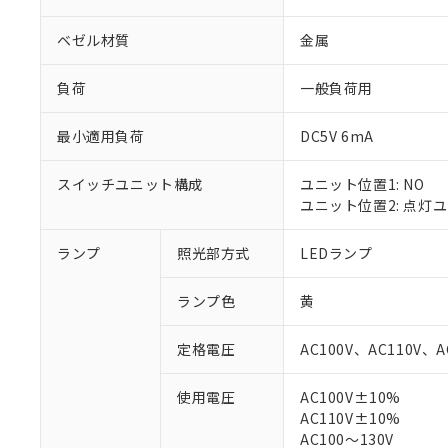
ベゼル材質
金属
負荷
一般負荷用
最小適用負荷
DC5V 6mA
スイッチユニット構成
ユニット位置1: NO
ユニット位置2: 点灯
ランプ
照光部方式
LEDランプ
※1 対応状況
ランプ色
黄
対応済み：EU
対応予定：EU R
定格電圧
AC100V、AC110V、A
対応予定なし：EU
調査・確認中：EU
ご利用条件
使用電圧
AC100V±10%
非該当品：ライセ
AC110V±10%
※1 中国RoHS
仕入先様の事情に
AC100～130V