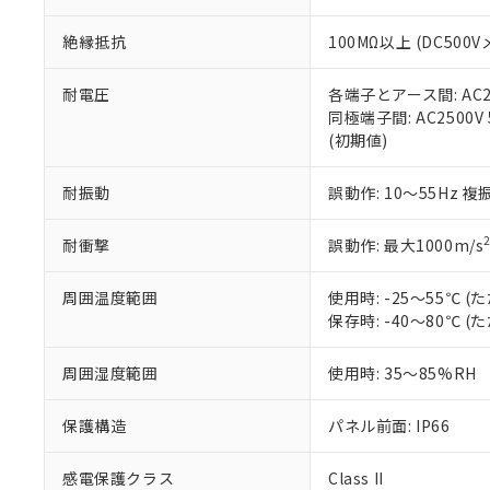
※本証明書は発行
また、RoHS指
絶縁抵抗
100MΩ以上 (DC5
混在することから
既に当社にて対応
り割愛しておりま
耐電圧
各端子とアース間: AC250
同極端子間: AC2500V
(初期値)
耐振動
誤動作: 10～55Hz 複
耐衝撃
誤動作: 最大1000m/s
周囲温度範囲
使用時: -25～55℃
保存時: -40～80℃
周囲湿度範囲
使用時: 35～85%RH
保護構造
パネル前面: IP66
感電保護クラス
Class II