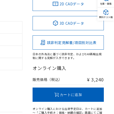
2D CADデータ
在庫・価格
無料テスト機
3D CADデータ
該非判定見解書/項目別対比表
日本の外為法に基づく該非判定、およびEAR再輸出規
制に関する見解が入手できます。
オンライン購入
¥ 3,240
販売価格（税込）
カートに追加
オンライン購入における出荷予定日は、カートに追加
～「ご購入手続き：価格・納期の確認」画面にてご確