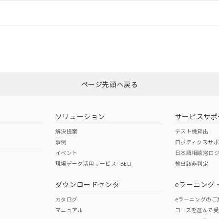
情報更新：
ログイン/会員登録
合状況については、「カスタマーサポートセンタ お客様相談室」または貴社
みください。
非含有証明書
※3
ページ先頭へ戻る
ダウンロードはこちら
ソリューション
サービスサポ
解決提案
テスト機貸出
事例
ロボティクスサ
イベント
日本語相談窓口
現場データ活用サービスi-BELT
輸出該非判定
I)
PBBs
PBDEs
DBP
ダウンロードセンタ
eラーニング
カタログ
eラーニングのご
マニュアル
コースを選んで受
O
O
O