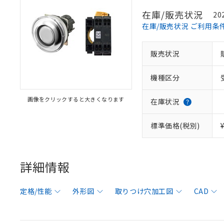
在庫/販売状況
20
在庫/販売状況 ご利用条
販売状況
機種区分
画像をクリックすると大きくなります
在庫状況
標準価格(税別)
詳細情報
定格/性能
外形図
取りつけ穴加工図
CAD