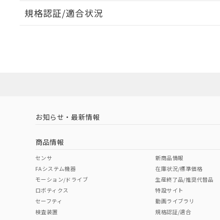
規格認証/適合状況
EU RoHS
注意事項・凡例
A30NL-MMM-TWA-P100-YDについての規格認証/適
営業員または販売店にお問い合わせください。
ダウンロードデータをご利用いただく前に、以下を必ずお読
対応状況
対応予定月
※1
※2
ソフトウェアの使用条件
対応済み
お知らせ・最新情報
中国 RoHS
注意事項・凡例
商品情報
中国 RoHS表
※1 ※2
センサ
新商品情報
FAシステム機器
在庫状況/標準価格
Pb
Hg
Cd
Cr(V
モーション/ドライブ
生産終了品/推奨代替品
ロボティクス
特設サイト
セーフティ
動画ライブラリ
検査装置
規格認証/適合
O
O
O
O