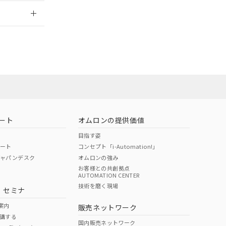
2026/7/29
担当オムロン
お問い合わせ
ート
オムロンの提供価値
目指す姿
ポート
コンセプト「i-Automation!」
ジャパンデスク
オムロンの強み
お客様との共創拠点
AUTOMATION CENTER
DIBP
BBP
DEHP
環境保護
技術を磨く現場
・セミナ
使用期限
案内
販売ネットワーク
講する
O
O
O
e
国内販売ネットワーク