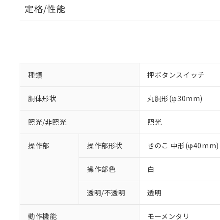
定格/性能
種類
押ボタンスイッチ
胴体形状
丸胴形(φ30mm)
照光/非照光
照光
操作部
操作部形状
きのこ 中形(φ40mm)
操作部色
白
透明/不透明
透明
動作機能
モーメンタリ