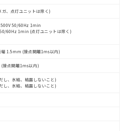
日時点で非含有を証明するもので、過去に遡って非含有を証明するも
令のフタル酸エステル類４物質の対応では、対応完了までの期間は出
00Vメガ、点灯ユニットは除く)
備考欄に対応日を記載しておりました。
品への在庫切替を完了していることから、特段のことがない限り、20
す。
0V 50/60Hz 1min
 50/60Hz 1min (点灯ユニットは除く)
振幅 1.5mm (接点開離1ms以内)
2
(接点開離1ms以内)
 (ただし、氷結、結露しないこと)
 (ただし、氷結、結露しないこと)