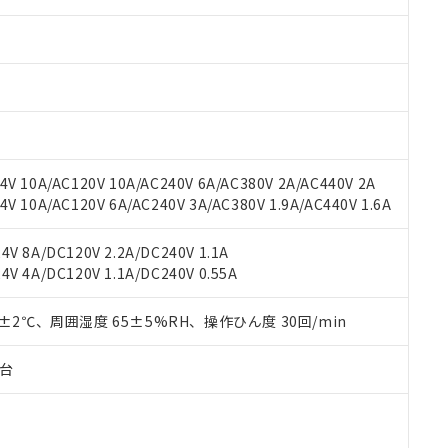
みいただき、同意のうえご利用ください。
材料含有率が中国RoHSの基準値以下であることを示します。
材料含有率が中国RoHSの基準値を超えていることを示します。
、当社制御機器事業取扱商品の当社在庫状況および標準価格(税抜)
ら貴社製品のうち、外国為替および外国貿易法に定める商品（以下｢
質）：
す。当社販売部門へお問い合わせください。
 水銀(Hg) 1000ppm以下、 カドミウム(Cd) 100ppm以下、
たは国外への提供する場合は、日本国政府の輸出許可(または役務取
000ppm以下、ポリ臭化ビフェニル類(PBB) 1000ppm以下、ポリ臭化ジフェニルエーテル類(P
事業取扱商品の中には、本サービスの対象外となる商品もあること
手続きをとります。
キシル) (DEHP)(別名：DOP) 1000ppm以下、フタル酸ブチルベンジル（BBP） 100
(GB/T26572)：
以下、フタル酸ジイソブチル (DIBP) 1000ppm以下
び標準価格照会結果は、記載している更新日時点での社内データに
物を破棄する場合は、完全に破砕するなど、違法に輸出されないよ
(水銀) : 1000ppm、 Cd(カドミウム) : 100ppm、
業用監視および制御機器に対する適用除外項目は除く。
覧された時点での実際の在庫および標準価格とは異なる場合がある
1000ppm、 PBBs(ポリ臭化ビフェニル類) : 1000ppm、 PBDEs(ポリ臭化ジフェニルエーテル類
物質については閾値を超える意図的な使用がないことを確認しています。
上の在庫あり
 1000ppm、 DIBP(フタル酸ジイソブチル) : 1000ppm、 BBP(フタル酸ブチルベンジル) :
品を、核兵器、ミサイル、化学兵器、生物兵器またはその他武器並
チルヘキシル)) : 1000ppm
況および標準価格はお客様のお取引先、またはお客様担当のオムロ
用いたしません。
V 10A/AC120V 10A/AC240V 6A/AC380V 2A/AC440V 2A
ご相談ください。
は満たないが在庫あり
製品を第三者に販売する場合は、上記1、2および3の内容を当該第
 10A/AC120V 6A/AC240V 3A/AC380V 1.9A/AC440V 1.6A
機器販売店や当社販売拠点は「
販売ネットワーク
」をご確認くだ
販売先および販売に係わる関係者が違法に輸出するおそれがある場
用期限
び標準価格結果を当社の事前の承諾なく第三者に漏洩または開示し
え状況などにより、予定月が前後することがあります。
(最新の在庫状況については、お客様のお取引先、またはお客様担当
V 8A/DC120V 2.2A/DC240V 1.1A
（10物質）のすべてが基準値以下であることを示します。
店・当社販売員にご確認ください)
V 4A/DC120V 1.1A/DC240V 0.55A
能（部品リスト作成サービス）をご利用いただくには、I-Webメン
使用状況下において有害物質が外部に漏えいし、環境に深刻な影響を
あります。
機種、また在庫状況の情報を公開していない機種
ェブサイト上で当社にご登録された部品リストについて、当社およ
0±2℃、周囲湿度 65±5%RH、操作ひん度 30回/min
書ダウンロード
す。当社販売部門へお問い合わせください。
品・サービスに関するお客様との取引・商談に必要な範囲で利用す
合意する
キャンセル
書をダウンロードすることができます。
子台
利用者とは、
"個人情報の共同利用に関して"
の「1.共同利用者の
します。
10物質）の非含有証明書
明書（当社基準）