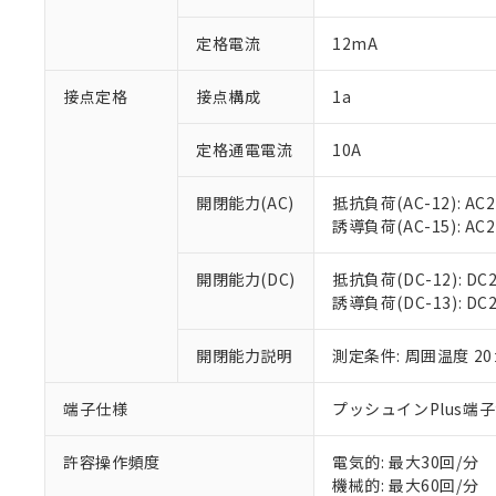
があります。
以下の条件をお読
「○」：最大均質
定格電流
12mA
「×」：最大均質
本サービスは
当社は、これ
*EU RoHS指令（10物
「－」：未確認で
鉛(Pb) 1000ppm以下、
くものです。
う）を輸出ま
記
説明
六価クロム(Cr(Ⅵ)) 1
接点定格
接点構成
1a
当社制御機器
などの必要な
フタル酸ビス(2-エチルヘ
号
*中国RoHS10物質の基準値 
ル（DBP） 1000ppm
在庫状況およ
当社は規制貨
Pb(鉛) :1000ppm、 Hg
但し、RoHS指令で産
のであり、閲
ます。
定格通電電流
10A
Cr(Ⅵ)(六価クロム) : 
フタル酸エステル類の４
○
一定数以
DBP(フタル酸ジブチル) :
い。
当社は貴社製
DEHP(フタル酸ビス(2-エ
正式な納期状
置等に一切使
開閉能力(AC)
抵抗負荷(AC-12): AC24
当社販売員に
※2 対応予定月
△
一定数に
当社は、貴社
誘導負荷(AC-15): AC24V
オムロン制御
また当社は、
※2 環境保護使
在庫状況およ
部品在庫の切り替
たしません。
－
在庫なし
開閉能力(DC)
抵抗負荷(DC-12): DC24
す。
「ｅ」：有害物質
機器販売
誘導負荷(DC-13): DC24
マイパーツ機
「10」：通常の
ている必要が
味します。
空
受注生産
お客様が当ウ
開閉能力説明
測定条件: 周囲温度 2
※3 非含有証明
「－」：未確認で
白
が、当社の製
さい。
下記の非含有証明
端子仕様
プッシュインPlus端
※当社の共同
いる法人を指
EU RoHS指令（
許容操作頻度
電気的: 最大30回/分
51物質の非含有証
機械的: 最大60回/分