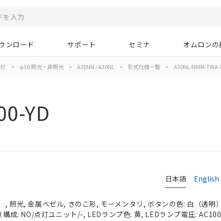
ウンロード
サポート
セミナ
オムロンの
示灯
>
φ30:照光・非照光
>
A30NN / A30NL
>
形式仕様一覧
>
A30NL-MMM-TWA-P
00-YD
日本語
English
 照光, 金属ベゼル, きのこ形, モーメンタリ, ボタンの色: 白（透明）, 
成: NO/点灯ユニット/-, LEDランプ色: 黄, LEDランプ電圧: AC100/