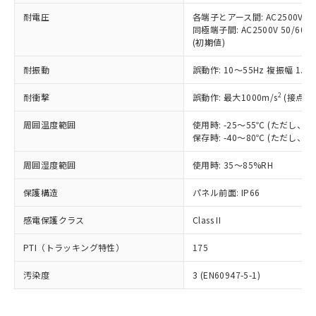
可)を取得するなどの必要な手続きを
六価クロム(Cr(Ⅵ)) 1000ppm以下、ポリ臭化ビフェニル
ム) : 100ppm、
準価格とは異なる場合があることをご
類(PBB) 1000ppm以下、ポリ臭化ジフェニルエーテル類
耐電圧
各端子とアース間: AC2500V 50/
Cr(Ⅵ)(六価クロム) : 1000ppm、 PBBs(ポリ臭化ビフェ
とります。
了承ください。
(PBDE) 1000ppm以下、フタル酸ビス(2-エチルヘキシ
○
一定数以上の在庫あり
ニル類) : 1000ppm、 PBDEs(ポリ臭化ジフェニルエーテ
同極端子間: AC2500V 50/60
当社は規制貨物を破棄する場合は、完
ル) (DEHP)(別名：DOP) 1000ppm以下、フタル酸ブチ
正式な納期状況および標準価格はお客
ル類) : 1000ppm、
(初期値)
ルベンジル（BBP） 1000ppm以下、フタル酸ジブチル
全に破砕するなど、違法に輸出されな
DBP(フタル酸ジブチル) : 1000ppm、 DIBP(フタル酸ジ
様のお取引先、またはお客様担当のオ
（DBP） 1000ppm以下、フタル酸ジイソブチル
イソブチル) : 1000ppm、 BBP(フタル酸ブチルベンジ
△
一定数には満たないが在庫あり
いよう必要な手段を講じます。
ムロン制御機器販売店・当社販売員に
(DIBP) 1000ppm以下
耐振動
誤動作: 10～55Hz 複振幅 1.
ル) : 1000ppm、
当社は貴社製品を、核兵器、ミサイ
但し、RoHS指令で産業用監視および制御機器に対する
DEHP(フタル酸ビス(2-エチルヘキシル)) : 1000ppm
ご相談ください。
適用除外項目は除く。
ル、化学兵器、生物兵器またはその他
－
在庫なし(最新の在庫状況につ
2
オムロン制御機器販売店や当社販売拠
耐衝撃
誤動作: 最大1000m/s
(接点開
フタル酸エステル類の４物質については閾値を超える意
武器並びにこれらの製造装置等に一切
いては、お客様のお取引先、ま
図的な使用がないことを確認しています。
点は「
販売ネットワーク
」をご確認
※2 環境保護使用期限
使用いたしません。
たはお客様担当のオムロン制御
周囲温度範囲
使用時: -25～55℃ (ただし
ください。
当社は、貴社製品を第三者に販売する
保存時: -40～80℃ (ただし
機器販売店・当社販売員にご確
在庫状況および標準価格結果を当社の
※2 対応予定月
「ｅ」：有害物質（10物質）のすべてが基
場合は、上記1、2および3の内容を当
認ください)
事前の承諾なく第三者に漏洩または開
準値以下であることを示します。
周囲湿度範囲
使用時: 35～85%RH
該第三者に通知します。また当社は、
示しないようお願いします。
部品在庫の切り替え状況などにより、予定
「10」：通常の使用状況下において有害物
販売先および販売に係わる関係者が違
マイパーツ機能（部品リスト作成サー
空
受注生産機種、また在庫状況の
保護構造
パネル前面: IP66
月が前後することがあります。
質が外部に漏えいし、環境に深刻な影響を
法に輸出するおそれがある場合は、取
ビス）をご利用いただくには、I-Web
白
情報を公開していない機種
及ぼさない年数を意味します。
り引きをいたしません。
メンバーズにご登録されている必要が
感電保護クラス
Class II
「－」：未確認です。当社販売部門へお問
あります。
い合わせください。
お客様が当ウェブサイト上で当社にご
PTI（トラッキング特性）
175
※3 非含有証明書ダウンロード
登録された部品リストについて、当社
および当社の共同利用者が、当社の製
汚染度
3 (EN60947-5-1)
下記の非含有証明書をダウンロードするこ
品・サービスに関するお客様との取
とができます。
合意する
キャンセル
引・商談に必要な範囲で利用すること