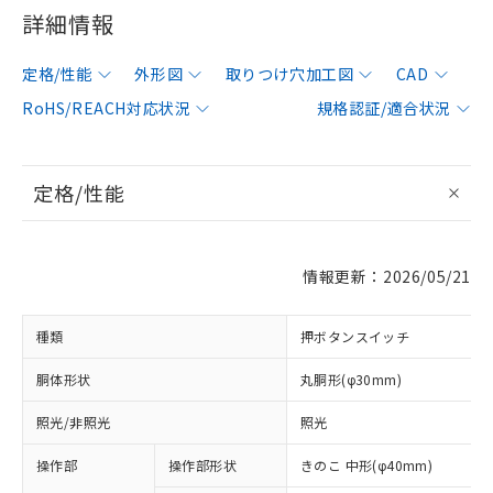
詳細情報
定格/性能
外形図
取りつけ穴加工図
CAD
RoHS/REACH対応状況
規格認証/適合状況
定格/性能
情報更新：2026/05/21
種類
押ボタンスイッチ
胴体形状
丸胴形(φ30mm)
照光/非照光
照光
操作部
操作部形状
きのこ 中形(φ40mm)