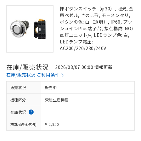
押ボタンスイッチ（φ30）, 照光, 金
属ベゼル, きのこ形, モーメンタリ,
ボタンの色: 白（透明）, IP66, プッ
シュインPlus端子台, 接点構成: NO/
点灯ユニット/-, LEDランプ色: 白,
LEDランプ電圧:
AC200/220/230/240V
在庫/販売状況
2026/08/07 00:00 情報更新
在庫/販売状況 ご利用条件
販売状況
販売中
機種区分
受注生産機種
在庫状況
標準価格(税別)
¥ 2,950