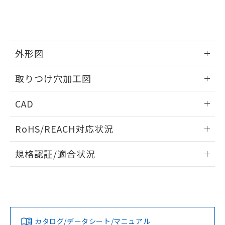
をご了承ください。
EU RoHS指令（10物質）の非含有証明書
※当社の共同利用者とは、
"個人情報
51物質の非含有証明書（当社基準）
の共同利用に関して"
の「1.共同利
※本証明書は発行日時点で非含有を証明す
用者の範囲」に記載されている法人を
るもので、過去に遡って非含有を証明する
指します。
ものではありません。
外形図
また、RoHS指令のフタル酸エステル類４
情報更新：2026/05/21
物質の対応では、対応完了までの期間は出
取りつけ穴加工図
荷製品に未対応品が混在することから備考
欄に対応日を記載しておりました。
情報更新：2026/05/21
CAD
既に当社にて対応品への在庫切替を完了
していることから、特段のことがない限
ログイン/会員登録いただくと、CADデータをダウンロー
り、2022年1月12日より割愛しておりま
RoHS/REACH対応状況
ドすることができます。
す。
情報更新：2026/7/29
規格認証/適合状況
ログイン/会員登録
EU RoHS
注意事項・凡例
A30NL-MMM-TWA-P100-WEについての規格認証/適合状況に
ついては、「カスタマーサポートセンタ お客様相談室」また
は貴社担当オムロン営業員または販売店にお問い合わせくだ
対応状況
対応予定月
※1
※2
さい。
ダウンロードデータをご利用いただく前に、以下を必ずお読
みください。
カタログ/データシート/マニュアル
対応済み