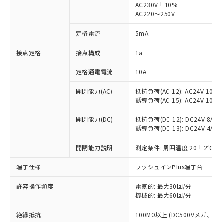
AC230V±10%
AC220～250V
対応済み：EU RoHS指令（10物質）の
非含有に対応した製品が提供可能な商品で
定格電流
5mA
す。
対応予定：EU RoHS指令（10物質）の非含
接点定格
接点構成
1a
ご利用条件
有に対応した製品に切り替える予定のある
商品です。
定格通電電流
10A
対応予定なし：EU RoHS指令（10物質）の
以下の条件をお読みいただき、同意のうえ
非含有に非対応の商品で、対応品を出す予
開閉能力(AC)
抵抗負荷(AC-12): AC24V 10A/A
ご利用ください。
定はありません。
誘導負荷(AC-15): AC24V 10A/AC
調査・確認中：EU RoHS指令（10物質）の
本サービスは、当社制御機器事業取扱
※1 中国RoHS○×表
非含有の対応状況を調査中または確認中の
開閉能力(DC)
抵抗負荷(DC-12): DC24V 8A/DC
商品の当社在庫状況および標準価格
誘導負荷(DC-13): DC24V 4A/DC
商品です。
(税抜)を提供させていただくもので
「○」：最大均質材料含有率が中国RoHSの
非該当品：ライセンス料など無形物で、有
す。
開閉能力説明
測定条件: 周囲温度 20±2℃、
基準値以下であることを示します。
害物質有無と関係のない商品です。
当社制御機器事業取扱商品の中には、
「×」：最大均質材料含有率が中国RoHSの
仕入先様の事情により、非含有部品として
本サービスの対象外となる商品もある
端子仕様
プッシュインPlus端子台
基準値を超えていることを示します。
いたものが、含有品と判明した場合などや
当社は、これら貴社製品のうち、外国
ことをご了承ください。
「－」：未確認です。当社販売部門へお問
むを得ず変更することがあります。
為替および外国貿易法に定める商品
在庫状況および標準価格照会結果は、
許容操作頻度
電気的: 最大30回/分
い合わせください。
（以下｢規制貨物等」という）を輸出
機械的: 最大60回/分
記載している更新日時点での社内デー
*EU RoHS指令（10物質）：
または国外への提供する場合は、日本
記
タに基づき作成されるものであり、閲
説明
鉛(Pb) 1000ppm以下、 水銀(Hg) 1000ppm以下、 カド
*中国RoHS10物質の基準値 (GB/T26572)：
国政府の輸出許可(または役務取引許
絶縁抵抗
100MΩ以上 (DC500Vメガ、
号
覧された時点での実際の在庫および標
ミウム(Cd) 100ppm以下、
Pb(鉛) :1000ppm、 Hg(水銀) : 1000ppm、 Cd(カドミウ