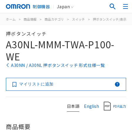
制御機器
Japan
ホーム
>
商品情報
>
商品カテゴリ
>
スイッチ
>
押ボタンスイッチ/表示灯
押ボタンスイッチ
A30NL-MMM-TWA-P100-
WE
A30NN / A30NL 押ボタンスイッチ 形式仕様一覧
マイリストに追加
日本語
English
PDF出力
商品概要