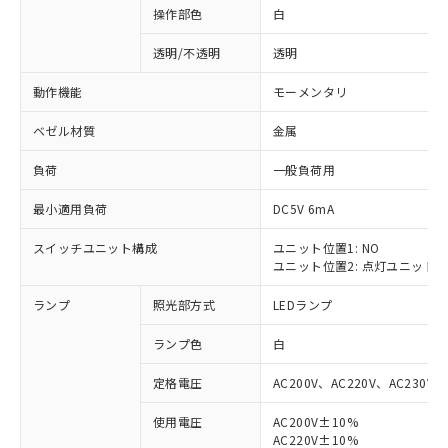
操作部色
白
透明/不透明
透明
動作機能
モーメンタリ
ベゼル材質
金属
負荷
一般負荷用
最小適用負荷
DC5V 6mA
スイッチユニット構成
ユニット位置1: NO
ユニット位置2: 点灯ユニット
ランプ
照光部方式
LEDランプ
ランプ色
白
定格電圧
AC200V、AC220V、AC230V、
使用電圧
AC200V±10%
※1 対応状況
AC220V±10%