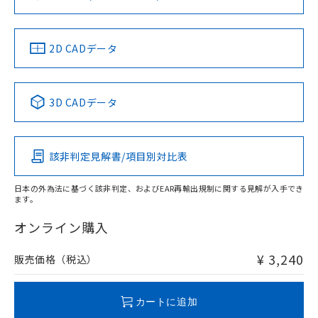
ソフトウェアの使用条件
お問い合わせ
中国 RoHS
注意事項・凡例
2D CADデータ
中国 RoHS表
※1 ※2
3D CADデータ
Pb
Hg
Cd
Cr(VI)
該非判定見解書/項目別対比表
O
O
O
O
日本の外為法に基づく該非判定、およびEAR再輸出規制に関する見解が入手でき
ます。
"対応済み"や非含有の記載がされた商品であっても、流通
在庫等で未対応品が混在する可能性があります。
オンライン購入
非含有品が必要な際は、弊社営業部門もしくは販売店へお
問い合わせください。
¥ 3,240
販売価格（税込）
この製品のRoHS/REACH対応状況ページへ
カートに追加