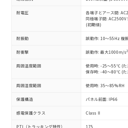
また、RoHS指
混在することから
既に当社にて対応
耐電圧
各端子とアース間: AC250
り割愛しておりま
同極端子間: AC2500V
(初期値)
耐振動
誤動作: 10～55Hz 複
耐衝撃
誤動作: 最大1000m/s
周囲温度範囲
使用時: -25～55℃
保存時: -40～80℃
周囲湿度範囲
使用時: 35～85%RH
保護構造
パネル前面: IP66
感電保護クラス
Class II
PTI（トラッキング特性）
175