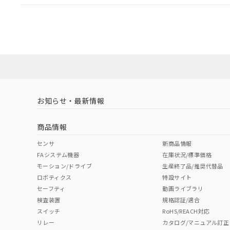
EU RoHS
注意事項・凡例
A30NL-MMM-TWA-P100-WBについての規格認証/
営業員または販売店にお問い合わせください。
ダウンロードデータをご利用いただく前に、以下を必ずお読
対応状況
対応予定月
※1
※2
ソフトウェアの使用条件
対応済み
お知らせ・最新情報
中国 RoHS
注意事項・凡例
商品情報
中国 RoHS表
※1 ※2
センサ
新商品情報
FAシステム機器
在庫状況/標準価格
Pb
Hg
Cd
Cr(V
モーション/ドライブ
生産終了品/推奨代替品
ロボティクス
特設サイト
セーフティ
動画ライブラリ
検査装置
規格認証/適合
X
O
O
O
スイッチ
RoHS/REACH対応
リレー
カタログ/マニュアル訂正