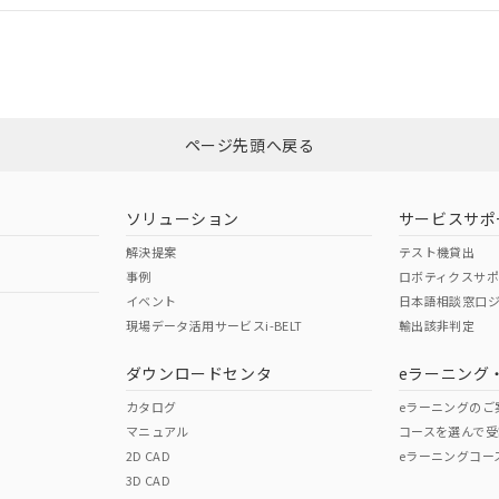
適合状況については、「カスタマーサポートセンタ お客様相談室」または貴
みください。
非含有証明書
※3
ページ先頭へ戻る
ダウンロードはこちら
ソリューション
サービスサポ
解決提案
テスト機貸出
事例
ロボティクスサ
イベント
日本語相談窓口
現場データ活用サービスi-BELT
輸出該非判定
I)
PBBs
PBDEs
DBP
ダウンロードセンタ
eラーニング
カタログ
eラーニングのご
マニュアル
コースを選んで受
O
O
O
2D CAD
eラーニングコー
3D CAD