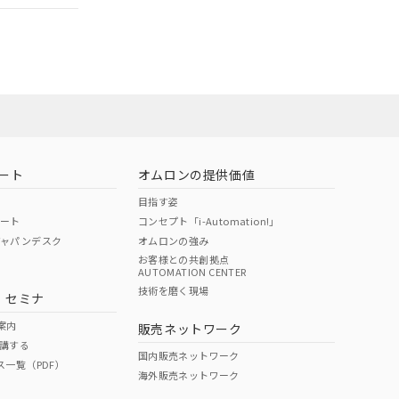
社担当オムロン
お問い合わせ
ート
オムロンの提供価値
目指す姿
ポート
コンセプト「i-Automation!」
ジャパンデスク
オムロンの強み
お客様との共創拠点
AUTOMATION CENTER
DIBP
BBP
DEHP
環境保護
技術を磨く現場
・セミナ
使用期限
案内
販売ネットワーク
講する
O
O
O
10
国内販売ネットワーク
ス一覧（PDF）
海外販売ネットワーク