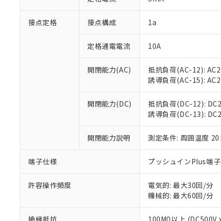
「×」：最大均質
本サービスは
当社は、これ
*EU RoHS指令（10物
「－」：未確認で
鉛(Pb) 1000ppm以下、
接点定格
接点構成
1a
くものです。
う）を輸出ま
記
説明
六価クロム(Cr(Ⅵ)) 1
当社制御機器
などの必要な
フタル酸ビス(2-エチルヘ
号
*中国RoHS10物質の基準値 
ル（DBP） 1000ppm
在庫状況およ
当社は規制貨
定格通電電流
10A
Pb(鉛) :1000ppm、 Hg
但し、RoHS指令で産
のであり、閲
ます。
Cr(Ⅵ)(六価クロム) : 
フタル酸エステル類の４
○
一定数以
DBP(フタル酸ジブチル) :
い。
当社は貴社製
開閉能力(AC)
抵抗負荷(AC-12): AC24
DEHP(フタル酸ビス(2-エ
正式な納期状
置等に一切使
誘導負荷(AC-15): AC24V
当社販売員に
※2 対応予定月
△
一定数に
当社は、貴社
オムロン制御
また当社は、
※2 環境保護使
開閉能力(DC)
抵抗負荷(DC-12): DC24
在庫状況およ
部品在庫の切り替
たしません。
－
在庫なし
誘導負荷(DC-13): DC24
す。
「ｅ」：有害物質
機器販売
マイパーツ機
「10」：通常の
ている必要が
開閉能力説明
測定条件: 周囲温度 2
味します。
空
受注生産
お客様が当ウ
※3 非含有証明
「－」：未確認で
白
が、当社の製
端子仕様
プッシュインPlus端
さい。
下記の非含有証明
※当社の共同
許容操作頻度
電気的: 最大30回/分
いる法人を指
EU RoHS指令（
機械的: 最大60回/分
51物質の非含有証
※本証明書は発行
絶縁抵抗
100MΩ以上 (DC5