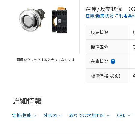
在庫/販売状況
20
在庫/販売状況 ご利用条
販売状況
機種区分
画像をクリックすると大きくなります
在庫状況
標準価格(税別)
詳細情報
定格/性能
外形図
取りつけ穴加工図
CAD