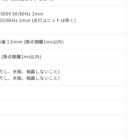
令のフタル酸エステル類４物質の対応では、対応完了までの期間は出
備考欄に対応日を記載しておりました。
品への在庫切替を完了していることから、特段のことがない限り、20
0V 50/60Hz 1min
す。
 50/60Hz 1min (点灯ユニットは除く)
振幅 1.5mm (接点開離1ms以内)
2
(接点開離1ms以内)
 (ただし、氷結、結露しないこと)
 (ただし、氷結、結露しないこと)