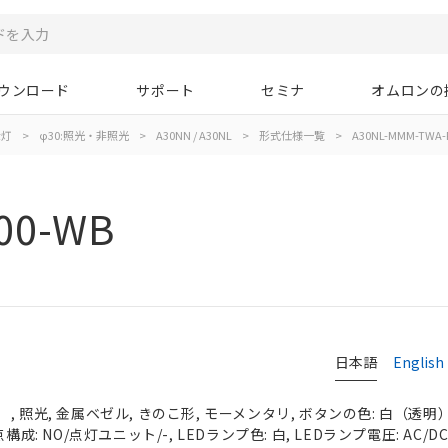
ウンロード
サポート
セミナ
オムロンの
示灯
>
φ30:照光・非照光
>
A30NN / A30NL
>
形式仕様一覧
>
A30NL-MMM-TWA-
00-WB
日本語
English
 照光, 金属ベゼル, きのこ形, モーメンタリ, ボタンの色: 白（透明）, 
構成: NO/点灯ユニット/-, LEDランプ色: 白, LEDランプ電圧: AC/DC