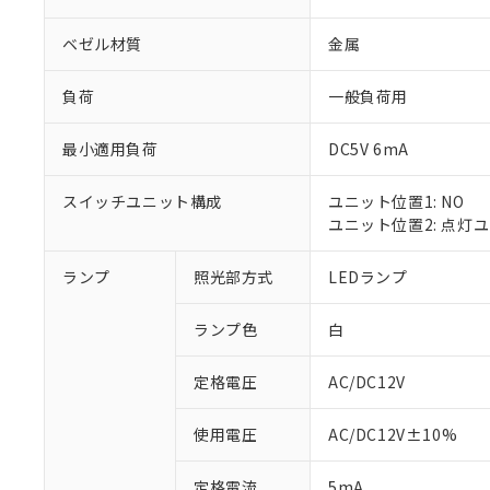
ベゼル材質
金属
負荷
一般負荷用
最小適用負荷
DC5V 6mA
スイッチユニット構成
ユニット位置1: NO
ユニット位置2: 点灯
ランプ
照光部方式
LEDランプ
※1 対応状況
ランプ色
白
対応済み：EU
対応予定：EU R
対応予定なし：EU
定格電圧
AC/DC12V
調査・確認中：EU
ご利用条件
非該当品：ライセ
使用電圧
AC/DC12V±10%
※1 中国RoHS
仕入先様の事情に
があります。
以下の条件をお読
定格電流
5mA
「○」：最大均質