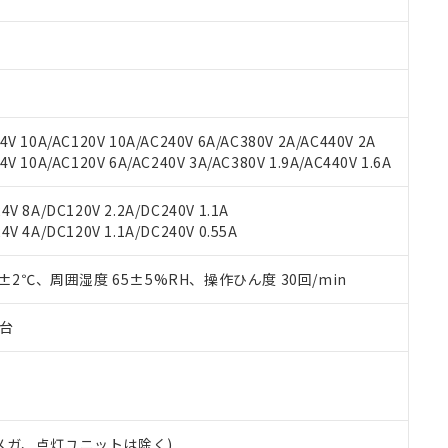
材料含有率が中国RoHSの基準値を超えていることを示します。
、当社制御機器事業取扱商品の当社在庫状況および標準価格(税抜)
ら貴社製品のうち、外国為替および外国貿易法に定める商品（以下｢
質）：
す。当社販売部門へお問い合わせください。
 水銀(Hg) 1000ppm以下、 カドミウム(Cd) 100ppm以下、
たは国外への提供する場合は、日本国政府の輸出許可(または役務取
000ppm以下、ポリ臭化ビフェニル類(PBB) 1000ppm以下、ポリ臭化ジフェニルエーテル類(P
事業取扱商品の中には、本サービスの対象外となる商品もあること
手続きをとります。
キシル) (DEHP)(別名：DOP) 1000ppm以下、フタル酸ブチルベンジル（BBP） 100
(GB/T26572)：
以下、フタル酸ジイソブチル (DIBP) 1000ppm以下
び標準価格照会結果は、記載している更新日時点での社内データに
物を破棄する場合は、完全に破砕するなど、違法に輸出されないよ
(水銀) : 1000ppm、 Cd(カドミウム) : 100ppm、
業用監視および制御機器に対する適用除外項目は除く。
覧された時点での実際の在庫および標準価格とは異なる場合がある
1000ppm、 PBBs(ポリ臭化ビフェニル類) : 1000ppm、 PBDEs(ポリ臭化ジフェニルエーテル類
物質については閾値を超える意図的な使用がないことを確認しています。
上の在庫あり
 1000ppm、 DIBP(フタル酸ジイソブチル) : 1000ppm、 BBP(フタル酸ブチルベンジル) :
品を、核兵器、ミサイル、化学兵器、生物兵器またはその他武器並
V 10A/AC120V 10A/AC240V 6A/AC380V 2A/AC440V 2A
チルヘキシル)) : 1000ppm
況および標準価格はお客様のお取引先、またはお客様担当のオムロ
用いたしません。
 10A/AC120V 6A/AC240V 3A/AC380V 1.9A/AC440V 1.6A
ご相談ください。
は満たないが在庫あり
製品を第三者に販売する場合は、上記1、2および3の内容を当該第
機器販売店や当社販売拠点は「
販売ネットワーク
」をご確認くだ
販売先および販売に係わる関係者が違法に輸出するおそれがある場
用期限
V 8A/DC120V 2.2A/DC240V 1.1A
び標準価格結果を当社の事前の承諾なく第三者に漏洩または開示し
え状況などにより、予定月が前後することがあります。
(最新の在庫状況については、お客様のお取引先、またはお客様担当
V 4A/DC120V 1.1A/DC240V 0.55A
（10物質）のすべてが基準値以下であることを示します。
店・当社販売員にご確認ください)
能（部品リスト作成サービス）をご利用いただくには、I-Webメン
使用状況下において有害物質が外部に漏えいし、環境に深刻な影響を
あります。
0±2℃、周囲湿度 65±5%RH、操作ひん度 30回/min
機種、また在庫状況の情報を公開していない機種
ェブサイト上で当社にご登録された部品リストについて、当社およ
書ダウンロード
す。当社販売部門へお問い合わせください。
品・サービスに関するお客様との取引・商談に必要な範囲で利用す
合意する
キャンセル
子台
書をダウンロードすることができます。
利用者とは、
"個人情報の共同利用に関して"
の「1.共同利用者の
します。
10物質）の非含有証明書
明書（当社基準）
日時点で非含有を証明するもので、過去に遡って非含有を証明するも
00Vメガ、点灯ユニットは除く)