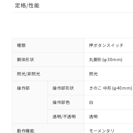
定格/性能
種類
押ボタンスイッチ
胴体形状
丸胴形(φ30mm)
照光/非照光
照光
操作部
操作部形状
きのこ 中形(φ40mm)
操作部色
白
透明/不透明
透明
動作機能
モーメンタリ