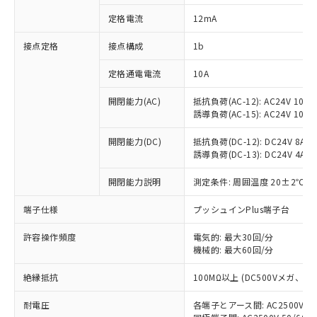
対応済み：EU RoHS指令（10物質）の
定格電流
12mA
非含有に対応した製品が提供可能な商品で
す。
接点定格
接点構成
1b
対応予定：EU RoHS指令（10物質）の非含
ご利用条件
有に対応した製品に切り替える予定のある
定格通電電流
10A
商品です。
対応予定なし：EU RoHS指令（10物質）の
開閉能力(AC)
抵抗負荷(AC-12): AC24V 10A/A
以下の条件をお読みいただき、同意のうえ
非含有に非対応の商品で、対応品を出す予
誘導負荷(AC-15): AC24V 10A/AC
ご利用ください。
定はありません。
調査・確認中：EU RoHS指令（10物質）の
開閉能力(DC)
抵抗負荷(DC-12): DC24V 8A/DC
本サービスは、当社制御機器事業取扱
※1 中国RoHS○×表
誘導負荷(DC-13): DC24V 4A/DC
非含有の対応状況を調査中または確認中の
商品の当社在庫状況および標準価格
商品です。
(税抜)を提供させていただくもので
開閉能力説明
測定条件: 周囲温度 20±2℃、
「○」：最大均質材料含有率が中国RoHSの
非該当品：ライセンス料など無形物で、有
す。
基準値以下であることを示します。
害物質有無と関係のない商品です。
当社制御機器事業取扱商品の中には、
端子仕様
プッシュインPlus端子台
「×」：最大均質材料含有率が中国RoHSの
仕入先様の事情により、非含有部品として
本サービスの対象外となる商品もある
基準値を超えていることを示します。
いたものが、含有品と判明した場合などや
当社は、これら貴社製品のうち、外国
ことをご了承ください。
許容操作頻度
電気的: 最大30回/分
「－」：未確認です。当社販売部門へお問
むを得ず変更することがあります。
為替および外国貿易法に定める商品
機械的: 最大60回/分
在庫状況および標準価格照会結果は、
い合わせください。
（以下｢規制貨物等」という）を輸出
記載している更新日時点での社内デー
*EU RoHS指令（10物質）：
または国外への提供する場合は、日本
絶縁抵抗
100MΩ以上 (DC500Vメガ、
記
タに基づき作成されるものであり、閲
説明
鉛(Pb) 1000ppm以下、 水銀(Hg) 1000ppm以下、 カド
*中国RoHS10物質の基準値 (GB/T26572)：
国政府の輸出許可(または役務取引許
号
覧された時点での実際の在庫および標
ミウム(Cd) 100ppm以下、
Pb(鉛) :1000ppm、 Hg(水銀) : 1000ppm、 Cd(カドミウ
耐電圧
各端子とアース間: AC2500V 50/
可)を取得するなどの必要な手続きを
六価クロム(Cr(Ⅵ)) 1000ppm以下、ポリ臭化ビフェニル
ム) : 100ppm、
準価格とは異なる場合があることをご