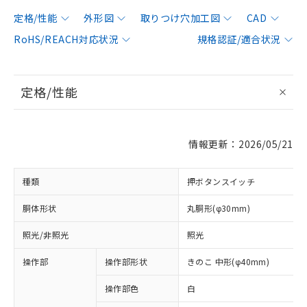
定格/性能
外形図
取りつけ穴加工図
CAD
RoHS/REACH対応状況
規格認証/適合状況
定格/性能
情報更新：2026/05/21
種類
押ボタンスイッチ
胴体形状
丸胴形(φ30mm)
照光/非照光
照光
操作部
操作部形状
きのこ 中形(φ40mm)
操作部色
白