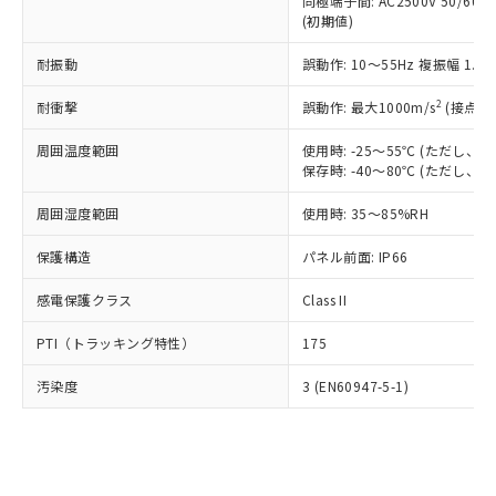
類(PBB) 1000ppm以下、ポリ臭化ジフェニルエーテル類
同極端子間: AC2500V 50/60
Cr(Ⅵ)(六価クロム) : 1000ppm、 PBBs(ポリ臭化ビフェ
とります。
了承ください。
(PBDE) 1000ppm以下、フタル酸ビス(2-エチルヘキシ
○
一定数以上の在庫あり
ニル類) : 1000ppm、 PBDEs(ポリ臭化ジフェニルエーテ
(初期値)
当社は規制貨物を破棄する場合は、完
ル) (DEHP)(別名：DOP) 1000ppm以下、フタル酸ブチ
正式な納期状況および標準価格はお客
ル類) : 1000ppm、
ルベンジル（BBP） 1000ppm以下、フタル酸ジブチル
全に破砕するなど、違法に輸出されな
DBP(フタル酸ジブチル) : 1000ppm、 DIBP(フタル酸ジ
様のお取引先、またはお客様担当のオ
耐振動
誤動作: 10～55Hz 複振幅 1.
（DBP） 1000ppm以下、フタル酸ジイソブチル
イソブチル) : 1000ppm、 BBP(フタル酸ブチルベンジ
△
一定数には満たないが在庫あり
いよう必要な手段を講じます。
ムロン制御機器販売店・当社販売員に
(DIBP) 1000ppm以下
ル) : 1000ppm、
当社は貴社製品を、核兵器、ミサイ
但し、RoHS指令で産業用監視および制御機器に対する
DEHP(フタル酸ビス(2-エチルヘキシル)) : 1000ppm
ご相談ください。
2
耐衝撃
誤動作: 最大1000m/s
(接点開
適用除外項目は除く。
ル、化学兵器、生物兵器またはその他
－
在庫なし(最新の在庫状況につ
オムロン制御機器販売店や当社販売拠
フタル酸エステル類の４物質については閾値を超える意
武器並びにこれらの製造装置等に一切
いては、お客様のお取引先、ま
周囲温度範囲
図的な使用がないことを確認しています。
使用時: -25～55℃ (ただし
点は「
販売ネットワーク
」をご確認
※2 環境保護使用期限
使用いたしません。
保存時: -40～80℃ (ただし
たはお客様担当のオムロン制御
ください。
当社は、貴社製品を第三者に販売する
機器販売店・当社販売員にご確
在庫状況および標準価格結果を当社の
※2 対応予定月
「ｅ」：有害物質（10物質）のすべてが基
周囲湿度範囲
使用時: 35～85%RH
場合は、上記1、2および3の内容を当
認ください)
事前の承諾なく第三者に漏洩または開
準値以下であることを示します。
該第三者に通知します。また当社は、
示しないようお願いします。
保護構造
パネル前面: IP66
部品在庫の切り替え状況などにより、予定
「10」：通常の使用状況下において有害物
販売先および販売に係わる関係者が違
マイパーツ機能（部品リスト作成サー
空
受注生産機種、また在庫状況の
月が前後することがあります。
質が外部に漏えいし、環境に深刻な影響を
法に輸出するおそれがある場合は、取
ビス）をご利用いただくには、I-Web
白
情報を公開していない機種
感電保護クラス
Class II
及ぼさない年数を意味します。
り引きをいたしません。
メンバーズにご登録されている必要が
「－」：未確認です。当社販売部門へお問
あります。
PTI（トラッキング特性）
175
い合わせください。
お客様が当ウェブサイト上で当社にご
※3 非含有証明書ダウンロード
登録された部品リストについて、当社
汚染度
3 (EN60947-5-1)
および当社の共同利用者が、当社の製
下記の非含有証明書をダウンロードするこ
品・サービスに関するお客様との取
とができます。
合意する
キャンセル
引・商談に必要な範囲で利用すること
をご了承ください。
EU RoHS指令（10物質）の非含有証明書