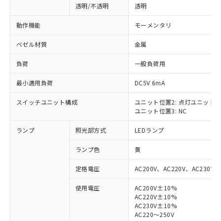
透明/不透明
透明
動作機能
モーメンタリ
ベゼル材質
金属
負荷
一般負荷用
最小適用負荷
DC5V 6mA
スイッチユニット構成
ユニット位置2: 点灯ユニット
ユニット位置3: NC
ランプ
照光部方式
LEDランプ
ランプ色
黄
定格電圧
AC200V、AC220V、AC230V、
使用電圧
AC200V±10%
AC220V±10%
※1 対応状況
AC230V±10%
AC220～250V