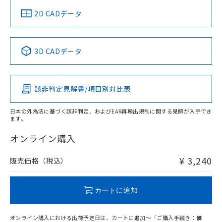
中国 RoHS
注意事項・凡例
2D CADデータ
中国 RoHS表
※1 ※2
3D CADデータ
Pb
Hg
Cd
Cr(VI)
該非判定見解書/項目別対比表
O
O
O
O
日本の外為法に基づく該非判定、およびEAR再輸出規制に関する見解が入手でき
ます。
"対応済み"や非含有の記載がされた商品であっても、流通
在庫等で未対応品が混在する可能性があります。
オンライン購入
非含有品が必要な際は、弊社営業部門もしくは販売店へお
問い合わせください。
¥ 3,240
販売価格（税込）
この製品のRoHS/REACH対応状況ページへ
カートに追加
オンライン購入における出荷予定日は、カートに追加～「ご購入手続き：価