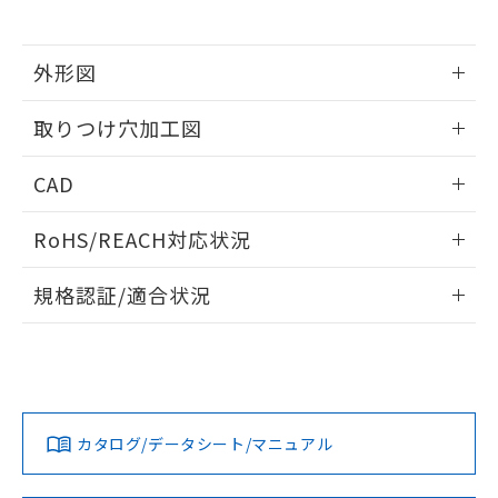
※当社の共同利用者とは、
"個人情報
51物質の非含有証明書（当社基準）
の共同利用に関して"
の「1.共同利
※本証明書は発行日時点で非含有を証明す
用者の範囲」に記載されている法人を
るもので、過去に遡って非含有を証明する
外形図
指します。
ものではありません。
情報更新：2026/05/21
また、RoHS指令のフタル酸エステル類４
取りつけ穴加工図
物質の対応では、対応完了までの期間は出
荷製品に未対応品が混在することから備考
情報更新：2026/05/21
CAD
欄に対応日を記載しておりました。
既に当社にて対応品への在庫切替を完了
ログイン/会員登録いただくと、CADデータをダウンロー
していることから、特段のことがない限
RoHS/REACH対応状況
ドすることができます。
り、2022年1月12日より割愛しておりま
す。
情報更新：2026/7/29
規格認証/適合状況
ログイン/会員登録
EU RoHS
注意事項・凡例
A30NL-MMM-TWA-P002-YEについての規格認証/適合状況に
ついては、「カスタマーサポートセンタ お客様相談室」また
は貴社担当オムロン営業員または販売店にお問い合わせくだ
対応状況
対応予定月
※1
※2
さい。
ダウンロードデータをご利用いただく前に、以下を必ずお読
みください。
カタログ/データシート/マニュアル
対応済み
ソフトウェアの使用条件
お問い合わせ