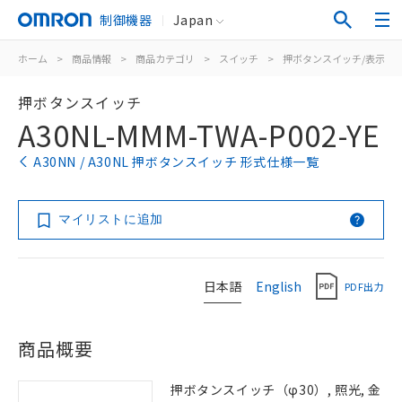
制御機器
Japan
ホーム
>
商品情報
>
商品カテゴリ
>
スイッチ
>
押ボタンスイッチ/表示灯
押ボタンスイッチ
A30NL-MMM-TWA-P002-YE
A30NN / A30NL 押ボタンスイッチ 形式仕様一覧
マイリストに追加
日本語
English
PDF出力
商品概要
押ボタンスイッチ（φ30）, 照光, 金