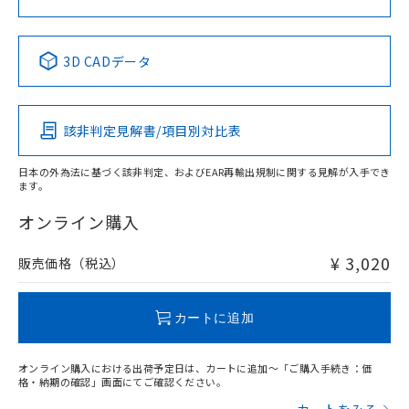
中国 RoHS表
※1 ※2
3D CADデータ
Pb
Hg
Cd
Cr(VI)
該非判定見解書/項目別対比表
X
O
O
O
日本の外為法に基づく該非判定、およびEAR再輸出規制に関する見解が入手でき
ます。
"対応済み"や非含有の記載がされた商品であっても、流通
在庫等で未対応品が混在する可能性があります。
オンライン購入
非含有品が必要な際は、弊社営業部門もしくは販売店へお
問い合わせください。
¥ 3,020
販売価格（税込）
この製品のRoHS/REACH対応状況ページへ
カートに追加
オンライン購入における出荷予定日は、カートに追加～「ご購入手続き：価
格・納期の確認」画面にてご確認ください。