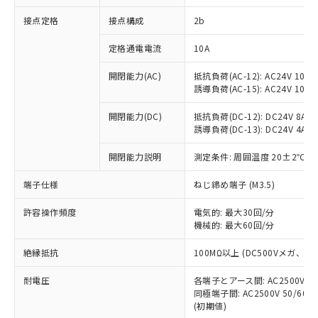
非含有に対応した製品が提供可能な商品で
接点定格
接点構成
2b
す。
対応予定：EU RoHS指令（10物質）の非含
ご利用条件
定格通電電流
10A
有に対応した製品に切り替える予定のある
商品です。
開閉能力(AC)
抵抗負荷(AC-12): AC24V 10A/A
対応予定なし：EU RoHS指令（10物質）の
誘導負荷(AC-15): AC24V 10A/AC
以下の条件をお読みいただき、同意のうえ
非含有に非対応の商品で、対応品を出す予
ご利用ください。
定はありません。
開閉能力(DC)
抵抗負荷(DC-12): DC24V 8A/DC
調査・確認中：EU RoHS指令（10物質）の
誘導負荷(DC-13): DC24V 4A/DC
本サービスは、当社制御機器事業取扱
※1 中国RoHS○×表
非含有の対応状況を調査中または確認中の
商品の当社在庫状況および標準価格
開閉能力説明
測定条件: 周囲温度 20±2℃、
商品です。
(税抜)を提供させていただくもので
「○」：最大均質材料含有率が中国RoHSの
非該当品：ライセンス料など無形物で、有
す。
端子仕様
ねじ締め端子 (M3.5)
基準値以下であることを示します。
害物質有無と関係のない商品です。
当社制御機器事業取扱商品の中には、
「×」：最大均質材料含有率が中国RoHSの
仕入先様の事情により、非含有部品として
本サービスの対象外となる商品もある
許容操作頻度
電気的: 最大30回/分
基準値を超えていることを示します。
いたものが、含有品と判明した場合などや
当社は、これら貴社製品のうち、外国
ことをご了承ください。
機械的: 最大60回/分
「－」：未確認です。当社販売部門へお問
むを得ず変更することがあります。
為替および外国貿易法に定める商品
在庫状況および標準価格照会結果は、
い合わせください。
（以下｢規制貨物等」という）を輸出
絶縁抵抗
100MΩ以上 (DC500Vメガ、
記載している更新日時点での社内デー
*EU RoHS指令（10物質）：
または国外への提供する場合は、日本
記
タに基づき作成されるものであり、閲
説明
鉛(Pb) 1000ppm以下、 水銀(Hg) 1000ppm以下、 カド
*中国RoHS10物質の基準値 (GB/T26572)：
国政府の輸出許可(または役務取引許
耐電圧
各端子とアース間: AC2500V 50/
号
覧された時点での実際の在庫および標
ミウム(Cd) 100ppm以下、
Pb(鉛) :1000ppm、 Hg(水銀) : 1000ppm、 Cd(カドミウ
同極端子間: AC2500V 50/60
可)を取得するなどの必要な手続きを
六価クロム(Cr(Ⅵ)) 1000ppm以下、ポリ臭化ビフェニル
ム) : 100ppm、
準価格とは異なる場合があることをご
類(PBB) 1000ppm以下、ポリ臭化ジフェニルエーテル類
(初期値)
Cr(Ⅵ)(六価クロム) : 1000ppm、 PBBs(ポリ臭化ビフェ
とります。
了承ください。
(PBDE) 1000ppm以下、フタル酸ビス(2-エチルヘキシ