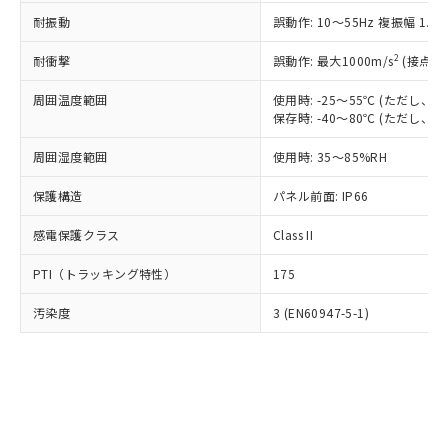
○
一定数以上の在庫あり
ニル類) : 1000ppm、 PBDEs(ポリ臭化ジフェニルエーテ
当社は規制貨物を破棄する場合は、完
ル) (DEHP)(別名：DOP) 1000ppm以下、フタル酸ブチ
正式な納期状況および標準価格はお客
ル類) : 1000ppm、
耐振動
誤動作: 10～55Hz 複振幅 1.
ルベンジル（BBP） 1000ppm以下、フタル酸ジブチル
全に破砕するなど、違法に輸出されな
DBP(フタル酸ジブチル) : 1000ppm、 DIBP(フタル酸ジ
様のお取引先、またはお客様担当のオ
（DBP） 1000ppm以下、フタル酸ジイソブチル
イソブチル) : 1000ppm、 BBP(フタル酸ブチルベンジ
△
一定数には満たないが在庫あり
いよう必要な手段を講じます。
ムロン制御機器販売店・当社販売員に
(DIBP) 1000ppm以下
2
耐衝撃
ル) : 1000ppm、
誤動作: 最大1000m/s
(接点開
当社は貴社製品を、核兵器、ミサイ
但し、RoHS指令で産業用監視および制御機器に対する
DEHP(フタル酸ビス(2-エチルヘキシル)) : 1000ppm
ご相談ください。
適用除外項目は除く。
ル、化学兵器、生物兵器またはその他
－
在庫なし(最新の在庫状況につ
オムロン制御機器販売店や当社販売拠
周囲温度範囲
使用時: -25～55℃ (ただし
フタル酸エステル類の４物質については閾値を超える意
武器並びにこれらの製造装置等に一切
いては、お客様のお取引先、ま
図的な使用がないことを確認しています。
保存時: -40～80℃ (ただし
点は「
販売ネットワーク
」をご確認
※2 環境保護使用期限
使用いたしません。
たはお客様担当のオムロン制御
ください。
当社は、貴社製品を第三者に販売する
周囲湿度範囲
使用時: 35～85%RH
機器販売店・当社販売員にご確
在庫状況および標準価格結果を当社の
※2 対応予定月
「ｅ」：有害物質（10物質）のすべてが基
場合は、上記1、2および3の内容を当
認ください)
事前の承諾なく第三者に漏洩または開
準値以下であることを示します。
保護構造
パネル前面: IP66
該第三者に通知します。また当社は、
示しないようお願いします。
部品在庫の切り替え状況などにより、予定
「10」：通常の使用状況下において有害物
販売先および販売に係わる関係者が違
マイパーツ機能（部品リスト作成サー
空
受注生産機種、また在庫状況の
感電保護クラス
Class II
月が前後することがあります。
質が外部に漏えいし、環境に深刻な影響を
法に輸出するおそれがある場合は、取
ビス）をご利用いただくには、I-Web
白
情報を公開していない機種
及ぼさない年数を意味します。
り引きをいたしません。
メンバーズにご登録されている必要が
PTI（トラッキング特性）
175
「－」：未確認です。当社販売部門へお問
あります。
い合わせください。
お客様が当ウェブサイト上で当社にご
汚染度
3 (EN60947-5-1)
※3 非含有証明書ダウンロード
登録された部品リストについて、当社
および当社の共同利用者が、当社の製
下記の非含有証明書をダウンロードするこ
品・サービスに関するお客様との取
とができます。
合意する
キャンセル
引・商談に必要な範囲で利用すること
をご了承ください。
EU RoHS指令（10物質）の非含有証明書
※当社の共同利用者とは、
"個人情報