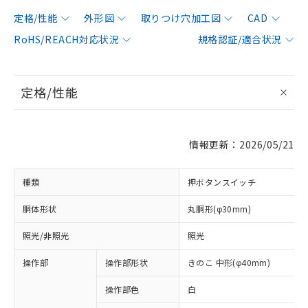
定格/性能
外形図
取りつけ穴加工図
CAD
RoHS/REACH対応状況
規格認証/適合状況
定格/性能
情報更新：2026/05/21
種類
押ボタンスイッチ
胴体形状
丸胴形(φ30mm)
照光/非照光
照光
操作部
操作部形状
きのこ 中形(φ40mm)
操作部色
白