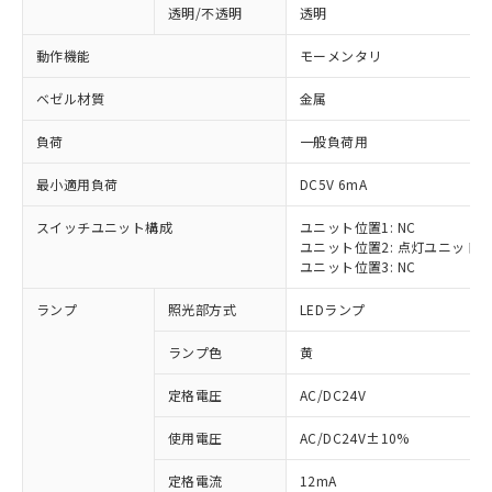
透明/不透明
透明
動作機能
モーメンタリ
ベゼル材質
金属
負荷
一般負荷用
最小適用負荷
DC5V 6mA
スイッチユニット構成
ユニット位置1: NC
ユニット位置2: 点灯ユニット
ユニット位置3: NC
ランプ
照光部方式
LEDランプ
ランプ色
黄
定格電圧
AC/DC24V
※1 対応状況
使用電圧
AC/DC24V±10%
定格電流
12mA
対応済み：EU RoHS指令（10物質）の