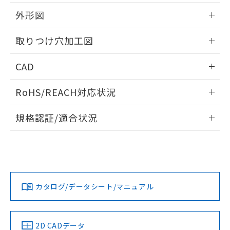
51物質の非含有証明書（当社基準）
の共同利用に関して"
の「1.共同利
※本証明書は発行日時点で非含有を証明す
外形図
用者の範囲」に記載されている法人を
るもので、過去に遡って非含有を証明する
指します。
ものではありません。
情報更新：2026/05/21
取りつけ穴加工図
また、RoHS指令のフタル酸エステル類４
物質の対応では、対応完了までの期間は出
情報更新：2026/05/21
CAD
荷製品に未対応品が混在することから備考
欄に対応日を記載しておりました。
ログイン/会員登録いただくと、CADデータをダウンロー
既に当社にて対応品への在庫切替を完了
RoHS/REACH対応状況
ドすることができます。
していることから、特段のことがない限
り、2022年1月12日より割愛しておりま
情報更新：2026/7/29
規格認証/適合状況
す。
ログイン/会員登録
EU RoHS
注意事項・凡例
A30NL-MMM-TWA-G202-YCについての規格認証/適合状況に
ついては、「カスタマーサポートセンタ お客様相談室」また
は貴社担当オムロン営業員または販売店にお問い合わせくだ
対応状況
対応予定月
※1
※2
さい。
ダウンロードデータをご利用いただく前に、以下を必ずお読
みください。
カタログ/データシート/マニュアル
対応済み
ソフトウェアの使用条件
お問い合わせ
中国 RoHS
注意事項・凡例
2D CADデータ