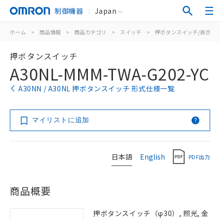
制御機器
Japan
ホーム
>
商品情報
>
商品カテゴリ
>
スイッチ
>
押ボタンスイッチ/表示灯
押ボタンスイッチ
A30NL-MMM-TWA-G202-YC
A30NN / A30NL 押ボタンスイッチ 形式仕様一覧
マイリストに追加
日本語
English
PDF出力
商品概要
押ボタンスイッチ（φ30）, 照光, 金