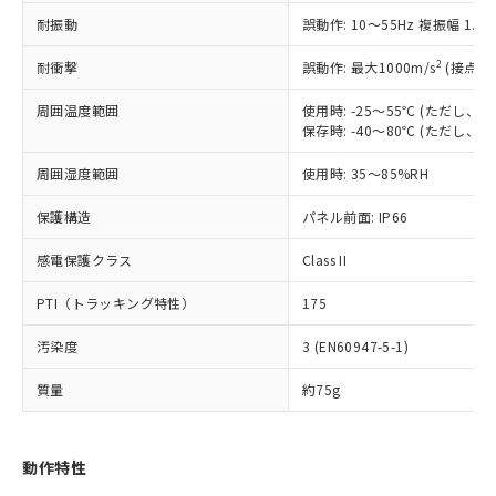
（以下｢規制貨物等」という）を輸出
記載している更新日時点での社内デー
耐振動
誤動作: 10～55Hz 複振幅 1.
*EU RoHS指令（10物質）：
または国外への提供する場合は、日本
記
タに基づき作成されるものであり、閲
説明
鉛(Pb) 1000ppm以下、 水銀(Hg) 1000ppm以下、 カド
*中国RoHS10物質の基準値 (GB/T26572)：
国政府の輸出許可(または役務取引許
号
覧された時点での実際の在庫および標
ミウム(Cd) 100ppm以下、
Pb(鉛) :1000ppm、 Hg(水銀) : 1000ppm、 Cd(カドミウ
2
耐衝撃
誤動作: 最大1000m/s
(接点開
可)を取得するなどの必要な手続きを
六価クロム(Cr(Ⅵ)) 1000ppm以下、ポリ臭化ビフェニル
ム) : 100ppm、
準価格とは異なる場合があることをご
類(PBB) 1000ppm以下、ポリ臭化ジフェニルエーテル類
Cr(Ⅵ)(六価クロム) : 1000ppm、 PBBs(ポリ臭化ビフェ
とります。
了承ください。
(PBDE) 1000ppm以下、フタル酸ビス(2-エチルヘキシ
周囲温度範囲
使用時: -25～55℃ (ただし
○
一定数以上の在庫あり
ニル類) : 1000ppm、 PBDEs(ポリ臭化ジフェニルエーテ
当社は規制貨物を破棄する場合は、完
ル) (DEHP)(別名：DOP) 1000ppm以下、フタル酸ブチ
正式な納期状況および標準価格はお客
ル類) : 1000ppm、
保存時: -40～80℃ (ただし
ルベンジル（BBP） 1000ppm以下、フタル酸ジブチル
全に破砕するなど、違法に輸出されな
DBP(フタル酸ジブチル) : 1000ppm、 DIBP(フタル酸ジ
様のお取引先、またはお客様担当のオ
（DBP） 1000ppm以下、フタル酸ジイソブチル
イソブチル) : 1000ppm、 BBP(フタル酸ブチルベンジ
△
一定数には満たないが在庫あり
いよう必要な手段を講じます。
周囲湿度範囲
使用時: 35～85%RH
ムロン制御機器販売店・当社販売員に
(DIBP) 1000ppm以下
ル) : 1000ppm、
当社は貴社製品を、核兵器、ミサイ
但し、RoHS指令で産業用監視および制御機器に対する
DEHP(フタル酸ビス(2-エチルヘキシル)) : 1000ppm
ご相談ください。
適用除外項目は除く。
ル、化学兵器、生物兵器またはその他
保護構造
パネル前面: IP66
－
在庫なし(最新の在庫状況につ
オムロン制御機器販売店や当社販売拠
フタル酸エステル類の４物質については閾値を超える意
武器並びにこれらの製造装置等に一切
いては、お客様のお取引先、ま
図的な使用がないことを確認しています。
点は「
販売ネットワーク
」をご確認
※2 環境保護使用期限
感電保護クラス
Class II
使用いたしません。
たはお客様担当のオムロン制御
ください。
当社は、貴社製品を第三者に販売する
機器販売店・当社販売員にご確
在庫状況および標準価格結果を当社の
PTI（トラッキング特性）
175
※2 対応予定月
「ｅ」：有害物質（10物質）のすべてが基
場合は、上記1、2および3の内容を当
認ください)
事前の承諾なく第三者に漏洩または開
準値以下であることを示します。
該第三者に通知します。また当社は、
示しないようお願いします。
汚染度
3 (EN60947-5-1)
部品在庫の切り替え状況などにより、予定
「10」：通常の使用状況下において有害物
販売先および販売に係わる関係者が違
マイパーツ機能（部品リスト作成サー
空
受注生産機種、また在庫状況の
月が前後することがあります。
質が外部に漏えいし、環境に深刻な影響を
法に輸出するおそれがある場合は、取
ビス）をご利用いただくには、I-Web
白
情報を公開していない機種
質量
約75g
及ぼさない年数を意味します。
り引きをいたしません。
メンバーズにご登録されている必要が
「－」：未確認です。当社販売部門へお問
あります。
い合わせください。
お客様が当ウェブサイト上で当社にご
動作特性
※3 非含有証明書ダウンロード
登録された部品リストについて、当社