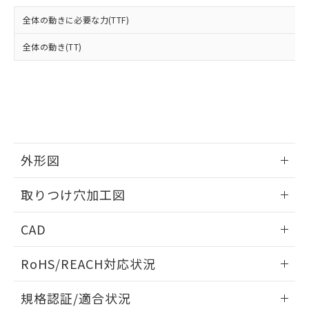
および当社の共同利用者が、当社の製
下記の非含有証明書をダウンロードするこ
品・サービスに関するお客様との取
全体の動きに必要な力(TTF)
とができます。
合意する
キャンセル
引・商談に必要な範囲で利用すること
をご了承ください。
全体の動き(TT)
EU RoHS指令（10物質）の非含有証明書
※当社の共同利用者とは、
"個人情報
51物質の非含有証明書（当社基準）
の共同利用に関して"
の「1.共同利
※本証明書は発行日時点で非含有を証明す
用者の範囲」に記載されている法人を
るもので、過去に遡って非含有を証明する
指します。
ものではありません。
また、RoHS指令のフタル酸エステル類４
物質の対応では、対応完了までの期間は出
荷製品に未対応品が混在することから備考
外形図
欄に対応日を記載しておりました。
情報更新：2026/05/21
既に当社にて対応品への在庫切替を完了
取りつけ穴加工図
していることから、特段のことがない限
り、2022年1月12日より割愛しておりま
情報更新：2026/05/21
CAD
す。
ログイン/会員登録いただくと、CADデータをダウンロー
RoHS/REACH対応状況
ドすることができます。
情報更新：2026/7/29
規格認証/適合状況