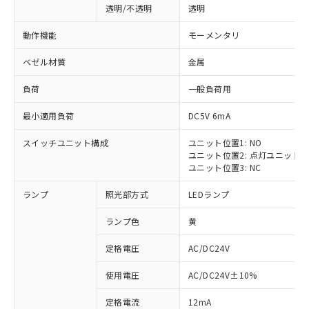
透明/不透明
透明
動作機能
モーメンタリ
ベゼル材質
金属
負荷
一般負荷用
最小適用負荷
DC5V 6mA
スイッチユニット構成
ユニット位置1: NO
ユニット位置2: 点灯ユニット
ユニット位置3: NC
ランプ
照光部方式
LEDランプ
ランプ色
黄
定格電圧
AC/DC24V
使用電圧
AC/DC24V±10%
定格電流
12mA