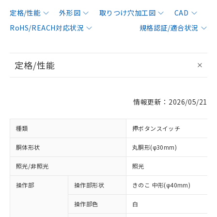
定格/性能
外形図
取りつけ穴加工図
CAD
RoHS/REACH対応状況
規格認証/適合状況
定格/性能
情報更新：2026/05/21
種類
押ボタンスイッチ
胴体形状
丸胴形(φ30mm)
照光/非照光
照光
操作部
操作部形状
きのこ 中形(φ40mm)
操作部色
白