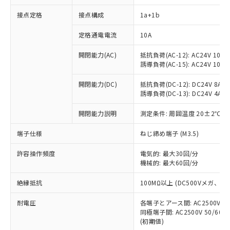
接点定格
接点構成
1a+1b
※1 対応状況
定格通電電流
10A
対応済み：EU RoHS指令（10物質）の
開閉能力(AC)
抵抗負荷(AC-12): AC24V 10A/A
非含有に対応した製品が提供可能な商品で
誘導負荷(AC-15): AC24V 10A/AC
す。
対応予定：EU RoHS指令（10物質）の非含
開閉能力(DC)
抵抗負荷(DC-12): DC24V 8A/DC
ご利用条件
有に対応した製品に切り替える予定のある
誘導負荷(DC-13): DC24V 4A/DC
商品です。
対応予定なし：EU RoHS指令（10物質）の
開閉能力説明
測定条件: 周囲温度 20±2℃、
以下の条件をお読みいただき、同意のうえ
非含有に非対応の商品で、対応品を出す予
ご利用ください。
端子仕様
ねじ締め端子 (M3.5)
定はありません。
調査・確認中：EU RoHS指令（10物質）の
本サービスは、当社制御機器事業取扱
※1 中国RoHS○×表
許容操作頻度
電気的: 最大30回/分
非含有の対応状況を調査中または確認中の
商品の当社在庫状況および標準価格
機械的: 最大60回/分
商品です。
(税抜)を提供させていただくもので
「○」：最大均質材料含有率が中国RoHSの
非該当品：ライセンス料など無形物で、有
す。
絶縁抵抗
100MΩ以上 (DC500Vメガ、
基準値以下であることを示します。
害物質有無と関係のない商品です。
当社制御機器事業取扱商品の中には、
「×」：最大均質材料含有率が中国RoHSの
仕入先様の事情により、非含有部品として
耐電圧
各端子とアース間: AC2500V 50/
本サービスの対象外となる商品もある
基準値を超えていることを示します。
いたものが、含有品と判明した場合などや
当社は、これら貴社製品のうち、外国
同極端子間: AC2500V 50/60
ことをご了承ください。
「－」：未確認です。当社販売部門へお問
むを得ず変更することがあります。
(初期値)
為替および外国貿易法に定める商品
在庫状況および標準価格照会結果は、
い合わせください。