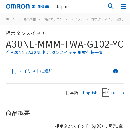
制御機器
Japan
ホーム
>
商品情報
>
商品カテゴリ
>
スイッチ
>
押ボタンスイッチ/表示灯
押ボタンスイッチ
A30NL-MMM-TWA-G102-YC
A30NN / A30NL 押ボタンスイッチ 形式仕様一覧
マイリストに追加
日本語
English
PDF出力
商品概要
押ボタンスイッチ（φ30）, 照光, 金