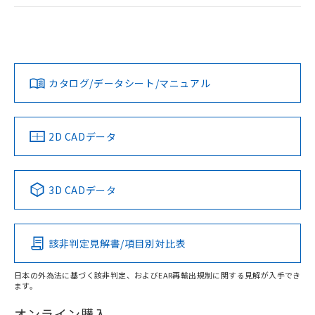
ログイン/会員登録
EU RoHS
注意事項・凡例
A30NL-MMM-TWA-G102-YCについての規格認証/適合状況に
ついては、「カスタマーサポートセンタ お客様相談室」また
は貴社担当オムロン営業員または販売店にお問い合わせくだ
対応状況
対応予定月
※1
※2
さい。
ダウンロードデータをご利用いただく前に、以下を必ずお読
みください。
カタログ/データシート/マニュアル
対応済み
ソフトウェアの使用条件
お問い合わせ
中国 RoHS
注意事項・凡例
2D CADデータ
中国 RoHS表
※1 ※2
3D CADデータ
Pb
Hg
Cd
Cr(VI)
該非判定見解書/項目別対比表
X
O
O
O
日本の外為法に基づく該非判定、およびEAR再輸出規制に関する見解が入手でき
ます。
"対応済み"や非含有の記載がされた商品であっても、流通
在庫等で未対応品が混在する可能性があります。
オンライン購入