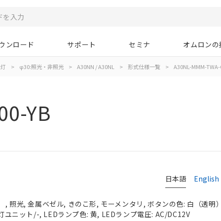
ウンロード
サポート
セミナ
オムロンの
示灯
>
φ30:照光・非照光
>
A30NN / A30NL
>
形式仕様一覧
>
A30NL-MMM-TWA-G
00-YB
日本語
English
 照光, 金属ベゼル, きのこ形, モーメンタリ, ボタンの色: 白（透明）, 
ユニット/-, LEDランプ色: 黄, LEDランプ電圧: AC/DC12V