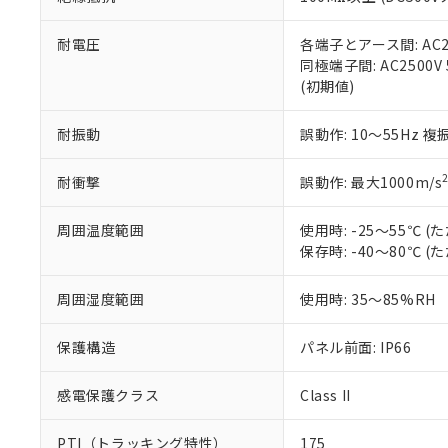
また、RoHS指
混在することから
既に当社にて対応
耐電圧
各端子とアース間: AC250
り割愛しておりま
同極端子間: AC2500V
(初期値)
耐振動
誤動作: 10～55Hz 複
耐衝撃
誤動作: 最大1000m/s
周囲温度範囲
使用時: -25～55℃
保存時: -40～80℃
周囲湿度範囲
使用時: 35～85%RH
保護構造
パネル前面: IP66
感電保護クラス
Class II
PTI（トラッキング特性）
175