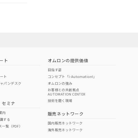
担当オムロン
お問い合わせ
ート
オムロンの提供価値
目指す姿
ポート
コンセプト「i-Automation!」
ジャパンデスク
オムロンの強み
お客様との共創拠点
AUTOMATION CENTER
DIBP
BBP
DEHP
環境保護
技術を磨く現場
・セミナ
使用期限
案内
販売ネットワーク
講する
O
O
O
10
国内販売ネットワーク
ス一覧（PDF）
海外販売ネットワーク