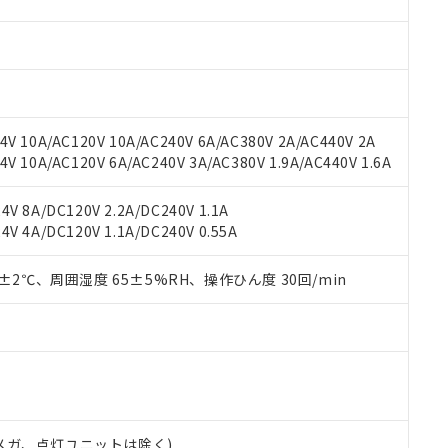
材料含有率が中国RoHSの基準値を超えていることを示します。
、当社制御機器事業取扱商品の当社在庫状況および標準価格(税抜)
ら貴社製品のうち、外国為替および外国貿易法に定める商品（以下｢
質）：
す。当社販売部門へお問い合わせください。
 水銀(Hg) 1000ppm以下、 カドミウム(Cd) 100ppm以下、
たは国外への提供する場合は、日本国政府の輸出許可(または役務取
000ppm以下、ポリ臭化ビフェニル類(PBB) 1000ppm以下、ポリ臭化ジフェニルエーテル類(P
事業取扱商品の中には、本サービスの対象外となる商品もあること
手続きをとります。
キシル) (DEHP)(別名：DOP) 1000ppm以下、フタル酸ブチルベンジル（BBP） 100
(GB/T26572)：
以下、フタル酸ジイソブチル (DIBP) 1000ppm以下
び標準価格照会結果は、記載している更新日時点での社内データに
物を破棄する場合は、完全に破砕するなど、違法に輸出されないよ
(水銀) : 1000ppm、 Cd(カドミウム) : 100ppm、
業用監視および制御機器に対する適用除外項目は除く。
覧された時点での実際の在庫および標準価格とは異なる場合がある
1000ppm、 PBBs(ポリ臭化ビフェニル類) : 1000ppm、 PBDEs(ポリ臭化ジフェニルエーテル類
物質については閾値を超える意図的な使用がないことを確認しています。
上の在庫あり
 1000ppm、 DIBP(フタル酸ジイソブチル) : 1000ppm、 BBP(フタル酸ブチルベンジル) :
品を、核兵器、ミサイル、化学兵器、生物兵器またはその他武器並
V 10A/AC120V 10A/AC240V 6A/AC380V 2A/AC440V 2A
チルヘキシル)) : 1000ppm
況および標準価格はお客様のお取引先、またはお客様担当のオムロ
用いたしません。
 10A/AC120V 6A/AC240V 3A/AC380V 1.9A/AC440V 1.6A
ご相談ください。
は満たないが在庫あり
製品を第三者に販売する場合は、上記1、2および3の内容を当該第
機器販売店や当社販売拠点は「
販売ネットワーク
」をご確認くだ
販売先および販売に係わる関係者が違法に輸出するおそれがある場
用期限
V 8A/DC120V 2.2A/DC240V 1.1A
び標準価格結果を当社の事前の承諾なく第三者に漏洩または開示し
え状況などにより、予定月が前後することがあります。
(最新の在庫状況については、お客様のお取引先、またはお客様担当
V 4A/DC120V 1.1A/DC240V 0.55A
（10物質）のすべてが基準値以下であることを示します。
店・当社販売員にご確認ください)
能（部品リスト作成サービス）をご利用いただくには、I-Webメン
使用状況下において有害物質が外部に漏えいし、環境に深刻な影響を
あります。
0±2℃、周囲湿度 65±5%RH、操作ひん度 30回/min
機種、また在庫状況の情報を公開していない機種
ェブサイト上で当社にご登録された部品リストについて、当社およ
書ダウンロード
す。当社販売部門へお問い合わせください。
品・サービスに関するお客様との取引・商談に必要な範囲で利用す
合意する
キャンセル
書をダウンロードすることができます。
利用者とは、
"個人情報の共同利用に関して"
の「1.共同利用者の
します。
10物質）の非含有証明書
明書（当社基準）
日時点で非含有を証明するもので、過去に遡って非含有を証明するも
00Vメガ、点灯ユニットは除く)