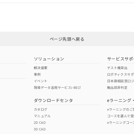
適合状況については、「カスタマーサポートセンタ お客様相談室」または貴社
みください。
非含有証明書
※3
ページ先頭へ戻る
ダウンロードはこちら
ソリューション
サービスサポ
解決提案
テスト機貸出
事例
ロボティクスサ
イベント
日本語相談窓口
現場データ活用サービスi-BELT
輸出該非判定
I)
PBBs
PBDEs
DBP
ダウンロードセンタ
eラーニング
カタログ
eラーニングのご
マニュアル
コースを選んで受
O
O
O
2D CAD
eラーニングコー
3D CAD