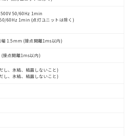
令のフタル酸エステル類４物質の対応では、対応完了までの期間は出
備考欄に対応日を記載しておりました。
品への在庫切替を完了していることから、特段のことがない限り、20
0V 50/60Hz 1min
す。
 50/60Hz 1min (点灯ユニットは除く)
振幅 1.5mm (接点開離1ms以内)
2
(接点開離1ms以内)
 (ただし、氷結、結露しないこと)
 (ただし、氷結、結露しないこと)