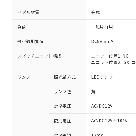
ベゼル材質
金属
負荷
一般負荷用
最小適用負荷
DC5V 6mA
スイッチユニット構成
ユニット位置1: NO
ユニット位置2: 点灯
ランプ
照光部方式
LEDランプ
※1 対応状況
ランプ色
黄
対応済み：EU
対応予定：EU R
対応予定なし：EU
定格電圧
AC/DC12V
調査・確認中：EU
ご利用条件
非該当品：ライセ
使用電圧
AC/DC12V±10%
※1 中国RoHS
仕入先様の事情に
があります。
以下の条件をお読
定格電流
12mA
「○」：最大均質