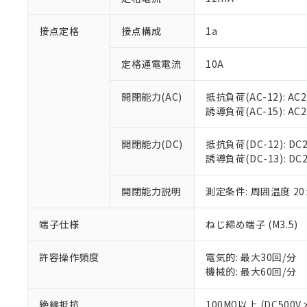
「×」：最大均質
本サービスは
当社は、これ
*EU RoHS指令（10物
「－」：未確認で
鉛(Pb) 1000ppm以下、
接点定格
接点構成
1a
くものです。
う）を輸出ま
記
説明
六価クロム(Cr(Ⅵ)) 1
当社制御機器
などの必要な
フタル酸ビス(2-エチルヘ
号
*中国RoHS10物質の基準値 
ル（DBP） 1000ppm
在庫状況およ
当社は規制貨
定格通電電流
10A
Pb(鉛) :1000ppm、 Hg
但し、RoHS指令で産
のであり、閲
ます。
Cr(Ⅵ)(六価クロム) : 
フタル酸エステル類の４
○
一定数以
DBP(フタル酸ジブチル) :
い。
当社は貴社製
開閉能力(AC)
抵抗負荷(AC-12): AC24
DEHP(フタル酸ビス(2-エ
正式な納期状
置等に一切使
誘導負荷(AC-15): AC24V
当社販売員に
※2 対応予定月
△
一定数に
当社は、貴社
オムロン制御
また当社は、
※2 環境保護使
開閉能力(DC)
抵抗負荷(DC-12): DC24
在庫状況およ
部品在庫の切り替
たしません。
－
在庫なし
誘導負荷(DC-13): DC24
す。
「ｅ」：有害物質
機器販売
マイパーツ機
「10」：通常の
ている必要が
開閉能力説明
測定条件: 周囲温度 2
味します。
空
受注生産
お客様が当ウ
※3 非含有証明
「－」：未確認で
白
が、当社の製
端子仕様
ねじ締め端子 (M3.5)
さい。
下記の非含有証明
※当社の共同
許容操作頻度
電気的: 最大30回/分
いる法人を指
EU RoHS指令（
機械的: 最大60回/分
51物質の非含有証
※本証明書は発行
絶縁抵抗
100MΩ以上 (DC5