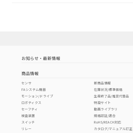
EU RoHS
注意事項・凡例
A30NL-MMM-TWA-G100-YBについての規格認証/
営業員または販売店にお問い合わせください。
ダウンロードデータをご利用いただく前に、以下を必ずお読
対応状況
対応予定月
※1
※2
ソフトウェアの使用条件
対応済み
お知らせ・最新情報
中国 RoHS
注意事項・凡例
商品情報
中国 RoHS表
※1 ※2
センサ
新商品情報
FAシステム機器
在庫状況/標準価格
Pb
Hg
Cd
Cr(V
モーション/ドライブ
生産終了品/推奨代替品
ロボティクス
特設サイト
セーフティ
動画ライブラリ
検査装置
規格認証/適合
X
O
O
O
スイッチ
RoHS/REACH対応
リレー
カタログ/マニュアル訂正