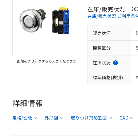
在庫/販売状況
20
在庫/販売状況 ご利用条
販売状況
機種区分
画像をクリックすると大きくなります
在庫状況
標準価格(税別)
詳細情報
定格/性能
外形図
取りつけ穴加工図
CAD