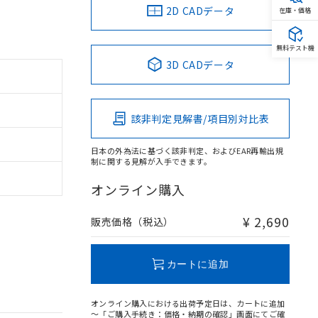
2D CADデータ
在庫・価格
無料テスト機
3D CADデータ
該非判定見解書/項目別対比表
日本の外為法に基づく該非判定、およびEAR再輸出規
制に関する見解が入手できます。
オンライン購入
¥ 2,690
販売価格（税込）
カートに追加
オンライン購入における出荷予定日は、カートに追加
～「ご購入手続き：価格・納期の確認」画面にてご確