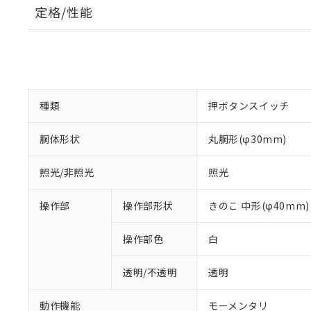
定格/性能
種類
押ボタンスイッチ
胴体形状
丸胴形(φ30mm)
照光/非照光
照光
操作部
操作部形状
きのこ 中形(φ40mm)
操作部色
白
透明/不透明
透明
動作機能
モーメンタリ