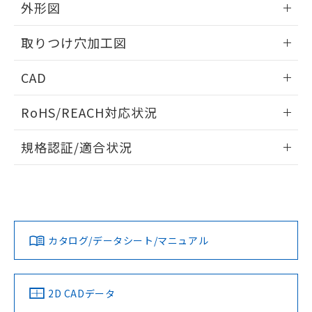
の共同利用に関して"
の「1.共同利
外形図
※本証明書は発行日時点で非含有を証明す
用者の範囲」に記載されている法人を
るもので、過去に遡って非含有を証明する
指します。
情報更新：2026/05/21
ものではありません。
取りつけ穴加工図
また、RoHS指令のフタル酸エステル類４
物質の対応では、対応完了までの期間は出
情報更新：2026/05/21
CAD
荷製品に未対応品が混在することから備考
欄に対応日を記載しておりました。
ログイン/会員登録いただくと、CADデータをダウンロー
RoHS/REACH対応状況
既に当社にて対応品への在庫切替を完了
ドすることができます。
していることから、特段のことがない限
情報更新：2026/7/29
り、2022年1月12日より割愛しておりま
規格認証/適合状況
す。
ログイン/会員登録
EU RoHS
注意事項・凡例
A30NL-MMM-TWA-G002-YCについての規格認証/適合状況に
ついては、「カスタマーサポートセンタ お客様相談室」また
は貴社担当オムロン営業員または販売店にお問い合わせくだ
対応状況
対応予定月
※1
※2
さい。
ダウンロードデータをご利用いただく前に、以下を必ずお読
みください。
カタログ/データシート/マニュアル
対応済み
ソフトウェアの使用条件
お問い合わせ
中国 RoHS
注意事項・凡例
2D CADデータ