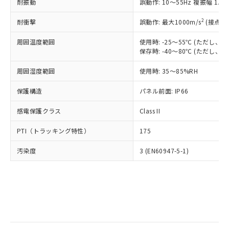
当社は規制貨物を破棄する場合は、完
耐振動
ル) (DEHP)(別名：DOP) 1000ppm以下、フタル酸ブチ
誤動作: 10～55Hz 複振幅 1.
正式な納期状況および標準価格はお客
ル類) : 1000ppm、
ルベンジル（BBP） 1000ppm以下、フタル酸ジブチル
全に破砕するなど、違法に輸出されな
DBP(フタル酸ジブチル) : 1000ppm、 DIBP(フタル酸ジ
様のお取引先、またはお客様担当のオ
（DBP） 1000ppm以下、フタル酸ジイソブチル
イソブチル) : 1000ppm、 BBP(フタル酸ブチルベンジ
△
一定数には満たないが在庫あり
いよう必要な手段を講じます。
2
耐衝撃
誤動作: 最大1000m/s
(接点開
ムロン制御機器販売店・当社販売員に
(DIBP) 1000ppm以下
ル) : 1000ppm、
当社は貴社製品を、核兵器、ミサイ
但し、RoHS指令で産業用監視および制御機器に対する
DEHP(フタル酸ビス(2-エチルヘキシル)) : 1000ppm
ご相談ください。
適用除外項目は除く。
周囲温度範囲
使用時: -25～55℃ (ただし
ル、化学兵器、生物兵器またはその他
－
在庫なし(最新の在庫状況につ
オムロン制御機器販売店や当社販売拠
フタル酸エステル類の４物質については閾値を超える意
保存時: -40～80℃ (ただし
武器並びにこれらの製造装置等に一切
いては、お客様のお取引先、ま
図的な使用がないことを確認しています。
点は「
販売ネットワーク
」をご確認
※2 環境保護使用期限
使用いたしません。
たはお客様担当のオムロン制御
ください。
周囲湿度範囲
使用時: 35～85%RH
当社は、貴社製品を第三者に販売する
機器販売店・当社販売員にご確
在庫状況および標準価格結果を当社の
※2 対応予定月
「ｅ」：有害物質（10物質）のすべてが基
場合は、上記1、2および3の内容を当
認ください)
事前の承諾なく第三者に漏洩または開
保護構造
パネル前面: IP66
準値以下であることを示します。
該第三者に通知します。また当社は、
示しないようお願いします。
部品在庫の切り替え状況などにより、予定
「10」：通常の使用状況下において有害物
販売先および販売に係わる関係者が違
マイパーツ機能（部品リスト作成サー
感電保護クラス
Class II
空
受注生産機種、また在庫状況の
月が前後することがあります。
質が外部に漏えいし、環境に深刻な影響を
法に輸出するおそれがある場合は、取
ビス）をご利用いただくには、I-Web
白
情報を公開していない機種
及ぼさない年数を意味します。
り引きをいたしません。
PTI（トラッキング特性）
175
メンバーズにご登録されている必要が
「－」：未確認です。当社販売部門へお問
あります。
い合わせください。
汚染度
3 (EN60947-5-1)
お客様が当ウェブサイト上で当社にご
※3 非含有証明書ダウンロード
登録された部品リストについて、当社
および当社の共同利用者が、当社の製
下記の非含有証明書をダウンロードするこ
品・サービスに関するお客様との取
とができます。
合意する
キャンセル
引・商談に必要な範囲で利用すること
をご了承ください。
EU RoHS指令（10物質）の非含有証明書
※当社の共同利用者とは、
"個人情報
51物質の非含有証明書（当社基準）