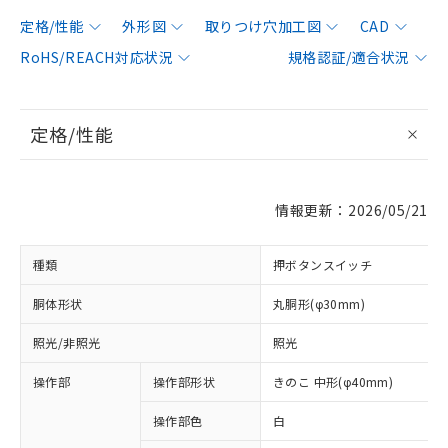
定格/性能
外形図
取りつけ穴加工図
CAD
RoHS/REACH対応状況
規格認証/適合状況
定格/性能
情報更新：2026/05/21
種類
押ボタンスイッチ
胴体形状
丸胴形(φ30mm)
照光/非照光
照光
操作部
操作部形状
きのこ 中形(φ40mm)
操作部色
白