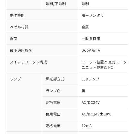
透明/不透明
透明
動作機能
モーメンタリ
ベゼル材質
金属
負荷
一般負荷用
最小適用負荷
DC5V 6mA
スイッチユニット構成
ユニット位置2: 点灯ユニット
ユニット位置3: NC
ランプ
照光部方式
LEDランプ
ランプ色
黄
定格電圧
AC/DC24V
使用電圧
AC/DC24V±10%
※1 対応状況
定格電流
12mA
対応済み：EU RoHS指令（10物質）の