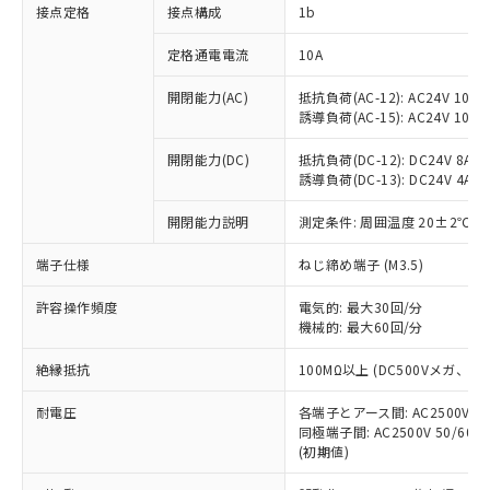
非含有に対応した製品が提供可能な商品で
接点定格
接点構成
1b
す。
対応予定：EU RoHS指令（10物質）の非含
定格通電電流
10A
ご利用条件
有に対応した製品に切り替える予定のある
商品です。
開閉能力(AC)
抵抗負荷(AC-12): AC24V 10A/A
誘導負荷(AC-15): AC24V 10A/AC
対応予定なし：EU RoHS指令（10物質）の
以下の条件をお読みいただき、同意のうえ
非含有に非対応の商品で、対応品を出す予
ご利用ください。
開閉能力(DC)
抵抗負荷(DC-12): DC24V 8A/DC
定はありません。
誘導負荷(DC-13): DC24V 4A/DC
調査・確認中：EU RoHS指令（10物質）の
本サービスは、当社制御機器事業取扱
※1 中国RoHS○×表
非含有の対応状況を調査中または確認中の
商品の当社在庫状況および標準価格
開閉能力説明
測定条件: 周囲温度 20±2℃、
商品です。
(税抜)を提供させていただくもので
「○」：最大均質材料含有率が中国RoHSの
非該当品：ライセンス料など無形物で、有
端子仕様
ねじ締め端子 (M3.5)
す。
基準値以下であることを示します。
害物質有無と関係のない商品です。
当社制御機器事業取扱商品の中には、
「×」：最大均質材料含有率が中国RoHSの
仕入先様の事情により、非含有部品として
許容操作頻度
電気的: 最大30回/分
本サービスの対象外となる商品もある
基準値を超えていることを示します。
いたものが、含有品と判明した場合などや
機械的: 最大60回/分
当社は、これら貴社製品のうち、外国
ことをご了承ください。
「－」：未確認です。当社販売部門へお問
むを得ず変更することがあります。
為替および外国貿易法に定める商品
在庫状況および標準価格照会結果は、
い合わせください。
絶縁抵抗
100MΩ以上 (DC500Vメガ、
（以下｢規制貨物等」という）を輸出
記載している更新日時点での社内デー
*EU RoHS指令（10物質）：
または国外への提供する場合は、日本
記
タに基づき作成されるものであり、閲
説明
耐電圧
鉛(Pb) 1000ppm以下、 水銀(Hg) 1000ppm以下、 カド
各端子とアース間: AC2500V 50/
*中国RoHS10物質の基準値 (GB/T26572)：
国政府の輸出許可(または役務取引許
号
覧された時点での実際の在庫および標
ミウム(Cd) 100ppm以下、
Pb(鉛) :1000ppm、 Hg(水銀) : 1000ppm、 Cd(カドミウ
同極端子間: AC2500V 50/60
可)を取得するなどの必要な手続きを
六価クロム(Cr(Ⅵ)) 1000ppm以下、ポリ臭化ビフェニル
ム) : 100ppm、
準価格とは異なる場合があることをご
(初期値)
類(PBB) 1000ppm以下、ポリ臭化ジフェニルエーテル類
Cr(Ⅵ)(六価クロム) : 1000ppm、 PBBs(ポリ臭化ビフェ
とります。
了承ください。
(PBDE) 1000ppm以下、フタル酸ビス(2-エチルヘキシ
○
一定数以上の在庫あり
ニル類) : 1000ppm、 PBDEs(ポリ臭化ジフェニルエーテ