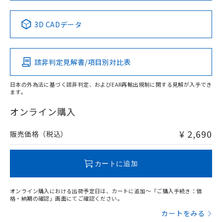
中国 RoHS表
※1 ※2
3D CADデータ
Pb
Hg
Cd
Cr(VI)
該非判定見解書/項目別対比表
X
O
O
O
日本の外為法に基づく該非判定、およびEAR再輸出規制に関する見解が入手でき
ます。
"対応済み"や非含有の記載がされた商品であっても、流通
在庫等で未対応品が混在する可能性があります。
オンライン購入
非含有品が必要な際は、弊社営業部門もしくは販売店へお
問い合わせください。
¥ 2,690
販売価格（税込）
この製品のRoHS/REACH対応状況ページへ
カートに追加
オンライン購入における出荷予定日は、カートに追加～「ご購入手続き：価
格・納期の確認」画面にてご確認ください。
カートをみる