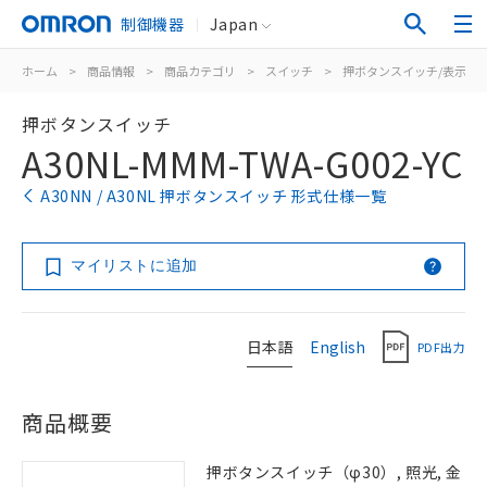
制御機器
Japan
ホーム
>
商品情報
>
商品カテゴリ
>
スイッチ
>
押ボタンスイッチ/表示灯
押ボタンスイッチ
A30NL-MMM-TWA-G002-YC
A30NN / A30NL 押ボタンスイッチ 形式仕様一覧
マイリストに追加
日本語
English
PDF出力
商品概要
押ボタンスイッチ（φ30）, 照光, 金