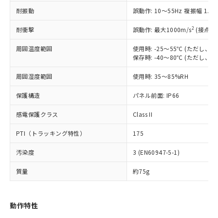
（以下｢規制貨物等」という）を輸出
記載している更新日時点での社内デー
耐振動
誤動作: 10～55Hz 複振幅 1.
*EU RoHS指令（10物質）：
または国外への提供する場合は、日本
記
タに基づき作成されるものであり、閲
説明
鉛(Pb) 1000ppm以下、 水銀(Hg) 1000ppm以下、 カド
*中国RoHS10物質の基準値 (GB/T26572)：
国政府の輸出許可(または役務取引許
号
覧された時点での実際の在庫および標
ミウム(Cd) 100ppm以下、
Pb(鉛) :1000ppm、 Hg(水銀) : 1000ppm、 Cd(カドミウ
2
耐衝撃
誤動作: 最大1000m/s
(接点開
可)を取得するなどの必要な手続きを
六価クロム(Cr(Ⅵ)) 1000ppm以下、ポリ臭化ビフェニル
ム) : 100ppm、
準価格とは異なる場合があることをご
類(PBB) 1000ppm以下、ポリ臭化ジフェニルエーテル類
Cr(Ⅵ)(六価クロム) : 1000ppm、 PBBs(ポリ臭化ビフェ
とります。
了承ください。
(PBDE) 1000ppm以下、フタル酸ビス(2-エチルヘキシ
周囲温度範囲
使用時: -25～55℃ (ただし
○
一定数以上の在庫あり
ニル類) : 1000ppm、 PBDEs(ポリ臭化ジフェニルエーテ
当社は規制貨物を破棄する場合は、完
ル) (DEHP)(別名：DOP) 1000ppm以下、フタル酸ブチ
正式な納期状況および標準価格はお客
ル類) : 1000ppm、
保存時: -40～80℃ (ただし
ルベンジル（BBP） 1000ppm以下、フタル酸ジブチル
全に破砕するなど、違法に輸出されな
DBP(フタル酸ジブチル) : 1000ppm、 DIBP(フタル酸ジ
様のお取引先、またはお客様担当のオ
（DBP） 1000ppm以下、フタル酸ジイソブチル
イソブチル) : 1000ppm、 BBP(フタル酸ブチルベンジ
△
一定数には満たないが在庫あり
いよう必要な手段を講じます。
周囲湿度範囲
使用時: 35～85%RH
ムロン制御機器販売店・当社販売員に
(DIBP) 1000ppm以下
ル) : 1000ppm、
当社は貴社製品を、核兵器、ミサイ
但し、RoHS指令で産業用監視および制御機器に対する
DEHP(フタル酸ビス(2-エチルヘキシル)) : 1000ppm
ご相談ください。
適用除外項目は除く。
ル、化学兵器、生物兵器またはその他
保護構造
パネル前面: IP66
－
在庫なし(最新の在庫状況につ
オムロン制御機器販売店や当社販売拠
フタル酸エステル類の４物質については閾値を超える意
武器並びにこれらの製造装置等に一切
いては、お客様のお取引先、ま
図的な使用がないことを確認しています。
点は「
販売ネットワーク
」をご確認
※2 環境保護使用期限
感電保護クラス
Class II
使用いたしません。
たはお客様担当のオムロン制御
ください。
当社は、貴社製品を第三者に販売する
機器販売店・当社販売員にご確
在庫状況および標準価格結果を当社の
PTI（トラッキング特性）
175
※2 対応予定月
「ｅ」：有害物質（10物質）のすべてが基
場合は、上記1、2および3の内容を当
認ください)
事前の承諾なく第三者に漏洩または開
準値以下であることを示します。
該第三者に通知します。また当社は、
示しないようお願いします。
汚染度
3 (EN60947-5-1)
部品在庫の切り替え状況などにより、予定
「10」：通常の使用状況下において有害物
販売先および販売に係わる関係者が違
マイパーツ機能（部品リスト作成サー
空
受注生産機種、また在庫状況の
月が前後することがあります。
質が外部に漏えいし、環境に深刻な影響を
法に輸出するおそれがある場合は、取
ビス）をご利用いただくには、I-Web
白
情報を公開していない機種
質量
約75g
及ぼさない年数を意味します。
り引きをいたしません。
メンバーズにご登録されている必要が
「－」：未確認です。当社販売部門へお問
あります。
い合わせください。
お客様が当ウェブサイト上で当社にご
動作特性
※3 非含有証明書ダウンロード
登録された部品リストについて、当社