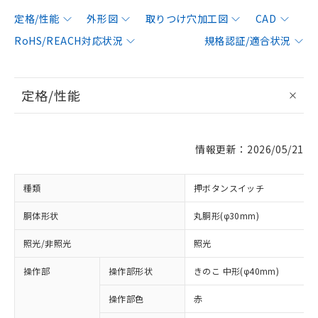
定格/性能
外形図
取りつけ穴加工図
CAD
RoHS/REACH対応状況
規格認証/適合状況
定格/性能
情報更新：2026/05/21
種類
押ボタンスイッチ
胴体形状
丸胴形(φ30mm)
照光/非照光
照光
操作部
操作部形状
きのこ 中形(φ40mm)
操作部色
赤