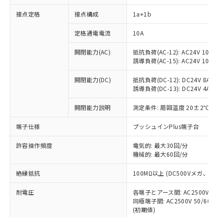
接点定格
接点構成
1a+1b
※1 対応状況
定格通電電流
10A
対応済み：EU RoHS指令（10物質）の
開閉能力(AC)
抵抗負荷(AC-12): AC24V 10A/A
非含有に対応した製品が提供可能な商品で
誘導負荷(AC-15): AC24V 10A/AC
す。
対応予定：EU RoHS指令（10物質）の非含
開閉能力(DC)
抵抗負荷(DC-12): DC24V 8A/DC
ご利用条件
有に対応した製品に切り替える予定のある
誘導負荷(DC-13): DC24V 4A/DC
商品です。
対応予定なし：EU RoHS指令（10物質）の
開閉能力説明
測定条件: 周囲温度 20±2℃、
以下の条件をお読みいただき、同意のうえ
非含有に非対応の商品で、対応品を出す予
ご利用ください。
端子仕様
プッシュインPlus端子台
定はありません。
調査・確認中：EU RoHS指令（10物質）の
本サービスは、当社制御機器事業取扱
※1 中国RoHS○×表
許容操作頻度
電気的: 最大30回/分
非含有の対応状況を調査中または確認中の
商品の当社在庫状況および標準価格
機械的: 最大60回/分
商品です。
(税抜)を提供させていただくもので
「○」：最大均質材料含有率が中国RoHSの
非該当品：ライセンス料など無形物で、有
す。
絶縁抵抗
100MΩ以上 (DC500Vメガ、
基準値以下であることを示します。
害物質有無と関係のない商品です。
当社制御機器事業取扱商品の中には、
「×」：最大均質材料含有率が中国RoHSの
仕入先様の事情により、非含有部品として
耐電圧
各端子とアース間: AC2500V 50/
本サービスの対象外となる商品もある
基準値を超えていることを示します。
いたものが、含有品と判明した場合などや
当社は、これら貴社製品のうち、外国
同極端子間: AC2500V 50/60
ことをご了承ください。
「－」：未確認です。当社販売部門へお問
むを得ず変更することがあります。
(初期値)
為替および外国貿易法に定める商品
在庫状況および標準価格照会結果は、
い合わせください。