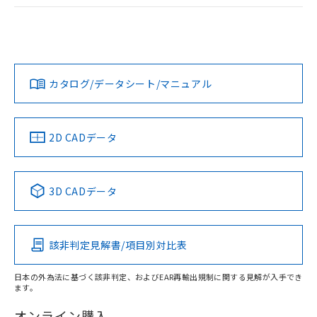
ログイン/会員登録
EU RoHS
注意事項・凡例
A30NL-MMM-TRA-P102-RCについての規格認証/適合状況に
ついては、「カスタマーサポートセンタ お客様相談室」また
は貴社担当オムロン営業員または販売店にお問い合わせくだ
対応状況
対応予定月
※1
※2
さい。
ダウンロードデータをご利用いただく前に、以下を必ずお読
みください。
カタログ/データシート/マニュアル
対応済み
ソフトウェアの使用条件
お問い合わせ
中国 RoHS
注意事項・凡例
2D CADデータ
中国 RoHS表
※1 ※2
3D CADデータ
Pb
Hg
Cd
Cr(VI)
該非判定見解書/項目別対比表
X
O
O
O
日本の外為法に基づく該非判定、およびEAR再輸出規制に関する見解が入手でき
ます。
"対応済み"や非含有の記載がされた商品であっても、流通
在庫等で未対応品が混在する可能性があります。
オンライン購入