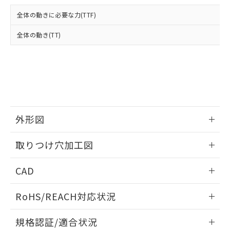
および当社の共同利用者が、当社の製
下記の非含有証明書をダウンロードするこ
品・サービスに関するお客様との取
全体の動きに必要な力(TTF)
とができます。
合意する
キャンセル
引・商談に必要な範囲で利用すること
をご了承ください。
全体の動き(TT)
EU RoHS指令（10物質）の非含有証明書
※当社の共同利用者とは、
"個人情報
51物質の非含有証明書（当社基準）
の共同利用に関して"
の「1.共同利
※本証明書は発行日時点で非含有を証明す
用者の範囲」に記載されている法人を
るもので、過去に遡って非含有を証明する
指します。
ものではありません。
また、RoHS指令のフタル酸エステル類４
物質の対応では、対応完了までの期間は出
荷製品に未対応品が混在することから備考
外形図
欄に対応日を記載しておりました。
情報更新：2026/05/21
既に当社にて対応品への在庫切替を完了
取りつけ穴加工図
していることから、特段のことがない限
り、2022年1月12日より割愛しておりま
情報更新：2026/05/21
CAD
す。
ログイン/会員登録いただくと、CADデータをダウンロー
RoHS/REACH対応状況
ドすることができます。
情報更新：2026/7/29
規格認証/適合状況