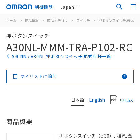
制御機器
Japan
ホーム
>
商品情報
>
商品カテゴリ
>
スイッチ
>
押ボタンスイッチ/表示灯
押ボタンスイッチ
A30NL-MMM-TRA-P102-RC
A30NN / A30NL 押ボタンスイッチ 形式仕様一覧
マイリストに追加
日本語
English
PDF出力
商品概要
押ボタンスイッチ（φ30）, 照光, 金