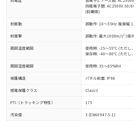
準価格とは異なる場合があることをご
耐電圧
各端子とアース間: AC2500V 50/
類(PBB) 1000ppm以下、ポリ臭化ジフェニルエーテル類
Cr(Ⅵ)(六価クロム) : 1000ppm、 PBBs(ポリ臭化ビフェ
とります。
同極端子間: AC2500V 50/60
了承ください。
(PBDE) 1000ppm以下、フタル酸ビス(2-エチルヘキシ
○
一定数以上の在庫あり
ニル類) : 1000ppm、 PBDEs(ポリ臭化ジフェニルエーテ
当社は規制貨物を破棄する場合は、完
(初期値)
ル) (DEHP)(別名：DOP) 1000ppm以下、フタル酸ブチ
正式な納期状況および標準価格はお客
ル類) : 1000ppm、
ルベンジル（BBP） 1000ppm以下、フタル酸ジブチル
全に破砕するなど、違法に輸出されな
DBP(フタル酸ジブチル) : 1000ppm、 DIBP(フタル酸ジ
様のお取引先、またはお客様担当のオ
（DBP） 1000ppm以下、フタル酸ジイソブチル
イソブチル) : 1000ppm、 BBP(フタル酸ブチルベンジ
△
一定数には満たないが在庫あり
耐振動
誤動作: 10～55Hz 複振幅 1.
いよう必要な手段を講じます。
ムロン制御機器販売店・当社販売員に
(DIBP) 1000ppm以下
ル) : 1000ppm、
当社は貴社製品を、核兵器、ミサイ
但し、RoHS指令で産業用監視および制御機器に対する
DEHP(フタル酸ビス(2-エチルヘキシル)) : 1000ppm
ご相談ください。
2
耐衝撃
適用除外項目は除く。
誤動作: 最大1000m/s
(接点開
ル、化学兵器、生物兵器またはその他
－
在庫なし(最新の在庫状況につ
オムロン制御機器販売店や当社販売拠
フタル酸エステル類の４物質については閾値を超える意
武器並びにこれらの製造装置等に一切
いては、お客様のお取引先、ま
図的な使用がないことを確認しています。
点は「
販売ネットワーク
」をご確認
周囲温度範囲
使用時: -25～55℃ (ただし
※2 環境保護使用期限
使用いたしません。
たはお客様担当のオムロン制御
ください。
保存時: -40～80℃ (ただし
当社は、貴社製品を第三者に販売する
機器販売店・当社販売員にご確
在庫状況および標準価格結果を当社の
※2 対応予定月
「ｅ」：有害物質（10物質）のすべてが基
場合は、上記1、2および3の内容を当
認ください)
事前の承諾なく第三者に漏洩または開
周囲湿度範囲
使用時: 35～85%RH
準値以下であることを示します。
該第三者に通知します。また当社は、
示しないようお願いします。
部品在庫の切り替え状況などにより、予定
「10」：通常の使用状況下において有害物
販売先および販売に係わる関係者が違
保護構造
パネル前面: IP66
マイパーツ機能（部品リスト作成サー
空
受注生産機種、また在庫状況の
月が前後することがあります。
質が外部に漏えいし、環境に深刻な影響を
法に輸出するおそれがある場合は、取
ビス）をご利用いただくには、I-Web
白
情報を公開していない機種
及ぼさない年数を意味します。
り引きをいたしません。
感電保護クラス
Class II
メンバーズにご登録されている必要が
「－」：未確認です。当社販売部門へお問
あります。
い合わせください。
PTI（トラッキング特性）
175
お客様が当ウェブサイト上で当社にご
※3 非含有証明書ダウンロード
登録された部品リストについて、当社
汚染度
3 (EN60947-5-1)
および当社の共同利用者が、当社の製
下記の非含有証明書をダウンロードするこ
品・サービスに関するお客様との取
とができます。
合意する
キャンセル
引・商談に必要な範囲で利用すること
をご了承ください。