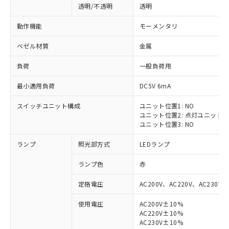
透明/不透明
透明
動作機能
モーメンタリ
ベゼル材質
金属
負荷
一般負荷用
最小適用負荷
DC5V 6mA
スイッチユニット構成
ユニット位置1: NO
ユニット位置2: 点灯ユニット
ユニット位置3: NO
ランプ
照光部方式
LEDランプ
ランプ色
赤
定格電圧
AC200V、AC220V、AC230V、
使用電圧
AC200V±10%
AC220V±10%
※1 対応状況
AC230V±10%