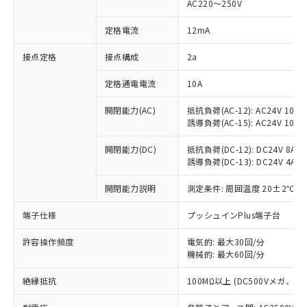
AC220～250V
対応済み：EU RoHS指令（10物質）の
非含有に対応した製品が提供可能な商品で
定格電流
12mA
す。
対応予定：EU RoHS指令（10物質）の非含
接点定格
接点構成
2a
ご利用条件
有に対応した製品に切り替える予定のある
定格通電電流
10A
商品です。
対応予定なし：EU RoHS指令（10物質）の
以下の条件をお読みいただき、同意のうえ
開閉能力(AC)
抵抗負荷(AC-12): AC24V 10A/A
非含有に非対応の商品で、対応品を出す予
誘導負荷(AC-15): AC24V 10A/AC
ご利用ください。
定はありません。
調査・確認中：EU RoHS指令（10物質）の
本サービスは、当社制御機器事業取扱
開閉能力(DC)
抵抗負荷(DC-12): DC24V 8A/DC
※1 中国RoHS○×表
非含有の対応状況を調査中または確認中の
誘導負荷(DC-13): DC24V 4A/DC
商品の当社在庫状況および標準価格
商品です。
(税抜)を提供させていただくもので
「○」：最大均質材料含有率が中国RoHSの
非該当品：ライセンス料など無形物で、有
開閉能力説明
測定条件: 周囲温度 20±2℃、
す。
基準値以下であることを示します。
害物質有無と関係のない商品です。
当社制御機器事業取扱商品の中には、
「×」：最大均質材料含有率が中国RoHSの
仕入先様の事情により、非含有部品として
端子仕様
プッシュインPlus端子台
本サービスの対象外となる商品もある
基準値を超えていることを示します。
いたものが、含有品と判明した場合などや
当社は、これら貴社製品のうち、外国
ことをご了承ください。
「－」：未確認です。当社販売部門へお問
許容操作頻度
電気的: 最大30回/分
むを得ず変更することがあります。
為替および外国貿易法に定める商品
在庫状況および標準価格照会結果は、
機械的: 最大60回/分
い合わせください。
（以下｢規制貨物等」という）を輸出
記載している更新日時点での社内デー
*EU RoHS指令（10物質）：
または国外への提供する場合は、日本
記
タに基づき作成されるものであり、閲
説明
絶縁抵抗
100MΩ以上 (DC500Vメガ、
鉛(Pb) 1000ppm以下、 水銀(Hg) 1000ppm以下、 カド
*中国RoHS10物質の基準値 (GB/T26572)：
国政府の輸出許可(または役務取引許
号
覧された時点での実際の在庫および標
ミウム(Cd) 100ppm以下、
Pb(鉛) :1000ppm、 Hg(水銀) : 1000ppm、 Cd(カドミウ
可)を取得するなどの必要な手続きを
六価クロム(Cr(Ⅵ)) 1000ppm以下、ポリ臭化ビフェニル
ム) : 100ppm、