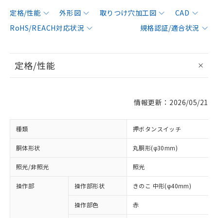
定格/性能
外形図
取りつけ穴加工図
CAD
RoHS/REACH対応状況
規格認証/適合状況
定格/性能
情報更新：2026/05/21
種類
押ボタンスイッチ
胴体形状
丸胴形(φ30mm)
照光/非照光
照光
操作部
操作部形状
きのこ 中形(φ40mm)
操作部色
赤