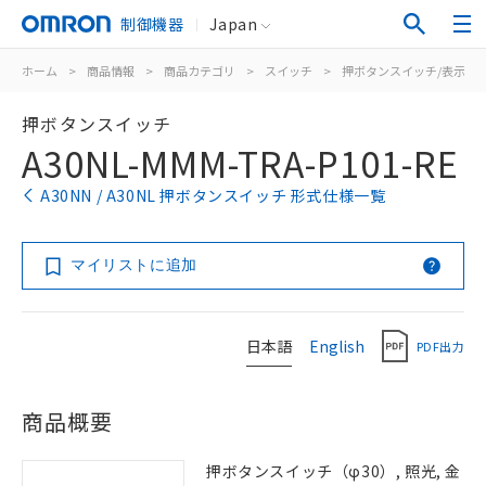
制御機器
Japan
ホーム
>
商品情報
>
商品カテゴリ
>
スイッチ
>
押ボタンスイッチ/表示灯
押ボタンスイッチ
A30NL-MMM-TRA-P101-RE
A30NN / A30NL 押ボタンスイッチ 形式仕様一覧
マイリストに追加
日本語
English
PDF出力
商品概要
押ボタンスイッチ（φ30）, 照光, 金