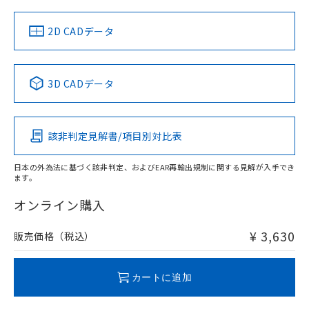
中国 RoHS
注意事項・凡例
2D CADデータ
中国 RoHS表
※1 ※2
3D CADデータ
Pb
Hg
Cd
Cr(VI)
該非判定見解書/項目別対比表
O
O
O
O
日本の外為法に基づく該非判定、およびEAR再輸出規制に関する見解が入手でき
ます。
"対応済み"や非含有の記載がされた商品であっても、流通
在庫等で未対応品が混在する可能性があります。
オンライン購入
非含有品が必要な際は、弊社営業部門もしくは販売店へお
問い合わせください。
¥ 3,630
販売価格（税込）
この製品のRoHS/REACH対応状況ページへ
カートに追加