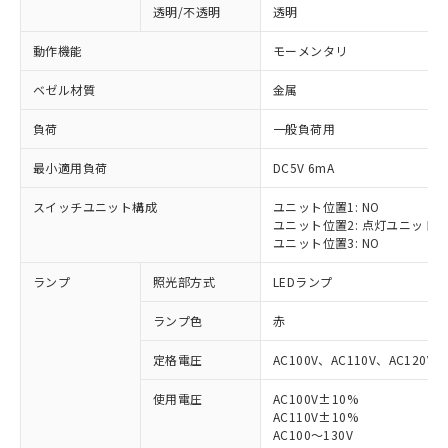
透明/不透明
透明
動作機能
モーメンタリ
ベゼル材質
金属
負荷
一般負荷用
最小適用負荷
DC5V 6mA
スイッチユニット構成
ユニット位置1: NO
ユニット位置2: 点灯ユニット
ユニット位置3: NO
ランプ
照光部方式
LEDランプ
ランプ色
赤
定格電圧
AC100V、AC110V、AC120V
使用電圧
AC100V±10%
※1 対応状況
AC110V±10%
AC100～130V