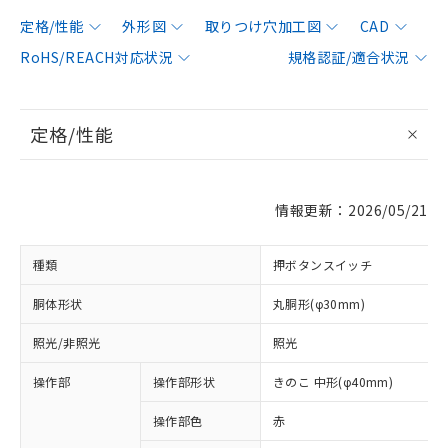
定格/性能
外形図
取りつけ穴加工図
CAD
RoHS/REACH対応状況
規格認証/適合状況
定格/性能
情報更新：2026/05/21
種類
押ボタンスイッチ
胴体形状
丸胴形(φ30mm)
照光/非照光
照光
操作部
操作部形状
きのこ 中形(φ40mm)
操作部色
赤