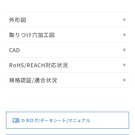
※当社の共同利用者とは、
"個人情報
51物質の非含有証明書（当社基準）
の共同利用に関して"
の「1.共同利
※本証明書は発行日時点で非含有を証明す
用者の範囲」に記載されている法人を
るもので、過去に遡って非含有を証明する
外形図
指します。
ものではありません。
情報更新：2026/05/21
また、RoHS指令のフタル酸エステル類４
取りつけ穴加工図
物質の対応では、対応完了までの期間は出
荷製品に未対応品が混在することから備考
情報更新：2026/05/21
CAD
欄に対応日を記載しておりました。
既に当社にて対応品への在庫切替を完了
ログイン/会員登録いただくと、CADデータをダウンロー
していることから、特段のことがない限
RoHS/REACH対応状況
ドすることができます。
り、2022年1月12日より割愛しておりま
す。
情報更新：2026/7/29
規格認証/適合状況
ログイン/会員登録
EU RoHS
注意事項・凡例
A30NL-MMM-TRA-P101-RDについての規格認証/適合状況に
ついては、「カスタマーサポートセンタ お客様相談室」また
は貴社担当オムロン営業員または販売店にお問い合わせくだ
対応状況
対応予定月
※1
※2
さい。
ダウンロードデータをご利用いただく前に、以下を必ずお読
みください。
カタログ/データシート/マニュアル
対応済み
ソフトウェアの使用条件
お問い合わせ