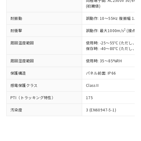
類(PBB) 1000ppm以下、ポリ臭化ジフェニルエーテル類
同極端子間: AC2500V 50/60
Cr(Ⅵ)(六価クロム) : 1000ppm、 PBBs(ポリ臭化ビフェ
とります。
了承ください。
(PBDE) 1000ppm以下、フタル酸ビス(2-エチルヘキシ
○
一定数以上の在庫あり
ニル類) : 1000ppm、 PBDEs(ポリ臭化ジフェニルエーテ
(初期値)
当社は規制貨物を破棄する場合は、完
ル) (DEHP)(別名：DOP) 1000ppm以下、フタル酸ブチ
正式な納期状況および標準価格はお客
ル類) : 1000ppm、
ルベンジル（BBP） 1000ppm以下、フタル酸ジブチル
全に破砕するなど、違法に輸出されな
DBP(フタル酸ジブチル) : 1000ppm、 DIBP(フタル酸ジ
様のお取引先、またはお客様担当のオ
耐振動
誤動作: 10～55Hz 複振幅 1.
（DBP） 1000ppm以下、フタル酸ジイソブチル
イソブチル) : 1000ppm、 BBP(フタル酸ブチルベンジ
△
一定数には満たないが在庫あり
いよう必要な手段を講じます。
ムロン制御機器販売店・当社販売員に
(DIBP) 1000ppm以下
ル) : 1000ppm、
当社は貴社製品を、核兵器、ミサイ
但し、RoHS指令で産業用監視および制御機器に対する
DEHP(フタル酸ビス(2-エチルヘキシル)) : 1000ppm
ご相談ください。
2
耐衝撃
誤動作: 最大1000m/s
(接点開
適用除外項目は除く。
ル、化学兵器、生物兵器またはその他
－
在庫なし(最新の在庫状況につ
オムロン制御機器販売店や当社販売拠
フタル酸エステル類の４物質については閾値を超える意
武器並びにこれらの製造装置等に一切
いては、お客様のお取引先、ま
周囲温度範囲
図的な使用がないことを確認しています。
使用時: -25～55℃ (ただし
点は「
販売ネットワーク
」をご確認
※2 環境保護使用期限
使用いたしません。
保存時: -40～80℃ (ただし
たはお客様担当のオムロン制御
ください。
当社は、貴社製品を第三者に販売する
機器販売店・当社販売員にご確
在庫状況および標準価格結果を当社の
※2 対応予定月
「ｅ」：有害物質（10物質）のすべてが基
周囲湿度範囲
使用時: 35～85%RH
場合は、上記1、2および3の内容を当
認ください)
事前の承諾なく第三者に漏洩または開
準値以下であることを示します。
該第三者に通知します。また当社は、
示しないようお願いします。
保護構造
パネル前面: IP66
部品在庫の切り替え状況などにより、予定
「10」：通常の使用状況下において有害物
販売先および販売に係わる関係者が違
マイパーツ機能（部品リスト作成サー
空
受注生産機種、また在庫状況の
月が前後することがあります。
質が外部に漏えいし、環境に深刻な影響を
法に輸出するおそれがある場合は、取
ビス）をご利用いただくには、I-Web
白
情報を公開していない機種
感電保護クラス
Class II
及ぼさない年数を意味します。
り引きをいたしません。
メンバーズにご登録されている必要が
「－」：未確認です。当社販売部門へお問
あります。
PTI（トラッキング特性）
175
い合わせください。
お客様が当ウェブサイト上で当社にご
※3 非含有証明書ダウンロード
登録された部品リストについて、当社
汚染度
3 (EN60947-5-1)
および当社の共同利用者が、当社の製
下記の非含有証明書をダウンロードするこ
品・サービスに関するお客様との取
とができます。
合意する
キャンセル
引・商談に必要な範囲で利用すること
をご了承ください。
EU RoHS指令（10物質）の非含有証明書