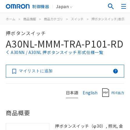
制御機器
Japan
ホーム
>
商品情報
>
商品カテゴリ
>
スイッチ
>
押ボタンスイッチ/表示灯
押ボタンスイッチ
A30NL-MMM-TRA-P101-RD
A30NN / A30NL 押ボタンスイッチ 形式仕様一覧
マイリストに追加
日本語
English
PDF出力
商品概要
押ボタンスイッチ（φ30）, 照光, 金