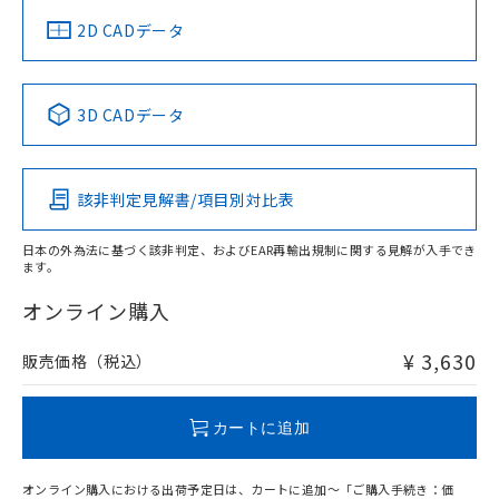
中国 RoHS
注意事項・凡例
2D CADデータ
中国 RoHS表
※1 ※2
3D CADデータ
Pb
Hg
Cd
Cr(VI)
該非判定見解書/項目別対比表
O
O
O
O
日本の外為法に基づく該非判定、およびEAR再輸出規制に関する見解が入手でき
ます。
"対応済み"や非含有の記載がされた商品であっても、流通
在庫等で未対応品が混在する可能性があります。
オンライン購入
非含有品が必要な際は、弊社営業部門もしくは販売店へお
問い合わせください。
¥ 3,630
販売価格（税込）
この製品のRoHS/REACH対応状況ページへ
カートに追加
オンライン購入における出荷予定日は、カートに追加～「ご購入手続き：価