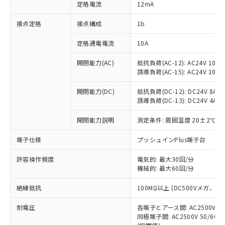
対応済み：EU RoHS指令（10物質）の
定格電流
12mA
非含有に対応した製品が提供可能な商品で
す。
接点定格
接点構成
1b
対応予定：EU RoHS指令（10物質）の非含
ご利用条件
有に対応した製品に切り替える予定のある
定格通電電流
10A
商品です。
開閉能力(AC)
抵抗負荷(AC-12): AC24V 10A/A
対応予定なし：EU RoHS指令（10物質）の
以下の条件をお読みいただき、同意のうえ
誘導負荷(AC-15): AC24V 10A/AC
非含有に非対応の商品で、対応品を出す予
ご利用ください。
定はありません。
開閉能力(DC)
抵抗負荷(DC-12): DC24V 8A/DC
調査・確認中：EU RoHS指令（10物質）の
本サービスは、当社制御機器事業取扱
誘導負荷(DC-13): DC24V 4A/DC
※1 中国RoHS○×表
非含有の対応状況を調査中または確認中の
商品の当社在庫状況および標準価格
商品です。
開閉能力説明
測定条件: 周囲温度 20±2℃、
(税抜)を提供させていただくもので
「○」：最大均質材料含有率が中国RoHSの
非該当品：ライセンス料など無形物で、有
す。
基準値以下であることを示します。
害物質有無と関係のない商品です。
端子仕様
プッシュインPlus端子台
当社制御機器事業取扱商品の中には、
「×」：最大均質材料含有率が中国RoHSの
仕入先様の事情により、非含有部品として
本サービスの対象外となる商品もある
基準値を超えていることを示します。
いたものが、含有品と判明した場合などや
許容操作頻度
電気的: 最大30回/分
当社は、これら貴社製品のうち、外国
ことをご了承ください。
「－」：未確認です。当社販売部門へお問
機械的: 最大60回/分
むを得ず変更することがあります。
為替および外国貿易法に定める商品
在庫状況および標準価格照会結果は、
い合わせください。
（以下｢規制貨物等」という）を輸出
記載している更新日時点での社内デー
絶縁抵抗
100MΩ以上 (DC500Vメガ、
*EU RoHS指令（10物質）：
または国外への提供する場合は、日本
記
タに基づき作成されるものであり、閲
説明
鉛(Pb) 1000ppm以下、 水銀(Hg) 1000ppm以下、 カド
*中国RoHS10物質の基準値 (GB/T26572)：
国政府の輸出許可(または役務取引許
号
覧された時点での実際の在庫および標
ミウム(Cd) 100ppm以下、
耐電圧
Pb(鉛) :1000ppm、 Hg(水銀) : 1000ppm、 Cd(カドミウ
各端子とアース間: AC2500V 50/
可)を取得するなどの必要な手続きを
六価クロム(Cr(Ⅵ)) 1000ppm以下、ポリ臭化ビフェニル
ム) : 100ppm、
準価格とは異なる場合があることをご
同極端子間: AC2500V 50/60
類(PBB) 1000ppm以下、ポリ臭化ジフェニルエーテル類
Cr(Ⅵ)(六価クロム) : 1000ppm、 PBBs(ポリ臭化ビフェ
とります。