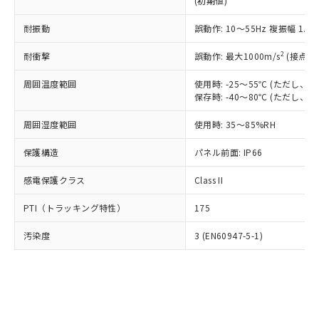
(初期値)
了承ください。
(PBDE) 1000ppm以下、フタル酸ビス(2-エチルヘキシ
○
一定数以上の在庫あり
ニル類) : 1000ppm、 PBDEs(ポリ臭化ジフェニルエーテ
当社は規制貨物を破棄する場合は、完
ル) (DEHP)(別名：DOP) 1000ppm以下、フタル酸ブチ
正式な納期状況および標準価格はお客
ル類) : 1000ppm、
ルベンジル（BBP） 1000ppm以下、フタル酸ジブチル
全に破砕するなど、違法に輸出されな
耐振動
DBP(フタル酸ジブチル) : 1000ppm、 DIBP(フタル酸ジ
誤動作: 10～55Hz 複振幅 1.
様のお取引先、またはお客様担当のオ
（DBP） 1000ppm以下、フタル酸ジイソブチル
イソブチル) : 1000ppm、 BBP(フタル酸ブチルベンジ
△
一定数には満たないが在庫あり
いよう必要な手段を講じます。
ムロン制御機器販売店・当社販売員に
(DIBP) 1000ppm以下
ル) : 1000ppm、
2
耐衝撃
誤動作: 最大1000m/s
(接点開
当社は貴社製品を、核兵器、ミサイ
但し、RoHS指令で産業用監視および制御機器に対する
DEHP(フタル酸ビス(2-エチルヘキシル)) : 1000ppm
ご相談ください。
適用除外項目は除く。
ル、化学兵器、生物兵器またはその他
－
在庫なし(最新の在庫状況につ
オムロン制御機器販売店や当社販売拠
フタル酸エステル類の４物質については閾値を超える意
周囲温度範囲
使用時: -25～55℃ (ただし
武器並びにこれらの製造装置等に一切
いては、お客様のお取引先、ま
図的な使用がないことを確認しています。
点は「
販売ネットワーク
」をご確認
保存時: -40～80℃ (ただし
※2 環境保護使用期限
使用いたしません。
たはお客様担当のオムロン制御
ください。
当社は、貴社製品を第三者に販売する
機器販売店・当社販売員にご確
在庫状況および標準価格結果を当社の
周囲湿度範囲
使用時: 35～85%RH
※2 対応予定月
「ｅ」：有害物質（10物質）のすべてが基
場合は、上記1、2および3の内容を当
認ください)
事前の承諾なく第三者に漏洩または開
準値以下であることを示します。
該第三者に通知します。また当社は、
示しないようお願いします。
保護構造
パネル前面: IP66
部品在庫の切り替え状況などにより、予定
「10」：通常の使用状況下において有害物
販売先および販売に係わる関係者が違
マイパーツ機能（部品リスト作成サー
空
受注生産機種、また在庫状況の
月が前後することがあります。
質が外部に漏えいし、環境に深刻な影響を
法に輸出するおそれがある場合は、取
感電保護クラス
Class II
ビス）をご利用いただくには、I-Web
白
情報を公開していない機種
及ぼさない年数を意味します。
り引きをいたしません。
メンバーズにご登録されている必要が
「－」：未確認です。当社販売部門へお問
PTI（トラッキング特性）
175
あります。
い合わせください。
お客様が当ウェブサイト上で当社にご
※3 非含有証明書ダウンロード
汚染度
3 (EN60947-5-1)
登録された部品リストについて、当社
および当社の共同利用者が、当社の製
下記の非含有証明書をダウンロードするこ
品・サービスに関するお客様との取
とができます。
合意する
キャンセル
引・商談に必要な範囲で利用すること
をご了承ください。
EU RoHS指令（10物質）の非含有証明書
※当社の共同利用者とは、
"個人情報