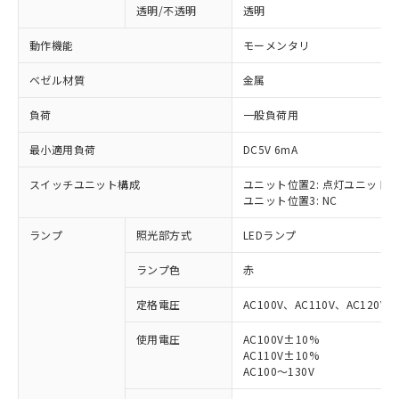
透明/不透明
透明
動作機能
モーメンタリ
ベゼル材質
金属
負荷
一般負荷用
最小適用負荷
DC5V 6mA
スイッチユニット構成
ユニット位置2: 点灯ユニット
ユニット位置3: NC
ランプ
照光部方式
LEDランプ
ランプ色
赤
定格電圧
AC100V、AC110V、AC120V
使用電圧
AC100V±10%
AC110V±10%
※1 対応状況
AC100～130V