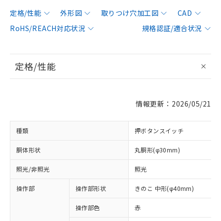
定格/性能
外形図
取りつけ穴加工図
CAD
RoHS/REACH対応状況
規格認証/適合状況
定格/性能
情報更新：2026/05/21
種類
押ボタンスイッチ
胴体形状
丸胴形(φ30mm)
照光/非照光
照光
操作部
操作部形状
きのこ 中形(φ40mm)
操作部色
赤