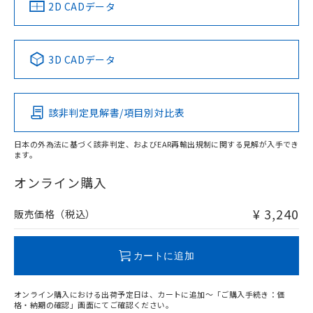
中国 RoHS
注意事項・凡例
2D CADデータ
中国 RoHS表
※1 ※2
3D CADデータ
Pb
Hg
Cd
Cr(VI)
該非判定見解書/項目別対比表
O
O
O
O
日本の外為法に基づく該非判定、およびEAR再輸出規制に関する見解が入手でき
ます。
"対応済み"や非含有の記載がされた商品であっても、流通
在庫等で未対応品が混在する可能性があります。
オンライン購入
非含有品が必要な際は、弊社営業部門もしくは販売店へお
問い合わせください。
¥ 3,240
販売価格（税込）
この製品のRoHS/REACH対応状況ページへ
カートに追加
オンライン購入における出荷予定日は、カートに追加～「ご購入手続き：価
格・納期の確認」画面にてご確認ください。