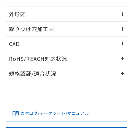
51物質の非含有証明書（当社基準）
の共同利用に関して"
の「1.共同利
※本証明書は発行日時点で非含有を証明す
用者の範囲」に記載されている法人を
外形図
るもので、過去に遡って非含有を証明する
指します。
ものではありません。
情報更新：2026/05/21
取りつけ穴加工図
また、RoHS指令のフタル酸エステル類４
物質の対応では、対応完了までの期間は出
情報更新：2026/05/21
荷製品に未対応品が混在することから備考
CAD
欄に対応日を記載しておりました。
既に当社にて対応品への在庫切替を完了
ログイン/会員登録いただくと、CADデータをダウンロー
RoHS/REACH対応状況
していることから、特段のことがない限
ドすることができます。
り、2022年1月12日より割愛しておりま
情報更新：2026/7/29
す。
規格認証/適合状況
ログイン/会員登録
EU RoHS
注意事項・凡例
A30NL-MMM-TRA-P002-RDについての規格認証/適合状況に
ついては、「カスタマーサポートセンタ お客様相談室」また
は貴社担当オムロン営業員または販売店にお問い合わせくだ
対応状況
対応予定月
※1
※2
さい。
ダウンロードデータをご利用いただく前に、以下を必ずお読
みください。
カタログ/データシート/マニュアル
対応済み
ソフトウェアの使用条件
お問い合わせ