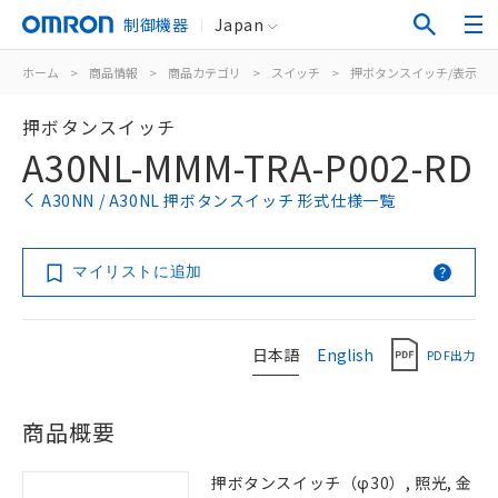
制御機器
Japan
ホーム
>
商品情報
>
商品カテゴリ
>
スイッチ
>
押ボタンスイッチ/表示灯
押ボタンスイッチ
A30NL-MMM-TRA-P002-RD
A30NN / A30NL 押ボタンスイッチ 形式仕様一覧
マイリストに追加
日本語
English
PDF出力
商品概要
押ボタンスイッチ（φ30）, 照光, 金