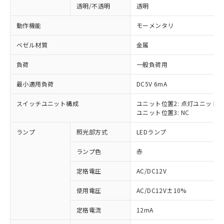
透明/不透明
透明
動作機能
モーメンタリ
ベゼル材質
金属
負荷
一般負荷用
最小適用負荷
DC5V 6mA
スイッチユニット構成
ユニット位置2: 点灯ユニット
ユニット位置3: NC
ランプ
照光部方式
LEDランプ
ランプ色
赤
定格電圧
AC/DC12V
使用電圧
AC/DC12V±10%
※1 対応状況
定格電流
12mA
対応済み：EU RoHS指令（10物質）の