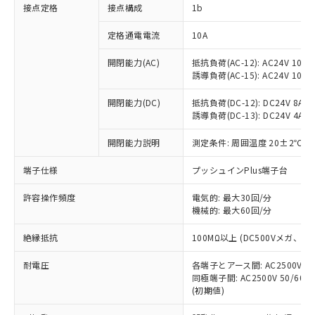
非含有に対応した製品が提供可能な商品で
接点定格
接点構成
1b
す。
対応予定：EU RoHS指令（10物質）の非含
定格通電電流
10A
ご利用条件
有に対応した製品に切り替える予定のある
商品です。
開閉能力(AC)
抵抗負荷(AC-12): AC24V 10A/A
誘導負荷(AC-15): AC24V 10A/AC
対応予定なし：EU RoHS指令（10物質）の
以下の条件をお読みいただき、同意のうえ
非含有に非対応の商品で、対応品を出す予
ご利用ください。
開閉能力(DC)
抵抗負荷(DC-12): DC24V 8A/DC
定はありません。
誘導負荷(DC-13): DC24V 4A/DC
調査・確認中：EU RoHS指令（10物質）の
本サービスは、当社制御機器事業取扱
※1 中国RoHS○×表
非含有の対応状況を調査中または確認中の
商品の当社在庫状況および標準価格
開閉能力説明
測定条件: 周囲温度 20±2℃、
商品です。
(税抜)を提供させていただくもので
「○」：最大均質材料含有率が中国RoHSの
非該当品：ライセンス料など無形物で、有
端子仕様
プッシュインPlus端子台
す。
基準値以下であることを示します。
害物質有無と関係のない商品です。
当社制御機器事業取扱商品の中には、
「×」：最大均質材料含有率が中国RoHSの
仕入先様の事情により、非含有部品として
許容操作頻度
電気的: 最大30回/分
本サービスの対象外となる商品もある
基準値を超えていることを示します。
いたものが、含有品と判明した場合などや
機械的: 最大60回/分
当社は、これら貴社製品のうち、外国
ことをご了承ください。
「－」：未確認です。当社販売部門へお問
むを得ず変更することがあります。
為替および外国貿易法に定める商品
在庫状況および標準価格照会結果は、
い合わせください。
絶縁抵抗
100MΩ以上 (DC500Vメガ、
（以下｢規制貨物等」という）を輸出
記載している更新日時点での社内デー
*EU RoHS指令（10物質）：
または国外への提供する場合は、日本
記
タに基づき作成されるものであり、閲
説明
耐電圧
鉛(Pb) 1000ppm以下、 水銀(Hg) 1000ppm以下、 カド
各端子とアース間: AC2500V 50/
*中国RoHS10物質の基準値 (GB/T26572)：
国政府の輸出許可(または役務取引許
号
覧された時点での実際の在庫および標
ミウム(Cd) 100ppm以下、
Pb(鉛) :1000ppm、 Hg(水銀) : 1000ppm、 Cd(カドミウ
同極端子間: AC2500V 50/60
可)を取得するなどの必要な手続きを
六価クロム(Cr(Ⅵ)) 1000ppm以下、ポリ臭化ビフェニル
ム) : 100ppm、
準価格とは異なる場合があることをご
(初期値)
類(PBB) 1000ppm以下、ポリ臭化ジフェニルエーテル類
Cr(Ⅵ)(六価クロム) : 1000ppm、 PBBs(ポリ臭化ビフェ
とります。
了承ください。
(PBDE) 1000ppm以下、フタル酸ビス(2-エチルヘキシ
○
一定数以上の在庫あり
ニル類) : 1000ppm、 PBDEs(ポリ臭化ジフェニルエーテ