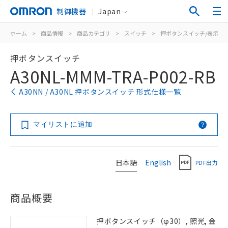
制御機器
Japan
ホーム
>
商品情報
>
商品カテゴリ
>
スイッチ
>
押ボタンスイッチ/表示灯
押ボタンスイッチ
A30NL-MMM-TRA-P002-RB
A30NN / A30NL 押ボタンスイッチ 形式仕様一覧
マイリストに追加
日本語
English
PDF出力
商品概要
押ボタンスイッチ（φ30）, 照光, 金