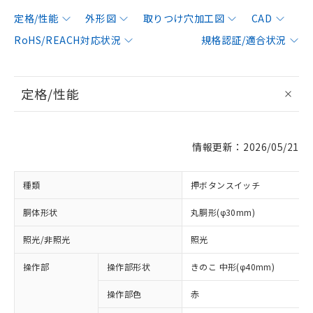
定格/性能
外形図
取りつけ穴加工図
CAD
RoHS/REACH対応状況
規格認証/適合状況
定格/性能
情報更新：2026/05/21
種類
押ボタンスイッチ
胴体形状
丸胴形(φ30mm)
照光/非照光
照光
操作部
操作部形状
きのこ 中形(φ40mm)
操作部色
赤