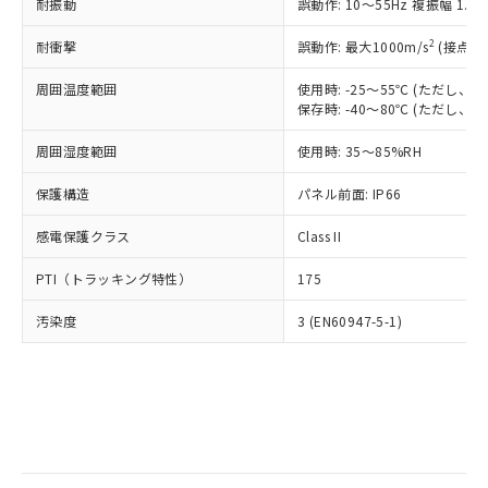
当社は規制貨物を破棄する場合は、完
耐振動
ル) (DEHP)(別名：DOP) 1000ppm以下、フタル酸ブチ
誤動作: 10～55Hz 複振幅 1.
正式な納期状況および標準価格はお客
ル類) : 1000ppm、
ルベンジル（BBP） 1000ppm以下、フタル酸ジブチル
全に破砕するなど、違法に輸出されな
DBP(フタル酸ジブチル) : 1000ppm、 DIBP(フタル酸ジ
様のお取引先、またはお客様担当のオ
（DBP） 1000ppm以下、フタル酸ジイソブチル
イソブチル) : 1000ppm、 BBP(フタル酸ブチルベンジ
△
一定数には満たないが在庫あり
いよう必要な手段を講じます。
2
耐衝撃
誤動作: 最大1000m/s
(接点開
ムロン制御機器販売店・当社販売員に
(DIBP) 1000ppm以下
ル) : 1000ppm、
当社は貴社製品を、核兵器、ミサイ
但し、RoHS指令で産業用監視および制御機器に対する
DEHP(フタル酸ビス(2-エチルヘキシル)) : 1000ppm
ご相談ください。
適用除外項目は除く。
周囲温度範囲
使用時: -25～55℃ (ただし
ル、化学兵器、生物兵器またはその他
－
在庫なし(最新の在庫状況につ
オムロン制御機器販売店や当社販売拠
フタル酸エステル類の４物質については閾値を超える意
保存時: -40～80℃ (ただし
武器並びにこれらの製造装置等に一切
いては、お客様のお取引先、ま
図的な使用がないことを確認しています。
点は「
販売ネットワーク
」をご確認
※2 環境保護使用期限
使用いたしません。
たはお客様担当のオムロン制御
ください。
周囲湿度範囲
使用時: 35～85%RH
当社は、貴社製品を第三者に販売する
機器販売店・当社販売員にご確
在庫状況および標準価格結果を当社の
※2 対応予定月
「ｅ」：有害物質（10物質）のすべてが基
場合は、上記1、2および3の内容を当
認ください)
事前の承諾なく第三者に漏洩または開
保護構造
パネル前面: IP66
準値以下であることを示します。
該第三者に通知します。また当社は、
示しないようお願いします。
部品在庫の切り替え状況などにより、予定
「10」：通常の使用状況下において有害物
販売先および販売に係わる関係者が違
マイパーツ機能（部品リスト作成サー
感電保護クラス
Class II
空
受注生産機種、また在庫状況の
月が前後することがあります。
質が外部に漏えいし、環境に深刻な影響を
法に輸出するおそれがある場合は、取
ビス）をご利用いただくには、I-Web
白
情報を公開していない機種
及ぼさない年数を意味します。
り引きをいたしません。
PTI（トラッキング特性）
175
メンバーズにご登録されている必要が
「－」：未確認です。当社販売部門へお問
あります。
い合わせください。
汚染度
3 (EN60947-5-1)
お客様が当ウェブサイト上で当社にご
※3 非含有証明書ダウンロード
登録された部品リストについて、当社
および当社の共同利用者が、当社の製
下記の非含有証明書をダウンロードするこ
品・サービスに関するお客様との取
とができます。
合意する
キャンセル
引・商談に必要な範囲で利用すること
をご了承ください。
EU RoHS指令（10物質）の非含有証明書
※当社の共同利用者とは、
"個人情報
51物質の非含有証明書（当社基準）