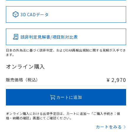
中国 RoHS表
※1 ※2
3D CADデータ
Pb
Hg
Cd
Cr(VI)
該非判定見解書/項目別対比表
X
O
O
O
日本の外為法に基づく該非判定、およびEAR再輸出規制に関する見解が入手でき
ます。
"対応済み"や非含有の記載がされた商品であっても、流通
在庫等で未対応品が混在する可能性があります。
オンライン購入
非含有品が必要な際は、弊社営業部門もしくは販売店へお
問い合わせください。
¥ 2,970
販売価格（税込）
この製品のRoHS/REACH対応状況ページへ
カートに追加
オンライン購入における出荷予定日は、カートに追加～「ご購入手続き：価
格・納期の確認」画面にてご確認ください。
カートをみる