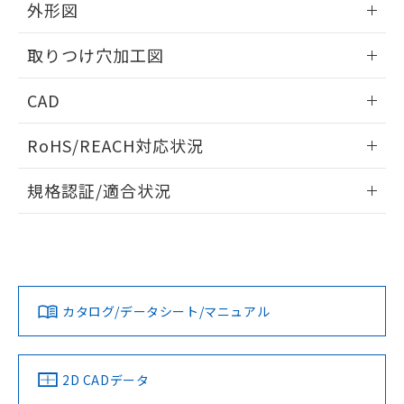
の共同利用に関して"
の「1.共同利
外形図
※本証明書は発行日時点で非含有を証明す
用者の範囲」に記載されている法人を
るもので、過去に遡って非含有を証明する
指します。
情報更新：2026/05/21
ものではありません。
取りつけ穴加工図
また、RoHS指令のフタル酸エステル類４
物質の対応では、対応完了までの期間は出
情報更新：2026/05/21
CAD
荷製品に未対応品が混在することから備考
欄に対応日を記載しておりました。
ログイン/会員登録いただくと、CADデータをダウンロー
RoHS/REACH対応状況
既に当社にて対応品への在庫切替を完了
ドすることができます。
していることから、特段のことがない限
情報更新：2026/7/29
り、2022年1月12日より割愛しておりま
規格認証/適合状況
す。
ログイン/会員登録
EU RoHS
注意事項・凡例
A30NL-MMM-TRA-P002-RBについての規格認証/適合状況に
ついては、「カスタマーサポートセンタ お客様相談室」また
は貴社担当オムロン営業員または販売店にお問い合わせくだ
対応状況
対応予定月
※1
※2
さい。
ダウンロードデータをご利用いただく前に、以下を必ずお読
みください。
カタログ/データシート/マニュアル
対応済み
ソフトウェアの使用条件
お問い合わせ
中国 RoHS
注意事項・凡例
2D CADデータ