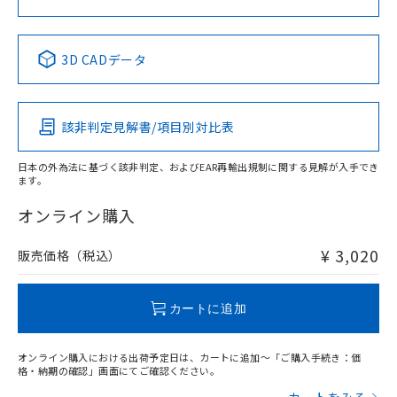
中国 RoHS表
※1 ※2
3D CADデータ
Pb
Hg
Cd
Cr(VI)
該非判定見解書/項目別対比表
X
O
O
O
日本の外為法に基づく該非判定、およびEAR再輸出規制に関する見解が入手でき
ます。
"対応済み"や非含有の記載がされた商品であっても、流通
在庫等で未対応品が混在する可能性があります。
オンライン購入
非含有品が必要な際は、弊社営業部門もしくは販売店へお
問い合わせください。
¥ 3,020
販売価格（税込）
この製品のRoHS/REACH対応状況ページへ
カートに追加
オンライン購入における出荷予定日は、カートに追加～「ご購入手続き：価
格・納期の確認」画面にてご確認ください。