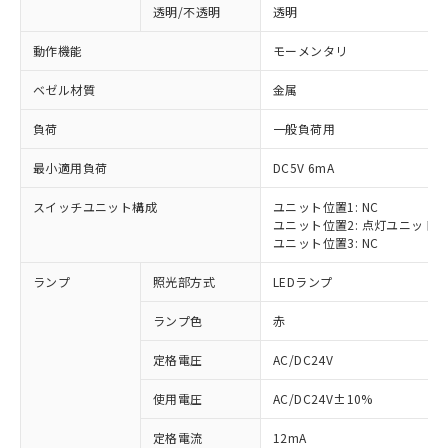
透明/不透明
透明
動作機能
モーメンタリ
ベゼル材質
金属
負荷
一般負荷用
最小適用負荷
DC5V 6mA
スイッチユニット構成
ユニット位置1: NC
ユニット位置2: 点灯ユニット
ユニット位置3: NC
ランプ
照光部方式
LEDランプ
ランプ色
赤
定格電圧
AC/DC24V
※1 対応状況
使用電圧
AC/DC24V±10%
定格電流
12mA
対応済み：EU RoHS指令（10物質）の