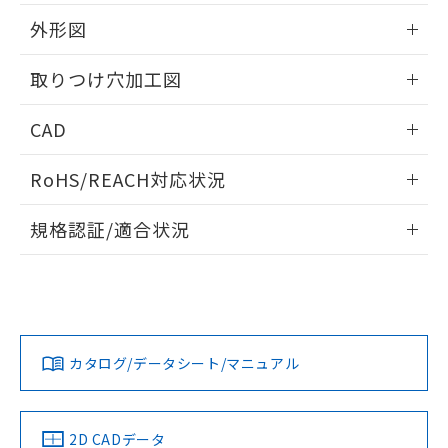
51物質の非含有証明書（当社基準）
の共同利用に関して"
の「1.共同利
※本証明書は発行日時点で非含有を証明す
外形図
用者の範囲」に記載されている法人を
るもので、過去に遡って非含有を証明する
指します。
ものではありません。
情報更新：2026/05/21
取りつけ穴加工図
また、RoHS指令のフタル酸エステル類４
物質の対応では、対応完了までの期間は出
情報更新：2026/05/21
CAD
荷製品に未対応品が混在することから備考
欄に対応日を記載しておりました。
ログイン/会員登録いただくと、CADデータをダウンロー
既に当社にて対応品への在庫切替を完了
RoHS/REACH対応状況
ドすることができます。
していることから、特段のことがない限
り、2022年1月12日より割愛しておりま
情報更新：2026/7/29
規格認証/適合状況
す。
ログイン/会員登録
EU RoHS
注意事項・凡例
A30NL-MMM-TRA-G202-RCについての規格認証/適合状況に
ついては、「カスタマーサポートセンタ お客様相談室」また
は貴社担当オムロン営業員または販売店にお問い合わせくだ
対応状況
対応予定月
※1
※2
さい。
ダウンロードデータをご利用いただく前に、以下を必ずお読
みください。
カタログ/データシート/マニュアル
対応済み
ソフトウェアの使用条件
お問い合わせ
中国 RoHS
注意事項・凡例
2D CADデータ