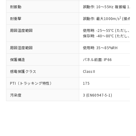
○
一定数以上の在庫あり
ニル類) : 1000ppm、 PBDEs(ポリ臭化ジフェニルエーテ
当社は規制貨物を破棄する場合は、完
ル) (DEHP)(別名：DOP) 1000ppm以下、フタル酸ブチ
正式な納期状況および標準価格はお客
ル類) : 1000ppm、
耐振動
誤動作: 10～55Hz 複振幅 1.
ルベンジル（BBP） 1000ppm以下、フタル酸ジブチル
全に破砕するなど、違法に輸出されな
DBP(フタル酸ジブチル) : 1000ppm、 DIBP(フタル酸ジ
様のお取引先、またはお客様担当のオ
（DBP） 1000ppm以下、フタル酸ジイソブチル
イソブチル) : 1000ppm、 BBP(フタル酸ブチルベンジ
△
一定数には満たないが在庫あり
いよう必要な手段を講じます。
ムロン制御機器販売店・当社販売員に
(DIBP) 1000ppm以下
2
耐衝撃
ル) : 1000ppm、
誤動作: 最大1000m/s
(接点開
当社は貴社製品を、核兵器、ミサイ
但し、RoHS指令で産業用監視および制御機器に対する
DEHP(フタル酸ビス(2-エチルヘキシル)) : 1000ppm
ご相談ください。
適用除外項目は除く。
ル、化学兵器、生物兵器またはその他
－
在庫なし(最新の在庫状況につ
オムロン制御機器販売店や当社販売拠
周囲温度範囲
使用時: -25～55℃ (ただし
フタル酸エステル類の４物質については閾値を超える意
武器並びにこれらの製造装置等に一切
いては、お客様のお取引先、ま
図的な使用がないことを確認しています。
保存時: -40～80℃ (ただし
点は「
販売ネットワーク
」をご確認
※2 環境保護使用期限
使用いたしません。
たはお客様担当のオムロン制御
ください。
当社は、貴社製品を第三者に販売する
周囲湿度範囲
使用時: 35～85%RH
機器販売店・当社販売員にご確
在庫状況および標準価格結果を当社の
※2 対応予定月
「ｅ」：有害物質（10物質）のすべてが基
場合は、上記1、2および3の内容を当
認ください)
事前の承諾なく第三者に漏洩または開
準値以下であることを示します。
保護構造
パネル前面: IP66
該第三者に通知します。また当社は、
示しないようお願いします。
部品在庫の切り替え状況などにより、予定
「10」：通常の使用状況下において有害物
販売先および販売に係わる関係者が違
マイパーツ機能（部品リスト作成サー
空
受注生産機種、また在庫状況の
感電保護クラス
Class II
月が前後することがあります。
質が外部に漏えいし、環境に深刻な影響を
法に輸出するおそれがある場合は、取
ビス）をご利用いただくには、I-Web
白
情報を公開していない機種
及ぼさない年数を意味します。
り引きをいたしません。
メンバーズにご登録されている必要が
PTI（トラッキング特性）
175
「－」：未確認です。当社販売部門へお問
あります。
い合わせください。
お客様が当ウェブサイト上で当社にご
汚染度
3 (EN60947-5-1)
※3 非含有証明書ダウンロード
登録された部品リストについて、当社
および当社の共同利用者が、当社の製
下記の非含有証明書をダウンロードするこ
品・サービスに関するお客様との取
とができます。
合意する
キャンセル
引・商談に必要な範囲で利用すること
をご了承ください。
EU RoHS指令（10物質）の非含有証明書
※当社の共同利用者とは、
"個人情報