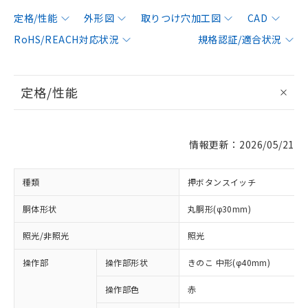
定格/性能
外形図
取りつけ穴加工図
CAD
RoHS/REACH対応状況
規格認証/適合状況
定格/性能
情報更新：2026/05/21
種類
押ボタンスイッチ
胴体形状
丸胴形(φ30mm)
照光/非照光
照光
操作部
操作部形状
きのこ 中形(φ40mm)
操作部色
赤