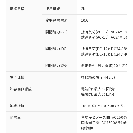
非含有に対応した製品が提供可能な商品で
接点定格
接点構成
2b
す。
対応予定：EU RoHS指令（10物質）の非含
ご利用条件
定格通電電流
10A
有に対応した製品に切り替える予定のある
商品です。
開閉能力(AC)
抵抗負荷(AC-12): AC24V 10A/A
対応予定なし：EU RoHS指令（10物質）の
誘導負荷(AC-15): AC24V 10A/AC
以下の条件をお読みいただき、同意のうえ
非含有に非対応の商品で、対応品を出す予
ご利用ください。
定はありません。
開閉能力(DC)
抵抗負荷(DC-12): DC24V 8A/DC
調査・確認中：EU RoHS指令（10物質）の
誘導負荷(DC-13): DC24V 4A/DC
本サービスは、当社制御機器事業取扱
※1 中国RoHS○×表
非含有の対応状況を調査中または確認中の
商品の当社在庫状況および標準価格
開閉能力説明
測定条件: 周囲温度 20±2℃、
商品です。
(税抜)を提供させていただくもので
「○」：最大均質材料含有率が中国RoHSの
非該当品：ライセンス料など無形物で、有
す。
端子仕様
ねじ締め端子 (M3.5)
基準値以下であることを示します。
害物質有無と関係のない商品です。
当社制御機器事業取扱商品の中には、
「×」：最大均質材料含有率が中国RoHSの
仕入先様の事情により、非含有部品として
本サービスの対象外となる商品もある
許容操作頻度
電気的: 最大30回/分
基準値を超えていることを示します。
いたものが、含有品と判明した場合などや
当社は、これら貴社製品のうち、外国
ことをご了承ください。
機械的: 最大60回/分
「－」：未確認です。当社販売部門へお問
むを得ず変更することがあります。
為替および外国貿易法に定める商品
在庫状況および標準価格照会結果は、
い合わせください。
（以下｢規制貨物等」という）を輸出
絶縁抵抗
100MΩ以上 (DC500Vメガ、
記載している更新日時点での社内デー
*EU RoHS指令（10物質）：
または国外への提供する場合は、日本
記
タに基づき作成されるものであり、閲
説明
鉛(Pb) 1000ppm以下、 水銀(Hg) 1000ppm以下、 カド
*中国RoHS10物質の基準値 (GB/T26572)：
国政府の輸出許可(または役務取引許
耐電圧
各端子とアース間: AC2500V 50/
号
覧された時点での実際の在庫および標
ミウム(Cd) 100ppm以下、
Pb(鉛) :1000ppm、 Hg(水銀) : 1000ppm、 Cd(カドミウ
同極端子間: AC2500V 50/60
可)を取得するなどの必要な手続きを
六価クロム(Cr(Ⅵ)) 1000ppm以下、ポリ臭化ビフェニル
ム) : 100ppm、
準価格とは異なる場合があることをご
類(PBB) 1000ppm以下、ポリ臭化ジフェニルエーテル類
(初期値)
Cr(Ⅵ)(六価クロム) : 1000ppm、 PBBs(ポリ臭化ビフェ
とります。
了承ください。
(PBDE) 1000ppm以下、フタル酸ビス(2-エチルヘキシ