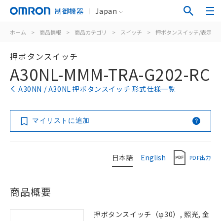
制御機器
Japan
ホーム
>
商品情報
>
商品カテゴリ
>
スイッチ
>
押ボタンスイッチ/表示灯
押ボタンスイッチ
A30NL-MMM-TRA-G202-RC
A30NN / A30NL 押ボタンスイッチ 形式仕様一覧
マイリストに追加
日本語
English
PDF出力
商品概要
押ボタンスイッチ（φ30）, 照光, 金