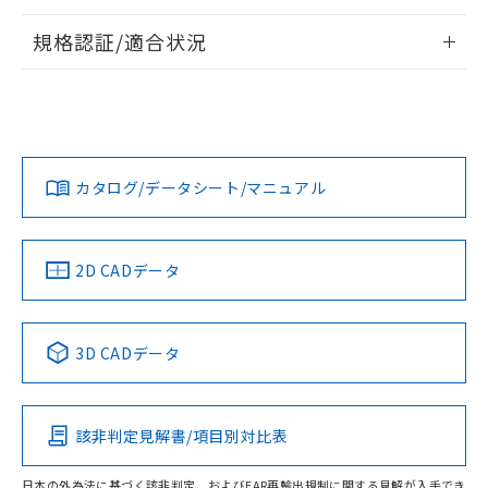
情報更新：2026/7/29
規格認証/適合状況
ログイン/会員登録
EU RoHS
注意事項・凡例
A30NL-MMM-TRA-G102-REについての規格認証/適合状況に
ついては、「カスタマーサポートセンタ お客様相談室」また
は貴社担当オムロン営業員または販売店にお問い合わせくだ
対応状況
対応予定月
※1
※2
さい。
ダウンロードデータをご利用いただく前に、以下を必ずお読
みください。
カタログ/データシート/マニュアル
対応済み
ソフトウェアの使用条件
お問い合わせ
中国 RoHS
注意事項・凡例
2D CADデータ
中国 RoHS表
※1 ※2
3D CADデータ
Pb
Hg
Cd
Cr(VI)
該非判定見解書/項目別対比表
O
O
O
O
日本の外為法に基づく該非判定、およびEAR再輸出規制に関する見解が入手でき