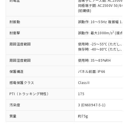
耐電圧
各端子とアース間: AC2500V 50/
「－」：未確認です。当社販売部門へお問
むを得ず変更することがあります。
為替および外国貿易法に定める商品
在庫状況および標準価格照会結果は、
同極端子間: AC2500V 50/60
い合わせください。
（以下｢規制貨物等」という）を輸出
(初期値)
記載している更新日時点での社内デー
*EU RoHS指令（10物質）：
または国外への提供する場合は、日本
記
タに基づき作成されるものであり、閲
説明
鉛(Pb) 1000ppm以下、 水銀(Hg) 1000ppm以下、 カド
*中国RoHS10物質の基準値 (GB/T26572)：
国政府の輸出許可(または役務取引許
耐振動
誤動作: 10～55Hz 複振幅 1.
号
覧された時点での実際の在庫および標
ミウム(Cd) 100ppm以下、
Pb(鉛) :1000ppm、 Hg(水銀) : 1000ppm、 Cd(カドミウ
可)を取得するなどの必要な手続きを
六価クロム(Cr(Ⅵ)) 1000ppm以下、ポリ臭化ビフェニル
ム) : 100ppm、
準価格とは異なる場合があることをご
類(PBB) 1000ppm以下、ポリ臭化ジフェニルエーテル類
2
Cr(Ⅵ)(六価クロム) : 1000ppm、 PBBs(ポリ臭化ビフェ
耐衝撃
誤動作: 最大1000m/s
(接点開
とります。
了承ください。
(PBDE) 1000ppm以下、フタル酸ビス(2-エチルヘキシ
○
一定数以上の在庫あり
ニル類) : 1000ppm、 PBDEs(ポリ臭化ジフェニルエーテ
当社は規制貨物を破棄する場合は、完
ル) (DEHP)(別名：DOP) 1000ppm以下、フタル酸ブチ
正式な納期状況および標準価格はお客
ル類) : 1000ppm、
周囲温度範囲
使用時: -25～55℃ (ただし
ルベンジル（BBP） 1000ppm以下、フタル酸ジブチル
全に破砕するなど、違法に輸出されな
DBP(フタル酸ジブチル) : 1000ppm、 DIBP(フタル酸ジ
様のお取引先、またはお客様担当のオ
（DBP） 1000ppm以下、フタル酸ジイソブチル
保存時: -40～80℃ (ただし
イソブチル) : 1000ppm、 BBP(フタル酸ブチルベンジ
△
一定数には満たないが在庫あり
いよう必要な手段を講じます。
ムロン制御機器販売店・当社販売員に
(DIBP) 1000ppm以下
ル) : 1000ppm、
当社は貴社製品を、核兵器、ミサイ
但し、RoHS指令で産業用監視および制御機器に対する
DEHP(フタル酸ビス(2-エチルヘキシル)) : 1000ppm
ご相談ください。
周囲湿度範囲
使用時: 35～85%RH
適用除外項目は除く。
ル、化学兵器、生物兵器またはその他
－
在庫なし(最新の在庫状況につ
オムロン制御機器販売店や当社販売拠
フタル酸エステル類の４物質については閾値を超える意
武器並びにこれらの製造装置等に一切
いては、お客様のお取引先、ま
図的な使用がないことを確認しています。
点は「
販売ネットワーク
」をご確認
保護構造
パネル前面: IP66
※2 環境保護使用期限
使用いたしません。
たはお客様担当のオムロン制御
ください。
当社は、貴社製品を第三者に販売する
機器販売店・当社販売員にご確
感電保護クラス
Class II
在庫状況および標準価格結果を当社の
※2 対応予定月
「ｅ」：有害物質（10物質）のすべてが基
場合は、上記1、2および3の内容を当
認ください)
事前の承諾なく第三者に漏洩または開
準値以下であることを示します。
該第三者に通知します。また当社は、
PTI（トラッキング特性）
175
示しないようお願いします。
部品在庫の切り替え状況などにより、予定
「10」：通常の使用状況下において有害物
販売先および販売に係わる関係者が違
マイパーツ機能（部品リスト作成サー
空
受注生産機種、また在庫状況の
月が前後することがあります。
質が外部に漏えいし、環境に深刻な影響を
汚染度
3 (EN60947-5-1)
法に輸出するおそれがある場合は、取
ビス）をご利用いただくには、I-Web
白
情報を公開していない機種
及ぼさない年数を意味します。
り引きをいたしません。
メンバーズにご登録されている必要が
質量
約75g
「－」：未確認です。当社販売部門へお問
あります。
い合わせください。
お客様が当ウェブサイト上で当社にご