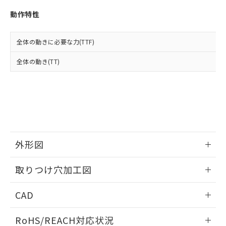
※3 非含有証明書ダウンロード
登録された部品リストについて、当社
動作特性
および当社の共同利用者が、当社の製
下記の非含有証明書をダウンロードするこ
品・サービスに関するお客様との取
とができます。
合意する
キャンセル
引・商談に必要な範囲で利用すること
全体の動きに必要な力(TTF)
をご了承ください。
EU RoHS指令（10物質）の非含有証明書
※当社の共同利用者とは、
"個人情報
全体の動き(TT)
51物質の非含有証明書（当社基準）
の共同利用に関して"
の「1.共同利
※本証明書は発行日時点で非含有を証明す
用者の範囲」に記載されている法人を
るもので、過去に遡って非含有を証明する
指します。
ものではありません。
また、RoHS指令のフタル酸エステル類４
物質の対応では、対応完了までの期間は出
荷製品に未対応品が混在することから備考
欄に対応日を記載しておりました。
外形図
既に当社にて対応品への在庫切替を完了
していることから、特段のことがない限
情報更新：2026/05/21
取りつけ穴加工図
り、2022年1月12日より割愛しておりま
す。
情報更新：2026/05/21
CAD
ログイン/会員登録いただくと、CADデータをダウンロー
RoHS/REACH対応状況
ドすることができます。