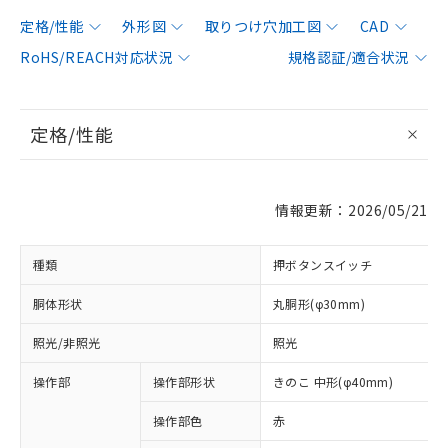
定格/性能
外形図
取りつけ穴加工図
CAD
RoHS/REACH対応状況
規格認証/適合状況
定格/性能
情報更新：2026/05/21
種類
押ボタンスイッチ
胴体形状
丸胴形(φ30mm)
照光/非照光
照光
操作部
操作部形状
きのこ 中形(φ40mm)
操作部色
赤