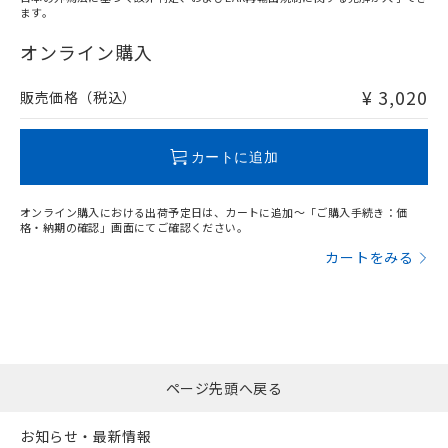
ます。
"対応済み"や非含有の記載がされた商品であっても、流通
在庫等で未対応品が混在する可能性があります。
オンライン購入
非含有品が必要な際は、弊社営業部門もしくは販売店へお
問い合わせください。
¥ 3,020
販売価格（税込）
この製品のRoHS/REACH対応状況ページへ
カートに追加
オンライン購入における出荷予定日は、カートに追加～「ご購入手続き：価
格・納期の確認」画面にてご確認ください。
カートをみる
ページ先頭へ戻る
お知らせ・最新情報