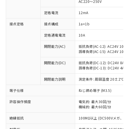
AC220～250V
定格電流
12mA
※1 対応状況
接点定格
接点構成
1a+1b
対応済み：EU RoHS指令（10物質）の
定格通電電流
10A
非含有に対応した製品が提供可能な商品で
開閉能力(AC)
抵抗負荷(AC-12): AC24V 10A/A
す。
誘導負荷(AC-15): AC24V 10A/AC
対応予定：EU RoHS指令（10物質）の非含
ご利用条件
有に対応した製品に切り替える予定のある
開閉能力(DC)
抵抗負荷(DC-12): DC24V 8A/DC
商品です。
誘導負荷(DC-13): DC24V 4A/DC
対応予定なし：EU RoHS指令（10物質）の
以下の条件をお読みいただき、同意のうえ
非含有に非対応の商品で、対応品を出す予
開閉能力説明
測定条件: 周囲温度 20±2℃、
ご利用ください。
定はありません。
調査・確認中：EU RoHS指令（10物質）の
端子仕様
ねじ締め端子 (M3.5)
本サービスは、当社制御機器事業取扱
※1 中国RoHS○×表
非含有の対応状況を調査中または確認中の
商品の当社在庫状況および標準価格
商品です。
許容操作頻度
電気的: 最大30回/分
(税抜)を提供させていただくもので
「○」：最大均質材料含有率が中国RoHSの
機械的: 最大60回/分
非該当品：ライセンス料など無形物で、有
す。
基準値以下であることを示します。
害物質有無と関係のない商品です。
当社制御機器事業取扱商品の中には、
絶縁抵抗
100MΩ以上 (DC500Vメガ、
「×」：最大均質材料含有率が中国RoHSの
仕入先様の事情により、非含有部品として
本サービスの対象外となる商品もある
基準値を超えていることを示します。
いたものが、含有品と判明した場合などや
当社は、これら貴社製品のうち、外国
ことをご了承ください。