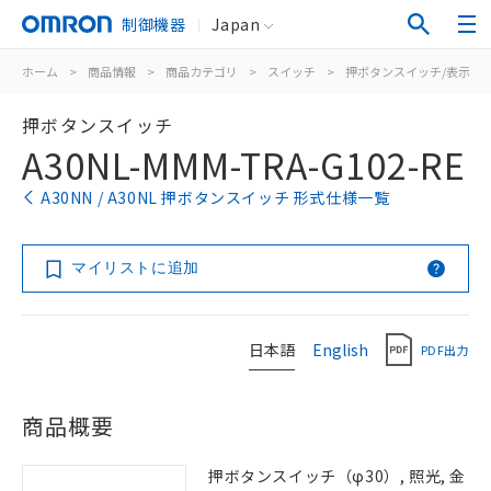
制御機器
Japan
ホーム
>
商品情報
>
商品カテゴリ
>
スイッチ
>
押ボタンスイッチ/表示灯
押ボタンスイッチ
A30NL-MMM-TRA-G102-RE
A30NN / A30NL 押ボタンスイッチ 形式仕様一覧
マイリストに追加
日本語
English
PDF出力
商品概要
押ボタンスイッチ（φ30）, 照光, 金