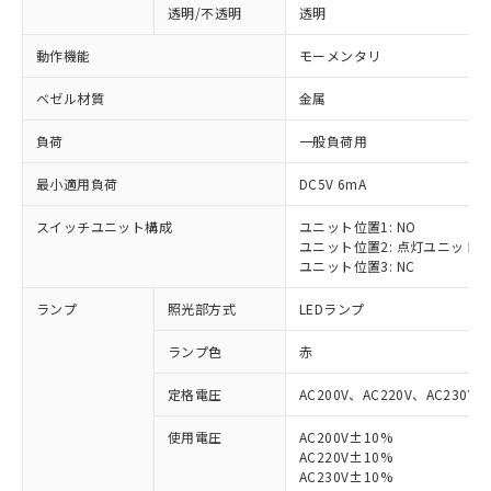
透明/不透明
透明
動作機能
モーメンタリ
ベゼル材質
金属
負荷
一般負荷用
最小適用負荷
DC5V 6mA
スイッチユニット構成
ユニット位置1: NO
ユニット位置2: 点灯ユニット
ユニット位置3: NC
ランプ
照光部方式
LEDランプ
ランプ色
赤
定格電圧
AC200V、AC220V、AC230V、
使用電圧
AC200V±10%
AC220V±10%
AC230V±10%