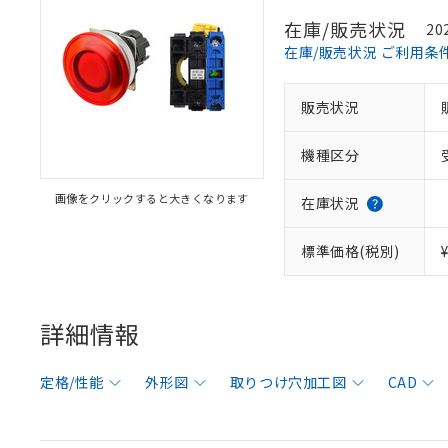
在庫/販売状況
20
在庫/販売状況 ご利用条
販売状況
機種区分
画像をクリックすると大きくなります
在庫状況
標準価格(税別)
詳細情報
定格/性能
外形図
取りつけ穴加工図
CAD