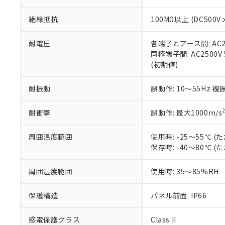
※本証明書は発行
また、RoHS指
絶縁抵抗
100MΩ以上 (DC5
混在することから
既に当社にて対応
り割愛しておりま
耐電圧
各端子とアース間: AC250
同極端子間: AC2500V
(初期値)
耐振動
誤動作: 10～55Hz 複
耐衝撃
誤動作: 最大1000m/s
周囲温度範囲
使用時: -25～55℃
保存時: -40～80℃
周囲湿度範囲
使用時: 35～85%RH
保護構造
パネル前面: IP66
感電保護クラス
Class II