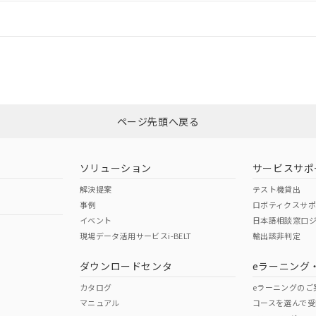
情報更新：
ログイン/会員登録
適合状況については、「カスタマーサポートセンタ お客様相談室」または貴
みください。
非含有証明書
※3
ページ先頭へ戻る
ダウンロードはこちら
ソリューション
サービスサポ
解決提案
テスト機貸出
事例
ロボティクスサ
イベント
日本語相談窓口
現場データ活用サービスi-BELT
輸出該非判定
I)
PBBs
PBDEs
DBP
ダウンロードセンタ
eラーニング
カタログ
eラーニングのご
マニュアル
コースを選んで受
O
O
O