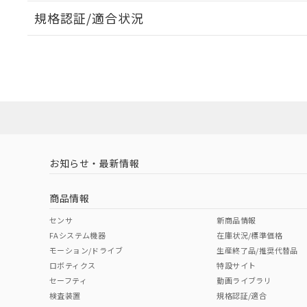
規格認証/適合状況
EU RoHS
注意事項・凡例
A30NL-MMM-TRA-G100-RDについての規格認証/
営業員または販売店にお問い合わせください。
ダウンロードデータをご利用いただく前に、以下を必ずお読
対応状況
対応予定月
※1
※2
ソフトウェアの使用条件
対応済み
お知らせ・最新情報
中国 RoHS
注意事項・凡例
商品情報
中国 RoHS表
※1 ※2
センサ
新商品情報
FAシステム機器
在庫状況/標準価格
Pb
Hg
Cd
Cr(V
モーション/ドライブ
生産終了品/推奨代替品
ロボティクス
特設サイト
セーフティ
動画ライブラリ
検査装置
規格認証/適合
O
O
O
O