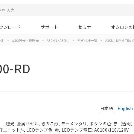
ウンロード
サポート
セミナ
オムロンの
示灯
>
φ30:照光・非照光
>
A30NN / A30NL
>
形式仕様一覧
>
A30NL-MMM-TRA-G
00-RD
日本語
English
 照光, 金属ベゼル, きのこ形, モーメンタリ, ボタンの色: 赤（透明）, 
ユニット/-, LEDランプ色: 赤, LEDランプ電圧: AC100/110/120V