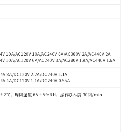
みいただき、同意のうえご利用ください。
材料含有率が中国RoHSの基準値以下であることを示します。
材料含有率が中国RoHSの基準値を超えていることを示します。
、当社制御機器事業取扱商品の当社在庫状況および標準価格(税抜)
ら貴社製品のうち、外国為替および外国貿易法に定める商品（以下｢
質）：
す。当社販売部門へお問い合わせください。
 水銀(Hg) 1000ppm以下、 カドミウム(Cd) 100ppm以下、
たは国外への提供する場合は、日本国政府の輸出許可(または役務取
000ppm以下、ポリ臭化ビフェニル類(PBB) 1000ppm以下、ポリ臭化ジフェニルエーテル類(P
事業取扱商品の中には、本サービスの対象外となる商品もあること
手続きをとります。
キシル) (DEHP)(別名：DOP) 1000ppm以下、フタル酸ブチルベンジル（BBP） 100
(GB/T26572)：
以下、フタル酸ジイソブチル (DIBP) 1000ppm以下
び標準価格照会結果は、記載している更新日時点での社内データに
物を破棄する場合は、完全に破砕するなど、違法に輸出されないよ
(水銀) : 1000ppm、 Cd(カドミウム) : 100ppm、
業用監視および制御機器に対する適用除外項目は除く。
覧された時点での実際の在庫および標準価格とは異なる場合がある
1000ppm、 PBBs(ポリ臭化ビフェニル類) : 1000ppm、 PBDEs(ポリ臭化ジフェニルエーテル類
物質については閾値を超える意図的な使用がないことを確認しています。
上の在庫あり
 1000ppm、 DIBP(フタル酸ジイソブチル) : 1000ppm、 BBP(フタル酸ブチルベンジル) :
品を、核兵器、ミサイル、化学兵器、生物兵器またはその他武器並
チルヘキシル)) : 1000ppm
況および標準価格はお客様のお取引先、またはお客様担当のオムロ
用いたしません。
V 10A/AC120V 10A/AC240V 6A/AC380V 2A/AC440V 2A
ご相談ください。
は満たないが在庫あり
製品を第三者に販売する場合は、上記1、2および3の内容を当該第
 10A/AC120V 6A/AC240V 3A/AC380V 1.9A/AC440V 1.6A
機器販売店や当社販売拠点は「
販売ネットワーク
」をご確認くだ
販売先および販売に係わる関係者が違法に輸出するおそれがある場
用期限
び標準価格結果を当社の事前の承諾なく第三者に漏洩または開示し
え状況などにより、予定月が前後することがあります。
(最新の在庫状況については、お客様のお取引先、またはお客様担当
V 8A/DC120V 2.2A/DC240V 1.1A
（10物質）のすべてが基準値以下であることを示します。
店・当社販売員にご確認ください)
V 4A/DC120V 1.1A/DC240V 0.55A
能（部品リスト作成サービス）をご利用いただくには、I-Webメン
使用状況下において有害物質が外部に漏えいし、環境に深刻な影響を
あります。
機種、また在庫状況の情報を公開していない機種
ェブサイト上で当社にご登録された部品リストについて、当社およ
0±2℃、周囲湿度 65±5%RH、操作ひん度 30回/min
書ダウンロード
す。当社販売部門へお問い合わせください。
品・サービスに関するお客様との取引・商談に必要な範囲で利用す
合意する
キャンセル
書をダウンロードすることができます。
利用者とは、
"個人情報の共同利用に関して"
の「1.共同利用者の
します。
10物質）の非含有証明書
明書（当社基準）