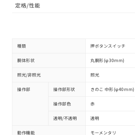
定格/性能
種類
押ボタンスイッチ
胴体形状
丸胴形(φ30mm)
照光/非照光
照光
操作部
操作部形状
きのこ 中形(φ40mm)
操作部色
赤
透明/不透明
透明
動作機能
モーメンタリ