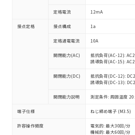
があります。
以下の条件をお読
「○」：最大均質
定格電流
12mA
「×」：最大均質
本サービスは
当社は、これ
*EU RoHS指令（10物
「－」：未確認で
鉛(Pb) 1000ppm以下、
くものです。
う）を輸出ま
記
説明
六価クロム(Cr(Ⅵ)) 1
接点定格
接点構成
1a
当社制御機器
などの必要な
フタル酸ビス(2-エチルヘ
号
*中国RoHS10物質の基準値 
ル（DBP） 1000ppm
在庫状況およ
当社は規制貨
Pb(鉛) :1000ppm、 Hg
但し、RoHS指令で産
のであり、閲
ます。
定格通電電流
10A
Cr(Ⅵ)(六価クロム) : 
フタル酸エステル類の４
○
一定数以
DBP(フタル酸ジブチル) :
い。
当社は貴社製
DEHP(フタル酸ビス(2-エ
正式な納期状
置等に一切使
開閉能力(AC)
抵抗負荷(AC-12): AC24
当社販売員に
※2 対応予定月
△
一定数に
当社は、貴社
誘導負荷(AC-15): AC24V
オムロン制御
また当社は、
※2 環境保護使
在庫状況およ
部品在庫の切り替
たしません。
－
在庫なし
開閉能力(DC)
抵抗負荷(DC-12): DC24
す。
「ｅ」：有害物質
機器販売
誘導負荷(DC-13): DC24
マイパーツ機
「10」：通常の
ている必要が
味します。
空
受注生産
お客様が当ウ
開閉能力説明
測定条件: 周囲温度 2
※3 非含有証明
「－」：未確認で
白
が、当社の製
さい。
下記の非含有証明
端子仕様
ねじ締め端子 (M3.5)
※当社の共同
いる法人を指
EU RoHS指令（
許容操作頻度
電気的: 最大30回/分
51物質の非含有証
機械的: 最大60回/分