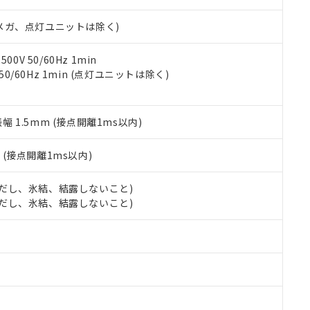
日時点で非含有を証明するもので、過去に遡って非含有を証明するも
令のフタル酸エステル類４物質の対応では、対応完了までの期間は出
00Vメガ、点灯ユニットは除く)
備考欄に対応日を記載しておりました。
品への在庫切替を完了していることから、特段のことがない限り、20
す。
0V 50/60Hz 1min
 50/60Hz 1min (点灯ユニットは除く)
振幅 1.5mm (接点開離1ms以内)
2
(接点開離1ms以内)
 (ただし、氷結、結露しないこと)
 (ただし、氷結、結露しないこと)