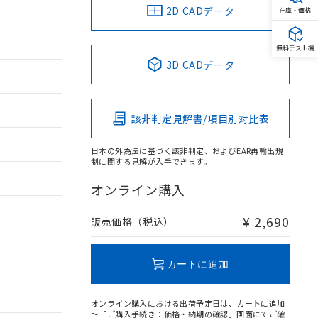
2D CADデータ
在庫・価格
無料テスト機
3D CADデータ
該非判定見解書/項目別対比表
日本の外為法に基づく該非判定、およびEAR再輸出規
制に関する見解が入手できます。
オンライン購入
¥ 2,690
販売価格（税込）
カートに追加
オンライン購入における出荷予定日は、カートに追加
～「ご購入手続き：価格・納期の確認」画面にてご確