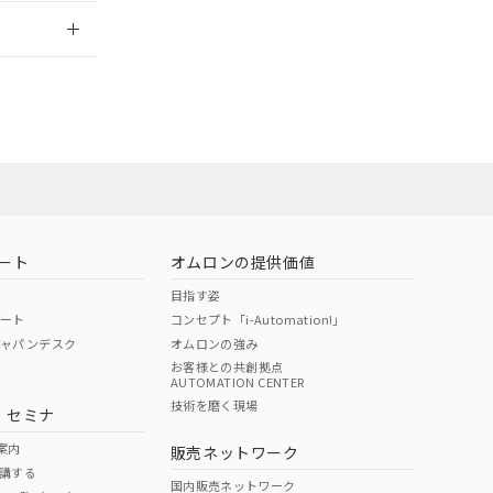
2026/7/29
社担当オムロン
お問い合わせ
ート
オムロンの提供価値
目指す姿
ポート
コンセプト「i-Automation!」
ジャパンデスク
オムロンの強み
お客様との共創拠点
AUTOMATION CENTER
DIBP
BBP
DEHP
環境保護
技術を磨く現場
・セミナ
使用期限
案内
販売ネットワーク
講する
O
O
O
e
国内販売ネットワーク