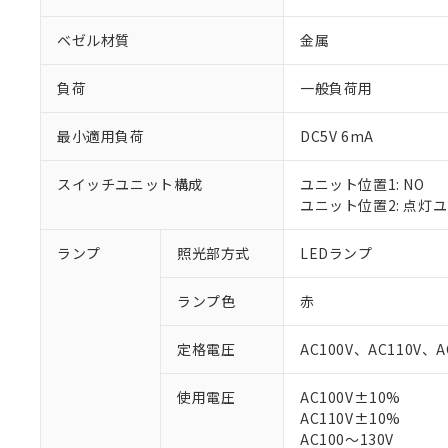
ベゼル材質
金属
負荷
一般負荷用
最小適用負荷
DC5V 6mA
スイッチユニット構成
ユニット位置1: NO
ユニット位置2: 点灯
ランプ
照光部方式
LEDランプ
※1 対応状況
ランプ色
赤
対応済み：EU
対応予定：EU R
定格電圧
AC100V、AC110V、A
対応予定なし：EU
調査・確認中：EU
ご利用条件
使用電圧
AC100V±10%
非該当品：ライセ
AC110V±10%
※1 中国RoHS
仕入先様の事情に
AC100～130V