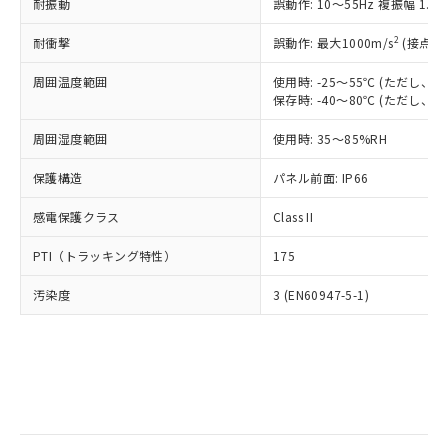
当社は規制貨物を破棄する場合は、完
耐振動
ル) (DEHP)(別名：DOP) 1000ppm以下、フタル酸ブチ
誤動作: 10～55Hz 複振幅 1.
正式な納期状況および標準価格はお客
ル類) : 1000ppm、
ルベンジル（BBP） 1000ppm以下、フタル酸ジブチル
全に破砕するなど、違法に輸出されな
DBP(フタル酸ジブチル) : 1000ppm、 DIBP(フタル酸ジ
様のお取引先、またはお客様担当のオ
（DBP） 1000ppm以下、フタル酸ジイソブチル
イソブチル) : 1000ppm、 BBP(フタル酸ブチルベンジ
△
一定数には満たないが在庫あり
いよう必要な手段を講じます。
2
耐衝撃
誤動作: 最大1000m/s
(接点開
ムロン制御機器販売店・当社販売員に
(DIBP) 1000ppm以下
ル) : 1000ppm、
当社は貴社製品を、核兵器、ミサイ
但し、RoHS指令で産業用監視および制御機器に対する
DEHP(フタル酸ビス(2-エチルヘキシル)) : 1000ppm
ご相談ください。
適用除外項目は除く。
周囲温度範囲
使用時: -25～55℃ (ただし
ル、化学兵器、生物兵器またはその他
－
在庫なし(最新の在庫状況につ
オムロン制御機器販売店や当社販売拠
フタル酸エステル類の４物質については閾値を超える意
保存時: -40～80℃ (ただし
武器並びにこれらの製造装置等に一切
いては、お客様のお取引先、ま
図的な使用がないことを確認しています。
点は「
販売ネットワーク
」をご確認
※2 環境保護使用期限
使用いたしません。
たはお客様担当のオムロン制御
ください。
周囲湿度範囲
使用時: 35～85%RH
当社は、貴社製品を第三者に販売する
機器販売店・当社販売員にご確
在庫状況および標準価格結果を当社の
※2 対応予定月
「ｅ」：有害物質（10物質）のすべてが基
場合は、上記1、2および3の内容を当
認ください)
事前の承諾なく第三者に漏洩または開
保護構造
パネル前面: IP66
準値以下であることを示します。
該第三者に通知します。また当社は、
示しないようお願いします。
部品在庫の切り替え状況などにより、予定
「10」：通常の使用状況下において有害物
販売先および販売に係わる関係者が違
マイパーツ機能（部品リスト作成サー
感電保護クラス
Class II
空
受注生産機種、また在庫状況の
月が前後することがあります。
質が外部に漏えいし、環境に深刻な影響を
法に輸出するおそれがある場合は、取
ビス）をご利用いただくには、I-Web
白
情報を公開していない機種
及ぼさない年数を意味します。
り引きをいたしません。
PTI（トラッキング特性）
175
メンバーズにご登録されている必要が
「－」：未確認です。当社販売部門へお問
あります。
い合わせください。
汚染度
3 (EN60947-5-1)
お客様が当ウェブサイト上で当社にご
※3 非含有証明書ダウンロード
登録された部品リストについて、当社
および当社の共同利用者が、当社の製
下記の非含有証明書をダウンロードするこ
品・サービスに関するお客様との取
とができます。
合意する
キャンセル
引・商談に必要な範囲で利用すること
をご了承ください。
EU RoHS指令（10物質）の非含有証明書
※当社の共同利用者とは、
"個人情報
51物質の非含有証明書（当社基準）