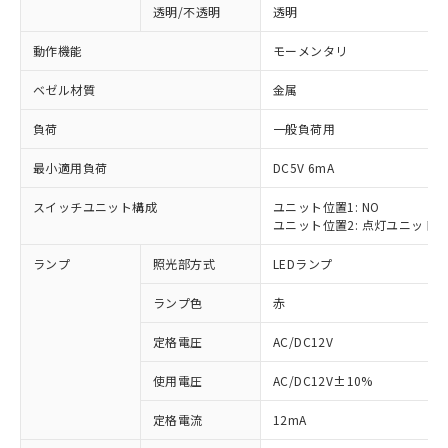
透明/不透明
透明
動作機能
モーメンタリ
ベゼル材質
金属
負荷
一般負荷用
最小適用負荷
DC5V 6mA
スイッチユニット構成
ユニット位置1: NO
ユニット位置2: 点灯ユニット
ランプ
照光部方式
LEDランプ
ランプ色
赤
定格電圧
AC/DC12V
使用電圧
AC/DC12V±10%
※1 対応状況
定格電流
12mA
対応済み：EU RoHS指令（10物質）の