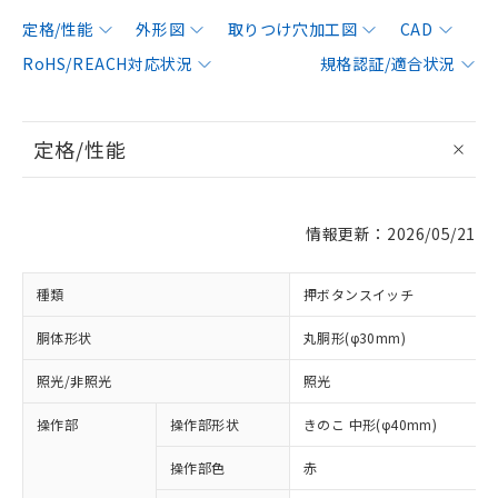
定格/性能
外形図
取りつけ穴加工図
CAD
RoHS/REACH対応状況
規格認証/適合状況
定格/性能
情報更新：2026/05/21
種類
押ボタンスイッチ
胴体形状
丸胴形(φ30mm)
照光/非照光
照光
操作部
操作部形状
きのこ 中形(φ40mm)
操作部色
赤