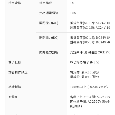
非含有に対応した製品が提供可能な商品で
接点定格
接点構成
1a
す。
対応予定：EU RoHS指令（10物質）の非含
定格通電電流
10A
ご利用条件
有に対応した製品に切り替える予定のある
商品です。
開閉能力(AC)
抵抗負荷(AC-12): AC24V 10A/A
誘導負荷(AC-15): AC24V 10A/AC
対応予定なし：EU RoHS指令（10物質）の
以下の条件をお読みいただき、同意のうえ
非含有に非対応の商品で、対応品を出す予
ご利用ください。
開閉能力(DC)
抵抗負荷(DC-12): DC24V 8A/DC
定はありません。
誘導負荷(DC-13): DC24V 4A/DC
調査・確認中：EU RoHS指令（10物質）の
本サービスは、当社制御機器事業取扱
※1 中国RoHS○×表
非含有の対応状況を調査中または確認中の
商品の当社在庫状況および標準価格
開閉能力説明
測定条件: 周囲温度 20±2℃、
商品です。
(税抜)を提供させていただくもので
「○」：最大均質材料含有率が中国RoHSの
非該当品：ライセンス料など無形物で、有
端子仕様
ねじ締め端子 (M3.5)
す。
基準値以下であることを示します。
害物質有無と関係のない商品です。
当社制御機器事業取扱商品の中には、
「×」：最大均質材料含有率が中国RoHSの
仕入先様の事情により、非含有部品として
許容操作頻度
電気的: 最大30回/分
本サービスの対象外となる商品もある
基準値を超えていることを示します。
いたものが、含有品と判明した場合などや
機械的: 最大60回/分
当社は、これら貴社製品のうち、外国
ことをご了承ください。
「－」：未確認です。当社販売部門へお問
むを得ず変更することがあります。
為替および外国貿易法に定める商品
在庫状況および標準価格照会結果は、
い合わせください。
絶縁抵抗
100MΩ以上 (DC500Vメガ、
（以下｢規制貨物等」という）を輸出
記載している更新日時点での社内デー
*EU RoHS指令（10物質）：
または国外への提供する場合は、日本
記
タに基づき作成されるものであり、閲
説明
耐電圧
鉛(Pb) 1000ppm以下、 水銀(Hg) 1000ppm以下、 カド
各端子とアース間: AC2500V 50/
*中国RoHS10物質の基準値 (GB/T26572)：
国政府の輸出許可(または役務取引許
号
覧された時点での実際の在庫および標
ミウム(Cd) 100ppm以下、
Pb(鉛) :1000ppm、 Hg(水銀) : 1000ppm、 Cd(カドミウ
同極端子間: AC2500V 50/60
可)を取得するなどの必要な手続きを
六価クロム(Cr(Ⅵ)) 1000ppm以下、ポリ臭化ビフェニル
ム) : 100ppm、
準価格とは異なる場合があることをご
(初期値)
類(PBB) 1000ppm以下、ポリ臭化ジフェニルエーテル類
Cr(Ⅵ)(六価クロム) : 1000ppm、 PBBs(ポリ臭化ビフェ
とります。
了承ください。
(PBDE) 1000ppm以下、フタル酸ビス(2-エチルヘキシ
○
一定数以上の在庫あり
ニル類) : 1000ppm、 PBDEs(ポリ臭化ジフェニルエーテ