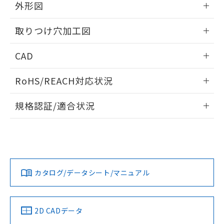
の共同利用に関して"
の「1.共同利
外形図
※本証明書は発行日時点で非含有を証明す
用者の範囲」に記載されている法人を
るもので、過去に遡って非含有を証明する
指します。
情報更新：2026/05/21
ものではありません。
取りつけ穴加工図
また、RoHS指令のフタル酸エステル類４
物質の対応では、対応完了までの期間は出
情報更新：2026/05/21
CAD
荷製品に未対応品が混在することから備考
欄に対応日を記載しておりました。
ログイン/会員登録いただくと、CADデータをダウンロー
RoHS/REACH対応状況
既に当社にて対応品への在庫切替を完了
ドすることができます。
していることから、特段のことがない限
情報更新：2026/7/29
り、2022年1月12日より割愛しておりま
規格認証/適合状況
す。
ログイン/会員登録
EU RoHS
注意事項・凡例
A30NL-MMM-TRA-G100-RBについての規格認証/適合状況に
ついては、「カスタマーサポートセンタ お客様相談室」また
は貴社担当オムロン営業員または販売店にお問い合わせくだ
対応状況
対応予定月
※1
※2
さい。
ダウンロードデータをご利用いただく前に、以下を必ずお読
みください。
カタログ/データシート/マニュアル
対応済み
ソフトウェアの使用条件
お問い合わせ
中国 RoHS
注意事項・凡例
2D CADデータ