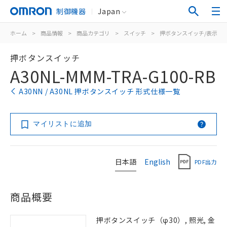
制御機器
Japan
ホーム
>
商品情報
>
商品カテゴリ
>
スイッチ
>
押ボタンスイッチ/表示灯
押ボタンスイッチ
A30NL-MMM-TRA-G100-RB
A30NN / A30NL 押ボタンスイッチ 形式仕様一覧
マイリストに追加
日本語
English
PDF出力
商品概要
押ボタンスイッチ（φ30）, 照光, 金