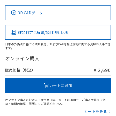
中国 RoHS表
※1 ※2
3D CADデータ
Pb
Hg
Cd
Cr(VI)
該非判定見解書/項目別対比表
X
O
O
O
日本の外為法に基づく該非判定、およびEAR再輸出規制に関する見解が入手でき
ます。
"対応済み"や非含有の記載がされた商品であっても、流通
在庫等で未対応品が混在する可能性があります。
オンライン購入
非含有品が必要な際は、弊社営業部門もしくは販売店へお
問い合わせください。
¥ 2,690
販売価格（税込）
この製品のRoHS/REACH対応状況ページへ
カートに追加
オンライン購入における出荷予定日は、カートに追加～「ご購入手続き：価
格・納期の確認」画面にてご確認ください。
カートをみる