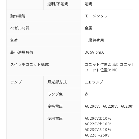
透明/不透明
透明
動作機能
モーメンタリ
ベゼル材質
金属
負荷
一般負荷用
最小適用負荷
DC5V 6mA
スイッチユニット構成
ユニット位置2: 点灯ユニット
ユニット位置3: NC
ランプ
照光部方式
LEDランプ
ランプ色
赤
定格電圧
AC200V、AC220V、AC230V、
使用電圧
AC200V±10%
AC220V±10%
※1 対応状況
AC230V±10%
AC220～250V