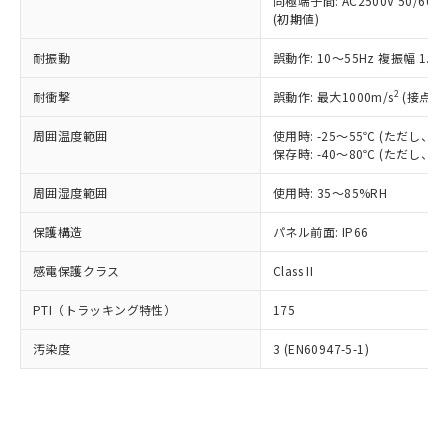
類(PBB) 1000ppm以下、ポリ臭化ジフェニルエーテル類
同極端子間: AC2500V 50/60
Cr(Ⅵ)(六価クロム) : 1000ppm、 PBBs(ポリ臭化ビフェ
とります。
了承ください。
(PBDE) 1000ppm以下、フタル酸ビス(2-エチルヘキシ
○
一定数以上の在庫あり
ニル類) : 1000ppm、 PBDEs(ポリ臭化ジフェニルエーテ
(初期値)
当社は規制貨物を破棄する場合は、完
ル) (DEHP)(別名：DOP) 1000ppm以下、フタル酸ブチ
正式な納期状況および標準価格はお客
ル類) : 1000ppm、
ルベンジル（BBP） 1000ppm以下、フタル酸ジブチル
全に破砕するなど、違法に輸出されな
DBP(フタル酸ジブチル) : 1000ppm、 DIBP(フタル酸ジ
様のお取引先、またはお客様担当のオ
耐振動
誤動作: 10～55Hz 複振幅 1.
（DBP） 1000ppm以下、フタル酸ジイソブチル
イソブチル) : 1000ppm、 BBP(フタル酸ブチルベンジ
△
一定数には満たないが在庫あり
いよう必要な手段を講じます。
ムロン制御機器販売店・当社販売員に
(DIBP) 1000ppm以下
ル) : 1000ppm、
当社は貴社製品を、核兵器、ミサイ
但し、RoHS指令で産業用監視および制御機器に対する
DEHP(フタル酸ビス(2-エチルヘキシル)) : 1000ppm
ご相談ください。
2
耐衝撃
誤動作: 最大1000m/s
(接点開
適用除外項目は除く。
ル、化学兵器、生物兵器またはその他
－
在庫なし(最新の在庫状況につ
オムロン制御機器販売店や当社販売拠
フタル酸エステル類の４物質については閾値を超える意
武器並びにこれらの製造装置等に一切
いては、お客様のお取引先、ま
周囲温度範囲
図的な使用がないことを確認しています。
使用時: -25～55℃ (ただし
点は「
販売ネットワーク
」をご確認
※2 環境保護使用期限
使用いたしません。
保存時: -40～80℃ (ただし
たはお客様担当のオムロン制御
ください。
当社は、貴社製品を第三者に販売する
機器販売店・当社販売員にご確
在庫状況および標準価格結果を当社の
※2 対応予定月
「ｅ」：有害物質（10物質）のすべてが基
周囲湿度範囲
使用時: 35～85%RH
場合は、上記1、2および3の内容を当
認ください)
事前の承諾なく第三者に漏洩または開
準値以下であることを示します。
該第三者に通知します。また当社は、
示しないようお願いします。
保護構造
パネル前面: IP66
部品在庫の切り替え状況などにより、予定
「10」：通常の使用状況下において有害物
販売先および販売に係わる関係者が違
マイパーツ機能（部品リスト作成サー
空
受注生産機種、また在庫状況の
月が前後することがあります。
質が外部に漏えいし、環境に深刻な影響を
法に輸出するおそれがある場合は、取
ビス）をご利用いただくには、I-Web
白
情報を公開していない機種
感電保護クラス
Class II
及ぼさない年数を意味します。
り引きをいたしません。
メンバーズにご登録されている必要が
「－」：未確認です。当社販売部門へお問
あります。
PTI（トラッキング特性）
175
い合わせください。
お客様が当ウェブサイト上で当社にご
※3 非含有証明書ダウンロード
登録された部品リストについて、当社
汚染度
3 (EN60947-5-1)
および当社の共同利用者が、当社の製
下記の非含有証明書をダウンロードするこ
品・サービスに関するお客様との取
とができます。
合意する
キャンセル
引・商談に必要な範囲で利用すること
をご了承ください。
EU RoHS指令（10物質）の非含有証明書