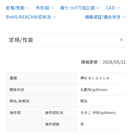
定格/性能
外形図
取りつけ穴加工図
CAD
RoHS/REACH対応状況
規格認証/適合状況
定格/性能
情報更新：2026/05/21
種類
押ボタンスイッチ
胴体形状
丸胴形(φ30mm)
照光/非照光
照光
操作部
操作部形状
きのこ 中形(φ40mm)
操作部色
赤