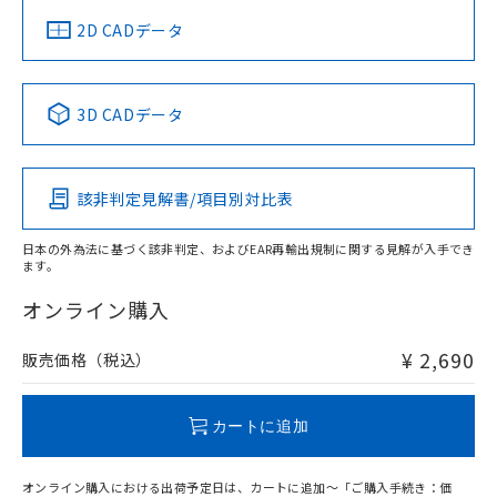
中国 RoHS
注意事項・凡例
2D CADデータ
中国 RoHS表
※1 ※2
3D CADデータ
Pb
Hg
Cd
Cr(VI)
該非判定見解書/項目別対比表
O
O
O
O
日本の外為法に基づく該非判定、およびEAR再輸出規制に関する見解が入手でき
ます。
"対応済み"や非含有の記載がされた商品であっても、流通
在庫等で未対応品が混在する可能性があります。
オンライン購入
非含有品が必要な際は、弊社営業部門もしくは販売店へお
問い合わせください。
¥ 2,690
販売価格（税込）
この製品のRoHS/REACH対応状況ページへ
カートに追加
オンライン購入における出荷予定日は、カートに追加～「ご購入手続き：価