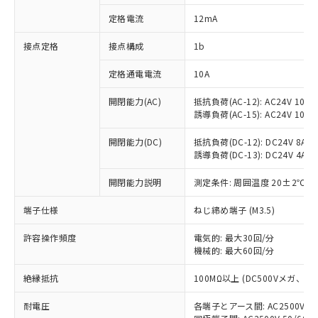
対応済み：EU RoHS指令（10物質）の
定格電流
12mA
非含有に対応した製品が提供可能な商品で
す。
接点定格
接点構成
1b
対応予定：EU RoHS指令（10物質）の非含
ご利用条件
有に対応した製品に切り替える予定のある
定格通電電流
10A
商品です。
対応予定なし：EU RoHS指令（10物質）の
開閉能力(AC)
抵抗負荷(AC-12): AC24V 10A/A
以下の条件をお読みいただき、同意のうえ
非含有に非対応の商品で、対応品を出す予
誘導負荷(AC-15): AC24V 10A/AC
ご利用ください。
定はありません。
調査・確認中：EU RoHS指令（10物質）の
開閉能力(DC)
抵抗負荷(DC-12): DC24V 8A/DC
本サービスは、当社制御機器事業取扱
※1 中国RoHS○×表
誘導負荷(DC-13): DC24V 4A/DC
非含有の対応状況を調査中または確認中の
商品の当社在庫状況および標準価格
商品です。
(税抜)を提供させていただくもので
開閉能力説明
測定条件: 周囲温度 20±2℃、
「○」：最大均質材料含有率が中国RoHSの
非該当品：ライセンス料など無形物で、有
す。
基準値以下であることを示します。
害物質有無と関係のない商品です。
当社制御機器事業取扱商品の中には、
端子仕様
ねじ締め端子 (M3.5)
「×」：最大均質材料含有率が中国RoHSの
仕入先様の事情により、非含有部品として
本サービスの対象外となる商品もある
基準値を超えていることを示します。
いたものが、含有品と判明した場合などや
当社は、これら貴社製品のうち、外国
ことをご了承ください。
許容操作頻度
電気的: 最大30回/分
「－」：未確認です。当社販売部門へお問
むを得ず変更することがあります。
為替および外国貿易法に定める商品
機械的: 最大60回/分
在庫状況および標準価格照会結果は、
い合わせください。
（以下｢規制貨物等」という）を輸出
記載している更新日時点での社内デー
*EU RoHS指令（10物質）：
または国外への提供する場合は、日本
絶縁抵抗
100MΩ以上 (DC500Vメガ、
記
タに基づき作成されるものであり、閲
説明
鉛(Pb) 1000ppm以下、 水銀(Hg) 1000ppm以下、 カド
*中国RoHS10物質の基準値 (GB/T26572)：
国政府の輸出許可(または役務取引許
号
覧された時点での実際の在庫および標
ミウム(Cd) 100ppm以下、
Pb(鉛) :1000ppm、 Hg(水銀) : 1000ppm、 Cd(カドミウ
耐電圧
各端子とアース間: AC2500V 50/
可)を取得するなどの必要な手続きを
六価クロム(Cr(Ⅵ)) 1000ppm以下、ポリ臭化ビフェニル
ム) : 100ppm、
準価格とは異なる場合があることをご