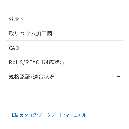
※当社の共同利用者とは、
"個人情報
51物質の非含有証明書（当社基準）
の共同利用に関して"
の「1.共同利
※本証明書は発行日時点で非含有を証明す
用者の範囲」に記載されている法人を
るもので、過去に遡って非含有を証明する
外形図
指します。
ものではありません。
情報更新：2026/05/21
また、RoHS指令のフタル酸エステル類４
取りつけ穴加工図
物質の対応では、対応完了までの期間は出
荷製品に未対応品が混在することから備考
情報更新：2026/05/21
CAD
欄に対応日を記載しておりました。
既に当社にて対応品への在庫切替を完了
ログイン/会員登録いただくと、CADデータをダウンロー
していることから、特段のことがない限
RoHS/REACH対応状況
ドすることができます。
り、2022年1月12日より割愛しておりま
す。
情報更新：2026/7/29
規格認証/適合状況
ログイン/会員登録
EU RoHS
注意事項・凡例
A30NL-MMM-TRA-G002-REについての規格認証/適合状況に
ついては、「カスタマーサポートセンタ お客様相談室」また
は貴社担当オムロン営業員または販売店にお問い合わせくだ
対応状況
対応予定月
※1
※2
さい。
ダウンロードデータをご利用いただく前に、以下を必ずお読
みください。
カタログ/データシート/マニュアル
対応済み
ソフトウェアの使用条件
お問い合わせ