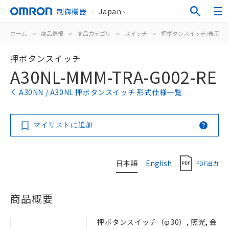
制御機器
Japan
ホーム
>
商品情報
>
商品カテゴリ
>
スイッチ
>
押ボタンスイッチ/表示灯
押ボタンスイッチ
A30NL-MMM-TRA-G002-RE
A30NN / A30NL 押ボタンスイッチ 形式仕様一覧
マイリストに追加
日本語
English
PDF出力
商品概要
押ボタンスイッチ（φ30）, 照光, 金