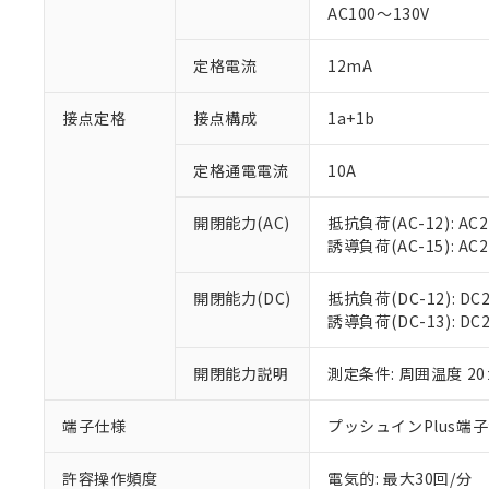
対応済み：EU
AC100～130V
対応予定：EU R
対応予定なし：EU
定格電流
12mA
調査・確認中：EU
ご利用条件
非該当品：ライセ
※1 中国RoHS
接点定格
接点構成
1a+1b
仕入先様の事情に
があります。
以下の条件をお読
「○」：最大均質
定格通電電流
10A
「×」：最大均質
本サービスは
当社は、これ
*EU RoHS指令（10物
「－」：未確認で
鉛(Pb) 1000ppm以下、
くものです。
う）を輸出ま
開閉能力(AC)
抵抗負荷(AC-12): AC24
記
説明
六価クロム(Cr(Ⅵ)) 1
当社制御機器
などの必要な
フタル酸ビス(2-エチルヘ
誘導負荷(AC-15): AC24V
号
*中国RoHS10物質の基準値 
ル（DBP） 1000ppm
在庫状況およ
当社は規制貨
Pb(鉛) :1000ppm、 Hg
但し、RoHS指令で産
のであり、閲
ます。
Cr(Ⅵ)(六価クロム) : 
フタル酸エステル類の４
開閉能力(DC)
抵抗負荷(DC-12): DC24
○
一定数以
DBP(フタル酸ジブチル) :
い。
当社は貴社製
DEHP(フタル酸ビス(2-エ
誘導負荷(DC-13): DC24
正式な納期状
置等に一切使
当社販売員に
※2 対応予定月
△
一定数に
当社は、貴社
オムロン制御
開閉能力説明
測定条件: 周囲温度 2
また当社は、
※2 環境保護使
在庫状況およ
部品在庫の切り替
たしません。
－
在庫なし
す。
「ｅ」：有害物質
端子仕様
プッシュインPlus端
機器販売
マイパーツ機
「10」：通常の
ている必要が
味します。
許容操作頻度
電気的: 最大30回/分
空
受注生産
お客様が当ウ