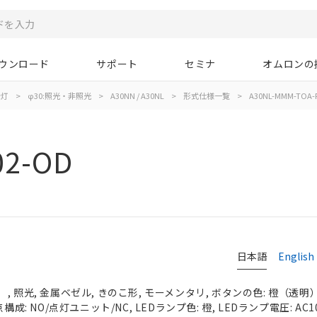
ウンロード
サポート
セミナ
オムロンの
示灯
>
φ30:照光・非照光
>
A30NN / A30NL
>
形式仕様一覧
>
A30NL-MMM-TOA-
02-OD
日本語
English
 照光, 金属ベゼル, きのこ形, モーメンタリ, ボタンの色: 橙（透明）, 
成: NO/点灯ユニット/NC, LEDランプ色: 橙, LEDランプ電圧: AC100