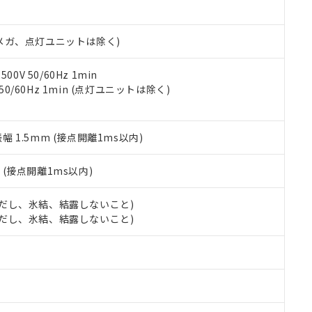
書ダウンロード
す。当社販売部門へお問い合わせください。
品・サービスに関するお客様との取引・商談に必要な範囲で利用す
合意する
キャンセル
書をダウンロードすることができます。
00Vメガ、点灯ユニットは除く)
利用者とは、
"個人情報の共同利用に関して"
の「1.共同利用者の
します。
10物質）の非含有証明書
明書（当社基準）
0V 50/60Hz 1min
日時点で非含有を証明するもので、過去に遡って非含有を証明するも
 50/60Hz 1min (点灯ユニットは除く)
令のフタル酸エステル類４物質の対応では、対応完了までの期間は出
備考欄に対応日を記載しておりました。
品への在庫切替を完了していることから、特段のことがない限り、20
振幅 1.5mm (接点開離1ms以内)
す。
2
(接点開離1ms以内)
 (ただし、氷結、結露しないこと)
 (ただし、氷結、結露しないこと)