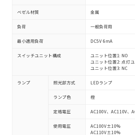
ベゼル材質
金属
負荷
一般負荷用
最小適用負荷
DC5V 6mA
スイッチユニット構成
ユニット位置1: NO
ユニット位置2: 点灯
ユニット位置3: NC
ランプ
照光部方式
LEDランプ
ランプ色
橙
定格電圧
AC100V、AC110V、A
※1 対応状況
使用電圧
AC100V±10%
AC110V±10%