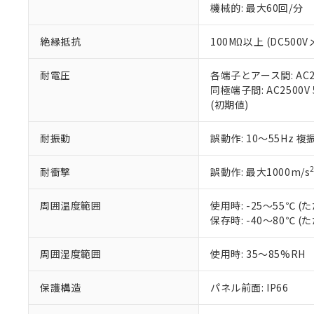
※3 非含有証明
「－」：未確認で
機械的: 最大60回/分
白
が、当社の製
さい。
下記の非含有証明
絶縁抵抗
100MΩ以上 (DC5
※当社の共同
いる法人を指
EU RoHS指令（
51物質の非含有証
耐電圧
各端子とアース間: AC250
※本証明書は発行
同極端子間: AC2500V
また、RoHS指
(初期値)
混在することから
既に当社にて対応
耐振動
誤動作: 10～55Hz 複
り割愛しておりま
耐衝撃
誤動作: 最大1000m/s
周囲温度範囲
使用時: -25～55℃
保存時: -40～80℃
周囲湿度範囲
使用時: 35～85%RH
保護構造
パネル前面: IP66