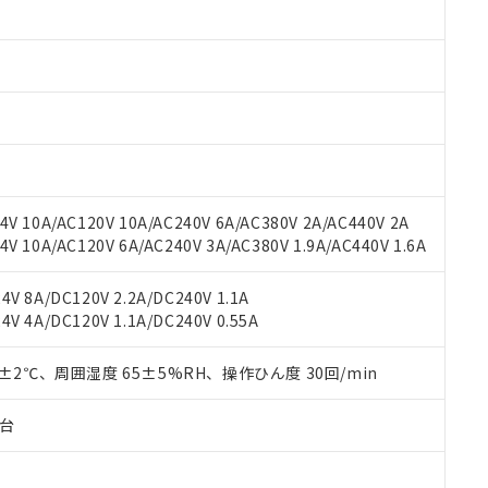
 RoHS指令（10物質）の非含有に対応した製品が提供可能な商品です
oHS指令（10物質）の非含有に対応した製品に切り替える予定のある
 RoHS指令（10物質）の非含有に非対応の商品で、対応品を出す予
 RoHS指令（10物質）の非含有の対応状況を調査中または確認中の
ンス料など無形物で、有害物質有無と関係のない商品です。
○×表
より、非含有部品としていたものが、含有品と判明した場合などやむ
みいただき、同意のうえご利用ください。
材料含有率が中国RoHSの基準値以下であることを示します。
材料含有率が中国RoHSの基準値を超えていることを示します。
、当社制御機器事業取扱商品の当社在庫状況および標準価格(税抜)
ら貴社製品のうち、外国為替および外国貿易法に定める商品（以下｢
質）：
す。当社販売部門へお問い合わせください。
 水銀(Hg) 1000ppm以下、 カドミウム(Cd) 100ppm以下、
たは国外への提供する場合は、日本国政府の輸出許可(または役務取
V 10A/AC120V 10A/AC240V 6A/AC380V 2A/AC440V 2A
000ppm以下、ポリ臭化ビフェニル類(PBB) 1000ppm以下、ポリ臭化ジフェニルエーテル類(P
事業取扱商品の中には、本サービスの対象外となる商品もあること
手続きをとります。
キシル) (DEHP)(別名：DOP) 1000ppm以下、フタル酸ブチルベンジル（BBP） 100
 10A/AC120V 6A/AC240V 3A/AC380V 1.9A/AC440V 1.6A
(GB/T26572)：
以下、フタル酸ジイソブチル (DIBP) 1000ppm以下
び標準価格照会結果は、記載している更新日時点での社内データに
物を破棄する場合は、完全に破砕するなど、違法に輸出されないよ
(水銀) : 1000ppm、 Cd(カドミウム) : 100ppm、
業用監視および制御機器に対する適用除外項目は除く。
覧された時点での実際の在庫および標準価格とは異なる場合がある
1000ppm、 PBBs(ポリ臭化ビフェニル類) : 1000ppm、 PBDEs(ポリ臭化ジフェニルエーテル類
物質については閾値を超える意図的な使用がないことを確認しています。
V 8A/DC120V 2.2A/DC240V 1.1A
上の在庫あり
 1000ppm、 DIBP(フタル酸ジイソブチル) : 1000ppm、 BBP(フタル酸ブチルベンジル) :
品を、核兵器、ミサイル、化学兵器、生物兵器またはその他武器並
チルヘキシル)) : 1000ppm
V 4A/DC120V 1.1A/DC240V 0.55A
況および標準価格はお客様のお取引先、またはお客様担当のオムロ
用いたしません。
ご相談ください。
は満たないが在庫あり
製品を第三者に販売する場合は、上記1、2および3の内容を当該第
機器販売店や当社販売拠点は「
販売ネットワーク
」をご確認くだ
0±2℃、周囲湿度 65±5%RH、操作ひん度 30回/min
販売先および販売に係わる関係者が違法に輸出するおそれがある場
用期限
び標準価格結果を当社の事前の承諾なく第三者に漏洩または開示し
え状況などにより、予定月が前後することがあります。
(最新の在庫状況については、お客様のお取引先、またはお客様担当
（10物質）のすべてが基準値以下であることを示します。
子台
店・当社販売員にご確認ください)
能（部品リスト作成サービス）をご利用いただくには、I-Webメン
使用状況下において有害物質が外部に漏えいし、環境に深刻な影響を
あります。
機種、また在庫状況の情報を公開していない機種
ェブサイト上で当社にご登録された部品リストについて、当社およ