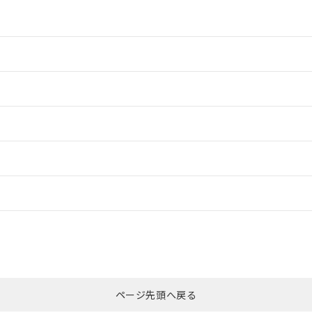
情報更新：2
情報更新：2
ードすることができます。
情報更新：
ログイン/会員登録
適合状況については、「カスタマーサポートセンタ お客様相談室」または貴社
みください。
非含有証明書
※3
ページ先頭へ戻る
ダウンロードはこちら