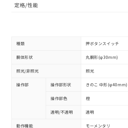
定格/性能
種類
押ボタンスイッチ
胴体形状
丸胴形(φ30mm)
照光/非照光
照光
操作部
操作部形状
きのこ 中形(φ40mm)
操作部色
橙
透明/不透明
透明
動作機能
モーメンタリ