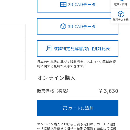
2D CADデータ
在庫・価格
無料テスト機
3D CADデータ
該非判定見解書/項目別対比表
日本の外為法に基づく該非判定、およびEAR再輸出規
制に関する見解が入手できます。
オンライン購入
¥ 3,630
販売価格（税込）
カートに追加
オンライン購入における出荷予定日は、カートに追加
～「ご購入手続き：価格・納期の確認」画面にてご確