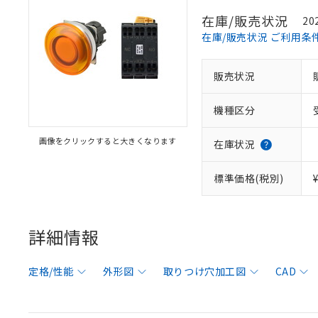
在庫/販売状況
20
在庫/販売状況 ご利用条
販売状況
機種区分
画像をクリックすると大きくなります
在庫状況
標準価格(税別)
詳細情報
定格/性能
外形図
取りつけ穴加工図
CAD