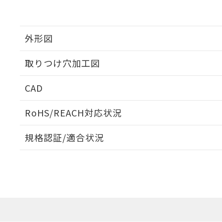
外形図
取りつけ穴加工図
CAD
ログイン/会員登録いただくと、CADデータをダウンロ
RoHS/REACH対応状況
規格認証/適合状況
EU RoHS
注意事項・凡例
A30NL-MMM-TOA-P102-ODについての規格認証/
営業員または販売店にお問い合わせください。
ダウンロードデータをご利用いただく前に、以下を必ずお読
対応状況
対応予定月
※1
※2
ソフトウェアの使用条件
対応済み