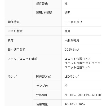
操作部色
橙
透明/不透明
透明
動作機能
モーメンタリ
ベゼル材質
金属
負荷
一般負荷用
最小適用負荷
DC5V 6mA
スイッチユニット構成
ユニット位置1: NO
ユニット位置2: 点灯ユニット
ユニット位置3: NO
ランプ
照光部方式
LEDランプ
ランプ色
橙
定格電圧
AC100V、AC110V、AC120V
※1 対応状況
使用電圧
AC100V±10%