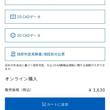
ソフトウェアの使用条件
お問い合わせ
中国 RoHS
注意事項・凡例
2D CADデータ
中国 RoHS表
※1 ※2
3D CADデータ
Pb
Hg
Cd
Cr(VI)
該非判定見解書/項目別対比表
O
O
O
O
日本の外為法に基づく該非判定、およびEAR再輸出規制に関する見解が入手でき
ます。
"対応済み"や非含有の記載がされた商品であっても、流通
在庫等で未対応品が混在する可能性があります。
オンライン購入
非含有品が必要な際は、弊社営業部門もしくは販売店へお
問い合わせください。
¥ 3,630
販売価格（税込）
この製品のRoHS/REACH対応状況ページへ
カートに追加