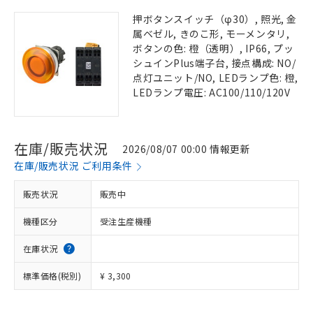
押ボタンスイッチ（φ30）, 照光, 金
属ベゼル, きのこ形, モーメンタリ,
ボタンの色: 橙（透明）, IP66, プッ
シュインPlus端子台, 接点構成: NO/
点灯ユニット/NO, LEDランプ色: 橙,
LEDランプ電圧: AC100/110/120V
在庫/販売状況
2026/08/07 00:00 情報更新
在庫/販売状況 ご利用条件
販売状況
販売中
機種区分
受注生産機種
在庫状況
標準価格(税別)
¥ 3,300