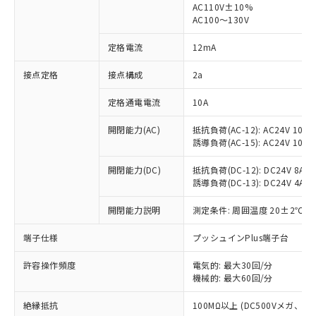
AC110V±10%
AC100～130V
対応済み：EU RoHS指令（10物質）の
非含有に対応した製品が提供可能な商品で
定格電流
12mA
す。
対応予定：EU RoHS指令（10物質）の非含
接点定格
接点構成
2a
ご利用条件
有に対応した製品に切り替える予定のある
商品です。
定格通電電流
10A
対応予定なし：EU RoHS指令（10物質）の
以下の条件をお読みいただき、同意のうえ
非含有に非対応の商品で、対応品を出す予
開閉能力(AC)
抵抗負荷(AC-12): AC24V 10A/A
ご利用ください。
定はありません。
誘導負荷(AC-15): AC24V 10A/AC
調査・確認中：EU RoHS指令（10物質）の
本サービスは、当社制御機器事業取扱
※1 中国RoHS○×表
非含有の対応状況を調査中または確認中の
開閉能力(DC)
抵抗負荷(DC-12): DC24V 8A/DC
商品の当社在庫状況および標準価格
誘導負荷(DC-13): DC24V 4A/DC
商品です。
(税抜)を提供させていただくもので
「○」：最大均質材料含有率が中国RoHSの
非該当品：ライセンス料など無形物で、有
す。
開閉能力説明
測定条件: 周囲温度 20±2℃、
基準値以下であることを示します。
害物質有無と関係のない商品です。
当社制御機器事業取扱商品の中には、
「×」：最大均質材料含有率が中国RoHSの
仕入先様の事情により、非含有部品として
本サービスの対象外となる商品もある
端子仕様
プッシュインPlus端子台
基準値を超えていることを示します。
いたものが、含有品と判明した場合などや
当社は、これら貴社製品のうち、外国
ことをご了承ください。
「－」：未確認です。当社販売部門へお問
むを得ず変更することがあります。
為替および外国貿易法に定める商品
在庫状況および標準価格照会結果は、
許容操作頻度
電気的: 最大30回/分
い合わせください。
（以下｢規制貨物等」という）を輸出
機械的: 最大60回/分
記載している更新日時点での社内デー
*EU RoHS指令（10物質）：
または国外への提供する場合は、日本
記
タに基づき作成されるものであり、閲
説明
鉛(Pb) 1000ppm以下、 水銀(Hg) 1000ppm以下、 カド
*中国RoHS10物質の基準値 (GB/T26572)：
国政府の輸出許可(または役務取引許
絶縁抵抗
100MΩ以上 (DC500Vメガ、
号
覧された時点での実際の在庫および標
ミウム(Cd) 100ppm以下、
Pb(鉛) :1000ppm、 Hg(水銀) : 1000ppm、 Cd(カドミウ