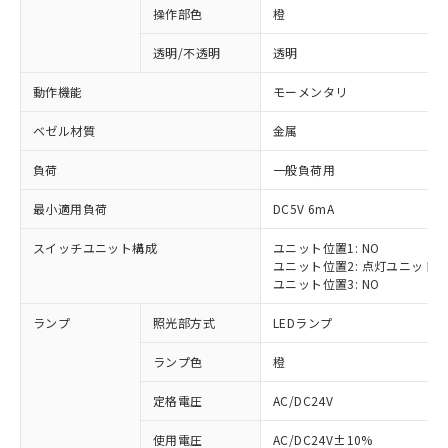
操作部色
橙
透明/不透明
透明
動作機能
モーメンタリ
ベゼル材質
金属
負荷
一般負荷用
最小適用負荷
DC5V 6mA
スイッチユニット構成
ユニット位置1: NO
ユニット位置2: 点灯ユニット
ユニット位置3: NO
ランプ
照光部方式
LEDランプ
ランプ色
橙
定格電圧
AC/DC24V
※1 対応状況
使用電圧
AC/DC24V±10%