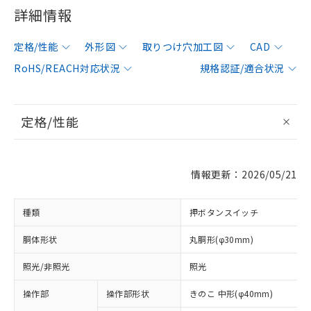
詳細情報
定格/性能
外形図
取りつけ穴加工図
CAD
RoHS/REACH対応状況
規格認証/適合状況
定格/性能
情報更新：2026/05/21
種類
押ボタンスイッチ
胴体形状
丸胴形(φ30mm)
照光/非照光
照光
操作部
操作部形状
きのこ 中形(φ40mm)