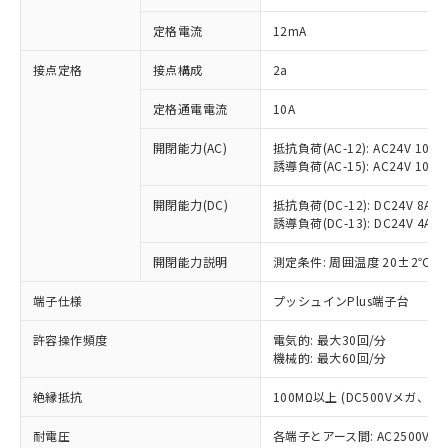
対応済み：EU RoHS指令（10物質）の
定格電流
12mA
非含有に対応した製品が提供可能な商品で
す。
接点定格
接点構成
2a
対応予定：EU RoHS指令（10物質）の非含
ご利用条件
有に対応した製品に切り替える予定のある
定格通電電流
10A
商品です。
対応予定なし：EU RoHS指令（10物質）の
開閉能力(AC)
抵抗負荷(AC-12): AC24V 10A/A
以下の条件をお読みいただき、同意のうえ
非含有に非対応の商品で、対応品を出す予
誘導負荷(AC-15): AC24V 10A/AC
ご利用ください。
定はありません。
調査・確認中：EU RoHS指令（10物質）の
開閉能力(DC)
抵抗負荷(DC-12): DC24V 8A/DC
本サービスは、当社制御機器事業取扱
※1 中国RoHS○×表
非含有の対応状況を調査中または確認中の
誘導負荷(DC-13): DC24V 4A/DC
商品の当社在庫状況および標準価格
商品です。
(税抜)を提供させていただくもので
「○」：最大均質材料含有率が中国RoHSの
開閉能力説明
測定条件: 周囲温度 20±2℃、
非該当品：ライセンス料など無形物で、有
す。
基準値以下であることを示します。
害物質有無と関係のない商品です。
当社制御機器事業取扱商品の中には、
端子仕様
プッシュインPlus端子台
「×」：最大均質材料含有率が中国RoHSの
仕入先様の事情により、非含有部品として
本サービスの対象外となる商品もある
基準値を超えていることを示します。
いたものが、含有品と判明した場合などや
当社は、これら貴社製品のうち、外国
ことをご了承ください。
許容操作頻度
電気的: 最大30回/分
「－」：未確認です。当社販売部門へお問
むを得ず変更することがあります。
為替および外国貿易法に定める商品
在庫状況および標準価格照会結果は、
機械的: 最大60回/分
い合わせください。
（以下｢規制貨物等」という）を輸出
記載している更新日時点での社内デー
*EU RoHS指令（10物質）：
または国外への提供する場合は、日本
絶縁抵抗
100MΩ以上 (DC500Vメガ、
記
タに基づき作成されるものであり、閲
説明
鉛(Pb) 1000ppm以下、 水銀(Hg) 1000ppm以下、 カド
*中国RoHS10物質の基準値 (GB/T26572)：
国政府の輸出許可(または役務取引許
号
覧された時点での実際の在庫および標
ミウム(Cd) 100ppm以下、
Pb(鉛) :1000ppm、 Hg(水銀) : 1000ppm、 Cd(カドミウ
可)を取得するなどの必要な手続きを
耐電圧
各端子とアース間: AC2500V 50/
六価クロム(Cr(Ⅵ)) 1000ppm以下、ポリ臭化ビフェニル
ム) : 100ppm、
準価格とは異なる場合があることをご