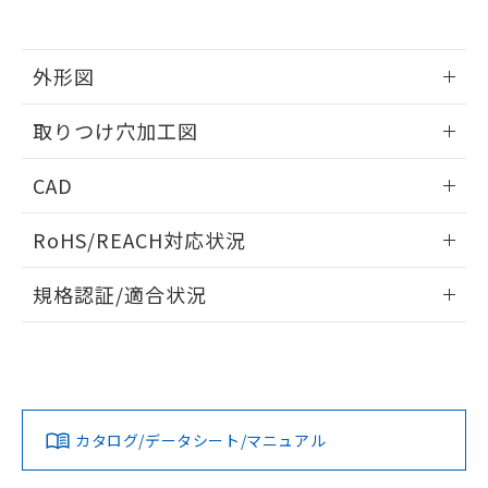
EU RoHS指令（10物質）の非含有証明書
※当社の共同利用者とは、
"個人情報
51物質の非含有証明書（当社基準）
の共同利用に関して"
の「1.共同利
※本証明書は発行日時点で非含有を証明す
用者の範囲」に記載されている法人を
るもので、過去に遡って非含有を証明する
外形図
指します。
ものではありません。
また、RoHS指令のフタル酸エステル類４
情報更新：2026/05/21
取りつけ穴加工図
物質の対応では、対応完了までの期間は出
荷製品に未対応品が混在することから備考
情報更新：2026/05/21
CAD
欄に対応日を記載しておりました。
既に当社にて対応品への在庫切替を完了
ログイン/会員登録いただくと、CADデータをダウンロー
していることから、特段のことがない限
RoHS/REACH対応状況
ドすることができます。
り、2022年1月12日より割愛しておりま
す。
情報更新：2026/7/29
規格認証/適合状況
ログイン/会員登録
EU RoHS
注意事項・凡例
A30NL-MMM-TOA-P101-OCについての規格認証/適合状況に
ついては、「カスタマーサポートセンタ お客様相談室」また
は貴社担当オムロン営業員または販売店にお問い合わせくだ
対応状況
対応予定月
※1
※2
さい。
ダウンロードデータをご利用いただく前に、以下を必ずお読
みください。
カタログ/データシート/マニュアル
対応済み
ソフトウェアの使用条件
お問い合わせ