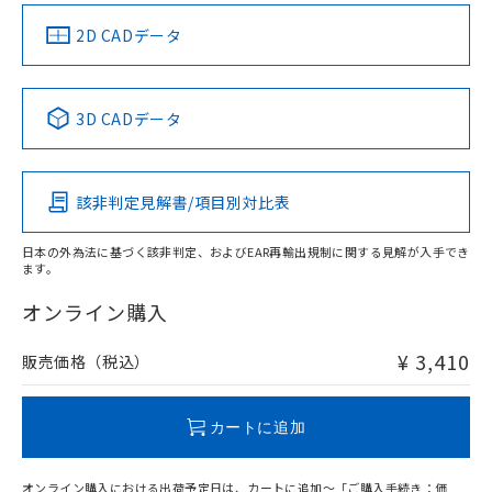
中国 RoHS
注意事項・凡例
2D CADデータ
中国 RoHS表
※1 ※2
3D CADデータ
Pb
Hg
Cd
Cr(VI)
該非判定見解書/項目別対比表
X
O
O
O
日本の外為法に基づく該非判定、およびEAR再輸出規制に関する見解が入手でき
ます。
"対応済み"や非含有の記載がされた商品であっても、流通
在庫等で未対応品が混在する可能性があります。
オンライン購入
非含有品が必要な際は、弊社営業部門もしくは販売店へお
問い合わせください。
¥ 3,410
販売価格（税込）
この製品のRoHS/REACH対応状況ページへ
カートに追加
オンライン購入における出荷予定日は、カートに追加～「ご購入手続き：価