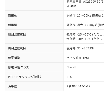
類(PBB) 1000ppm以下、ポリ臭化ジフェニルエーテル類
同極端子間: AC2500V 50/60
Cr(Ⅵ)(六価クロム) : 1000ppm、 PBBs(ポリ臭化ビフェ
とります。
了承ください。
(PBDE) 1000ppm以下、フタル酸ビス(2-エチルヘキシ
○
一定数以上の在庫あり
ニル類) : 1000ppm、 PBDEs(ポリ臭化ジフェニルエーテ
(初期値)
当社は規制貨物を破棄する場合は、完
ル) (DEHP)(別名：DOP) 1000ppm以下、フタル酸ブチ
正式な納期状況および標準価格はお客
ル類) : 1000ppm、
ルベンジル（BBP） 1000ppm以下、フタル酸ジブチル
全に破砕するなど、違法に輸出されな
DBP(フタル酸ジブチル) : 1000ppm、 DIBP(フタル酸ジ
様のお取引先、またはお客様担当のオ
耐振動
誤動作: 10～55Hz 複振幅 1.
（DBP） 1000ppm以下、フタル酸ジイソブチル
イソブチル) : 1000ppm、 BBP(フタル酸ブチルベンジ
△
一定数には満たないが在庫あり
いよう必要な手段を講じます。
ムロン制御機器販売店・当社販売員に
(DIBP) 1000ppm以下
ル) : 1000ppm、
当社は貴社製品を、核兵器、ミサイ
但し、RoHS指令で産業用監視および制御機器に対する
DEHP(フタル酸ビス(2-エチルヘキシル)) : 1000ppm
ご相談ください。
2
耐衝撃
誤動作: 最大1000m/s
(接点開
適用除外項目は除く。
ル、化学兵器、生物兵器またはその他
－
在庫なし(最新の在庫状況につ
オムロン制御機器販売店や当社販売拠
フタル酸エステル類の４物質については閾値を超える意
武器並びにこれらの製造装置等に一切
いては、お客様のお取引先、ま
図的な使用がないことを確認しています。
点は「
販売ネットワーク
」をご確認
周囲温度範囲
使用時: -25～55℃ (ただし
※2 環境保護使用期限
使用いたしません。
たはお客様担当のオムロン制御
保存時: -40～80℃ (ただし
ください。
当社は、貴社製品を第三者に販売する
機器販売店・当社販売員にご確
在庫状況および標準価格結果を当社の
※2 対応予定月
「ｅ」：有害物質（10物質）のすべてが基
場合は、上記1、2および3の内容を当
周囲湿度範囲
使用時: 35～85%RH
認ください)
事前の承諾なく第三者に漏洩または開
準値以下であることを示します。
該第三者に通知します。また当社は、
示しないようお願いします。
部品在庫の切り替え状況などにより、予定
「10」：通常の使用状況下において有害物
保護構造
パネル前面: IP66
販売先および販売に係わる関係者が違
マイパーツ機能（部品リスト作成サー
空
受注生産機種、また在庫状況の
月が前後することがあります。
質が外部に漏えいし、環境に深刻な影響を
法に輸出するおそれがある場合は、取
ビス）をご利用いただくには、I-Web
白
情報を公開していない機種
感電保護クラス
Class II
及ぼさない年数を意味します。
り引きをいたしません。
メンバーズにご登録されている必要が
「－」：未確認です。当社販売部門へお問
あります。
PTI（トラッキング特性）
175
い合わせください。
お客様が当ウェブサイト上で当社にご
※3 非含有証明書ダウンロード
登録された部品リストについて、当社
汚染度
3 (EN60947-5-1)
および当社の共同利用者が、当社の製
下記の非含有証明書をダウンロードするこ
品・サービスに関するお客様との取
とができます。
合意する
キャンセル
引・商談に必要な範囲で利用すること
をご了承ください。