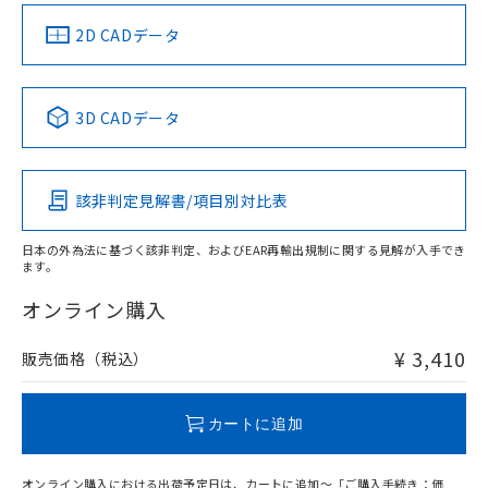
中国 RoHS
注意事項・凡例
2D CADデータ
中国 RoHS表
※1 ※2
3D CADデータ
Pb
Hg
Cd
Cr(VI)
該非判定見解書/項目別対比表
X
O
O
O
日本の外為法に基づく該非判定、およびEAR再輸出規制に関する見解が入手でき
ます。
"対応済み"や非含有の記載がされた商品であっても、流通
在庫等で未対応品が混在する可能性があります。
オンライン購入
非含有品が必要な際は、弊社営業部門もしくは販売店へお
問い合わせください。
¥ 3,410
販売価格（税込）
この製品のRoHS/REACH対応状況ページへ
カートに追加
オンライン購入における出荷予定日は、カートに追加～「ご購入手続き：価