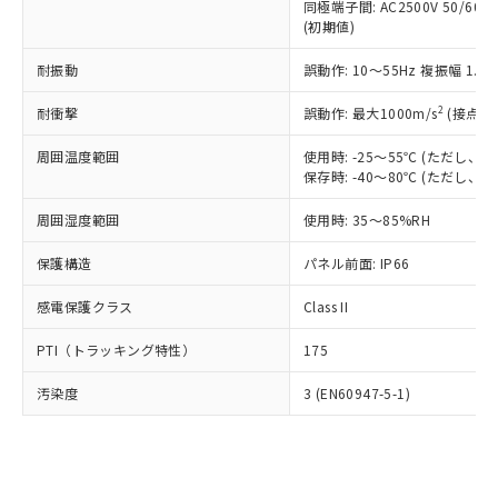
類(PBB) 1000ppm以下、ポリ臭化ジフェニルエーテル類
同極端子間: AC2500V 50/60
Cr(Ⅵ)(六価クロム) : 1000ppm、 PBBs(ポリ臭化ビフェ
とります。
了承ください。
(PBDE) 1000ppm以下、フタル酸ビス(2-エチルヘキシ
○
一定数以上の在庫あり
ニル類) : 1000ppm、 PBDEs(ポリ臭化ジフェニルエーテ
(初期値)
当社は規制貨物を破棄する場合は、完
ル) (DEHP)(別名：DOP) 1000ppm以下、フタル酸ブチ
正式な納期状況および標準価格はお客
ル類) : 1000ppm、
ルベンジル（BBP） 1000ppm以下、フタル酸ジブチル
全に破砕するなど、違法に輸出されな
DBP(フタル酸ジブチル) : 1000ppm、 DIBP(フタル酸ジ
様のお取引先、またはお客様担当のオ
耐振動
誤動作: 10～55Hz 複振幅 1.
（DBP） 1000ppm以下、フタル酸ジイソブチル
イソブチル) : 1000ppm、 BBP(フタル酸ブチルベンジ
△
一定数には満たないが在庫あり
いよう必要な手段を講じます。
ムロン制御機器販売店・当社販売員に
(DIBP) 1000ppm以下
ル) : 1000ppm、
当社は貴社製品を、核兵器、ミサイ
但し、RoHS指令で産業用監視および制御機器に対する
DEHP(フタル酸ビス(2-エチルヘキシル)) : 1000ppm
ご相談ください。
2
耐衝撃
誤動作: 最大1000m/s
(接点開
適用除外項目は除く。
ル、化学兵器、生物兵器またはその他
－
在庫なし(最新の在庫状況につ
オムロン制御機器販売店や当社販売拠
フタル酸エステル類の４物質については閾値を超える意
武器並びにこれらの製造装置等に一切
いては、お客様のお取引先、ま
図的な使用がないことを確認しています。
点は「
販売ネットワーク
」をご確認
周囲温度範囲
使用時: -25～55℃ (ただし
※2 環境保護使用期限
使用いたしません。
たはお客様担当のオムロン制御
保存時: -40～80℃ (ただし
ください。
当社は、貴社製品を第三者に販売する
機器販売店・当社販売員にご確
在庫状況および標準価格結果を当社の
※2 対応予定月
「ｅ」：有害物質（10物質）のすべてが基
場合は、上記1、2および3の内容を当
周囲湿度範囲
使用時: 35～85%RH
認ください)
事前の承諾なく第三者に漏洩または開
準値以下であることを示します。
該第三者に通知します。また当社は、
示しないようお願いします。
部品在庫の切り替え状況などにより、予定
「10」：通常の使用状況下において有害物
保護構造
パネル前面: IP66
販売先および販売に係わる関係者が違
マイパーツ機能（部品リスト作成サー
空
受注生産機種、また在庫状況の
月が前後することがあります。
質が外部に漏えいし、環境に深刻な影響を
法に輸出するおそれがある場合は、取
ビス）をご利用いただくには、I-Web
白
情報を公開していない機種
感電保護クラス
Class II
及ぼさない年数を意味します。
り引きをいたしません。
メンバーズにご登録されている必要が
「－」：未確認です。当社販売部門へお問
あります。
PTI（トラッキング特性）
175
い合わせください。
お客様が当ウェブサイト上で当社にご
※3 非含有証明書ダウンロード
登録された部品リストについて、当社
汚染度
3 (EN60947-5-1)
および当社の共同利用者が、当社の製
下記の非含有証明書をダウンロードするこ
品・サービスに関するお客様との取
とができます。
合意する
キャンセル
引・商談に必要な範囲で利用すること
をご了承ください。