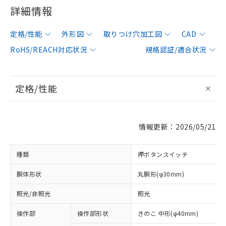
詳細情報
定格/性能
外形図
取りつけ穴加工図
CAD
RoHS/REACH対応状況
規格認証/適合状況
定格/性能
情報更新：2026/05/21
種類
押ボタンスイッチ
胴体形状
丸胴形(φ30mm)
照光/非照光
照光
操作部
操作部形状
きのこ 中形(φ40mm)