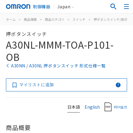
制御機器
Japan
ホーム
>
商品情報
>
商品カテゴリ
>
スイッチ
>
押ボタンスイッチ/表示灯
押ボタンスイッチ
A30NL-MMM-TOA-P101-
OB
A30NN / A30NL 押ボタンスイッチ 形式仕様一覧
マイリストに追加
日本語
English
PDF出力
商品概要