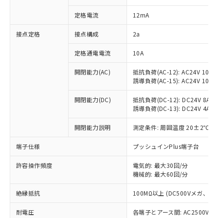
対応済み：EU RoHS指令（10物質）の
定格電流
12mA
非含有に対応した製品が提供可能な商品で
す。
接点定格
接点構成
2a
対応予定：EU RoHS指令（10物質）の非含
ご利用条件
有に対応した製品に切り替える予定のある
定格通電電流
10A
商品です。
対応予定なし：EU RoHS指令（10物質）の
開閉能力(AC)
抵抗負荷(AC-12): AC24V 10A/A
以下の条件をお読みいただき、同意のうえ
非含有に非対応の商品で、対応品を出す予
誘導負荷(AC-15): AC24V 10A/AC
ご利用ください。
定はありません。
調査・確認中：EU RoHS指令（10物質）の
開閉能力(DC)
抵抗負荷(DC-12): DC24V 8A/DC
本サービスは、当社制御機器事業取扱
※1 中国RoHS○×表
非含有の対応状況を調査中または確認中の
誘導負荷(DC-13): DC24V 4A/DC
商品の当社在庫状況および標準価格
商品です。
(税抜)を提供させていただくもので
「○」：最大均質材料含有率が中国RoHSの
開閉能力説明
測定条件: 周囲温度 20±2℃、
非該当品：ライセンス料など無形物で、有
す。
基準値以下であることを示します。
害物質有無と関係のない商品です。
当社制御機器事業取扱商品の中には、
端子仕様
プッシュインPlus端子台
「×」：最大均質材料含有率が中国RoHSの
仕入先様の事情により、非含有部品として
本サービスの対象外となる商品もある
基準値を超えていることを示します。
いたものが、含有品と判明した場合などや
当社は、これら貴社製品のうち、外国
ことをご了承ください。
許容操作頻度
電気的: 最大30回/分
「－」：未確認です。当社販売部門へお問
むを得ず変更することがあります。
為替および外国貿易法に定める商品
在庫状況および標準価格照会結果は、
機械的: 最大60回/分
い合わせください。
（以下｢規制貨物等」という）を輸出
記載している更新日時点での社内デー
*EU RoHS指令（10物質）：
または国外への提供する場合は、日本
絶縁抵抗
100MΩ以上 (DC500Vメガ、
記
タに基づき作成されるものであり、閲
説明
鉛(Pb) 1000ppm以下、 水銀(Hg) 1000ppm以下、 カド
*中国RoHS10物質の基準値 (GB/T26572)：
国政府の輸出許可(または役務取引許
号
覧された時点での実際の在庫および標
ミウム(Cd) 100ppm以下、
Pb(鉛) :1000ppm、 Hg(水銀) : 1000ppm、 Cd(カドミウ
可)を取得するなどの必要な手続きを
耐電圧
各端子とアース間: AC2500V 50/
六価クロム(Cr(Ⅵ)) 1000ppm以下、ポリ臭化ビフェニル
ム) : 100ppm、
準価格とは異なる場合があることをご