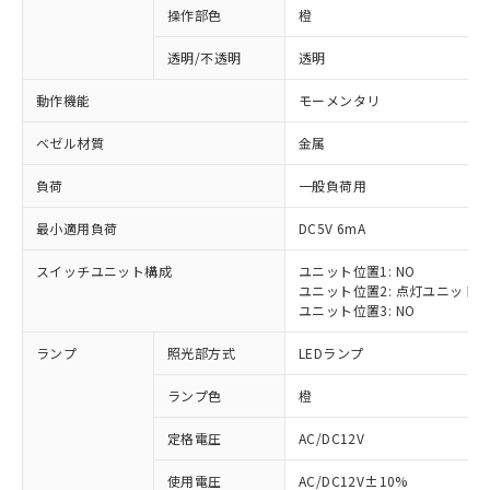
操作部色
橙
透明/不透明
透明
動作機能
モーメンタリ
ベゼル材質
金属
負荷
一般負荷用
最小適用負荷
DC5V 6mA
スイッチユニット構成
ユニット位置1: NO
ユニット位置2: 点灯ユニット
ユニット位置3: NO
ランプ
照光部方式
LEDランプ
ランプ色
橙
定格電圧
AC/DC12V
※1 対応状況
使用電圧
AC/DC12V±10%