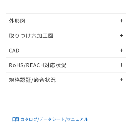
EU RoHS指令（10物質）の非含有証明書
※当社の共同利用者とは、
"個人情報
51物質の非含有証明書（当社基準）
の共同利用に関して"
の「1.共同利
※本証明書は発行日時点で非含有を証明す
用者の範囲」に記載されている法人を
るもので、過去に遡って非含有を証明する
外形図
指します。
ものではありません。
また、RoHS指令のフタル酸エステル類４
情報更新：2026/05/21
取りつけ穴加工図
物質の対応では、対応完了までの期間は出
荷製品に未対応品が混在することから備考
情報更新：2026/05/21
CAD
欄に対応日を記載しておりました。
既に当社にて対応品への在庫切替を完了
ログイン/会員登録いただくと、CADデータをダウンロー
していることから、特段のことがない限
RoHS/REACH対応状況
ドすることができます。
り、2022年1月12日より割愛しておりま
す。
情報更新：2026/7/29
規格認証/適合状況
ログイン/会員登録
EU RoHS
注意事項・凡例
A30NL-MMM-TOA-P101-OBについての規格認証/適合状況に
ついては、「カスタマーサポートセンタ お客様相談室」また
は貴社担当オムロン営業員または販売店にお問い合わせくだ
対応状況
対応予定月
※1
※2
さい。
ダウンロードデータをご利用いただく前に、以下を必ずお読
みください。
カタログ/データシート/マニュアル
対応済み
ソフトウェアの使用条件
お問い合わせ