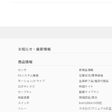
EU RoHS
注意事項・凡例
A30NL-MMM-TOA-P100-OBについての規格認証/
営業員または販売店にお問い合わせください。
ダウンロードデータをご利用いただく前に、以下を必ずお読
対応状況
対応予定月
※1
※2
ソフトウェアの使用条件
対応済み
お知らせ・最新情報
中国 RoHS
注意事項・凡例
商品情報
中国 RoHS表
※1 ※2
センサ
新商品情報
FAシステム機器
在庫状況/標準価格
Pb
Hg
Cd
Cr(V
モーション/ドライブ
生産終了品/推奨代替品
ロボティクス
特設サイト
セーフティ
動画ライブラリ
検査装置
規格認証/適合
X
O
O
O
スイッチ
RoHS/REACH対応
リレー
カタログ/マニュアル訂正