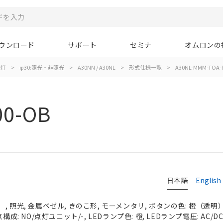
ウンロード
サポート
セミナ
オムロンの
示灯
>
φ30:照光・非照光
>
A30NN / A30NL
>
形式仕様一覧
>
A30NL-MMM-TOA-
00-OB
日本語
English
 照光, 金属ベゼル, きのこ形, モーメンタリ, ボタンの色: 橙（透明）, 
構成: NO/点灯ユニット/-, LEDランプ色: 橙, LEDランプ電圧: AC/DC