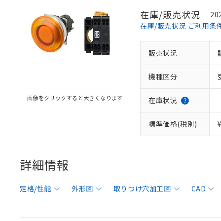
在庫/販売状況
20
在庫/販売状況 ご利用条
販売状況
機種区分
画像をクリックすると大きくなります
在庫状況
標準価格(税別)
詳細情報
定格/性能
外形図
取りつけ穴加工図
CAD