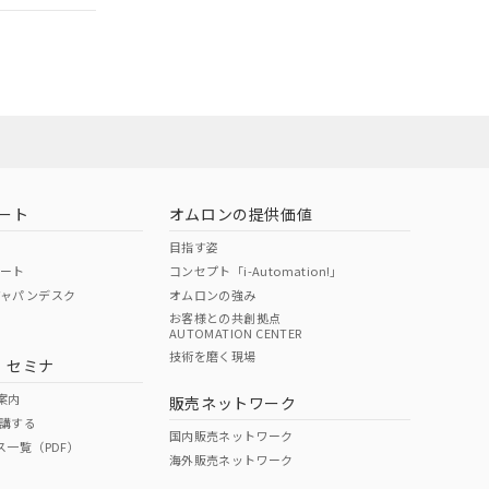
担当オムロン
お問い合わせ
ート
オムロンの提供価値
目指す姿
ポート
コンセプト「i-Automation!」
ジャパンデスク
オムロンの強み
お客様との共創拠点
AUTOMATION CENTER
DIBP
BBP
DEHP
環境保護
技術を磨く現場
・セミナ
使用期限
案内
販売ネットワーク
講する
O
O
O
10
国内販売ネットワーク
ス一覧（PDF）
海外販売ネットワーク