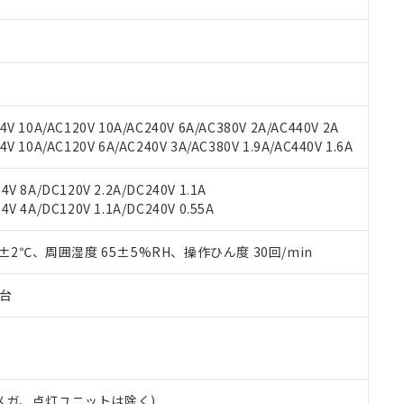
材料含有率が中国RoHSの基準値を超えていることを示します。
、当社制御機器事業取扱商品の当社在庫状況および標準価格(税抜)
ら貴社製品のうち、外国為替および外国貿易法に定める商品（以下｢
質）：
す。当社販売部門へお問い合わせください。
 水銀(Hg) 1000ppm以下、 カドミウム(Cd) 100ppm以下、
たは国外への提供する場合は、日本国政府の輸出許可(または役務取
000ppm以下、ポリ臭化ビフェニル類(PBB) 1000ppm以下、ポリ臭化ジフェニルエーテル類(P
事業取扱商品の中には、本サービスの対象外となる商品もあること
手続きをとります。
キシル) (DEHP)(別名：DOP) 1000ppm以下、フタル酸ブチルベンジル（BBP） 100
(GB/T26572)：
以下、フタル酸ジイソブチル (DIBP) 1000ppm以下
び標準価格照会結果は、記載している更新日時点での社内データに
物を破棄する場合は、完全に破砕するなど、違法に輸出されないよ
(水銀) : 1000ppm、 Cd(カドミウム) : 100ppm、
業用監視および制御機器に対する適用除外項目は除く。
覧された時点での実際の在庫および標準価格とは異なる場合がある
1000ppm、 PBBs(ポリ臭化ビフェニル類) : 1000ppm、 PBDEs(ポリ臭化ジフェニルエーテル類
物質については閾値を超える意図的な使用がないことを確認しています。
上の在庫あり
 1000ppm、 DIBP(フタル酸ジイソブチル) : 1000ppm、 BBP(フタル酸ブチルベンジル) :
品を、核兵器、ミサイル、化学兵器、生物兵器またはその他武器並
V 10A/AC120V 10A/AC240V 6A/AC380V 2A/AC440V 2A
チルヘキシル)) : 1000ppm
況および標準価格はお客様のお取引先、またはお客様担当のオムロ
用いたしません。
 10A/AC120V 6A/AC240V 3A/AC380V 1.9A/AC440V 1.6A
ご相談ください。
は満たないが在庫あり
製品を第三者に販売する場合は、上記1、2および3の内容を当該第
機器販売店や当社販売拠点は「
販売ネットワーク
」をご確認くだ
販売先および販売に係わる関係者が違法に輸出するおそれがある場
用期限
V 8A/DC120V 2.2A/DC240V 1.1A
び標準価格結果を当社の事前の承諾なく第三者に漏洩または開示し
え状況などにより、予定月が前後することがあります。
(最新の在庫状況については、お客様のお取引先、またはお客様担当
V 4A/DC120V 1.1A/DC240V 0.55A
（10物質）のすべてが基準値以下であることを示します。
店・当社販売員にご確認ください)
能（部品リスト作成サービス）をご利用いただくには、I-Webメン
使用状況下において有害物質が外部に漏えいし、環境に深刻な影響を
あります。
0±2℃、周囲湿度 65±5%RH、操作ひん度 30回/min
機種、また在庫状況の情報を公開していない機種
ェブサイト上で当社にご登録された部品リストについて、当社およ
書ダウンロード
す。当社販売部門へお問い合わせください。
品・サービスに関するお客様との取引・商談に必要な範囲で利用す
合意する
キャンセル
子台
書をダウンロードすることができます。
利用者とは、
"個人情報の共同利用に関して"
の「1.共同利用者の
します。
10物質）の非含有証明書
明書（当社基準）
日時点で非含有を証明するもので、過去に遡って非含有を証明するも
00Vメガ、点灯ユニットは除く)