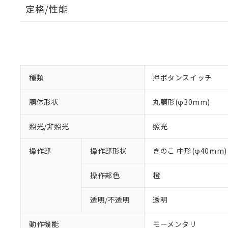
定格/性能
種類
押ボタンスイッチ
胴体形状
丸胴形(φ30mm)
照光/非照光
照光
操作部
操作部形状
きのこ 中形(φ40mm)
操作部色
橙
透明/不透明
透明
動作機能
モーメンタリ