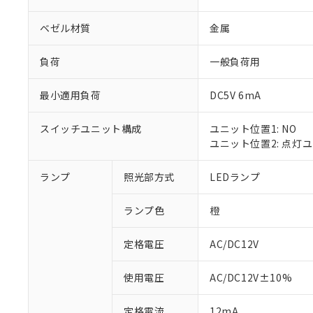
ベゼル材質
金属
負荷
一般負荷用
最小適用負荷
DC5V 6mA
スイッチユニット構成
ユニット位置1: NO
ユニット位置2: 点灯
ランプ
照光部方式
LEDランプ
※1 対応状況
ランプ色
橙
対応済み：EU
対応予定：EU R
対応予定なし：EU
定格電圧
AC/DC12V
調査・確認中：EU
ご利用条件
非該当品：ライセ
使用電圧
AC/DC12V±10%
※1 中国RoHS
仕入先様の事情に
があります。
以下の条件をお読
定格電流
12mA
「○」：最大均質