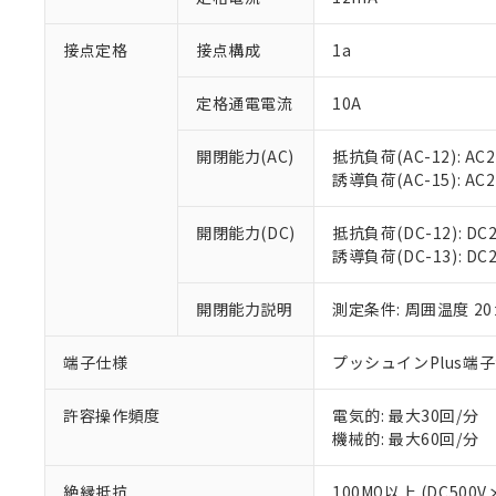
「×」：最大均質
本サービスは
当社は、これ
*EU RoHS指令（10物
「－」：未確認で
鉛(Pb) 1000ppm以下、
接点定格
接点構成
1a
くものです。
う）を輸出ま
記
説明
六価クロム(Cr(Ⅵ)) 1
当社制御機器
などの必要な
フタル酸ビス(2-エチルヘ
号
*中国RoHS10物質の基準値 
ル（DBP） 1000ppm
在庫状況およ
当社は規制貨
定格通電電流
10A
Pb(鉛) :1000ppm、 Hg
但し、RoHS指令で産
のであり、閲
ます。
Cr(Ⅵ)(六価クロム) : 
フタル酸エステル類の４
○
一定数以
DBP(フタル酸ジブチル) :
い。
当社は貴社製
開閉能力(AC)
抵抗負荷(AC-12): AC24
DEHP(フタル酸ビス(2-エ
正式な納期状
置等に一切使
誘導負荷(AC-15): AC24V
当社販売員に
※2 対応予定月
△
一定数に
当社は、貴社
オムロン制御
また当社は、
※2 環境保護使
開閉能力(DC)
抵抗負荷(DC-12): DC24
在庫状況およ
部品在庫の切り替
たしません。
－
在庫なし
誘導負荷(DC-13): DC24
す。
「ｅ」：有害物質
機器販売
マイパーツ機
「10」：通常の
ている必要が
開閉能力説明
測定条件: 周囲温度 2
味します。
空
受注生産
お客様が当ウ
※3 非含有証明
「－」：未確認で
白
が、当社の製
端子仕様
プッシュインPlus端
さい。
下記の非含有証明
※当社の共同
許容操作頻度
電気的: 最大30回/分
いる法人を指
EU RoHS指令（
機械的: 最大60回/分
51物質の非含有証
※本証明書は発行
絶縁抵抗
100MΩ以上 (DC5