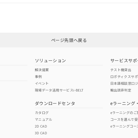
適合状況については、「カスタマーサポートセンタ お客様相談室」または貴社
みください。
非含有証明書
※3
ページ先頭へ戻る
ダウンロードはこちら
ソリューション
サービスサポ
解決提案
テスト機貸出
事例
ロボティクスサ
イベント
日本語相談窓口
現場データ活用サービスi-BELT
輸出該非判定
I)
PBBs
PBDEs
DBP
ダウンロードセンタ
eラーニング
カタログ
eラーニングのご
マニュアル
コースを選んで受
O
O
O
2D CAD
eラーニングコー
3D CAD