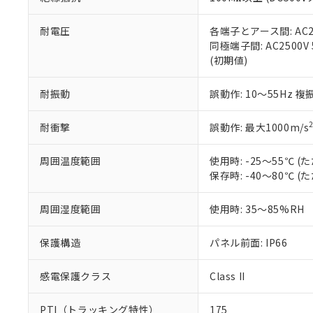
また、RoHS指
混在することから
既に当社にて対応
耐電圧
各端子とアース間: AC250
り割愛しておりま
同極端子間: AC2500V
(初期値)
耐振動
誤動作: 10～55Hz 複
耐衝撃
誤動作: 最大1000m/s
周囲温度範囲
使用時: -25～55℃
保存時: -40～80℃
周囲湿度範囲
使用時: 35～85%RH
保護構造
パネル前面: IP66
感電保護クラス
Class II
PTI（トラッキング特性）
175