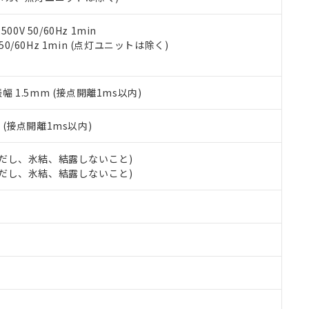
令のフタル酸エステル類４物質の対応では、対応完了までの期間は出
備考欄に対応日を記載しておりました。
品への在庫切替を完了していることから、特段のことがない限り、20
0V 50/60Hz 1min
す。
 50/60Hz 1min (点灯ユニットは除く)
振幅 1.5mm (接点開離1ms以内)
2
(接点開離1ms以内)
 (ただし、氷結、結露しないこと)
 (ただし、氷結、結露しないこと)