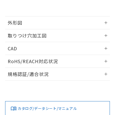
EU RoHS指令（10物質）の非含有証明書
※当社の共同利用者とは、
"個人情報
51物質の非含有証明書（当社基準）
の共同利用に関して"
の「1.共同利
※本証明書は発行日時点で非含有を証明す
用者の範囲」に記載されている法人を
るもので、過去に遡って非含有を証明する
指します。
外形図
ものではありません。
また、RoHS指令のフタル酸エステル類４
情報更新：2026/05/21
取りつけ穴加工図
物質の対応では、対応完了までの期間は出
荷製品に未対応品が混在することから備考
情報更新：2026/05/21
欄に対応日を記載しておりました。
CAD
既に当社にて対応品への在庫切替を完了
していることから、特段のことがない限
ログイン/会員登録いただくと、CADデータをダウンロー
RoHS/REACH対応状況
り、2022年1月12日より割愛しておりま
ドすることができます。
す。
情報更新：2026/7/29
規格認証/適合状況
ログイン/会員登録
EU RoHS
注意事項・凡例
A30NL-MMM-TOA-P002-ODについての規格認証/適合状況に
ついては、「カスタマーサポートセンタ お客様相談室」また
は貴社担当オムロン営業員または販売店にお問い合わせくだ
対応状況
対応予定月
※1
※2
さい。
ダウンロードデータをご利用いただく前に、以下を必ずお読
みください。
カタログ/データシート/マニュアル
対応済み
ソフトウェアの使用条件
お問い合わせ