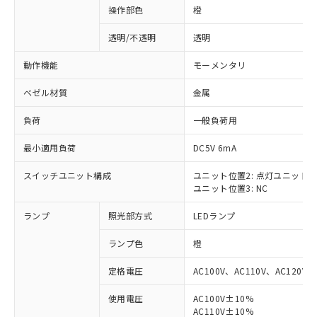
操作部色
橙
透明/不透明
透明
動作機能
モーメンタリ
ベゼル材質
金属
負荷
一般負荷用
最小適用負荷
DC5V 6mA
スイッチユニット構成
ユニット位置2: 点灯ユニット
ユニット位置3: NC
ランプ
照光部方式
LEDランプ
ランプ色
橙
定格電圧
AC100V、AC110V、AC120V
使用電圧
AC100V±10%
※1 対応状況
AC110V±10%