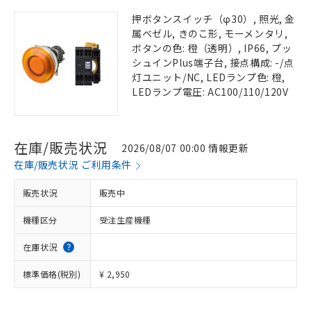
押ボタンスイッチ（φ30）, 照光, 金
属ベゼル, きのこ形, モーメンタリ,
ボタンの色: 橙（透明）, IP66, プッ
シュインPlus端子台, 接点構成: -/点
灯ユニット/NC, LEDランプ色: 橙,
LEDランプ電圧: AC100/110/120V
在庫/販売状況
2026/08/07 00:00 情報更新
在庫/販売状況 ご利用条件
販売状況
販売中
機種区分
受注生産機種
在庫状況
標準価格(税別)
¥ 2,950