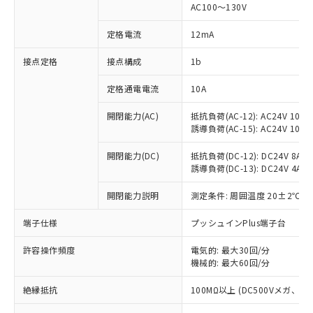
AC100～130V
対応済み：EU RoHS指令（10物質）の
非含有に対応した製品が提供可能な商品で
定格電流
12mA
す。
対応予定：EU RoHS指令（10物質）の非含
接点定格
接点構成
1b
ご利用条件
有に対応した製品に切り替える予定のある
商品です。
定格通電電流
10A
対応予定なし：EU RoHS指令（10物質）の
以下の条件をお読みいただき、同意のうえ
開閉能力(AC)
抵抗負荷(AC-12): AC24V 10A/A
非含有に非対応の商品で、対応品を出す予
ご利用ください。
誘導負荷(AC-15): AC24V 10A/AC
定はありません。
調査・確認中：EU RoHS指令（10物質）の
本サービスは、当社制御機器事業取扱
開閉能力(DC)
抵抗負荷(DC-12): DC24V 8A/DC
※1 中国RoHS○×表
非含有の対応状況を調査中または確認中の
商品の当社在庫状況および標準価格
誘導負荷(DC-13): DC24V 4A/DC
商品です。
(税抜)を提供させていただくもので
「○」：最大均質材料含有率が中国RoHSの
非該当品：ライセンス料など無形物で、有
開閉能力説明
測定条件: 周囲温度 20±2℃、
す。
基準値以下であることを示します。
害物質有無と関係のない商品です。
当社制御機器事業取扱商品の中には、
「×」：最大均質材料含有率が中国RoHSの
仕入先様の事情により、非含有部品として
端子仕様
プッシュインPlus端子台
本サービスの対象外となる商品もある
基準値を超えていることを示します。
いたものが、含有品と判明した場合などや
当社は、これら貴社製品のうち、外国
ことをご了承ください。
「－」：未確認です。当社販売部門へお問
むを得ず変更することがあります。
許容操作頻度
電気的: 最大30回/分
為替および外国貿易法に定める商品
在庫状況および標準価格照会結果は、
い合わせください。
機械的: 最大60回/分
（以下｢規制貨物等」という）を輸出
記載している更新日時点での社内デー
*EU RoHS指令（10物質）：
または国外への提供する場合は、日本
記
タに基づき作成されるものであり、閲
説明
絶縁抵抗
100MΩ以上 (DC500Vメガ、
鉛(Pb) 1000ppm以下、 水銀(Hg) 1000ppm以下、 カド
*中国RoHS10物質の基準値 (GB/T26572)：
国政府の輸出許可(または役務取引許
号
覧された時点での実際の在庫および標
ミウム(Cd) 100ppm以下、
Pb(鉛) :1000ppm、 Hg(水銀) : 1000ppm、 Cd(カドミウ
可)を取得するなどの必要な手続きを
六価クロム(Cr(Ⅵ)) 1000ppm以下、ポリ臭化ビフェニル
ム) : 100ppm、