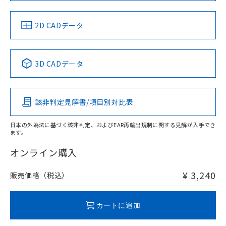
中国 RoHS
注意事項・凡例
2D CADデータ
中国 RoHS表
※1 ※2
3D CADデータ
Pb
Hg
Cd
Cr(VI)
該非判定見解書/項目別対比表
O
O
O
O
日本の外為法に基づく該非判定、およびEAR再輸出規制に関する見解が入手でき
ます。
"対応済み"や非含有の記載がされた商品であっても、流通
在庫等で未対応品が混在する可能性があります。
オンライン購入
非含有品が必要な際は、弊社営業部門もしくは販売店へお
問い合わせください。
¥ 3,240
販売価格（税込）
この製品のRoHS/REACH対応状況ページへ
カートに追加