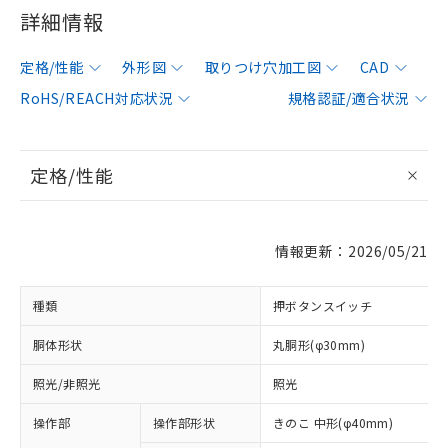
詳細情報
定格/性能
外形図
取りつけ穴加工図
CAD
RoHS/REACH対応状況
規格認証/適合状況
定格/性能
情報更新：2026/05/21
種類
押ボタンスイッチ
胴体形状
丸胴形(φ30mm)
照光/非照光
照光
操作部
操作部形状
きのこ 中形(φ40mm)