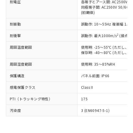
準価格とは異なる場合があることをご
耐電圧
各端子とアース間: AC2500V 50/
類(PBB) 1000ppm以下、ポリ臭化ジフェニルエーテル類
Cr(Ⅵ)(六価クロム) : 1000ppm、 PBBs(ポリ臭化ビフェ
とります。
了承ください。
同極端子間: AC2500V 50/60
(PBDE) 1000ppm以下、フタル酸ビス(2-エチルヘキシ
○
一定数以上の在庫あり
ニル類) : 1000ppm、 PBDEs(ポリ臭化ジフェニルエーテ
当社は規制貨物を破棄する場合は、完
(初期値)
ル) (DEHP)(別名：DOP) 1000ppm以下、フタル酸ブチ
正式な納期状況および標準価格はお客
ル類) : 1000ppm、
ルベンジル（BBP） 1000ppm以下、フタル酸ジブチル
全に破砕するなど、違法に輸出されな
DBP(フタル酸ジブチル) : 1000ppm、 DIBP(フタル酸ジ
様のお取引先、またはお客様担当のオ
（DBP） 1000ppm以下、フタル酸ジイソブチル
イソブチル) : 1000ppm、 BBP(フタル酸ブチルベンジ
△
一定数には満たないが在庫あり
いよう必要な手段を講じます。
耐振動
誤動作: 10～55Hz 複振幅 1.
ムロン制御機器販売店・当社販売員に
(DIBP) 1000ppm以下
ル) : 1000ppm、
当社は貴社製品を、核兵器、ミサイ
但し、RoHS指令で産業用監視および制御機器に対する
DEHP(フタル酸ビス(2-エチルヘキシル)) : 1000ppm
ご相談ください。
適用除外項目は除く。
2
耐衝撃
誤動作: 最大1000m/s
(接点開
ル、化学兵器、生物兵器またはその他
－
在庫なし(最新の在庫状況につ
オムロン制御機器販売店や当社販売拠
フタル酸エステル類の４物質については閾値を超える意
武器並びにこれらの製造装置等に一切
いては、お客様のお取引先、ま
図的な使用がないことを確認しています。
点は「
販売ネットワーク
」をご確認
周囲温度範囲
使用時: -25～55℃ (ただし
※2 環境保護使用期限
使用いたしません。
たはお客様担当のオムロン制御
ください。
保存時: -40～80℃ (ただし
当社は、貴社製品を第三者に販売する
機器販売店・当社販売員にご確
在庫状況および標準価格結果を当社の
※2 対応予定月
「ｅ」：有害物質（10物質）のすべてが基
場合は、上記1、2および3の内容を当
認ください)
事前の承諾なく第三者に漏洩または開
周囲湿度範囲
使用時: 35～85%RH
準値以下であることを示します。
該第三者に通知します。また当社は、
示しないようお願いします。
部品在庫の切り替え状況などにより、予定
「10」：通常の使用状況下において有害物
販売先および販売に係わる関係者が違
マイパーツ機能（部品リスト作成サー
保護構造
パネル前面: IP66
空
受注生産機種、また在庫状況の
月が前後することがあります。
質が外部に漏えいし、環境に深刻な影響を
法に輸出するおそれがある場合は、取
ビス）をご利用いただくには、I-Web
白
情報を公開していない機種
及ぼさない年数を意味します。
り引きをいたしません。
感電保護クラス
Class II
メンバーズにご登録されている必要が
「－」：未確認です。当社販売部門へお問
あります。
い合わせください。
PTI（トラッキング特性）
175
お客様が当ウェブサイト上で当社にご
※3 非含有証明書ダウンロード
登録された部品リストについて、当社
汚染度
3 (EN60947-5-1)
および当社の共同利用者が、当社の製
下記の非含有証明書をダウンロードするこ
品・サービスに関するお客様との取
とができます。
合意する
キャンセル
引・商談に必要な範囲で利用すること
をご了承ください。