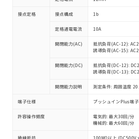
「×」：最大均質
本サービスは
当社は、これ
*EU RoHS指令（10物
「－」：未確認で
鉛(Pb) 1000ppm以下、
接点定格
接点構成
1b
くものです。
う）を輸出ま
記
説明
六価クロム(Cr(Ⅵ)) 1
当社制御機器
などの必要な
フタル酸ビス(2-エチルヘ
号
*中国RoHS10物質の基準値 
ル（DBP） 1000ppm
在庫状況およ
当社は規制貨
定格通電電流
10A
Pb(鉛) :1000ppm、 Hg
但し、RoHS指令で産
のであり、閲
ます。
Cr(Ⅵ)(六価クロム) : 
フタル酸エステル類の４
○
一定数以
DBP(フタル酸ジブチル) :
い。
当社は貴社製
開閉能力(AC)
抵抗負荷(AC-12): AC24
DEHP(フタル酸ビス(2-エ
正式な納期状
置等に一切使
誘導負荷(AC-15): AC24V
当社販売員に
※2 対応予定月
△
一定数に
当社は、貴社
オムロン制御
また当社は、
※2 環境保護使
開閉能力(DC)
抵抗負荷(DC-12): DC24
在庫状況およ
部品在庫の切り替
たしません。
－
在庫なし
誘導負荷(DC-13): DC24
す。
「ｅ」：有害物質
機器販売
マイパーツ機
「10」：通常の
ている必要が
開閉能力説明
測定条件: 周囲温度 2
味します。
空
受注生産
お客様が当ウ
※3 非含有証明
「－」：未確認で
白
が、当社の製
端子仕様
プッシュインPlus端
さい。
下記の非含有証明
※当社の共同
許容操作頻度
電気的: 最大30回/分
いる法人を指
EU RoHS指令（
機械的: 最大60回/分
51物質の非含有証
※本証明書は発行
絶縁抵抗
100MΩ以上 (DC5