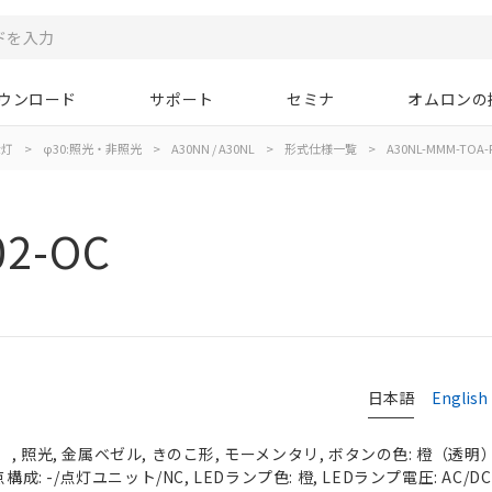
ウンロード
サポート
セミナ
オムロンの
示灯
>
φ30:照光・非照光
>
A30NN / A30NL
>
形式仕様一覧
>
A30NL-MMM-TOA-
02-OC
日本語
English
 照光, 金属ベゼル, きのこ形, モーメンタリ, ボタンの色: 橙（透明）, 
構成: -/点灯ユニット/NC, LEDランプ色: 橙, LEDランプ電圧: AC/DC