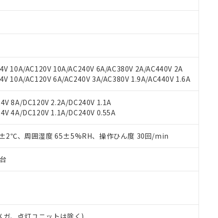
材料含有率が中国RoHSの基準値を超えていることを示します。
、当社制御機器事業取扱商品の当社在庫状況および標準価格(税抜)
ら貴社製品のうち、外国為替および外国貿易法に定める商品（以下｢
質）：
す。当社販売部門へお問い合わせください。
 水銀(Hg) 1000ppm以下、 カドミウム(Cd) 100ppm以下、
たは国外への提供する場合は、日本国政府の輸出許可(または役務取
000ppm以下、ポリ臭化ビフェニル類(PBB) 1000ppm以下、ポリ臭化ジフェニルエーテル類(P
事業取扱商品の中には、本サービスの対象外となる商品もあること
手続きをとります。
キシル) (DEHP)(別名：DOP) 1000ppm以下、フタル酸ブチルベンジル（BBP） 100
(GB/T26572)：
以下、フタル酸ジイソブチル (DIBP) 1000ppm以下
び標準価格照会結果は、記載している更新日時点での社内データに
物を破棄する場合は、完全に破砕するなど、違法に輸出されないよ
(水銀) : 1000ppm、 Cd(カドミウム) : 100ppm、
業用監視および制御機器に対する適用除外項目は除く。
覧された時点での実際の在庫および標準価格とは異なる場合がある
1000ppm、 PBBs(ポリ臭化ビフェニル類) : 1000ppm、 PBDEs(ポリ臭化ジフェニルエーテル類
物質については閾値を超える意図的な使用がないことを確認しています。
上の在庫あり
 1000ppm、 DIBP(フタル酸ジイソブチル) : 1000ppm、 BBP(フタル酸ブチルベンジル) :
品を、核兵器、ミサイル、化学兵器、生物兵器またはその他武器並
V 10A/AC120V 10A/AC240V 6A/AC380V 2A/AC440V 2A
チルヘキシル)) : 1000ppm
況および標準価格はお客様のお取引先、またはお客様担当のオムロ
用いたしません。
 10A/AC120V 6A/AC240V 3A/AC380V 1.9A/AC440V 1.6A
ご相談ください。
は満たないが在庫あり
製品を第三者に販売する場合は、上記1、2および3の内容を当該第
機器販売店や当社販売拠点は「
販売ネットワーク
」をご確認くだ
販売先および販売に係わる関係者が違法に輸出するおそれがある場
用期限
V 8A/DC120V 2.2A/DC240V 1.1A
び標準価格結果を当社の事前の承諾なく第三者に漏洩または開示し
え状況などにより、予定月が前後することがあります。
(最新の在庫状況については、お客様のお取引先、またはお客様担当
V 4A/DC120V 1.1A/DC240V 0.55A
（10物質）のすべてが基準値以下であることを示します。
店・当社販売員にご確認ください)
能（部品リスト作成サービス）をご利用いただくには、I-Webメン
使用状況下において有害物質が外部に漏えいし、環境に深刻な影響を
あります。
0±2℃、周囲湿度 65±5%RH、操作ひん度 30回/min
機種、また在庫状況の情報を公開していない機種
ェブサイト上で当社にご登録された部品リストについて、当社およ
書ダウンロード
す。当社販売部門へお問い合わせください。
品・サービスに関するお客様との取引・商談に必要な範囲で利用す
合意する
キャンセル
子台
書をダウンロードすることができます。
利用者とは、
"個人情報の共同利用に関して"
の「1.共同利用者の
します。
10物質）の非含有証明書
明書（当社基準）
日時点で非含有を証明するもので、過去に遡って非含有を証明するも
00Vメガ、点灯ユニットは除く)