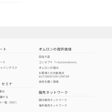
担当オムロン
お問い合わせ
ート
オムロンの提供価値
目指す姿
ポート
コンセプト「i-Automation!」
ジャパンデスク
オムロンの強み
お客様との共創拠点
AUTOMATION CENTER
DIBP
BBP
DEHP
環境保護
技術を磨く現場
・セミナ
使用期限
案内
販売ネットワーク
講する
O
O
O
10
国内販売ネットワーク
ス一覧（PDF）
海外販売ネットワーク