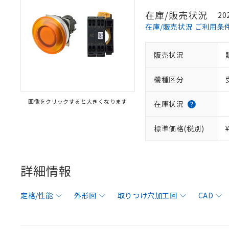
在庫/販売状況
20
在庫/販売状況 ご利用条
販売状況
機種区分
画像をクリックすると大きくなります
在庫状況
標準価格(税別)
詳細情報
定格/性能
外形図
取りつけ穴加工図
CAD