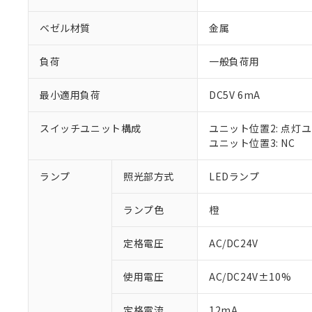
ベゼル材質
金属
負荷
一般負荷用
最小適用負荷
DC5V 6mA
スイッチユニット構成
ユニット位置2: 点灯
ユニット位置3: NC
ランプ
照光部方式
LEDランプ
※1 対応状況
ランプ色
橙
対応済み：EU
対応予定：EU R
対応予定なし：EU
定格電圧
AC/DC24V
調査・確認中：EU
ご利用条件
非該当品：ライセ
使用電圧
AC/DC24V±10%
※1 中国RoHS
仕入先様の事情に
があります。
以下の条件をお読
定格電流
12mA
「○」：最大均質