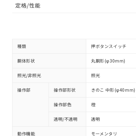
定格/性能
種類
押ボタンスイッチ
胴体形状
丸胴形(φ30mm)
照光/非照光
照光
操作部
操作部形状
きのこ 中形(φ40mm)
操作部色
橙
透明/不透明
透明
動作機能
モーメンタリ