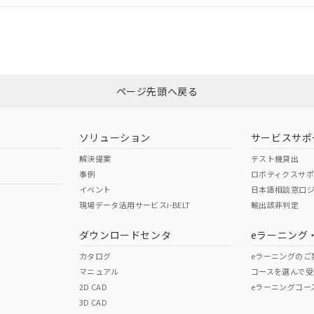
適合状況については、「カスタマーサポートセンタ お客様相談室」または貴社
みください。
非含有証明書
※3
ページ先頭へ戻る
ダウンロードはこちら
ソリューション
サービスサポ
解決提案
テスト機貸出
事例
ロボティクスサ
イベント
日本語相談窓口
現場データ活用サービスi-BELT
輸出該非判定
I)
PBBs
PBDEs
DBP
ダウンロードセンタ
eラーニング
カタログ
eラーニングのご
マニュアル
コースを選んで受
O
O
O
2D CAD
eラーニングコー
3D CAD