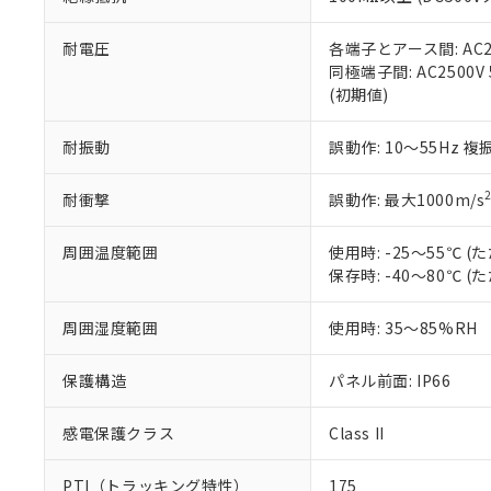
また、RoHS指
混在することから
既に当社にて対応
耐電圧
各端子とアース間: AC250
り割愛しておりま
同極端子間: AC2500V
(初期値)
耐振動
誤動作: 10～55Hz 複
耐衝撃
誤動作: 最大1000m/s
周囲温度範囲
使用時: -25～55℃
保存時: -40～80℃
周囲湿度範囲
使用時: 35～85%RH
保護構造
パネル前面: IP66
感電保護クラス
Class II
PTI（トラッキング特性）
175