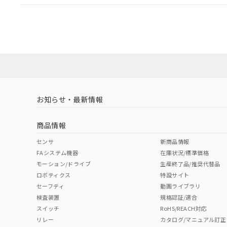
EU RoHS
注意事項・凡例
A30NL-MMM-TOA-P002-OCについての規格認証/
営業員または販売店にお問い合わせください。
ダウンロードデータをご利用いただく前に、以下を必ずお読
対応状況
対応予定月
※1
※2
ソフトウェアの使用条件
対応済み
お知らせ・最新情報
中国 RoHS
注意事項・凡例
商品情報
中国 RoHS表
※1 ※2
センサ
新商品情報
FAシステム機器
在庫状況/標準価格
Pb
Hg
Cd
Cr(V
モーション/ドライブ
生産終了品/推奨代替品
ロボティクス
特設サイト
セーフティ
動画ライブラリ
検査装置
規格認証/適合
X
O
O
O
スイッチ
RoHS/REACH対応
リレー
カタログ/マニュアル訂正