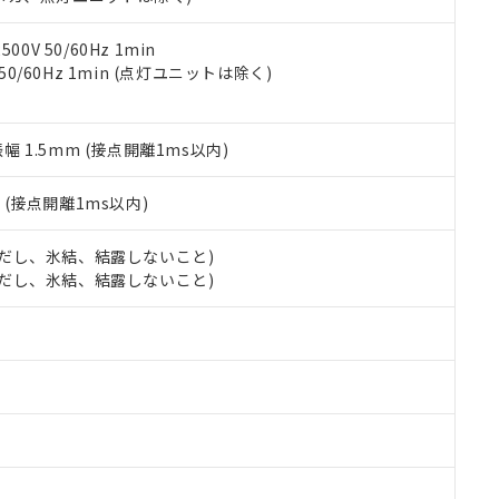
令のフタル酸エステル類４物質の対応では、対応完了までの期間は出
備考欄に対応日を記載しておりました。
品への在庫切替を完了していることから、特段のことがない限り、20
0V 50/60Hz 1min
す。
 50/60Hz 1min (点灯ユニットは除く)
振幅 1.5mm (接点開離1ms以内)
2
(接点開離1ms以内)
 (ただし、氷結、結露しないこと)
 (ただし、氷結、結露しないこと)