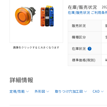
在庫/販売状況
20
在庫/販売状況 ご利用条
販売状況
機種区分
画像をクリックすると大きくなります
在庫状況
標準価格(税別)
詳細情報
定格/性能
外形図
取りつけ穴加工図
CAD