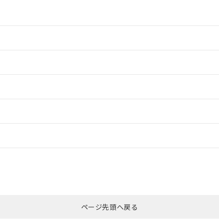
情報更新：2
情報更新：2
ードすることができます。
情報更新：
ログイン/会員登録
適合状況については、「カスタマーサポートセンタ お客様相談室」または貴
みください。
非含有証明書
※3
ページ先頭へ戻る
ダウンロードはこちら