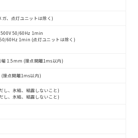
書ダウンロード
す。当社販売部門へお問い合わせください。
品・サービスに関するお客様との取引・商談に必要な範囲で利用す
合意する
キャンセル
書をダウンロードすることができます。
00Vメガ、点灯ユニットは除く)
利用者とは、
"個人情報の共同利用に関して"
の「1.共同利用者の
します。
10物質）の非含有証明書
明書（当社基準）
0V 50/60Hz 1min
日時点で非含有を証明するもので、過去に遡って非含有を証明するも
 50/60Hz 1min (点灯ユニットは除く)
令のフタル酸エステル類４物質の対応では、対応完了までの期間は出
備考欄に対応日を記載しておりました。
品への在庫切替を完了していることから、特段のことがない限り、20
振幅 1.5mm (接点開離1ms以内)
す。
2
(接点開離1ms以内)
 (ただし、氷結、結露しないこと)
 (ただし、氷結、結露しないこと)