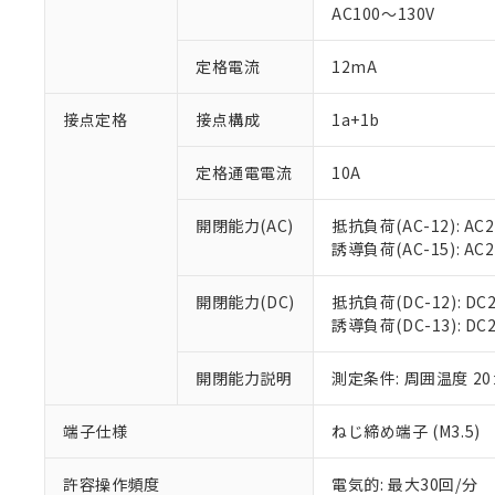
対応済み：EU
AC100～130V
対応予定：EU R
対応予定なし：EU
定格電流
12mA
調査・確認中：EU
ご利用条件
非該当品：ライセ
※1 中国RoHS
接点定格
接点構成
1a+1b
仕入先様の事情に
があります。
以下の条件をお読
「○」：最大均質
定格通電電流
10A
「×」：最大均質
本サービスは
当社は、これ
*EU RoHS指令（10物
「－」：未確認で
鉛(Pb) 1000ppm以下、
くものです。
う）を輸出ま
開閉能力(AC)
抵抗負荷(AC-12): AC24
記
説明
六価クロム(Cr(Ⅵ)) 1
当社制御機器
などの必要な
フタル酸ビス(2-エチルヘ
誘導負荷(AC-15): AC24V
号
*中国RoHS10物質の基準値 
ル（DBP） 1000ppm
在庫状況およ
当社は規制貨
Pb(鉛) :1000ppm、 Hg
但し、RoHS指令で産
のであり、閲
ます。
Cr(Ⅵ)(六価クロム) : 
フタル酸エステル類の４
開閉能力(DC)
抵抗負荷(DC-12): DC24
○
一定数以
DBP(フタル酸ジブチル) :
い。
当社は貴社製
DEHP(フタル酸ビス(2-エ
誘導負荷(DC-13): DC24
正式な納期状
置等に一切使
当社販売員に
※2 対応予定月
△
一定数に
当社は、貴社
オムロン制御
開閉能力説明
測定条件: 周囲温度 2
また当社は、
※2 環境保護使
在庫状況およ
部品在庫の切り替
たしません。
－
在庫なし
す。
「ｅ」：有害物質
端子仕様
ねじ締め端子 (M3.5)
機器販売
マイパーツ機
「10」：通常の
ている必要が
味します。
許容操作頻度
電気的: 最大30回/分
空
受注生産
お客様が当ウ