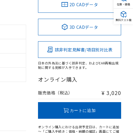
2D CADデータ
在庫・価格
無料テスト機
3D CADデータ
該非判定見解書/項目別対比表
日本の外為法に基づく該非判定、およびEAR再輸出規
制に関する見解が入手できます。
オンライン購入
¥ 3,020
販売価格（税込）
カートに追加
オンライン購入における出荷予定日は、カートに追加
～「ご購入手続き：価格・納期の確認」画面にてご確