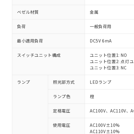
ベゼル材質
金属
負荷
一般負荷用
最小適用負荷
DC5V 6mA
スイッチユニット構成
ユニット位置1: NO
ユニット位置2: 点灯
ユニット位置3: NC
ランプ
照光部方式
LEDランプ
ランプ色
橙
定格電圧
AC100V、AC110V、A
※1 対応状況
使用電圧
AC100V±10%
AC110V±10%