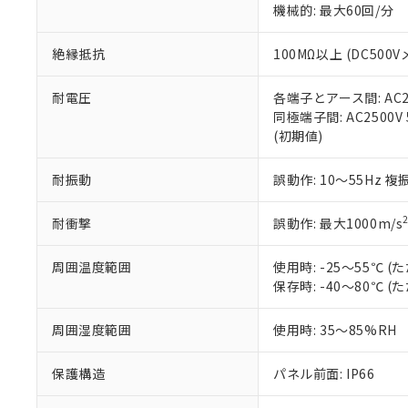
※3 非含有証明
「－」：未確認で
機械的: 最大60回/分
白
が、当社の製
さい。
下記の非含有証明
絶縁抵抗
100MΩ以上 (DC5
※当社の共同
いる法人を指
EU RoHS指令（
51物質の非含有証
耐電圧
各端子とアース間: AC250
※本証明書は発行
同極端子間: AC2500V
また、RoHS指
(初期値)
混在することから
既に当社にて対応
耐振動
誤動作: 10～55Hz 複
り割愛しておりま
耐衝撃
誤動作: 最大1000m/s
周囲温度範囲
使用時: -25～55℃
保存時: -40～80℃
周囲湿度範囲
使用時: 35～85%RH
保護構造
パネル前面: IP66