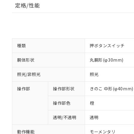
定格/性能
種類
押ボタンスイッチ
胴体形状
丸胴形(φ30mm)
照光/非照光
照光
操作部
操作部形状
きのこ 中形(φ40mm)
操作部色
橙
透明/不透明
透明
動作機能
モーメンタリ