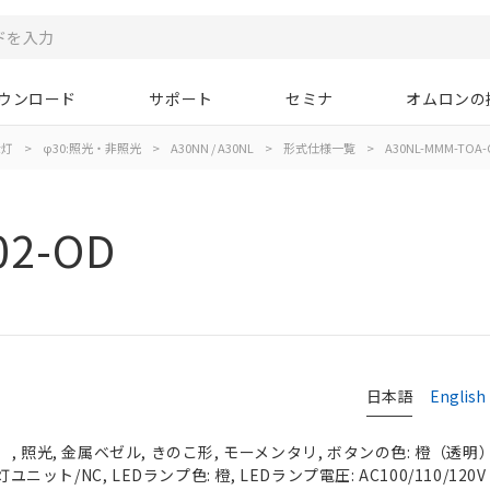
ウンロード
サポート
セミナ
オムロンの
示灯
>
φ30:照光・非照光
>
A30NN / A30NL
>
形式仕様一覧
>
A30NL-MMM-TOA-
02-OD
日本語
English
 照光, 金属ベゼル, きのこ形, モーメンタリ, ボタンの色: 橙（透明）, 
ユニット/NC, LEDランプ色: 橙, LEDランプ電圧: AC100/110/120V