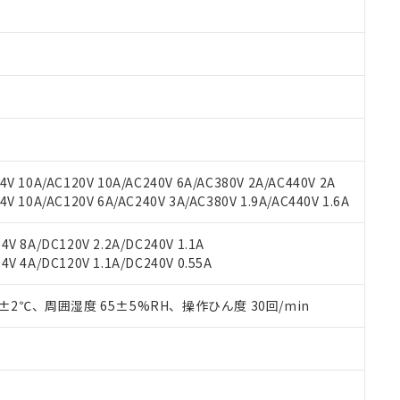
 RoHS指令（10物質）の非含有に対応した製品が提供可能な商品です
oHS指令（10物質）の非含有に対応した製品に切り替える予定のある
 RoHS指令（10物質）の非含有に非対応の商品で、対応品を出す予
 RoHS指令（10物質）の非含有の対応状況を調査中または確認中の
ンス料など無形物で、有害物質有無と関係のない商品です。
○×表
より、非含有部品としていたものが、含有品と判明した場合などやむ
みいただき、同意のうえご利用ください。
材料含有率が中国RoHSの基準値以下であることを示します。
材料含有率が中国RoHSの基準値を超えていることを示します。
、当社制御機器事業取扱商品の当社在庫状況および標準価格(税抜)
ら貴社製品のうち、外国為替および外国貿易法に定める商品（以下｢
質）：
す。当社販売部門へお問い合わせください。
 水銀(Hg) 1000ppm以下、 カドミウム(Cd) 100ppm以下、
たは国外への提供する場合は、日本国政府の輸出許可(または役務取
V 10A/AC120V 10A/AC240V 6A/AC380V 2A/AC440V 2A
000ppm以下、ポリ臭化ビフェニル類(PBB) 1000ppm以下、ポリ臭化ジフェニルエーテル類(P
事業取扱商品の中には、本サービスの対象外となる商品もあること
手続きをとります。
キシル) (DEHP)(別名：DOP) 1000ppm以下、フタル酸ブチルベンジル（BBP） 100
 10A/AC120V 6A/AC240V 3A/AC380V 1.9A/AC440V 1.6A
(GB/T26572)：
以下、フタル酸ジイソブチル (DIBP) 1000ppm以下
び標準価格照会結果は、記載している更新日時点での社内データに
物を破棄する場合は、完全に破砕するなど、違法に輸出されないよ
(水銀) : 1000ppm、 Cd(カドミウム) : 100ppm、
業用監視および制御機器に対する適用除外項目は除く。
覧された時点での実際の在庫および標準価格とは異なる場合がある
1000ppm、 PBBs(ポリ臭化ビフェニル類) : 1000ppm、 PBDEs(ポリ臭化ジフェニルエーテル類
物質については閾値を超える意図的な使用がないことを確認しています。
V 8A/DC120V 2.2A/DC240V 1.1A
上の在庫あり
 1000ppm、 DIBP(フタル酸ジイソブチル) : 1000ppm、 BBP(フタル酸ブチルベンジル) :
品を、核兵器、ミサイル、化学兵器、生物兵器またはその他武器並
チルヘキシル)) : 1000ppm
V 4A/DC120V 1.1A/DC240V 0.55A
況および標準価格はお客様のお取引先、またはお客様担当のオムロ
用いたしません。
ご相談ください。
は満たないが在庫あり
製品を第三者に販売する場合は、上記1、2および3の内容を当該第
機器販売店や当社販売拠点は「
販売ネットワーク
」をご確認くだ
0±2℃、周囲湿度 65±5%RH、操作ひん度 30回/min
販売先および販売に係わる関係者が違法に輸出するおそれがある場
用期限
び標準価格結果を当社の事前の承諾なく第三者に漏洩または開示し
え状況などにより、予定月が前後することがあります。
(最新の在庫状況については、お客様のお取引先、またはお客様担当
（10物質）のすべてが基準値以下であることを示します。
店・当社販売員にご確認ください)
能（部品リスト作成サービス）をご利用いただくには、I-Webメン
使用状況下において有害物質が外部に漏えいし、環境に深刻な影響を
あります。
機種、また在庫状況の情報を公開していない機種
ェブサイト上で当社にご登録された部品リストについて、当社およ