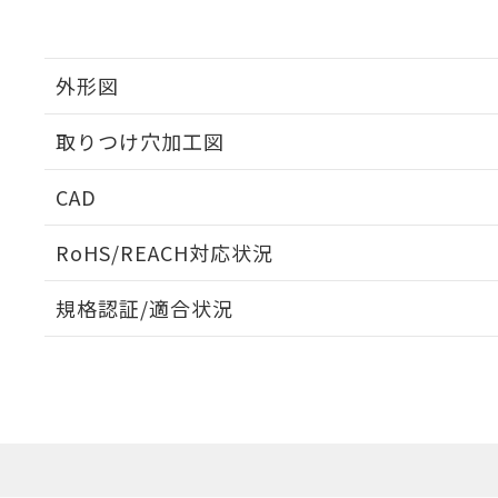
外形図
取りつけ穴加工図
CAD
ログイン/会員登録いただくと、CADデータをダウンロ
RoHS/REACH対応状況
規格認証/適合状況
EU RoHS
注意事項・凡例
A30NL-MMM-TOA-G102-ODについての規格認証/
営業員または販売店にお問い合わせください。
ダウンロードデータをご利用いただく前に、以下を必ずお読
対応状況
対応予定月
※1
※2
ソフトウェアの使用条件
対応済み