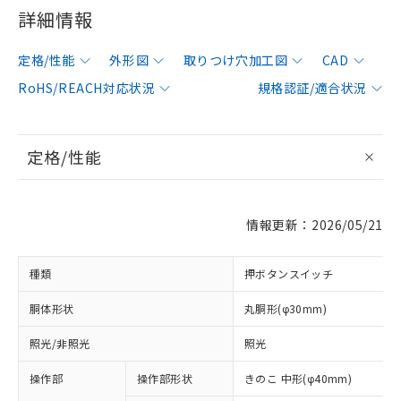
詳細情報
定格/性能
外形図
取りつけ穴加工図
CAD
RoHS/REACH対応状況
規格認証/適合状況
定格/性能
情報更新：2026/05/21
種類
押ボタンスイッチ
胴体形状
丸胴形(φ30mm)
照光/非照光
照光
操作部
操作部形状
きのこ 中形(φ40mm)