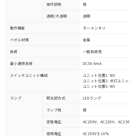
操作部色
橙
透明/不透明
透明
動作機能
モーメンタリ
ベゼル材質
金属
負荷
一般負荷用
最小適用負荷
DC5V 6mA
スイッチユニット構成
ユニット位置1: NO
ユニット位置2: 点灯ユニット
ユニット位置3: NO
ランプ
照光部方式
LEDランプ
ランプ色
橙
定格電圧
AC200V、AC220V、AC230V、
使用電圧
AC200V±10%
※1 対応状況