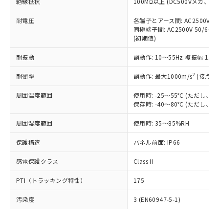
号
覧された時点での実際の在庫および標
絶縁抵抗
100MΩ以上 (DC500Vメガ、
Pb(鉛) :1000ppm、 Hg(水銀) : 1000ppm、 Cd(カドミウ
可)を取得するなどの必要な手続きを
六価クロム(Cr(Ⅵ)) 1000ppm以下、ポリ臭化ビフェニル
ム) : 100ppm、
準価格とは異なる場合があることをご
類(PBB) 1000ppm以下、ポリ臭化ジフェニルエーテル類
Cr(Ⅵ)(六価クロム) : 1000ppm、 PBBs(ポリ臭化ビフェ
とります。
了承ください。
耐電圧
各端子とアース間: AC2500V 50/
(PBDE) 1000ppm以下、フタル酸ビス(2-エチルヘキシ
○
一定数以上の在庫あり
ニル類) : 1000ppm、 PBDEs(ポリ臭化ジフェニルエーテ
当社は規制貨物を破棄する場合は、完
同極端子間: AC2500V 50/60
ル) (DEHP)(別名：DOP) 1000ppm以下、フタル酸ブチ
正式な納期状況および標準価格はお客
ル類) : 1000ppm、
ルベンジル（BBP） 1000ppm以下、フタル酸ジブチル
全に破砕するなど、違法に輸出されな
(初期値)
DBP(フタル酸ジブチル) : 1000ppm、 DIBP(フタル酸ジ
様のお取引先、またはお客様担当のオ
（DBP） 1000ppm以下、フタル酸ジイソブチル
イソブチル) : 1000ppm、 BBP(フタル酸ブチルベンジ
△
一定数には満たないが在庫あり
いよう必要な手段を講じます。
ムロン制御機器販売店・当社販売員に
(DIBP) 1000ppm以下
ル) : 1000ppm、
耐振動
誤動作: 10～55Hz 複振幅 1.
当社は貴社製品を、核兵器、ミサイ
但し、RoHS指令で産業用監視および制御機器に対する
DEHP(フタル酸ビス(2-エチルヘキシル)) : 1000ppm
ご相談ください。
適用除外項目は除く。
ル、化学兵器、生物兵器またはその他
－
在庫なし(最新の在庫状況につ
オムロン制御機器販売店や当社販売拠
フタル酸エステル類の４物質については閾値を超える意
2
耐衝撃
誤動作: 最大1000m/s
(接点開
武器並びにこれらの製造装置等に一切
いては、お客様のお取引先、ま
図的な使用がないことを確認しています。
点は「
販売ネットワーク
」をご確認
※2 環境保護使用期限
使用いたしません。
たはお客様担当のオムロン制御
ください。
周囲温度範囲
使用時: -25～55℃ (ただし
当社は、貴社製品を第三者に販売する
機器販売店・当社販売員にご確
在庫状況および標準価格結果を当社の
保存時: -40～80℃ (ただし
※2 対応予定月
「ｅ」：有害物質（10物質）のすべてが基
場合は、上記1、2および3の内容を当
認ください)
事前の承諾なく第三者に漏洩または開
準値以下であることを示します。
該第三者に通知します。また当社は、
示しないようお願いします。
周囲湿度範囲
使用時: 35～85%RH
部品在庫の切り替え状況などにより、予定
「10」：通常の使用状況下において有害物
販売先および販売に係わる関係者が違
マイパーツ機能（部品リスト作成サー
空
受注生産機種、また在庫状況の
月が前後することがあります。
質が外部に漏えいし、環境に深刻な影響を
法に輸出するおそれがある場合は、取
保護構造
パネル前面: IP66
ビス）をご利用いただくには、I-Web
白
情報を公開していない機種
及ぼさない年数を意味します。
り引きをいたしません。
メンバーズにご登録されている必要が
「－」：未確認です。当社販売部門へお問
感電保護クラス
Class II
あります。
い合わせください。
お客様が当ウェブサイト上で当社にご
※3 非含有証明書ダウンロード
PTI（トラッキング特性）
175
登録された部品リストについて、当社
および当社の共同利用者が、当社の製
汚染度
3 (EN60947-5-1)
下記の非含有証明書をダウンロードするこ
品・サービスに関するお客様との取
とができます。
合意する
キャンセル
引・商談に必要な範囲で利用すること