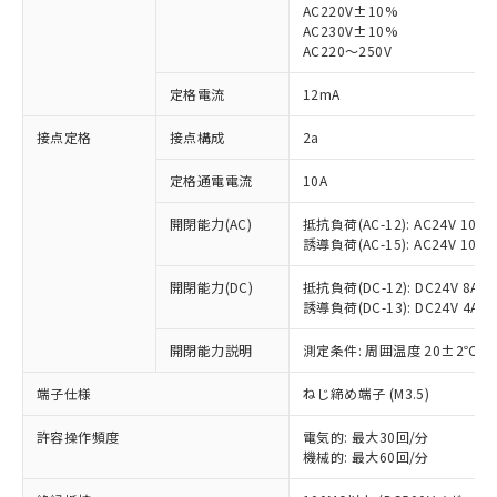
AC220V±10%
AC230V±10%
対応済み：EU RoHS指令（10物質）の
AC220～250V
非含有に対応した製品が提供可能な商品で
す。
定格電流
12mA
対応予定：EU RoHS指令（10物質）の非含
ご利用条件
有に対応した製品に切り替える予定のある
接点定格
接点構成
2a
商品です。
定格通電電流
10A
対応予定なし：EU RoHS指令（10物質）の
以下の条件をお読みいただき、同意のうえ
非含有に非対応の商品で、対応品を出す予
ご利用ください。
開閉能力(AC)
抵抗負荷(AC-12): AC24V 10A/A
定はありません。
誘導負荷(AC-15): AC24V 10A/AC
調査・確認中：EU RoHS指令（10物質）の
本サービスは、当社制御機器事業取扱
※1 中国RoHS○×表
非含有の対応状況を調査中または確認中の
商品の当社在庫状況および標準価格
開閉能力(DC)
抵抗負荷(DC-12): DC24V 8A/DC
商品です。
誘導負荷(DC-13): DC24V 4A/DC
(税抜)を提供させていただくもので
「○」：最大均質材料含有率が中国RoHSの
非該当品：ライセンス料など無形物で、有
す。
基準値以下であることを示します。
害物質有無と関係のない商品です。
開閉能力説明
測定条件: 周囲温度 20±2℃、
当社制御機器事業取扱商品の中には、
「×」：最大均質材料含有率が中国RoHSの
仕入先様の事情により、非含有部品として
本サービスの対象外となる商品もある
基準値を超えていることを示します。
いたものが、含有品と判明した場合などや
端子仕様
ねじ締め端子 (M3.5)
当社は、これら貴社製品のうち、外国
ことをご了承ください。
「－」：未確認です。当社販売部門へお問
むを得ず変更することがあります。
為替および外国貿易法に定める商品
在庫状況および標準価格照会結果は、
い合わせください。
許容操作頻度
電気的: 最大30回/分
（以下｢規制貨物等」という）を輸出
記載している更新日時点での社内デー
機械的: 最大60回/分
*EU RoHS指令（10物質）：
または国外への提供する場合は、日本
記
タに基づき作成されるものであり、閲
説明
鉛(Pb) 1000ppm以下、 水銀(Hg) 1000ppm以下、 カド
*中国RoHS10物質の基準値 (GB/T26572)：
国政府の輸出許可(または役務取引許
ミウム(Cd) 100ppm以下、