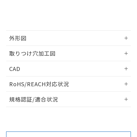
をご了承ください。
EU RoHS指令（10物質）の非含有証明書
※当社の共同利用者とは、
"個人情報
51物質の非含有証明書（当社基準）
の共同利用に関して"
の「1.共同利
※本証明書は発行日時点で非含有を証明す
用者の範囲」に記載されている法人を
るもので、過去に遡って非含有を証明する
指します。
ものではありません。
外形図
また、RoHS指令のフタル酸エステル類４
物質の対応では、対応完了までの期間は出
情報更新：2026/05/21
取りつけ穴加工図
荷製品に未対応品が混在することから備考
欄に対応日を記載しておりました。
情報更新：2026/05/21
既に当社にて対応品への在庫切替を完了
CAD
していることから、特段のことがない限
り、2022年1月12日より割愛しておりま
ログイン/会員登録いただくと、CADデータをダウンロー
RoHS/REACH対応状況
す。
ドすることができます。
情報更新：2026/7/29
規格認証/適合状況
ログイン/会員登録
EU RoHS
注意事項・凡例
A30NL-MMM-TOA-G101-OEについての規格認証/適合状況に
ついては、「カスタマーサポートセンタ お客様相談室」また
は貴社担当オムロン営業員または販売店にお問い合わせくだ
対応状況
対応予定月
※1
※2
さい。
ダウンロードデータをご利用いただく前に、以下を必ずお読