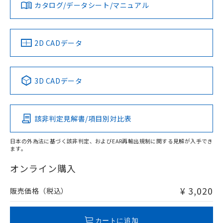
みください。
カタログ/データシート/マニュアル
対応済み
ソフトウェアの使用条件
お問い合わせ
中国 RoHS
注意事項・凡例
2D CADデータ
中国 RoHS表
※1 ※2
3D CADデータ
Pb
Hg
Cd
Cr(VI)
該非判定見解書/項目別対比表
O
O
O
O
日本の外為法に基づく該非判定、およびEAR再輸出規制に関する見解が入手でき
ます。
"対応済み"や非含有の記載がされた商品であっても、流通
在庫等で未対応品が混在する可能性があります。
オンライン購入
非含有品が必要な際は、弊社営業部門もしくは販売店へお
問い合わせください。
¥ 3,020
販売価格（税込）
この製品のRoHS/REACH対応状況ページへ
カートに追加