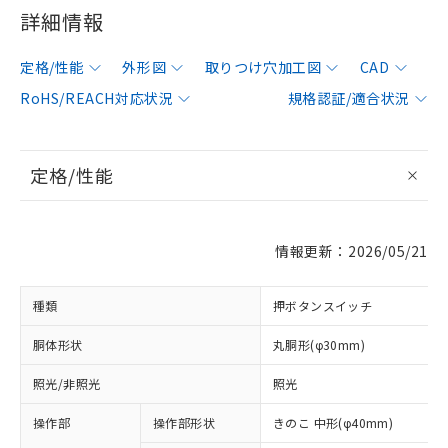
詳細情報
定格/性能
外形図
取りつけ穴加工図
CAD
RoHS/REACH対応状況
規格認証/適合状況
定格/性能
情報更新：2026/05/21
種類
押ボタンスイッチ
胴体形状
丸胴形(φ30mm)
照光/非照光
照光
操作部
操作部形状
きのこ 中形(φ40mm)