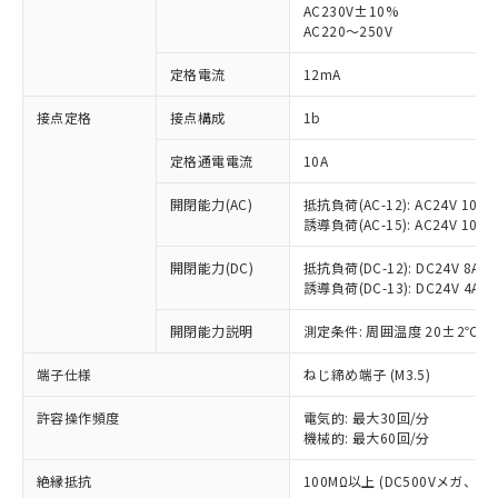
AC230V±10%
AC220～250V
対応済み：EU RoHS指令（10物質）の
非含有に対応した製品が提供可能な商品で
定格電流
12mA
す。
対応予定：EU RoHS指令（10物質）の非含
接点定格
接点構成
1b
ご利用条件
有に対応した製品に切り替える予定のある
商品です。
定格通電電流
10A
対応予定なし：EU RoHS指令（10物質）の
以下の条件をお読みいただき、同意のうえ
非含有に非対応の商品で、対応品を出す予
開閉能力(AC)
抵抗負荷(AC-12): AC24V 10A/A
ご利用ください。
定はありません。
誘導負荷(AC-15): AC24V 10A/AC
調査・確認中：EU RoHS指令（10物質）の
本サービスは、当社制御機器事業取扱
※1 中国RoHS○×表
非含有の対応状況を調査中または確認中の
開閉能力(DC)
抵抗負荷(DC-12): DC24V 8A/DC
商品の当社在庫状況および標準価格
誘導負荷(DC-13): DC24V 4A/DC
商品です。
(税抜)を提供させていただくもので
「○」：最大均質材料含有率が中国RoHSの
非該当品：ライセンス料など無形物で、有
す。
開閉能力説明
測定条件: 周囲温度 20±2℃、
基準値以下であることを示します。
害物質有無と関係のない商品です。
当社制御機器事業取扱商品の中には、
「×」：最大均質材料含有率が中国RoHSの
仕入先様の事情により、非含有部品として
本サービスの対象外となる商品もある
端子仕様
ねじ締め端子 (M3.5)
基準値を超えていることを示します。
いたものが、含有品と判明した場合などや
当社は、これら貴社製品のうち、外国
ことをご了承ください。
「－」：未確認です。当社販売部門へお問
むを得ず変更することがあります。
為替および外国貿易法に定める商品
在庫状況および標準価格照会結果は、
許容操作頻度
電気的: 最大30回/分
い合わせください。
（以下｢規制貨物等」という）を輸出
機械的: 最大60回/分
記載している更新日時点での社内デー
*EU RoHS指令（10物質）：
または国外への提供する場合は、日本
記
タに基づき作成されるものであり、閲
説明
鉛(Pb) 1000ppm以下、 水銀(Hg) 1000ppm以下、 カド
*中国RoHS10物質の基準値 (GB/T26572)：
国政府の輸出許可(または役務取引許
絶縁抵抗
100MΩ以上 (DC500Vメガ、
号
覧された時点での実際の在庫および標
ミウム(Cd) 100ppm以下、
Pb(鉛) :1000ppm、 Hg(水銀) : 1000ppm、 Cd(カドミウ