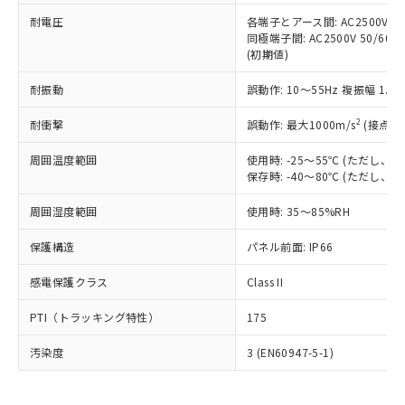
可)を取得するなどの必要な手続きを
六価クロム(Cr(Ⅵ)) 1000ppm以下、ポリ臭化ビフェニル
ム) : 100ppm、
準価格とは異なる場合があることをご
類(PBB) 1000ppm以下、ポリ臭化ジフェニルエーテル類
耐電圧
各端子とアース間: AC2500V 50/
Cr(Ⅵ)(六価クロム) : 1000ppm、 PBBs(ポリ臭化ビフェ
とります。
了承ください。
(PBDE) 1000ppm以下、フタル酸ビス(2-エチルヘキシ
○
一定数以上の在庫あり
ニル類) : 1000ppm、 PBDEs(ポリ臭化ジフェニルエーテ
同極端子間: AC2500V 50/60
当社は規制貨物を破棄する場合は、完
ル) (DEHP)(別名：DOP) 1000ppm以下、フタル酸ブチ
正式な納期状況および標準価格はお客
ル類) : 1000ppm、
(初期値)
ルベンジル（BBP） 1000ppm以下、フタル酸ジブチル
全に破砕するなど、違法に輸出されな
DBP(フタル酸ジブチル) : 1000ppm、 DIBP(フタル酸ジ
様のお取引先、またはお客様担当のオ
（DBP） 1000ppm以下、フタル酸ジイソブチル
イソブチル) : 1000ppm、 BBP(フタル酸ブチルベンジ
△
一定数には満たないが在庫あり
いよう必要な手段を講じます。
ムロン制御機器販売店・当社販売員に
(DIBP) 1000ppm以下
耐振動
誤動作: 10～55Hz 複振幅 1.
ル) : 1000ppm、
当社は貴社製品を、核兵器、ミサイ
但し、RoHS指令で産業用監視および制御機器に対する
DEHP(フタル酸ビス(2-エチルヘキシル)) : 1000ppm
ご相談ください。
適用除外項目は除く。
ル、化学兵器、生物兵器またはその他
－
在庫なし(最新の在庫状況につ
2
オムロン制御機器販売店や当社販売拠
耐衝撃
誤動作: 最大1000m/s
(接点開
フタル酸エステル類の４物質については閾値を超える意
武器並びにこれらの製造装置等に一切
いては、お客様のお取引先、ま
図的な使用がないことを確認しています。
点は「
販売ネットワーク
」をご確認
※2 環境保護使用期限
使用いたしません。
たはお客様担当のオムロン制御
周囲温度範囲
使用時: -25～55℃ (ただし
ください。
当社は、貴社製品を第三者に販売する
保存時: -40～80℃ (ただし
機器販売店・当社販売員にご確
在庫状況および標準価格結果を当社の
※2 対応予定月
「ｅ」：有害物質（10物質）のすべてが基
場合は、上記1、2および3の内容を当
認ください)
事前の承諾なく第三者に漏洩または開
準値以下であることを示します。
周囲湿度範囲
使用時: 35～85%RH
該第三者に通知します。また当社は、
示しないようお願いします。
部品在庫の切り替え状況などにより、予定
「10」：通常の使用状況下において有害物
販売先および販売に係わる関係者が違
マイパーツ機能（部品リスト作成サー
空
受注生産機種、また在庫状況の
保護構造
パネル前面: IP66
月が前後することがあります。
質が外部に漏えいし、環境に深刻な影響を
法に輸出するおそれがある場合は、取
ビス）をご利用いただくには、I-Web
白
情報を公開していない機種
及ぼさない年数を意味します。
り引きをいたしません。
メンバーズにご登録されている必要が
感電保護クラス
Class II
「－」：未確認です。当社販売部門へお問
あります。
い合わせください。
お客様が当ウェブサイト上で当社にご
PTI（トラッキング特性）
175
※3 非含有証明書ダウンロード
登録された部品リストについて、当社
および当社の共同利用者が、当社の製
汚染度
3 (EN60947-5-1)
下記の非含有証明書をダウンロードするこ
品・サービスに関するお客様との取
とができます。
合意する
キャンセル
引・商談に必要な範囲で利用すること