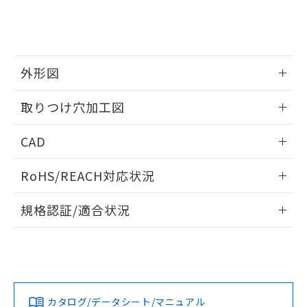
をご了承ください。
EU RoHS指令（10物質）の非含有証明書
※当社の共同利用者とは、
"個人情報
51物質の非含有証明書（当社基準）
の共同利用に関して"
の「1.共同利
※本証明書は発行日時点で非含有を証明す
用者の範囲」に記載されている法人を
るもので、過去に遡って非含有を証明する
指します。
ものではありません。
外形図
また、RoHS指令のフタル酸エステル類４
情報更新：2026/05/21
物質の対応では、対応完了までの期間は出
取りつけ穴加工図
荷製品に未対応品が混在することから備考
欄に対応日を記載しておりました。
情報更新：2026/05/21
CAD
既に当社にて対応品への在庫切替を完了
していることから、特段のことがない限
ログイン/会員登録いただくと、CADデータをダウンロー
り、2022年1月12日より割愛しておりま
RoHS/REACH対応状況
ドすることができます。
す。
情報更新：2026/7/29
規格認証/適合状況
ログイン/会員登録
EU RoHS
注意事項・凡例
A30NL-MMM-TOA-G002-OEについての規格認証/適合状況に
ついては、「カスタマーサポートセンタ お客様相談室」また
は貴社担当オムロン営業員または販売店にお問い合わせくだ
対応状況
対応予定月
※1
※2
さい。
ダウンロードデータをご利用いただく前に、以下を必ずお読
みください。
カタログ/データシート/マニュアル
対応済み