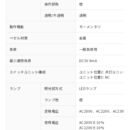
操作部色
橙
透明/不透明
透明
動作機能
モーメンタリ
ベゼル材質
金属
負荷
一般負荷用
最小適用負荷
DC5V 6mA
スイッチユニット構成
ユニット位置2: 点灯ユニット
ユニット位置3: NC
ランプ
照光部方式
LEDランプ
ランプ色
橙
定格電圧
AC200V、AC220V、AC230V、
使用電圧
AC200V±10%
※1 対応状況
AC220V±10%