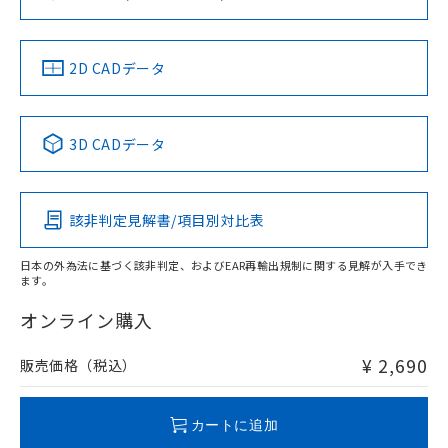
ソフトウェアの使用条件
お問い合わせ
中国 RoHS
注意事項・凡例
2D CADデータ
中国 RoHS表
※1 ※2
3D CADデータ
Pb
Hg
Cd
Cr(VI)
該非判定見解書/項目別対比表
O
O
O
O
日本の外為法に基づく該非判定、およびEAR再輸出規制に関する見解が入手でき
ます。
"対応済み"や非含有の記載がされた商品であっても、流通
在庫等で未対応品が混在する可能性があります。
オンライン購入
非含有品が必要な際は、弊社営業部門もしくは販売店へお
問い合わせください。
¥ 2,690
販売価格（税込）
この製品のRoHS/REACH対応状況ページへ
カートに追加