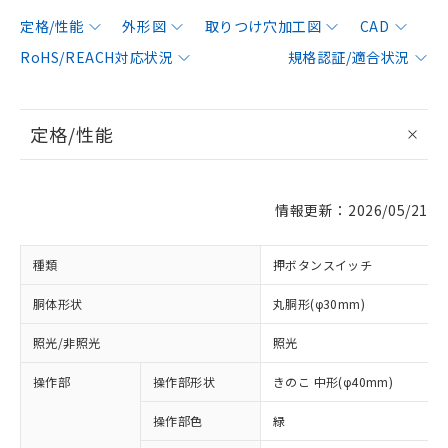
定格/性能
外形図
取りつけ穴加工図
CAD
RoHS/REACH対応状況
規格認証/適合状況
定格/性能
情報更新：2026/05/21
種類
押ボタンスイッチ
胴体形状
丸胴形(φ30mm)
照光/非照光
照光
操作部
操作部形状
きのこ 中形(φ40mm)
操作部色
緑