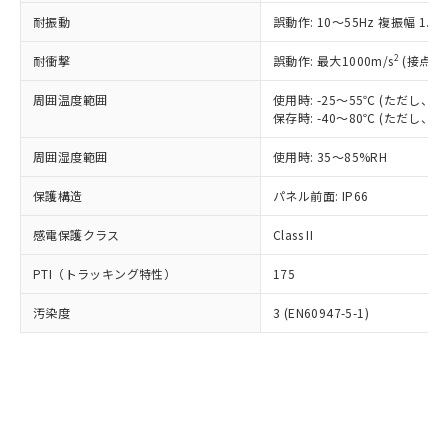
○
一定数以上の在庫あり
ニル類) : 1000ppm、 PBDEs(ポリ臭化ジフェニルエーテ
当社は規制貨物を破棄する場合は、完
ル) (DEHP)(別名：DOP) 1000ppm以下、フタル酸ブチ
正式な納期状況および標準価格はお客
ル類) : 1000ppm、
耐振動
誤動作: 10～55Hz 複振幅 1.
ルベンジル（BBP） 1000ppm以下、フタル酸ジブチル
全に破砕するなど、違法に輸出されな
DBP(フタル酸ジブチル) : 1000ppm、 DIBP(フタル酸ジ
様のお取引先、またはお客様担当のオ
（DBP） 1000ppm以下、フタル酸ジイソブチル
イソブチル) : 1000ppm、 BBP(フタル酸ブチルベンジ
△
一定数には満たないが在庫あり
いよう必要な手段を講じます。
ムロン制御機器販売店・当社販売員に
(DIBP) 1000ppm以下
2
耐衝撃
ル) : 1000ppm、
誤動作: 最大1000m/s
(接点開
当社は貴社製品を、核兵器、ミサイ
但し、RoHS指令で産業用監視および制御機器に対する
DEHP(フタル酸ビス(2-エチルヘキシル)) : 1000ppm
ご相談ください。
適用除外項目は除く。
ル、化学兵器、生物兵器またはその他
－
在庫なし(最新の在庫状況につ
オムロン制御機器販売店や当社販売拠
周囲温度範囲
使用時: -25～55℃ (ただし
フタル酸エステル類の４物質については閾値を超える意
武器並びにこれらの製造装置等に一切
いては、お客様のお取引先、ま
図的な使用がないことを確認しています。
保存時: -40～80℃ (ただし
点は「
販売ネットワーク
」をご確認
※2 環境保護使用期限
使用いたしません。
たはお客様担当のオムロン制御
ください。
当社は、貴社製品を第三者に販売する
周囲湿度範囲
使用時: 35～85%RH
機器販売店・当社販売員にご確
在庫状況および標準価格結果を当社の
※2 対応予定月
「ｅ」：有害物質（10物質）のすべてが基
場合は、上記1、2および3の内容を当
認ください)
事前の承諾なく第三者に漏洩または開
準値以下であることを示します。
保護構造
パネル前面: IP66
該第三者に通知します。また当社は、
示しないようお願いします。
部品在庫の切り替え状況などにより、予定
「10」：通常の使用状況下において有害物
販売先および販売に係わる関係者が違
マイパーツ機能（部品リスト作成サー
空
受注生産機種、また在庫状況の
感電保護クラス
Class II
月が前後することがあります。
質が外部に漏えいし、環境に深刻な影響を
法に輸出するおそれがある場合は、取
ビス）をご利用いただくには、I-Web
白
情報を公開していない機種
及ぼさない年数を意味します。
り引きをいたしません。
メンバーズにご登録されている必要が
PTI（トラッキング特性）
175
「－」：未確認です。当社販売部門へお問
あります。
い合わせください。
お客様が当ウェブサイト上で当社にご
汚染度
3 (EN60947-5-1)
※3 非含有証明書ダウンロード
登録された部品リストについて、当社
および当社の共同利用者が、当社の製
下記の非含有証明書をダウンロードするこ
品・サービスに関するお客様との取
とができます。
合意する
キャンセル
引・商談に必要な範囲で利用すること
をご了承ください。
EU RoHS指令（10物質）の非含有証明書
※当社の共同利用者とは、
"個人情報