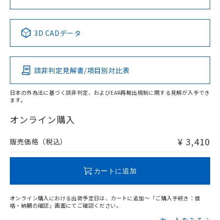
中国 RoHS表
※1 ※2
3D CADデータ
Pb
Hg
Cd
Cr(VI)
該非判定見解書/項目別対比表
X
O
O
O
日本の外為法に基づく該非判定、およびEAR再輸出規制に関する見解が入手でき
ます。
"対応済み"や非含有の記載がされた商品であっても、流通
在庫等で未対応品が混在する可能性があります。
オンライン購入
非含有品が必要な際は、弊社営業部門もしくは販売店へお
問い合わせください。
¥ 3,410
販売価格（税込）
この製品のRoHS/REACH対応状況ページへ
カートに追加
オンライン購入における出荷予定日は、カートに追加～「ご購入手続き：価
格・納期の確認」画面にてご確認ください。