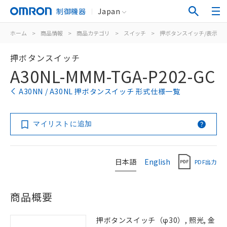
制御機器
Japan
ホーム
>
商品情報
>
商品カテゴリ
>
スイッチ
>
押ボタンスイッチ/表示灯
押ボタンスイッチ
A30NL-MMM-TGA-P202-GC
A30NN / A30NL 押ボタンスイッチ 形式仕様一覧
マイリストに追加
日本語
English
PDF出力
商品概要
押ボタンスイッチ（φ30）, 照光, 金