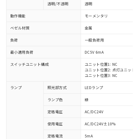
透明/不透明
透明
動作機能
モーメンタリ
ベゼル材質
金属
負荷
一般負荷用
最小適用負荷
DC5V 6mA
スイッチユニット構成
ユニット位置1: NC
ユニット位置2: 点灯ユニット
ユニット位置3: NC
ランプ
照光部方式
LEDランプ
ランプ色
緑
定格電圧
AC/DC24V
※1 対応状況
使用電圧
AC/DC24V±10%
定格電流
5mA
対応済み：EU RoHS指令（10物質）の