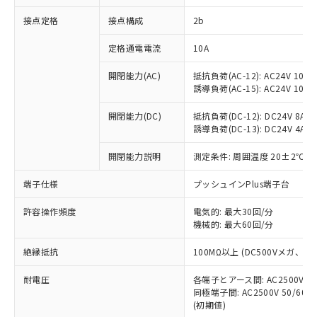
非含有に対応した製品が提供可能な商品で
接点定格
接点構成
2b
す。
対応予定：EU RoHS指令（10物質）の非含
ご利用条件
定格通電電流
10A
有に対応した製品に切り替える予定のある
商品です。
開閉能力(AC)
抵抗負荷(AC-12): AC24V 10A/A
対応予定なし：EU RoHS指令（10物質）の
誘導負荷(AC-15): AC24V 10A/AC
以下の条件をお読みいただき、同意のうえ
非含有に非対応の商品で、対応品を出す予
ご利用ください。
定はありません。
開閉能力(DC)
抵抗負荷(DC-12): DC24V 8A/DC
調査・確認中：EU RoHS指令（10物質）の
誘導負荷(DC-13): DC24V 4A/DC
本サービスは、当社制御機器事業取扱
※1 中国RoHS○×表
非含有の対応状況を調査中または確認中の
商品の当社在庫状況および標準価格
開閉能力説明
測定条件: 周囲温度 20±2℃、
商品です。
(税抜)を提供させていただくもので
「○」：最大均質材料含有率が中国RoHSの
非該当品：ライセンス料など無形物で、有
す。
端子仕様
プッシュインPlus端子台
基準値以下であることを示します。
害物質有無と関係のない商品です。
当社制御機器事業取扱商品の中には、
「×」：最大均質材料含有率が中国RoHSの
仕入先様の事情により、非含有部品として
本サービスの対象外となる商品もある
許容操作頻度
電気的: 最大30回/分
基準値を超えていることを示します。
いたものが、含有品と判明した場合などや
当社は、これら貴社製品のうち、外国
ことをご了承ください。
機械的: 最大60回/分
「－」：未確認です。当社販売部門へお問
むを得ず変更することがあります。
為替および外国貿易法に定める商品
在庫状況および標準価格照会結果は、
い合わせください。
（以下｢規制貨物等」という）を輸出
絶縁抵抗
100MΩ以上 (DC500Vメガ、
記載している更新日時点での社内デー
*EU RoHS指令（10物質）：
または国外への提供する場合は、日本
記
タに基づき作成されるものであり、閲
説明
鉛(Pb) 1000ppm以下、 水銀(Hg) 1000ppm以下、 カド
*中国RoHS10物質の基準値 (GB/T26572)：
国政府の輸出許可(または役務取引許
耐電圧
各端子とアース間: AC2500V 50/
号
覧された時点での実際の在庫および標
ミウム(Cd) 100ppm以下、
Pb(鉛) :1000ppm、 Hg(水銀) : 1000ppm、 Cd(カドミウ
同極端子間: AC2500V 50/60
可)を取得するなどの必要な手続きを
六価クロム(Cr(Ⅵ)) 1000ppm以下、ポリ臭化ビフェニル
ム) : 100ppm、
準価格とは異なる場合があることをご
類(PBB) 1000ppm以下、ポリ臭化ジフェニルエーテル類
(初期値)
Cr(Ⅵ)(六価クロム) : 1000ppm、 PBBs(ポリ臭化ビフェ
とります。
了承ください。
(PBDE) 1000ppm以下、フタル酸ビス(2-エチルヘキシ