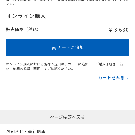
ます。
"対応済み"や非含有の記載がされた商品であっても、流通
在庫等で未対応品が混在する可能性があります。
オンライン購入
非含有品が必要な際は、弊社営業部門もしくは販売店へお
問い合わせください。
¥ 3,630
販売価格（税込）
この製品のRoHS/REACH対応状況ページへ
カートに追加
オンライン購入における出荷予定日は、カートに追加～「ご購入手続き：価
格・納期の確認」画面にてご確認ください。
カートをみる
ページ先頭へ戻る
お知らせ・最新情報