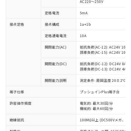
AC220～250V
定格電流
5mA
※1 対応状況
接点定格
接点構成
1a+1b
対応済み：EU RoHS指令（10物質）の
定格通電電流
10A
非含有に対応した製品が提供可能な商品で
開閉能力(AC)
抵抗負荷(AC-12): AC24V 10A/A
す。
誘導負荷(AC-15): AC24V 10A/AC
対応予定：EU RoHS指令（10物質）の非含
ご利用条件
有に対応した製品に切り替える予定のある
開閉能力(DC)
抵抗負荷(DC-12): DC24V 8A/DC
商品です。
誘導負荷(DC-13): DC24V 4A/DC
対応予定なし：EU RoHS指令（10物質）の
以下の条件をお読みいただき、同意のうえ
非含有に非対応の商品で、対応品を出す予
開閉能力説明
測定条件: 周囲温度 20±2℃、
ご利用ください。
定はありません。
調査・確認中：EU RoHS指令（10物質）の
端子仕様
プッシュインPlus端子台
本サービスは、当社制御機器事業取扱
※1 中国RoHS○×表
非含有の対応状況を調査中または確認中の
商品の当社在庫状況および標準価格
商品です。
許容操作頻度
電気的: 最大30回/分
(税抜)を提供させていただくもので
「○」：最大均質材料含有率が中国RoHSの
機械的: 最大60回/分
非該当品：ライセンス料など無形物で、有
す。
基準値以下であることを示します。
害物質有無と関係のない商品です。
当社制御機器事業取扱商品の中には、
絶縁抵抗
100MΩ以上 (DC500Vメガ、
「×」：最大均質材料含有率が中国RoHSの
仕入先様の事情により、非含有部品として
本サービスの対象外となる商品もある
基準値を超えていることを示します。
いたものが、含有品と判明した場合などや
当社は、これら貴社製品のうち、外国
ことをご了承ください。