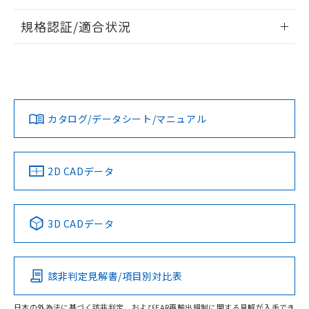
情報更新：2026/7/29
規格認証/適合状況
ログイン/会員登録
EU RoHS
注意事項・凡例
A30NL-MMM-TGA-P102-GEについての規格認証/適合状況に
ついては、「カスタマーサポートセンタ お客様相談室」また
は貴社担当オムロン営業員または販売店にお問い合わせくだ
対応状況
対応予定月
※1
※2
さい。
ダウンロードデータをご利用いただく前に、以下を必ずお読
みください。
カタログ/データシート/マニュアル
対応済み
ソフトウェアの使用条件
お問い合わせ
中国 RoHS
注意事項・凡例
2D CADデータ
中国 RoHS表
※1 ※2
3D CADデータ
Pb
Hg
Cd
Cr(VI)
該非判定見解書/項目別対比表
O
O
O
O
日本の外為法に基づく該非判定、およびEAR再輸出規制に関する見解が入手でき