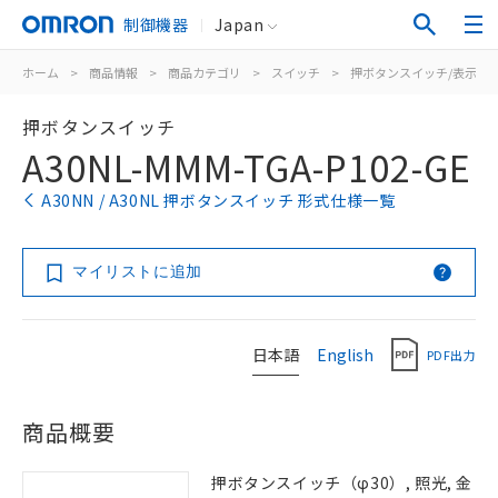
制御機器
Japan
ホーム
>
商品情報
>
商品カテゴリ
>
スイッチ
>
押ボタンスイッチ/表示灯
押ボタンスイッチ
A30NL-MMM-TGA-P102-GE
A30NN / A30NL 押ボタンスイッチ 形式仕様一覧
マイリストに追加
日本語
English
PDF出力
商品概要
押ボタンスイッチ（φ30）, 照光, 金