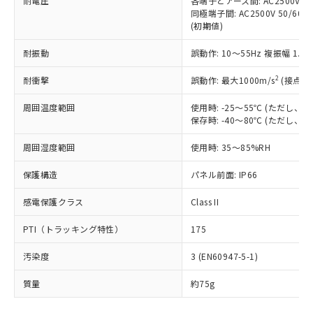
耐電圧
各端子とアース間: AC2500V 50/
「－」：未確認です。当社販売部門へお問
むを得ず変更することがあります。
為替および外国貿易法に定める商品
在庫状況および標準価格照会結果は、
同極端子間: AC2500V 50/60
い合わせください。
（以下｢規制貨物等」という）を輸出
(初期値)
記載している更新日時点での社内デー
*EU RoHS指令（10物質）：
または国外への提供する場合は、日本
記
タに基づき作成されるものであり、閲
説明
鉛(Pb) 1000ppm以下、 水銀(Hg) 1000ppm以下、 カド
*中国RoHS10物質の基準値 (GB/T26572)：
国政府の輸出許可(または役務取引許
耐振動
誤動作: 10～55Hz 複振幅 1.
号
覧された時点での実際の在庫および標
ミウム(Cd) 100ppm以下、
Pb(鉛) :1000ppm、 Hg(水銀) : 1000ppm、 Cd(カドミウ
可)を取得するなどの必要な手続きを
六価クロム(Cr(Ⅵ)) 1000ppm以下、ポリ臭化ビフェニル
ム) : 100ppm、
準価格とは異なる場合があることをご
類(PBB) 1000ppm以下、ポリ臭化ジフェニルエーテル類
2
Cr(Ⅵ)(六価クロム) : 1000ppm、 PBBs(ポリ臭化ビフェ
耐衝撃
誤動作: 最大1000m/s
(接点開
とります。
了承ください。
(PBDE) 1000ppm以下、フタル酸ビス(2-エチルヘキシ
○
一定数以上の在庫あり
ニル類) : 1000ppm、 PBDEs(ポリ臭化ジフェニルエーテ
当社は規制貨物を破棄する場合は、完
ル) (DEHP)(別名：DOP) 1000ppm以下、フタル酸ブチ
正式な納期状況および標準価格はお客
ル類) : 1000ppm、
周囲温度範囲
使用時: -25～55℃ (ただし
ルベンジル（BBP） 1000ppm以下、フタル酸ジブチル
全に破砕するなど、違法に輸出されな
DBP(フタル酸ジブチル) : 1000ppm、 DIBP(フタル酸ジ
様のお取引先、またはお客様担当のオ
（DBP） 1000ppm以下、フタル酸ジイソブチル
保存時: -40～80℃ (ただし
イソブチル) : 1000ppm、 BBP(フタル酸ブチルベンジ
△
一定数には満たないが在庫あり
いよう必要な手段を講じます。
ムロン制御機器販売店・当社販売員に
(DIBP) 1000ppm以下
ル) : 1000ppm、
当社は貴社製品を、核兵器、ミサイ
但し、RoHS指令で産業用監視および制御機器に対する
DEHP(フタル酸ビス(2-エチルヘキシル)) : 1000ppm
ご相談ください。
周囲湿度範囲
使用時: 35～85%RH
適用除外項目は除く。
ル、化学兵器、生物兵器またはその他
－
在庫なし(最新の在庫状況につ
オムロン制御機器販売店や当社販売拠
フタル酸エステル類の４物質については閾値を超える意
武器並びにこれらの製造装置等に一切
いては、お客様のお取引先、ま
図的な使用がないことを確認しています。
点は「
販売ネットワーク
」をご確認
保護構造
パネル前面: IP66
※2 環境保護使用期限
使用いたしません。
たはお客様担当のオムロン制御
ください。
当社は、貴社製品を第三者に販売する
機器販売店・当社販売員にご確
感電保護クラス
Class II
在庫状況および標準価格結果を当社の
※2 対応予定月
「ｅ」：有害物質（10物質）のすべてが基
場合は、上記1、2および3の内容を当
認ください)
事前の承諾なく第三者に漏洩または開
準値以下であることを示します。
該第三者に通知します。また当社は、
PTI（トラッキング特性）
175
示しないようお願いします。
部品在庫の切り替え状況などにより、予定
「10」：通常の使用状況下において有害物
販売先および販売に係わる関係者が違
マイパーツ機能（部品リスト作成サー
空
受注生産機種、また在庫状況の
月が前後することがあります。
質が外部に漏えいし、環境に深刻な影響を
汚染度
3 (EN60947-5-1)
法に輸出するおそれがある場合は、取
ビス）をご利用いただくには、I-Web
白
情報を公開していない機種
及ぼさない年数を意味します。
り引きをいたしません。
メンバーズにご登録されている必要が
質量
約75g
「－」：未確認です。当社販売部門へお問
あります。
い合わせください。
お客様が当ウェブサイト上で当社にご