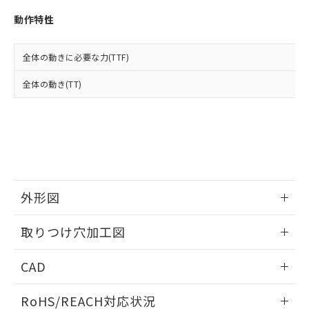
※3 非含有証明書ダウンロード
登録された部品リストについて、当社
動作特性
および当社の共同利用者が、当社の製
下記の非含有証明書をダウンロードするこ
品・サービスに関するお客様との取
とができます。
合意する
キャンセル
引・商談に必要な範囲で利用すること
全体の動きに必要な力(TTF)
をご了承ください。
EU RoHS指令（10物質）の非含有証明書
※当社の共同利用者とは、
"個人情報
全体の動き(TT)
51物質の非含有証明書（当社基準）
の共同利用に関して"
の「1.共同利
※本証明書は発行日時点で非含有を証明す
用者の範囲」に記載されている法人を
るもので、過去に遡って非含有を証明する
指します。
ものではありません。
また、RoHS指令のフタル酸エステル類４
物質の対応では、対応完了までの期間は出
荷製品に未対応品が混在することから備考
欄に対応日を記載しておりました。
外形図
既に当社にて対応品への在庫切替を完了
していることから、特段のことがない限
情報更新：2026/05/21
取りつけ穴加工図
り、2022年1月12日より割愛しておりま
す。
情報更新：2026/05/21
CAD
ログイン/会員登録いただくと、CADデータをダウンロー
RoHS/REACH対応状況
ドすることができます。