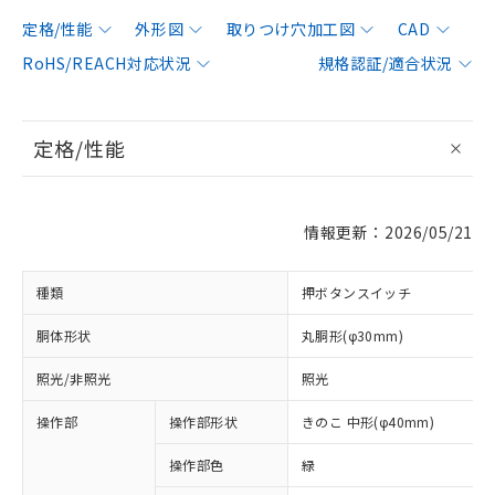
定格/性能
外形図
取りつけ穴加工図
CAD
RoHS/REACH対応状況
規格認証/適合状況
定格/性能
情報更新：2026/05/21
種類
押ボタンスイッチ
胴体形状
丸胴形(φ30mm)
照光/非照光
照光
操作部
操作部形状
きのこ 中形(φ40mm)
操作部色
緑