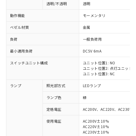
透明/不透明
透明
動作機能
モーメンタリ
ベゼル材質
金属
負荷
一般負荷用
最小適用負荷
DC5V 6mA
スイッチユニット構成
ユニット位置1: NO
ユニット位置2: 点灯ユニット
ユニット位置3: NC
ランプ
照光部方式
LEDランプ
ランプ色
緑
定格電圧
AC200V、AC220V、AC230V、
使用電圧
AC200V±10%
AC220V±10%
AC230V±10%