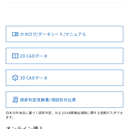
ログイン/会員登録
EU RoHS
注意事項・凡例
A30NL-MMM-TGA-P102-GBについての規格認証/適合状況に
ついては、「カスタマーサポートセンタ お客様相談室」また
は貴社担当オムロン営業員または販売店にお問い合わせくだ
対応状況
対応予定月
※1
※2
さい。
ダウンロードデータをご利用いただく前に、以下を必ずお読
みください。
カタログ/データシート/マニュアル
対応済み
ソフトウェアの使用条件
お問い合わせ
中国 RoHS
注意事項・凡例
2D CADデータ
中国 RoHS表
※1 ※2
3D CADデータ
Pb
Hg
Cd
Cr(VI)
該非判定見解書/項目別対比表
X
O
O
O
日本の外為法に基づく該非判定、およびEAR再輸出規制に関する見解が入手でき
ます。
"対応済み"や非含有の記載がされた商品であっても、流通
在庫等で未対応品が混在する可能性があります。
オンライン購入