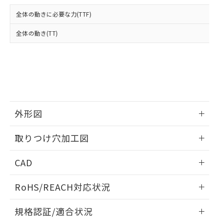
および当社の共同利用者が、当社の製
下記の非含有証明書をダウンロードするこ
品・サービスに関するお客様との取
全体の動きに必要な力(TTF)
とができます。
合意する
キャンセル
引・商談に必要な範囲で利用すること
をご了承ください。
全体の動き(TT)
EU RoHS指令（10物質）の非含有証明書
※当社の共同利用者とは、
"個人情報
51物質の非含有証明書（当社基準）
の共同利用に関して"
の「1.共同利
※本証明書は発行日時点で非含有を証明す
用者の範囲」に記載されている法人を
るもので、過去に遡って非含有を証明する
指します。
ものではありません。
また、RoHS指令のフタル酸エステル類４
物質の対応では、対応完了までの期間は出
荷製品に未対応品が混在することから備考
外形図
欄に対応日を記載しておりました。
情報更新：2026/05/21
既に当社にて対応品への在庫切替を完了
取りつけ穴加工図
していることから、特段のことがない限
り、2022年1月12日より割愛しておりま
情報更新：2026/05/21
CAD
す。
ログイン/会員登録いただくと、CADデータをダウンロー
RoHS/REACH対応状況
ドすることができます。
情報更新：2026/7/29
規格認証/適合状況