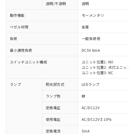
透明/不透明
透明
動作機能
モーメンタリ
ベゼル材質
金属
負荷
一般負荷用
最小適用負荷
DC5V 6mA
スイッチユニット構成
ユニット位置1: NO
ユニット位置2: 点灯ユニット
ユニット位置3: NC
ランプ
照光部方式
LEDランプ
ランプ色
緑
定格電圧
AC/DC12V
使用電圧
AC/DC12V±10%
定格電流
5mA