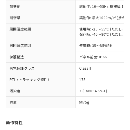
（以下｢規制貨物等」という）を輸出
記載している更新日時点での社内デー
耐振動
誤動作: 10～55Hz 複振幅 1.
*EU RoHS指令（10物質）：
または国外への提供する場合は、日本
記
タに基づき作成されるものであり、閲
説明
鉛(Pb) 1000ppm以下、 水銀(Hg) 1000ppm以下、 カド
*中国RoHS10物質の基準値 (GB/T26572)：
国政府の輸出許可(または役務取引許
号
覧された時点での実際の在庫および標
ミウム(Cd) 100ppm以下、
Pb(鉛) :1000ppm、 Hg(水銀) : 1000ppm、 Cd(カドミウ
2
耐衝撃
誤動作: 最大1000m/s
(接点開
可)を取得するなどの必要な手続きを
六価クロム(Cr(Ⅵ)) 1000ppm以下、ポリ臭化ビフェニル
ム) : 100ppm、
準価格とは異なる場合があることをご
類(PBB) 1000ppm以下、ポリ臭化ジフェニルエーテル類
Cr(Ⅵ)(六価クロム) : 1000ppm、 PBBs(ポリ臭化ビフェ
とります。
了承ください。
(PBDE) 1000ppm以下、フタル酸ビス(2-エチルヘキシ
周囲温度範囲
使用時: -25～55℃ (ただし
○
一定数以上の在庫あり
ニル類) : 1000ppm、 PBDEs(ポリ臭化ジフェニルエーテ
当社は規制貨物を破棄する場合は、完
ル) (DEHP)(別名：DOP) 1000ppm以下、フタル酸ブチ
正式な納期状況および標準価格はお客
ル類) : 1000ppm、
保存時: -40～80℃ (ただし
ルベンジル（BBP） 1000ppm以下、フタル酸ジブチル
全に破砕するなど、違法に輸出されな
DBP(フタル酸ジブチル) : 1000ppm、 DIBP(フタル酸ジ
様のお取引先、またはお客様担当のオ
（DBP） 1000ppm以下、フタル酸ジイソブチル
イソブチル) : 1000ppm、 BBP(フタル酸ブチルベンジ
△
一定数には満たないが在庫あり
いよう必要な手段を講じます。
周囲湿度範囲
使用時: 35～85%RH
ムロン制御機器販売店・当社販売員に
(DIBP) 1000ppm以下
ル) : 1000ppm、
当社は貴社製品を、核兵器、ミサイ
但し、RoHS指令で産業用監視および制御機器に対する
DEHP(フタル酸ビス(2-エチルヘキシル)) : 1000ppm
ご相談ください。
適用除外項目は除く。
ル、化学兵器、生物兵器またはその他
保護構造
パネル前面: IP66
－
在庫なし(最新の在庫状況につ
オムロン制御機器販売店や当社販売拠
フタル酸エステル類の４物質については閾値を超える意
武器並びにこれらの製造装置等に一切
いては、お客様のお取引先、ま
図的な使用がないことを確認しています。
点は「
販売ネットワーク
」をご確認
※2 環境保護使用期限
感電保護クラス
Class II
使用いたしません。
たはお客様担当のオムロン制御
ください。
当社は、貴社製品を第三者に販売する
機器販売店・当社販売員にご確
在庫状況および標準価格結果を当社の
PTI（トラッキング特性）
175
※2 対応予定月
「ｅ」：有害物質（10物質）のすべてが基
場合は、上記1、2および3の内容を当
認ください)
事前の承諾なく第三者に漏洩または開
準値以下であることを示します。
該第三者に通知します。また当社は、
示しないようお願いします。
汚染度
3 (EN60947-5-1)
部品在庫の切り替え状況などにより、予定
「10」：通常の使用状況下において有害物
販売先および販売に係わる関係者が違
マイパーツ機能（部品リスト作成サー
空
受注生産機種、また在庫状況の
月が前後することがあります。
質が外部に漏えいし、環境に深刻な影響を
法に輸出するおそれがある場合は、取
ビス）をご利用いただくには、I-Web
白
情報を公開していない機種
質量
約75g
及ぼさない年数を意味します。
り引きをいたしません。
メンバーズにご登録されている必要が
「－」：未確認です。当社販売部門へお問
あります。
い合わせください。
お客様が当ウェブサイト上で当社にご
動作特性
※3 非含有証明書ダウンロード
登録された部品リストについて、当社