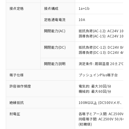
接点定格
接点構成
1a+1b
※1 対応状況
定格通電電流
10A
対応済み：EU RoHS指令（10物質）の
開閉能力(AC)
抵抗負荷(AC-12): AC24V 10A/A
非含有に対応した製品が提供可能な商品で
誘導負荷(AC-15): AC24V 10A/AC
す。
対応予定：EU RoHS指令（10物質）の非含
開閉能力(DC)
抵抗負荷(DC-12): DC24V 8A/DC
ご利用条件
有に対応した製品に切り替える予定のある
誘導負荷(DC-13): DC24V 4A/DC
商品です。
対応予定なし：EU RoHS指令（10物質）の
開閉能力説明
測定条件: 周囲温度 20±2℃、
以下の条件をお読みいただき、同意のうえ
非含有に非対応の商品で、対応品を出す予
ご利用ください。
端子仕様
プッシュインPlus端子台
定はありません。
調査・確認中：EU RoHS指令（10物質）の
本サービスは、当社制御機器事業取扱
※1 中国RoHS○×表
許容操作頻度
電気的: 最大30回/分
非含有の対応状況を調査中または確認中の
商品の当社在庫状況および標準価格
機械的: 最大60回/分
商品です。
(税抜)を提供させていただくもので
「○」：最大均質材料含有率が中国RoHSの
非該当品：ライセンス料など無形物で、有
す。
絶縁抵抗
100MΩ以上 (DC500Vメガ、
基準値以下であることを示します。
害物質有無と関係のない商品です。
当社制御機器事業取扱商品の中には、
「×」：最大均質材料含有率が中国RoHSの
仕入先様の事情により、非含有部品として
耐電圧
各端子とアース間: AC2500V 50/
本サービスの対象外となる商品もある
基準値を超えていることを示します。
いたものが、含有品と判明した場合などや
当社は、これら貴社製品のうち、外国
同極端子間: AC2500V 50/60
ことをご了承ください。
「－」：未確認です。当社販売部門へお問
むを得ず変更することがあります。
(初期値)
為替および外国貿易法に定める商品
在庫状況および標準価格照会結果は、
い合わせください。