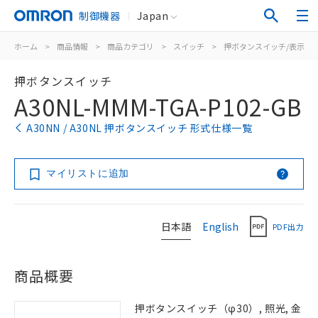
制御機器
Japan
ホーム
>
商品情報
>
商品カテゴリ
>
スイッチ
>
押ボタンスイッチ/表示灯
押ボタンスイッチ
A30NL-MMM-TGA-P102-GB
A30NN / A30NL 押ボタンスイッチ 形式仕様一覧
マイリストに追加
日本語
English
PDF出力
商品概要
押ボタンスイッチ（φ30）, 照光, 金