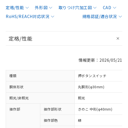
定格/性能
外形図
取りつけ穴加工図
CAD
RoHS/REACH対応状況
規格認証/適合状況
定格/性能
情報更新：2026/05/21
種類
押ボタンスイッチ
胴体形状
丸胴形(φ30mm)
照光/非照光
照光
操作部
操作部形状
きのこ 中形(φ40mm)
操作部色
緑