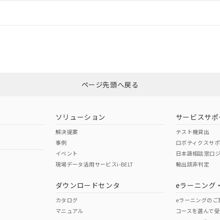
情報更新：
ログイン/会員登録
適合状況については、「カスタマーサポートセンタ お客様相談室」または貴社
みください。
非含有証明書
※3
ページ先頭へ戻る
ダウンロードはこちら
ソリューション
サービスサポ
解決提案
テスト機貸出
事例
ロボティクスサ
イベント
日本語相談窓口
現場データ活用サービスi-BELT
輸出該非判定
I)
PBBs
PBDEs
DBP
ダウンロードセンタ
eラーニング
カタログ
eラーニングのご
マニュアル
コースを選んで受
O
O
O