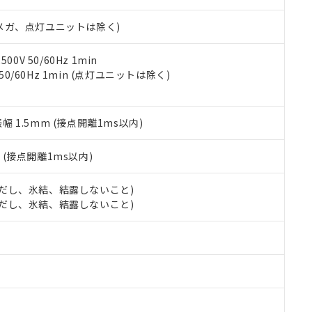
日時点で非含有を証明するもので、過去に遡って非含有を証明するも
令のフタル酸エステル類４物質の対応では、対応完了までの期間は出
00Vメガ、点灯ユニットは除く)
備考欄に対応日を記載しておりました。
品への在庫切替を完了していることから、特段のことがない限り、20
す。
0V 50/60Hz 1min
 50/60Hz 1min (点灯ユニットは除く)
振幅 1.5mm (接点開離1ms以内)
2
(接点開離1ms以内)
 (ただし、氷結、結露しないこと)
 (ただし、氷結、結露しないこと)