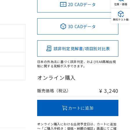
2D CADデータ
在庫・価格
無料テスト機
3D CADデータ
該非判定見解書/項目別対比表
日本の外為法に基づく該非判定、およびEAR再輸出規
制に関する見解が入手できます。
オンライン購入
¥ 3,240
販売価格（税込）
カートに追加
オンライン購入における出荷予定日は、カートに追加
～「ご購入手続き：価格・納期の確認」画面にてご確