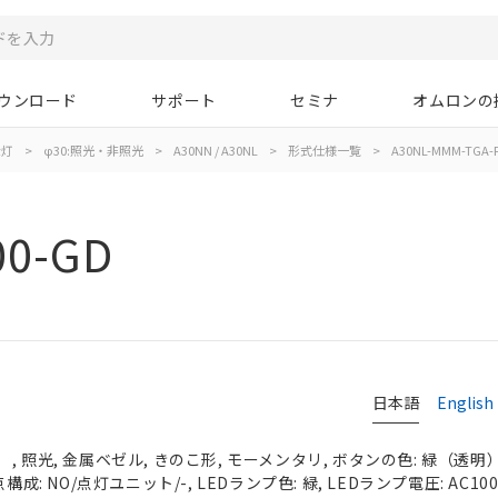
ウンロード
サポート
セミナ
オムロンの
示灯
>
φ30:照光・非照光
>
A30NN / A30NL
>
形式仕様一覧
>
A30NL-MMM-TGA-
00-GD
日本語
English
 照光, 金属ベゼル, きのこ形, モーメンタリ, ボタンの色: 緑（透明）, 
成: NO/点灯ユニット/-, LEDランプ色: 緑, LEDランプ電圧: AC100/