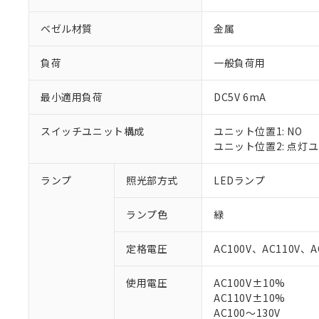
ベゼル材質
金属
負荷
一般負荷用
最小適用負荷
DC5V 6mA
スイッチユニット構成
ユニット位置1: NO
ユニット位置2: 点灯
ランプ
照光部方式
LEDランプ
※1 対応状況
ランプ色
緑
対応済み：EU
対応予定：EU R
定格電圧
AC100V、AC110V、A
対応予定なし：EU
調査・確認中：EU
ご利用条件
使用電圧
AC100V±10%
非該当品：ライセ
AC110V±10%
※1 中国RoHS
仕入先様の事情に
AC100～130V