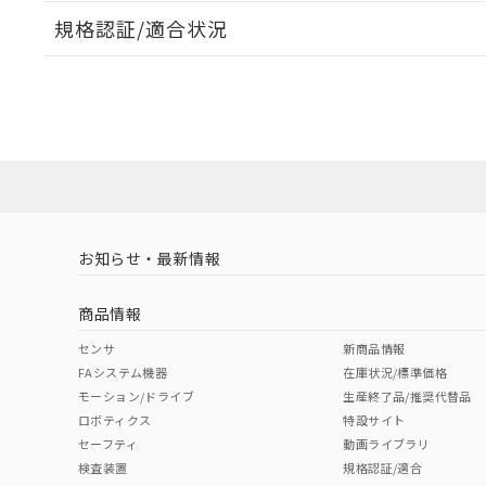
規格認証/適合状況
EU RoHS
注意事項・凡例
A30NL-MMM-TGA-P100-GDについての規格認証/
営業員または販売店にお問い合わせください。
ダウンロードデータをご利用いただく前に、以下を必ずお読
対応状況
対応予定月
※1
※2
ソフトウェアの使用条件
対応済み
お知らせ・最新情報
中国 RoHS
注意事項・凡例
商品情報
中国 RoHS表
※1 ※2
センサ
新商品情報
FAシステム機器
在庫状況/標準価格
Pb
Hg
Cd
Cr(V
モーション/ドライブ
生産終了品/推奨代替品
ロボティクス
特設サイト
セーフティ
動画ライブラリ
検査装置
規格認証/適合
O
O
O
O