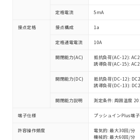
があります。
以下の条件をお読
「○」：最大均質
定格電流
5mA
「×」：最大均質
本サービスは
当社は、これ
*EU RoHS指令（10物
「－」：未確認で
鉛(Pb) 1000ppm以下、
くものです。
う）を輸出ま
記
説明
六価クロム(Cr(Ⅵ)) 1
接点定格
接点構成
1a
当社制御機器
などの必要な
フタル酸ビス(2-エチルヘ
号
*中国RoHS10物質の基準値 
ル（DBP） 1000ppm
在庫状況およ
当社は規制貨
Pb(鉛) :1000ppm、 Hg
但し、RoHS指令で産
のであり、閲
ます。
定格通電電流
10A
Cr(Ⅵ)(六価クロム) : 
フタル酸エステル類の４
○
一定数以
DBP(フタル酸ジブチル) :
い。
当社は貴社製
DEHP(フタル酸ビス(2-エ
正式な納期状
置等に一切使
開閉能力(AC)
抵抗負荷(AC-12): AC24
当社販売員に
※2 対応予定月
△
一定数に
当社は、貴社
誘導負荷(AC-15): AC24V
オムロン制御
また当社は、
※2 環境保護使
在庫状況およ
部品在庫の切り替
たしません。
－
在庫なし
開閉能力(DC)
抵抗負荷(DC-12): DC24
す。
「ｅ」：有害物質
機器販売
誘導負荷(DC-13): DC24
マイパーツ機
「10」：通常の
ている必要が
味します。
空
受注生産
お客様が当ウ
開閉能力説明
測定条件: 周囲温度 2
※3 非含有証明
「－」：未確認で
白
が、当社の製
さい。
下記の非含有証明
端子仕様
プッシュインPlus端
※当社の共同
いる法人を指
EU RoHS指令（
許容操作頻度
電気的: 最大30回/分
51物質の非含有証
機械的: 最大60回/分