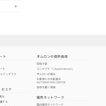
2026/7/29
担当オムロン
お問い合わせ
ート
オムロンの提供価値
目指す姿
ポート
コンセプト「i-Automation!」
ジャパンデスク
オムロンの強み
お客様との共創拠点
AUTOMATION CENTER
DIBP
BBP
DEHP
環境保護
技術を磨く現場
・セミナ
使用期限
案内
販売ネットワーク
講する
O
O
O
e
国内販売ネットワーク