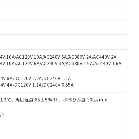
みいただき、同意のうえご利用ください。
材料含有率が中国RoHSの基準値以下であることを示します。
材料含有率が中国RoHSの基準値を超えていることを示します。
、当社制御機器事業取扱商品の当社在庫状況および標準価格(税抜)
ら貴社製品のうち、外国為替および外国貿易法に定める商品（以下｢
質）：
す。当社販売部門へお問い合わせください。
 水銀(Hg) 1000ppm以下、 カドミウム(Cd) 100ppm以下、
たは国外への提供する場合は、日本国政府の輸出許可(または役務取
000ppm以下、ポリ臭化ビフェニル類(PBB) 1000ppm以下、ポリ臭化ジフェニルエーテル類(P
事業取扱商品の中には、本サービスの対象外となる商品もあること
手続きをとります。
キシル) (DEHP)(別名：DOP) 1000ppm以下、フタル酸ブチルベンジル（BBP） 100
(GB/T26572)：
以下、フタル酸ジイソブチル (DIBP) 1000ppm以下
び標準価格照会結果は、記載している更新日時点での社内データに
物を破棄する場合は、完全に破砕するなど、違法に輸出されないよ
(水銀) : 1000ppm、 Cd(カドミウム) : 100ppm、
業用監視および制御機器に対する適用除外項目は除く。
覧された時点での実際の在庫および標準価格とは異なる場合がある
1000ppm、 PBBs(ポリ臭化ビフェニル類) : 1000ppm、 PBDEs(ポリ臭化ジフェニルエーテル類
物質については閾値を超える意図的な使用がないことを確認しています。
上の在庫あり
 1000ppm、 DIBP(フタル酸ジイソブチル) : 1000ppm、 BBP(フタル酸ブチルベンジル) :
品を、核兵器、ミサイル、化学兵器、生物兵器またはその他武器並
チルヘキシル)) : 1000ppm
況および標準価格はお客様のお取引先、またはお客様担当のオムロ
用いたしません。
V 10A/AC120V 10A/AC240V 6A/AC380V 2A/AC440V 2A
ご相談ください。
は満たないが在庫あり
製品を第三者に販売する場合は、上記1、2および3の内容を当該第
 10A/AC120V 6A/AC240V 3A/AC380V 1.9A/AC440V 1.6A
機器販売店や当社販売拠点は「
販売ネットワーク
」をご確認くだ
販売先および販売に係わる関係者が違法に輸出するおそれがある場
用期限
び標準価格結果を当社の事前の承諾なく第三者に漏洩または開示し
え状況などにより、予定月が前後することがあります。
(最新の在庫状況については、お客様のお取引先、またはお客様担当
V 8A/DC120V 2.2A/DC240V 1.1A
（10物質）のすべてが基準値以下であることを示します。
店・当社販売員にご確認ください)
V 4A/DC120V 1.1A/DC240V 0.55A
能（部品リスト作成サービス）をご利用いただくには、I-Webメン
使用状況下において有害物質が外部に漏えいし、環境に深刻な影響を
あります。
機種、また在庫状況の情報を公開していない機種
ェブサイト上で当社にご登録された部品リストについて、当社およ
0±2℃、周囲湿度 65±5%RH、操作ひん度 30回/min
書ダウンロード
す。当社販売部門へお問い合わせください。
品・サービスに関するお客様との取引・商談に必要な範囲で利用す
合意する
キャンセル
書をダウンロードすることができます。
子台
利用者とは、
"個人情報の共同利用に関して"
の「1.共同利用者の
します。
10物質）の非含有証明書
明書（当社基準）