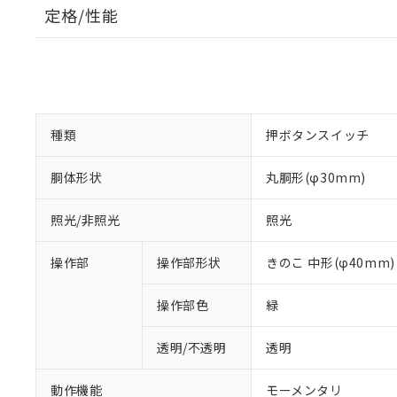
定格/性能
種類
押ボタンスイッチ
胴体形状
丸胴形(φ30mm)
照光/非照光
照光
操作部
操作部形状
きのこ 中形(φ40mm)
操作部色
緑
透明/不透明
透明
動作機能
モーメンタリ