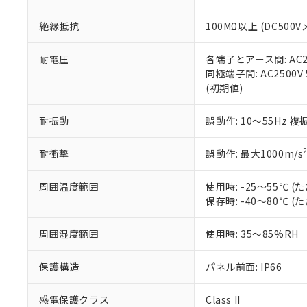
※本証明書は発行
また、RoHS指
絶縁抵抗
100MΩ以上 (DC5
混在することから
既に当社にて対応
り割愛しておりま
耐電圧
各端子とアース間: AC250
同極端子間: AC2500V
(初期値)
耐振動
誤動作: 10～55Hz 複
耐衝撃
誤動作: 最大1000m/s
周囲温度範囲
使用時: -25～55℃
保存時: -40～80℃
周囲湿度範囲
使用時: 35～85%RH
保護構造
パネル前面: IP66
感電保護クラス
Class II