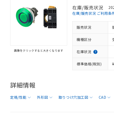
在庫/販売状況
20
在庫/販売状況 ご利用条
販売状況
機種区分
画像をクリックすると大きくなります
在庫状況
標準価格(税別)
詳細情報
定格/性能
外形図
取りつけ穴加工図
CAD